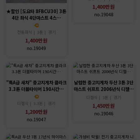
1,400만원
★할인 [도요타 8FBCU30] 3톤
no.19048
4단 좌식 4단마스트 4스…
전동좌식 |
3톤 |
경기
1,400만원
no.19049
"특A급 새차" 중고지게차 클라크
날렵한 중고지게차 두산 3톤 3단
3.3톤 더블타이어 190시간…
마스트 쉬프트 2006년식 디젤…
디젤식 |
3톤 |
경기
디젤식 |
3.3톤 |
경기
1,450만원
1,200만원
no.19046
no.19047