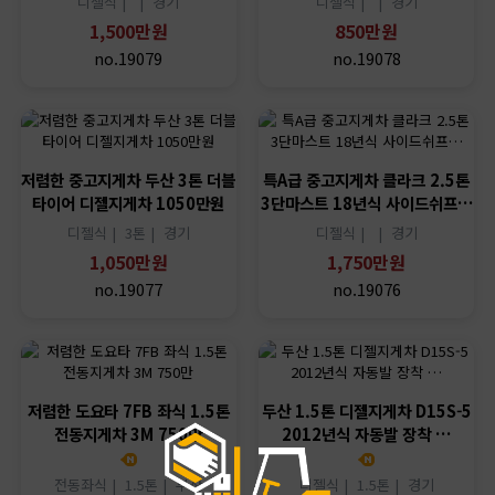
디젤식 |
|
경기
디젤식 |
|
경기
1,500만원
850만원
no.19079
no.19078
저렴한 중고지게차 두산 3톤 더블
특A급 중고지게차 클라크 2.5톤
타이어 디젤지게차 1050만원
3단마스트 18년식 사이드쉬프…
디젤식 |
3톤 |
경기
디젤식 |
|
경기
1,050만원
1,750만원
no.19077
no.19076
저렴한 도요타 7FB 좌식 1.5톤
두산 1.5톤 디젤지게차 D15S-5
전동지게차 3M 750만
2012년식 자동발 장착 …
전동좌식 |
1.5톤 |
부산
디젤식 |
1.5톤 |
경기