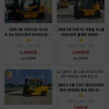
[현대 3톤 30D]3단 마스트
[현대 5톤 50D-9] 자동발 4스플
4.7m 힌지드장착 바가지드림 …
각개식장착 풀캐빈 에어컨…
디젤식 |
3톤 |
경기
디젤식 |
5톤 |
경기
1,400만원
2,850만원
no.19096
no.19095
[클라크 2톤 C20] 싸이드쉬프트
장착 얀마엔진 탐재 엔진 컨…
디젤식 |
2톤 |
경기
750만원