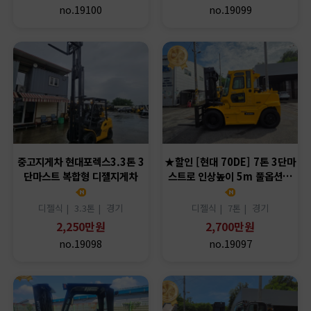
no.19100
no.19099
중고지게차 현대포렉스3.3톤 3
★할인 [현대 70DE] 7톤 3단마
단마스트 복합형 디젤지게차
스트로 인상높이 5m 풀옵션…
디젤식 |
3.3톤 |
경기
디젤식 |
7톤 |
경기
2,250만원
2,700만원
no.19098
no.19097