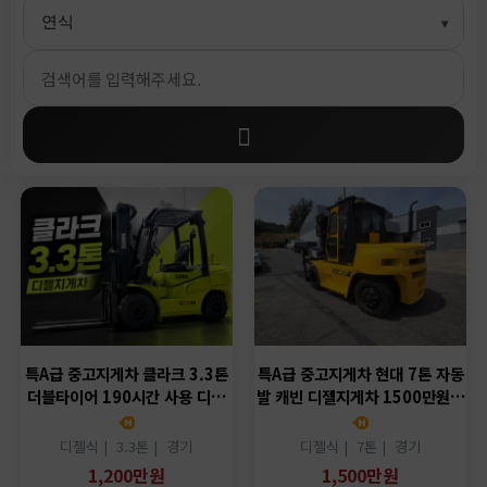
특A급 중고지게차 클라크 3.3톤
특A급 중고지게차 현대 7톤 자동
더블타이어 190시간 사용 디…
발 캐빈 디젤지게차 1500만원…
디젤식 |
3.3톤 |
경기
디젤식 |
7톤 |
경기
1,200만원
1,500만원