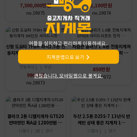
7,500,000만원
1,100만원
no.19075
no.19074
어플을 설치하고 편리하게 이용하세요..
신형 도요타 7FBH 좌식2.5톤 전
저렴한 클라크 1.6톤 전동지게차
동지게차 3M인상 사이드시프…
EPX16 사이드쉬프트 장착 …
지게몬앱으로 보기
디젤식 |
1.6톤 |
경기
전동좌식 |
|
부산
850만원
990만원
괜찮습니다. 모바일웹으로 볼게요.
no.19072
no.19073
클라크 2톤 디젤지게차 GTS20
두산 2.5톤 D25S-7 13년식 반
얀마엔진 특A급 1280만원 …
캐빈 상태 좋은 지게차 1…
디젤식 |
2톤 |
경기
디젤식 |
|
경기