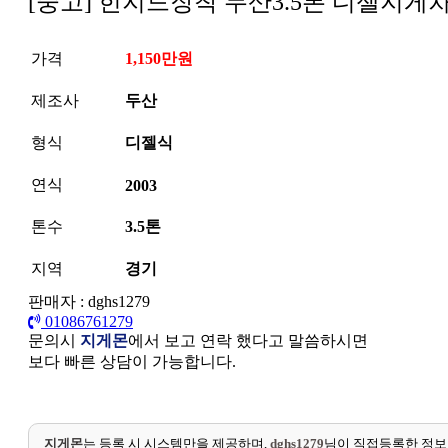
[중고] 힌지드장착 두산3.5톤 디젤지게
가격
1,150만원
제조사
두산
형식
디젤식
연식
2003
톤수
3.5톤
지역
경기
판매자 : dghs1279
01086761279
문의시
지게몬
에서 보고 연락 했다고 말씀하시면
보다 빠른 상담이 가능합니다.
지게몬
는 등록 시 시스템만을 제공하며,
dghs1279
님이 직접등록한 정보