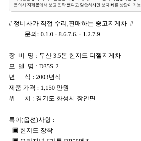
문의시
지게몬
에서 보고 연락 했다고 말씀하시면 보다 빠른 상담이 가
# 정비사가 직접 수리,판매하는 중고지게차 #
문의: 0.1.0 - 8.6.7.6. - 1.2.7.9
장 비 명 : 두산 3.5톤 힌지드 디젤지게차
모 델 명 : D35S-2
년 식 : 2003년식
제품 가격 : 1,150 만원
위 치 : 경기도 화성시 장안면
특이(옵션)사항 :
▣ 힌지드 장착
▣ 오리지널 6기통 DB58엔진