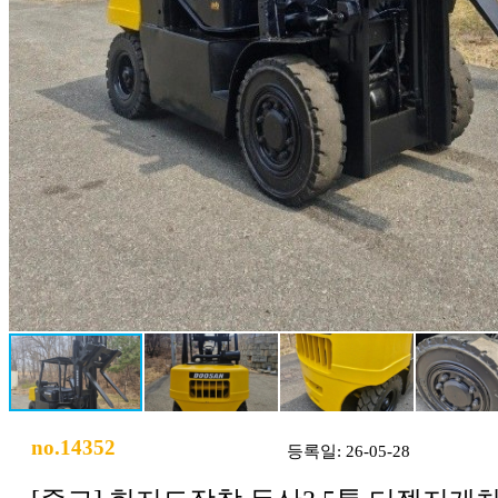
no.14352
등록일: 26-05-28