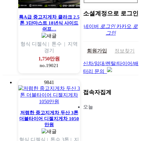
소셜계정으로 로그인
특A급 중고지게차 클라크 2.5
톤 3단마스트 18년식 사이드
네이버
로그인
카카오
로
쉬프…
그인
형식
디젤식 |
톤수
|
지역
경기
회원가입
정보찾기
1,750만원
신차/임대/렌탈/타이어/배
no.19021
터리 문의
9841
접속자집계
오늘
저렴한 중고지게차 두산 3톤
더블타이어 디젤지게차 1050
만원
형식
디젤식 |
톤수
3톤 |
지