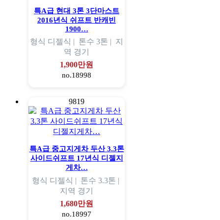
특A급 현대 3톤 3단마스트
2016년식 쉬프트 반캐빈
1900…
형식
디젤식 |
톤수
3톤 |
지
역
경기
1,900만원
no.18998
9819
특A급 중고지게차 두산 3.3톤
사이드쉬프트 17년식 디젤지
게차…
형식
디젤식 |
톤수
3.3톤 |
지역
경기
1,680만원
no.18997