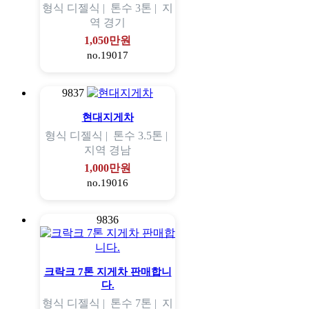
형식
디젤식 |
톤수
3톤 |
지
역
경기
1,050만원
no.19017
9837
현대지게차
형식
디젤식 |
톤수
3.5톤 |
지역
경남
1,000만원
no.19016
9836
크락크 7톤 지게차 판매합니
다.
형식
디젤식 |
톤수
7톤 |
지