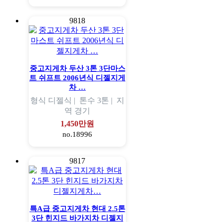
9818
중고지게차 두산 3톤 3단마스
트 쉬프트 2006년식 디젤지게
차 …
형식
디젤식 |
톤수
3톤 |
지
역
경기
1,450만원
no.18996
9817
특A급 중고지게차 현대 2.5톤
3단 힌지드 바가지차 디젤지