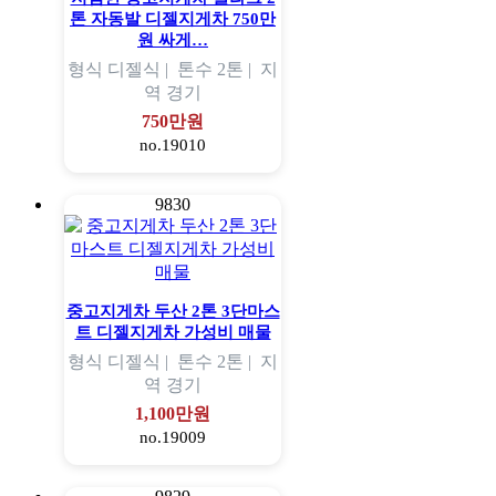
톤 자동발 디젤지게차 750만
원 싸게…
형식
디젤식 |
톤수
2톤 |
지
역
경기
750만원
no.19010
9830
중고지게차 두산 2톤 3단마스
트 디젤지게차 가성비 매물
형식
디젤식 |
톤수
2톤 |
지
역
경기
1,100만원
no.19009