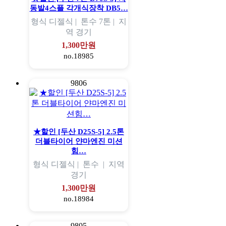
동발4스플 각개식장착 DB5…
형식
디젤식 |
톤수
7톤 |
지
역
경기
1,300만원
no.18985
9806
★할인 [두산 D25S-5] 2.5톤
더블타이어 얀마엔진 미션
힘…
형식
디젤식 |
톤수
|
지역
경기
1,300만원
no.18984
9805