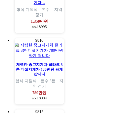
게차…
형식
디젤식 |
톤수
|
지역
경기
1,350만원
no.18995
9816
저렴한 중고지게차 클라크 3
톤 디젤지게차 780만원 싸게
팝니다
형식
디젤식 |
톤수
3톤 |
지
역
경기
780만원
no.18994
9815