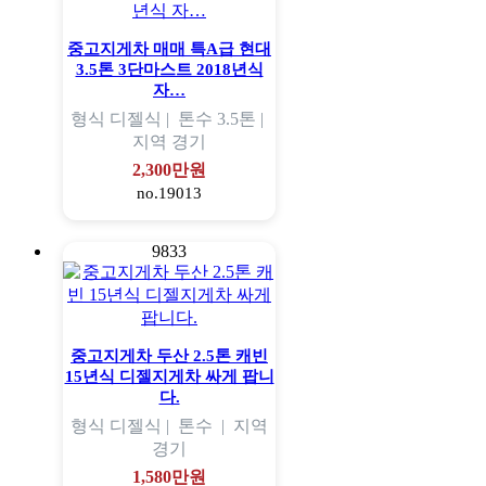
중고지게차 매매 특A급 현대
3.5톤 3단마스트 2018년식
자…
형식
디젤식 |
톤수
3.5톤 |
지역
경기
2,300만원
no.19013
9833
중고지게차 두산 2.5톤 캐빈
15년식 디젤지게차 싸게 팝니
다.
형식
디젤식 |
톤수
|
지역
경기
1,580만원