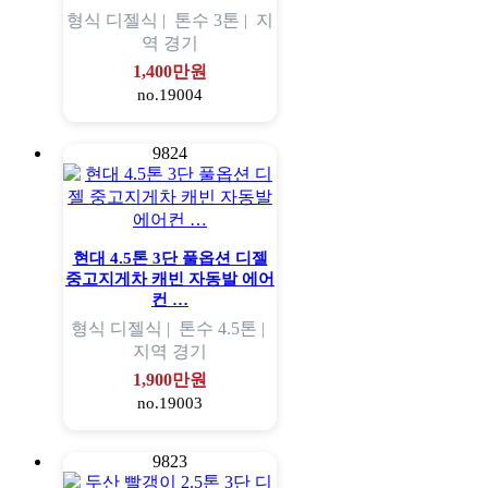
형식
디젤식 |
톤수
3톤 |
지
역
경기
1,400만원
no.19004
9824
현대 4.5톤 3단 풀옵션 디젤
중고지게차 캐빈 자동발 에어
컨 …
형식
디젤식 |
톤수
4.5톤 |
지역
경기
1,900만원
no.19003
9823