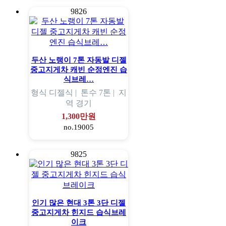
9826
두산 노랭이 7톤 자동발 디젤
중고지게차 캐빈 순정엔진 습
식브레…
형식
디젤식 |
톤수
7톤 |
지
역
경기
1,300만원
no.19005
9825
인기 많은 현대 3톤 3단 디젤
중고지게차 힌지드 습식브레
이크