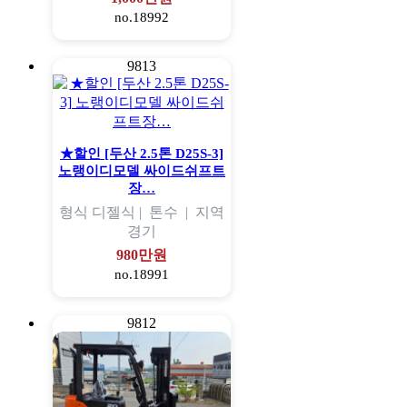
no.18992
9813
★할인 [두산 2.5톤 D25S-3]
노랭이디모델 싸이드쉬프트
장…
형식
디젤식 |
톤수
|
지역
경기
980만원
no.18991
9812