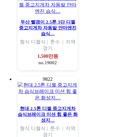
두산 빨갱이 2.5톤 3단 디젤
중고지게차 자동발 얀마엔진
습식…
형식
디젤식 |
톤수
|
지역
경기
1,500만원
no.19002
9822
현대 2.5톤 디젤 중고지게차
습식브레이크 미션 힘 좋은 화
성지…
형식
디젤식 |
톤수
|
지역
경기