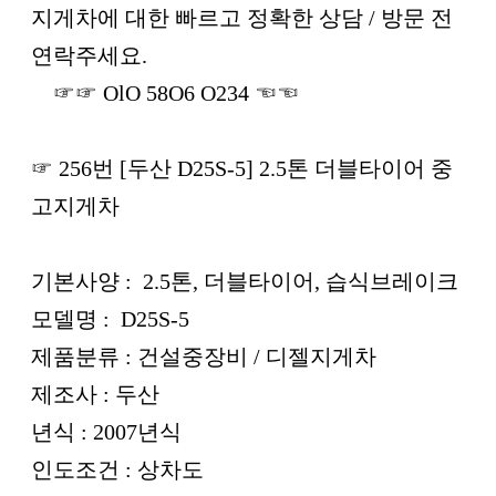
본문
지게차에 대한 빠르고 정확한 상담 / 방문 전
연락주세요.
☞☞ OlO 58O6 O234 ☜☜
☞ 256번 [두산 D25S-5] 2.5톤 더블타이어 중
고지게차
기본사양 : 2.5톤, 더블타이어, 습식브레이크
모델명 : D25S-5
제품분류 : 건설중장비 / 디젤지게차
제조사 : 두산
년식 : 2007년식
인도조건 : 상차도