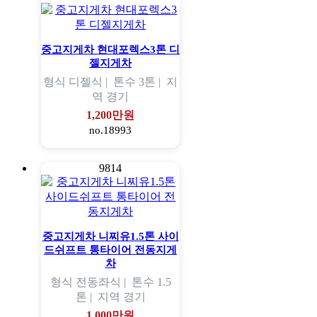
중고지게차 현대포렉스3톤 디
젤지게차
형식
디젤식 |
톤수
3톤 |
지
역
경기
1,200만원
no.18993
9814
중고지게차 니찌유1.5톤 사이
드쉬프트 통타이어 전동지게
차
형식
전동좌식 |
톤수
1.5
톤 |
지역
경기
1,000만원