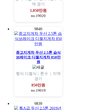
역
경기
1,050만원
no.19020
9840
중고지게차 두산 2.5톤 습식
브레이크 디젤지게차 850만
원
형식
디젤식 |
톤수
|
지역
경기
850만원
no.19019
9839