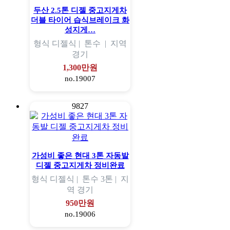
두산 2.5톤 디젤 중고지게차
더블 타이어 습식브레이크 화
성지게…
형식
디젤식 |
톤수
|
지역
경기
1,300만원
no.19007
9827
가성비 좋은 현대 3톤 자동발
디젤 중고지게차 정비완료
형식
디젤식 |
톤수
3톤 |
지
역
경기
950만원
no.19006