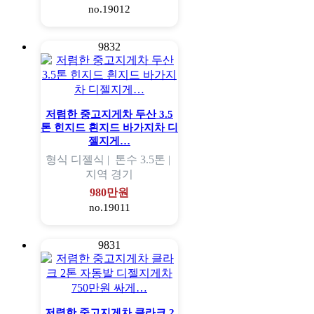
no.19012
9832
저렴한 중고지게차 두산 3.5
톤 힌지드 흰지드 바가지차 디
젤지게…
형식
디젤식 |
톤수
3.5톤 |
지역
경기
980만원
no.19011
9831
저렴한 중고지게차 클라크 2