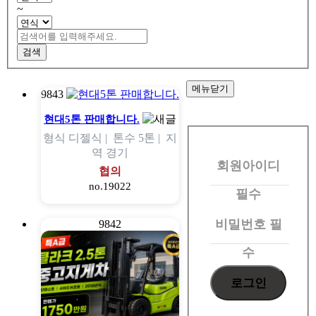
~
검색
메뉴닫기
9843
회
현대5톤 판매합니다.
형식
디젤식 |
톤수
5톤 |
지
원
역
경기
회원아이디
로
협의
no.19022
그
필수
인
비밀번호
필
9842
수