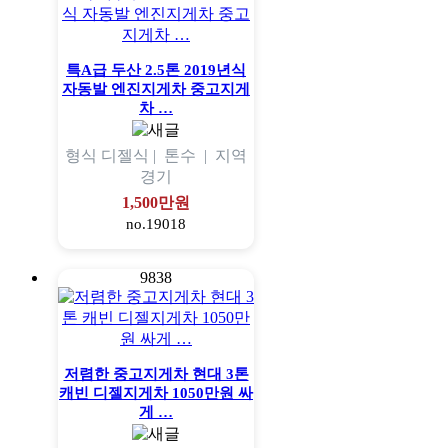
특A급 두산 2.5톤 2019년식
자동발 엔진지게차 중고지게
차 …
형식
디젤식 |
톤수
|
지역
경기
1,500만원
no.19018
9838
저렴한 중고지게차 현대 3톤
캐빈 디젤지게차 1050만원 싸
게 …