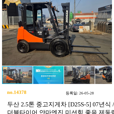
no.14378
등록일: 26-05-28
두산 2.5톤 중고지게차 [D25S-5] 07년식 
더블타이어 얀마엔진 미션힘 좋음 제동