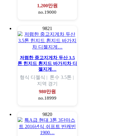
1,200만원
no.19000
9821
저렴한 중고지게차 두산 3.5
톤 힌지드 흰지드 바가지차 디
젤지게…
형식
디젤식 |
톤수
3.5톤 |
지역
경기
980만원
no.18999
9820