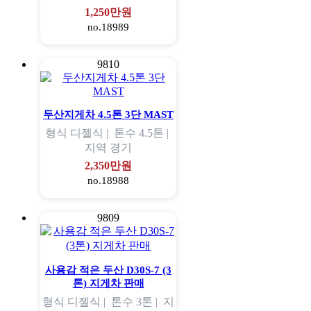
1,250만원
no.18989
9810
두산지게차 4.5톤 3단 MAST
형식
디젤식 |
톤수
4.5톤 |
지역
경기
2,350만원
no.18988
9809
사용감 적은 두산 D30S-7 (3
톤) 지게차 판매
형식
디젤식 |
톤수
3톤 |
지