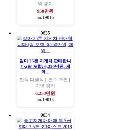
역
경기
950만원
no.19015
9835
칼마 25톤 지게차 판매합니
다.(람 포함: 6,250만원, 제
외…
형식
디젤식 |
톤수
25톤 |
지역
경기
6,250만원
no.19014
9834