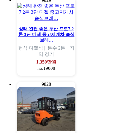
9829
상태 완전 좋은 두산 프로7 2
톤 3단 디젤 중고지게차 습식
브레…
형식
디젤식 |
톤수
2톤 |
지
역
경기
1,350만원
no.19008
9828