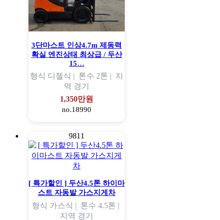
3단마스트 인상4.7m 제동력
확실 엔진상태 최상급 / 두산
15…
형식
디젤식 |
톤수
2톤 |
지
역
경기
1,350만원
no.18990
9811
[ 특가할인 ] 두산4.5톤 하이마
스트 자동발 가스지게차
형식
가스식 |
톤수
4.5톤 |
지역
경기