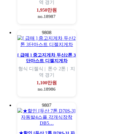
역
경기
1,950만원
no.18987
9808
[ 급매 ] 중고지게차 두산2톤 3
단마스트 디젤지게차
형식
디젤식 |
톤수
2톤 |
지
역
경기
1,100만원
no.18986
9807
★할인 [두산 7톤 D70S-3] 자