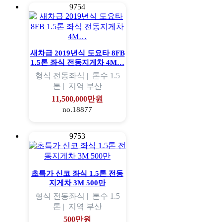
9754
새차급 2019년식 도요타 8FB
1.5톤 좌식 전동지게차 4M…
형식
전동좌식 |
톤수
1.5
톤 |
지역
부산
11,500,000만원
no.18877
9753
초특가 신코 좌식 1.5톤 전동
지게차 3M 500만
형식
전동좌식 |
톤수
1.5
톤 |
지역
부산
500만원