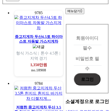
메뉴닫기
9785
회
원
중고지게차 두산4.5토 하이마
회원아이디
로
스트 자동발 가스지게차
그
필수
형식
가스식 |
톤수
4.5톤 |
인
비밀번호
필
지역
경기
1,350만원
수
no.18908
9784
소셜계정으로 로그인
저렴한 중고지게차 두산 3.5