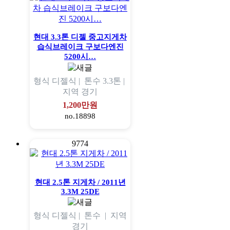
현대 3.3톤 디젤 중고지게차
습식브레이크 구보다엔진
5200시…
형식
디젤식 |
톤수
3.3톤 |
지역
경기
1,200만원
no.18898
9774
현대 2.5톤 지게차 / 2011년
3.3M 25DE
형식
디젤식 |
톤수
|
지역
경기