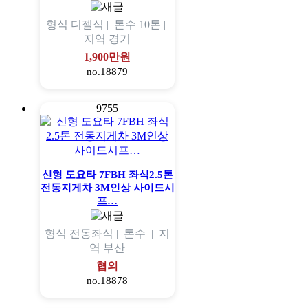
형식
디젤식 |
톤수
10톤 |
지역
경기
1,900만원
no.18879
9755
신형 도요타 7FBH 좌식2.5톤
전동지게차 3M인상 사이드시
프…
형식
전동좌식 |
톤수
|
지
역
부산
협의
no.18878