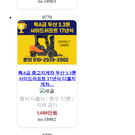
no.18903
9779
특A급 중고지게차 두산 3.3톤
사이드쉬프트 17년식 디젤지
게차…
형식
디젤식 |
톤수
3.3톤 |
지역
경기
1,680만원
no.18902