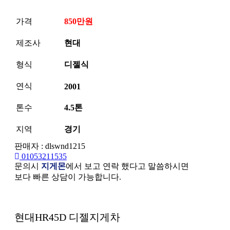
가격
850만원
제조사
현대
형식
디젤식
연식
2001
톤수
4.5톤
지역
경기
판매자 : dlswnd1215
01053211535
문의시
지게몬
에서 보고 연락 했다고 말씀하시면
보다 빠른 상담이 가능합니다.
본문
현대HR45D 디젤지게차