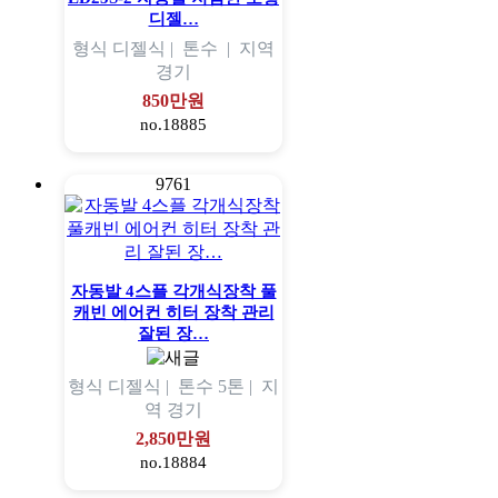
디젤…
형식
디젤식 |
톤수
|
지역
경기
850만원
no.18885
9761
자동발 4스플 각개식장착 풀
캐빈 에어컨 히터 장착 관리
잘된 장…
형식
디젤식 |
톤수
5톤 |
지
역
경기
2,850만원
no.18884