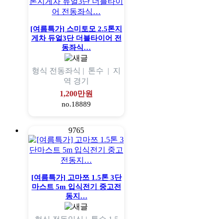
[여름특가] 스미토모 2.5톤지
게차 듀얼3단 더블타이어 전
동좌식…
형식
전동좌식 |
톤수
|
지
역
경기
1,200만원
no.18889
9765
[여름특가] 고마쯔 1.5톤 3단
마스트 5m 입식전기 중고전
동지…