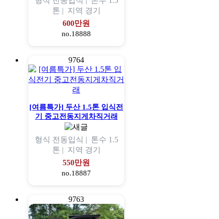
형식
전동입식 |
톤수
1.5
톤 |
지역
경기
600만원
no.18888
9764
[여름특가] 두산 1.5톤 입식전
기 중고전동지게차직거래
형식
전동입식 |
톤수
1.5
톤 |
지역
경기
550만원
no.18887
9763