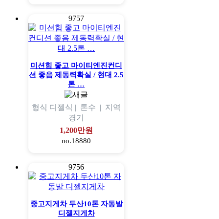
9757
미션힘 좋고 마이티엔진컨디
션 좋음 제동력확실 / 현대 2.5
톤 …
형식
디젤식 |
톤수
|
지역
경기
1,200만원
no.18880
9756
중고지게차 두산10톤 자동발
디젤지게차