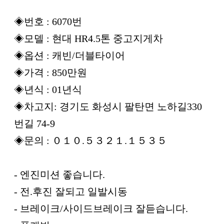
◈번호 : 6070번
◈모델 : 현대 HR4.5톤 중고지게차
◈옵션 : 캐빈/더블타이어
◈가격 : 850만원
◈년식 : 01년식
◈차고지: 경기도 화성시 팔탄면 노하길330
번길 74-9
◈문의 : ０１０.５３２１.１５３５
- 엔진미션 좋습니다.
- 전.후진 잘되고 일발시동
- 브레이크/사이드브레이크 잘듣습니다.