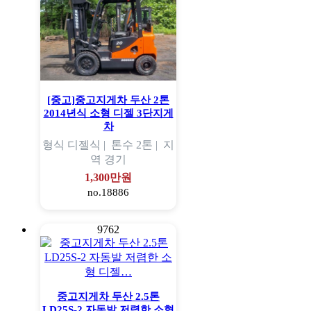
[중고]중고지게차 두산 2톤
2014년식 소형 디젤 3단지게
차
형식
디젤식 |
톤수
2톤 |
지
역
경기
1,300만원
no.18886
9762
중고지게차 두산 2.5톤
LD25S-2 자동발 저렴한 소형