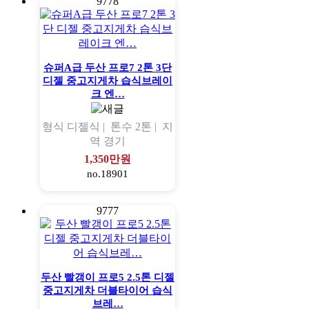
9778
슈퍼A급 두산 프로7 2톤 3단
디젤 중고지게차 습식브레이
크 엔…
형식
디젤식 |
톤수
2톤 |
지
역
경기
1,350만원
no.18901
9777
두산 빨갱이 프로5 2.5톤 디젤
중고지게차 더블타이어 습식
브레…