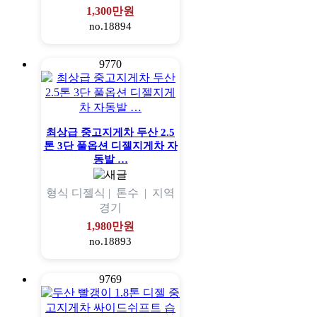
1,300만원
no.18894
9770
최상급 중고지게차 두산 2.5
톤 3단 풀옵션 디젤지게차 자
동발 …
형식
디젤식 |
톤수
|
지역
경기
1,980만원
no.18893
9769