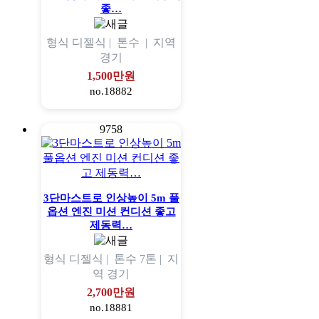
좋…
형식
디젤식 |
톤수
|
지역
경기
1,500만원
no.18882
9758
3단마스트로 인상높이 5m 풀
옵션 엔진 미션 컨디션 좋고
제동력…
형식
디젤식 |
톤수
7톤 |
지
역
경기
2,700만원
no.18881