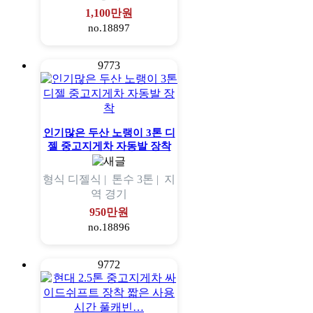
1,100만원
no.18897
9773
인기많은 두산 노랭이 3톤 디
젤 중고지게차 자동발 장착
형식
디젤식 |
톤수
3톤 |
지
역
경기
950만원
no.18896
9772