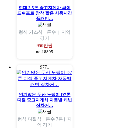
현대 2.5톤 중고지게차 싸이
드쉬프트 장착 짧은 사용시간
풀캐빈…
형식
가스식 |
톤수
|
지역
경기
950만원
no.18895
9771
인기많은 두산 노랭이 D7톤
디젤 중고지게차 자동발 캐빈
장차거…
형식
디젤식 |
톤수
7톤 |
지
역
경기