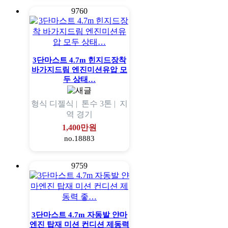
9760
3단마스트 4.7m 힌지드장착
바가지드림 엔진미션유압 모
두 상태…
형식
디젤식 |
톤수
3톤 |
지
역
경기
1,400만원
no.18883
9759
3단마스트 4.7m 자동발 얀마
엔진 탑재 미션 컨디션 제동력