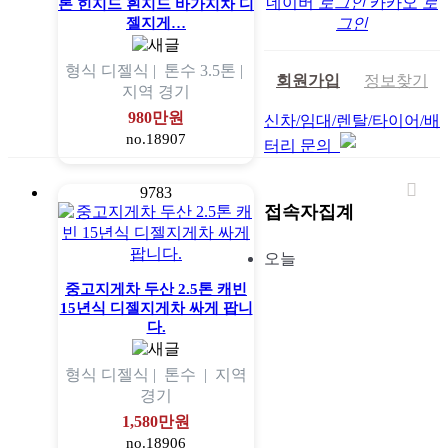
네이버
로그인
카카오
로
톤 힌지드 흰지드 바가지차 디
젤지게…
그인
형식
디젤식 |
톤수
3.5톤 |
회원가입
정보찾기
지역
경기
980만원
신차/임대/렌탈/타이어/배
no.18907
터리 문의
9783
접속자집계
오늘
중고지게차 두산 2.5톤 캐빈
15년식 디젤지게차 싸게 팝니
다.
형식
디젤식 |
톤수
|
지역
경기
1,580만원
no.18906