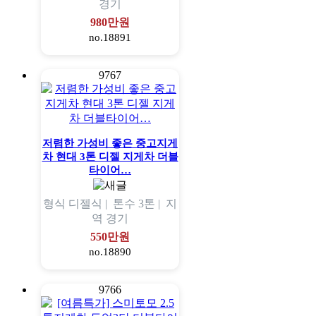
경기
980만원
no.18891
9767
저렴한 가성비 좋은 중고지게
차 현대 3톤 디젤 지게차 더블
타이어…
형식
디젤식 |
톤수
3톤 |
지
역
경기
550만원
no.18890
9766