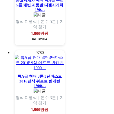
중고지게차 매매 특A급 두산
5톤 캐빈 자동발 디젤지게차
190…
형식
디젤식 |
톤수
5톤 |
지
역
경기
1,900만원
no.18904
9780
특A급 현대 3톤 3단마스트
2016년식 쉬프트 반캐빈
1900…
형식
디젤식 |
톤수
3톤 |
지
역
경기
1,900만원