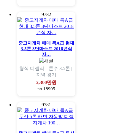
9782
중고지게차 매매 특A급 현대
3.5톤 3단마스트 2018년식
자…
형식
디젤식 |
톤수
3.5톤 |
지역
경기
2,300만원
no.18905
9781