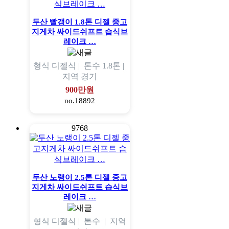
두산 빨갱이 1.8톤 디젤 중고
지게차 싸이드쉬프트 습식브
레이크 …
형식
디젤식 |
톤수
1.8톤 |
지역
경기
900만원
no.18892
9768
두산 노랭이 2.5톤 디젤 중고
지게차 싸이드쉬프트 습식브
레이크 …
형식
디젤식 |
톤수
|
지역