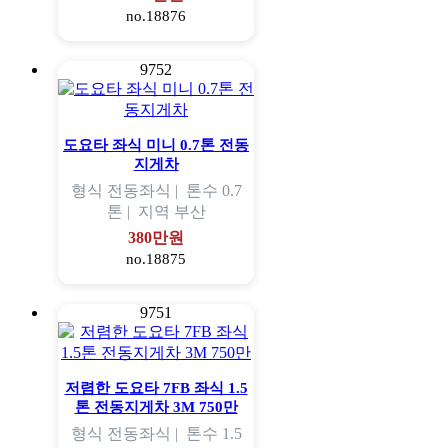
no.18876
9752
도요타 좌식 미니 0.7톤 전동
지게차
형식
전동좌식 |
톤수
0.7
톤 |
지역
부산
380만원
no.18875
9751
저렴한 도요타 7FB 좌식 1.5
톤 전동지게차 3M 750만
형식
전동좌식 |
톤수
1.5