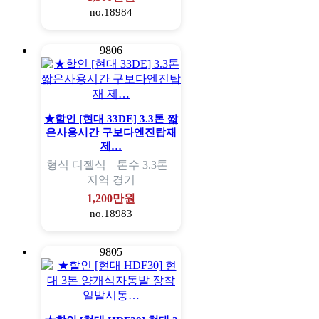
no.18984
9806
★할인 [현대 33DE] 3.3톤 짧
은사용시간 구보다엔진탑재
제…
형식
디젤식 |
톤수
3.3톤 |
지역
경기
1,200만원
no.18983
9805