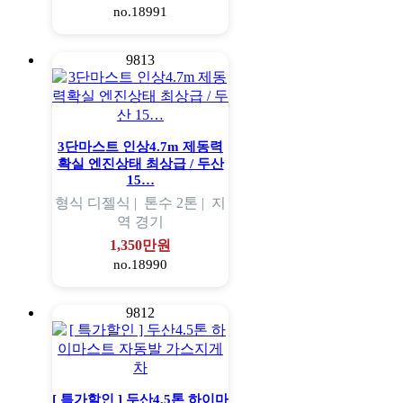
no.18991
9813
3단마스트 인상4.7m 제동력
확실 엔진상태 최상급 / 두산
15…
형식
디젤식 |
톤수
2톤 |
지
역
경기
1,350만원
no.18990
9812
[ 특가할인 ] 두산4.5톤 하이마