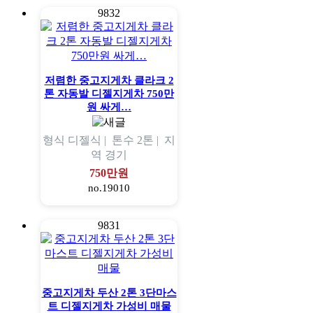
9832
저렴한 중고지게차 클라크 2
톤 자동발 디젤지게차 750만
원 싸게…
형식
디젤식 |
톤수
2톤 |
지
역
경기
750만원
no.19010
9831
중고지게차 두산 2톤 3단마스
트 디젤지게차 가성비 매물