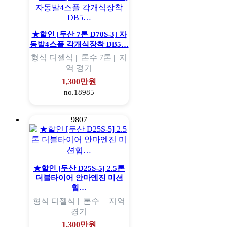
★할인 [두산 7톤 D70S-3] 자
동발4스플 각개식장착 DB5…
형식
디젤식 |
톤수
7톤 |
지
역
경기
1,300만원
no.18985
9807
★할인 [두산 D25S-5] 2.5톤
더블타이어 얀마엔진 미션
힘…
형식
디젤식 |
톤수
|
지역
경기
1,300만원