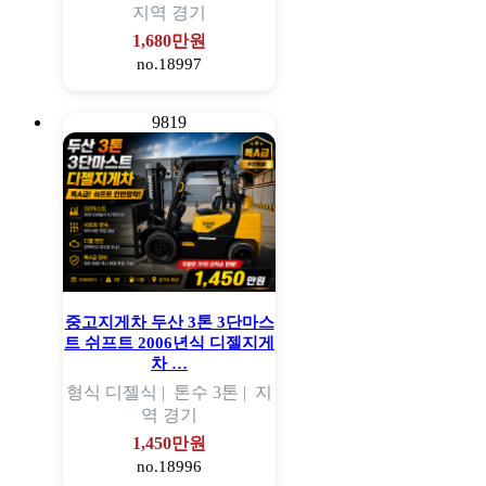
지역
경기
1,680만원
no.18997
9819
중고지게차 두산 3톤 3단마스
트 쉬프트 2006년식 디젤지게
차 …
형식
디젤식 |
톤수
3톤 |
지
역
경기
1,450만원
no.18996