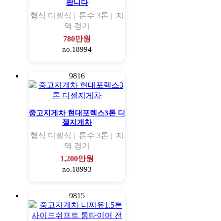
팝니다
형식
디젤식 |
톤수
3톤 |
지
역
경기
780만원
no.18994
9816
중고지게차 현대포렉스3톤 디
젤지게차
형식
디젤식 |
톤수
3톤 |
지
역
경기
1,200만원
no.18993
9815