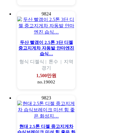
9824
두산 빨갱이 2.5톤 3단 디젤
중고지게차 자동발 얀마엔진
습식…
형식
디젤식 |
톤수
|
지역
경기
1,500만원
no.19002
9823
현대 2.5톤 디젤 중고지게차
습식브레이크 미션 힘 좋은 화