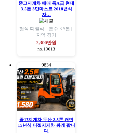
중고지게차 매매 특A급 현대
3.5톤 3단마스트 2018년식
자…
형식
디젤식 |
톤수
3.5톤 |
지역
경기
2,300만원
no.19013
9834
중고지게차 두산 2.5톤 캐빈
15년식 디젤지게차 싸게 팝니
다.