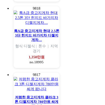
9818
특A급 중고지게차 현대 2.5톤
3단 힌지드 바가지차 디젤지
게차…
형식
디젤식 |
톤수
|
지역
경기
1,350만원
no.18995
9817
저렴한 중고지게차 클라크 3
톤 디젤지게차 780만원 싸게