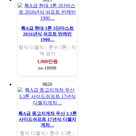
특A급 현대 3톤 3단마스트
2016년식 쉬프트 반캐빈
1900…
형식
디젤식 |
톤수
3톤 |
지
역
경기
1,900만원
no.18998
9820
특A급 중고지게차 두산 3.3톤
사이드쉬프트 17년식 디젤지
게차…
형식
디젤식 |
톤수
3.3톤 |