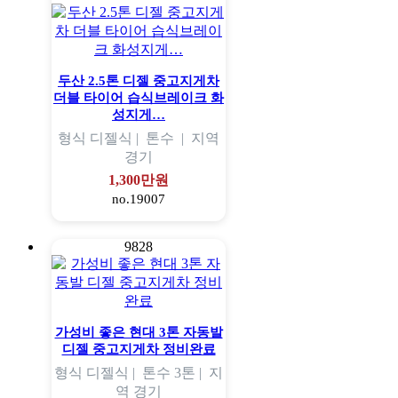
두산 2.5톤 디젤 중고지게차
더블 타이어 습식브레이크 화
성지게…
형식
디젤식 |
톤수
|
지역
경기
1,300만원
no.19007
9828
가성비 좋은 현대 3톤 자동발
디젤 중고지게차 정비완료
형식
디젤식 |
톤수
3톤 |
지
역
경기