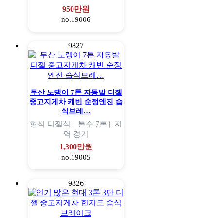
950만원
no.19006
9827
두산 노랭이 7톤 자동발 디젤
중고지게차 캐빈 순정엔진 습
식브레…
형식
디젤식 |
톤수
7톤 |
지
역
경기
1,300만원
no.19005
9826