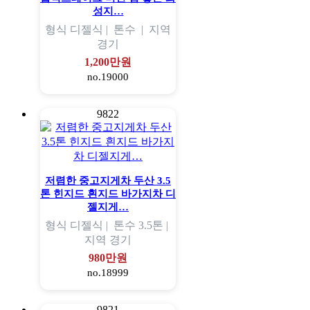
성지…
형식
디젤식 |
톤수
|
지역
경기
1,200만원
no.19000
9822
저렴한 중고지게차 두산 3.5
톤 힌지드 흰지드 바가지차 디
젤지게…
형식
디젤식 |
톤수
3.5톤 |
지역
경기
980만원
no.18999
9821