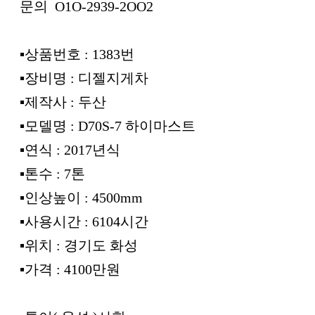
문의 O1O-2939-2OO2
▪︎상품번호 : 1383번
▪︎장비명 : 디젤지게차
▪︎제작사 : 두산
▪︎모델명 : D70S-7 하이마스트
▪︎연식 : 2017년식
▪︎톤수 : 7톤
▪︎인상높이 : 4500mm
▪︎사용시간 : 6104시간
▪︎위치 : 경기도 화성
▪︎가격 : 4100만원