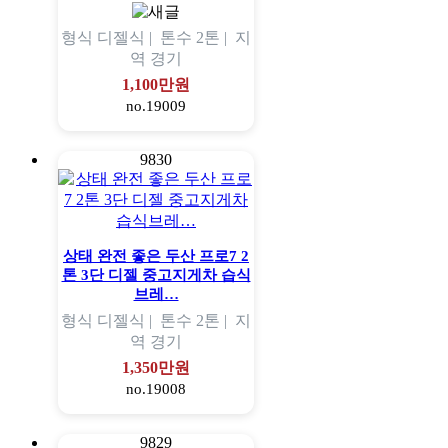
형식
디젤식 |
톤수
2톤 |
지
역
경기
1,100만원
no.19009
9830
상태 완전 좋은 두산 프로7 2
톤 3단 디젤 중고지게차 습식
브레…
형식
디젤식 |
톤수
2톤 |
지
역
경기
1,350만원
no.19008
9829