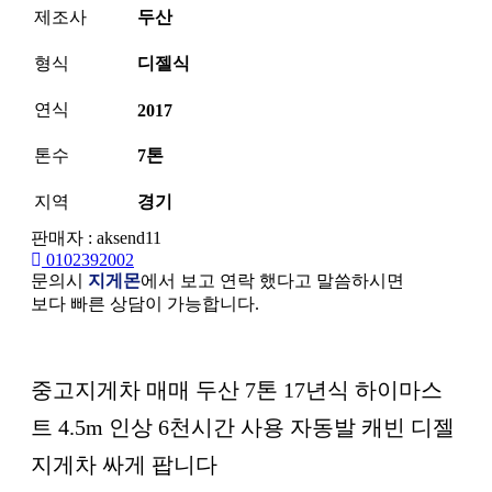
제조사
두산
형식
디젤식
연식
2017
톤수
7톤
지역
경기
판매자 : aksend11
0102392002
문의시
지게몬
에서 보고 연락 했다고 말씀하시면
보다 빠른 상담이 가능합니다.
본문
중고지게차 매매 두산 7톤 17년식 하이마스
트 4.5m 인상 6천시간 사용 자동발 캐빈 디젤
지게차 싸게 팝니다