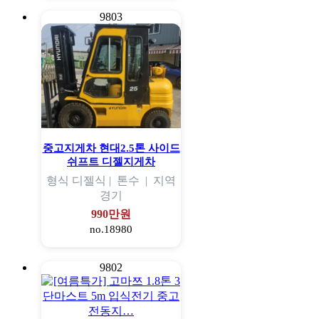
9803
중고지게차 현대2.5톤 사이드
쉬프트 디젤지게차
형식
디젤식 |
톤수
|
지역
경기
990만원
no.18980
9802