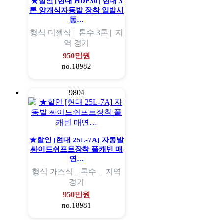
★할인 [현대 HDF30] 현대 3
톤 양개식자동발 장착 일발시
동…
형식
디젤식 |
톤수
3톤 |
지
역
경기
950만원
no.18982
9804
★할인 [현대 25L-7A] 자동발
싸이드쉬프트장착 풀캐빈 매
연…
형식
가스식 |
톤수
|
지역
경기
950만원
no.18981