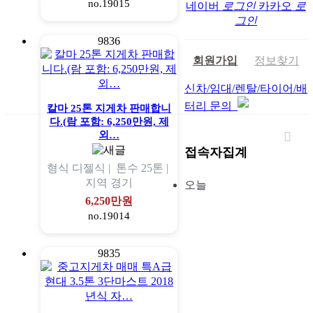
no.19015
네이버
로그인
카카오
로
그인
9836
회원가입
정보찾기
신차/임대/렌탈/타이어/배
터리 문의
칼마 25톤 지게차 판매합니
다.(람 포함: 6,250만원, 제
외…
접속자집계
형식
디젤식 |
톤수
25톤 |
지역
경기
오늘
6,250만원
no.19014
9835