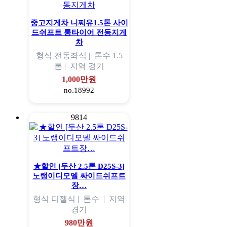
중고지게차 니찌유1.5톤 사이
드쉬프트 통타이어 전동지게
차
형식
전동좌식 |
톤수
1.5
톤 |
지역
경기
1,000만원
no.18992
9814
★할인 [두산 2.5톤 D25S-3]
노랭이디모델 싸이드쉬프트
장…
형식
디젤식 |
톤수
|
지역
경기
980만원