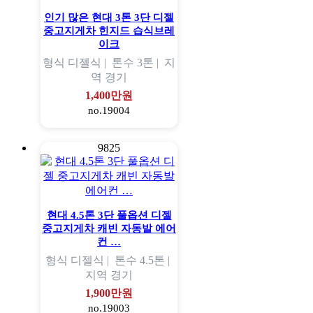
인기 많은 현대 3톤 3단 디젤
중고지게차 힌지드 습식브레
이크
형식
디젤식 |
톤수
3톤 |
지
역
경기
1,400만원
no.19004
9825
현대 4.5톤 3단 풀옵션 디젤
중고지게차 캐빈 자동발 에어
컨 …
형식
디젤식 |
톤수
4.5톤 |
지역
경기
1,900만원
no.19003