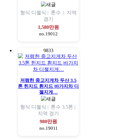
형식
디젤식 |
톤수
|
지역
경기
1,580만원
no.19012
9833
저렴한 중고지게차 두산 3.5
톤 힌지드 흰지드 바가지차 디
젤지게…
형식
디젤식 |
톤수
3.5톤 |
지역
경기
980만원
no.19011