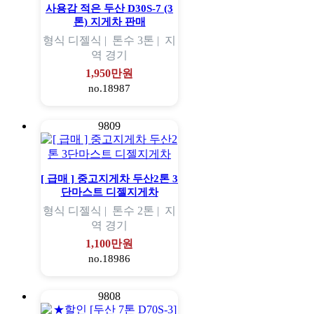
사용감 적은 두산 D30S-7 (3
톤) 지게차 판매
형식
디젤식 |
톤수
3톤 |
지
역
경기
1,950만원
no.18987
9809
[ 급매 ] 중고지게차 두산2톤 3
단마스트 디젤지게차
형식
디젤식 |
톤수
2톤 |
지
역
경기
1,100만원
no.18986
9808