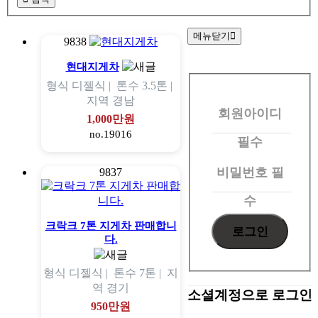
메뉴닫기
9838
회
현대지게차
형식
디젤식 |
톤수
3.5톤 |
원
지역
경남
회원아이디
로
1,000만원
no.19016
그
필수
인
비밀번호
필
9837
수
크락크 7톤 지게차 판매합니
다.
형식
디젤식 |
톤수
7톤 |
지
역
경기
소셜계정으로 로그인
950만원