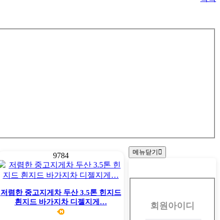
메뉴닫기
9784
회
원
저렴한 중고지게차 두산 3.5톤 힌지드
흰지드 바가지차 디젤지게…
회원아이디
로