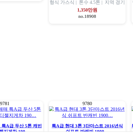
형식
가스식 |
톤수
4.5톤 |
지역
경기
1,350만원
no.18908
9781
9780
특A급 두산 5톤 캐빈
특A급 현대 3톤 3단마스트 2016년식
젤지게차 190…
쉬프트 반캐빈 1900…