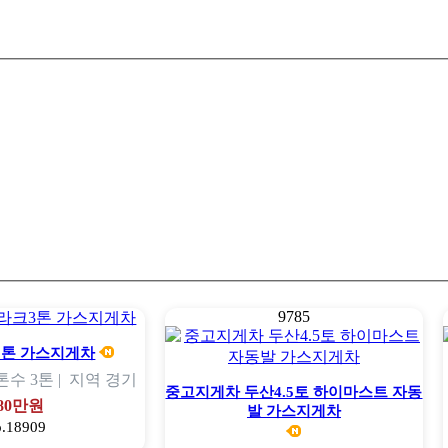
9785
3톤 가스지게차
톤수
3톤 |
지역
경기
중고지게차 두산4.5토 하이마스트 자동
80만원
발 가스지게차
o.18909