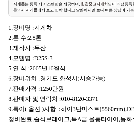
지게몬
는 등록 시 시스템만을 제공하며,
힘찬중고지게차
님이 직접등록한
문의시
지게몬
에서 보고 연락 했다고 말씀하시면 보다 빠른 상담이 가
1.장비명 :지게차
2.톤 수:2.5톤
3.제작사 :두산
4.모델명 :D25S-3
5.연 식 :2005년10월식
6.장비위치 :경기도 화성시(시승가능)
7.판매가격 :1250만원
8.판매자 및 연락처 :010-8120-3371
9.특이( 옵션 )사항 :하이3단마스트(5560mm)
정비완료,습식브레이크,특A급 올통타이어,등화류