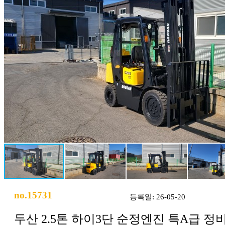
no.15731
등록일: 26-05-20
두산 2.5톤 하이3단 순정엔진 특A급 정