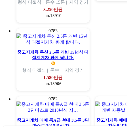
형식
디젤식 |
톤수
15톤 |
지역
경기
3,250만원
no.18910
9783
중고지게차 두산 2.5톤 캐빈 15년식 디
젤지게차 싸게 팝니다.
형식
디젤식 |
톤수
|
지역
경기
1,580만원
no.18906
9782
중고지게차 매매 특A급 현대 3.5톤 3단
중고지게차 매매 
마스트 2018년식 자…
자동발 디