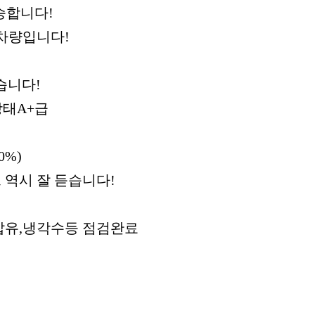
승합니다!
 차량입니다!
습니다!
상태A+급
%)
역시 잘 듣습니다!
압유,냉각수등 점검완료