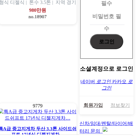
그
형식
디젤식 |
톤수
3.5톤 |
지역
경기
필수
인
980만원
비밀번호
필
no.18907
수
소셜계정으로 로그인
네이버
로그인
카카오
로
그인
회원가입
정보찾기
9779
신차/임대/렌탈/타이어/배
특A급 중고지게차 두산 3.3톤 사이드쉬
터리 문의
프트 17년식 디젤지게차…