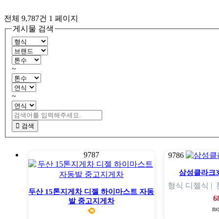
전체 9,787건
1 페이지
게시물 검색
~
~
검색
9787
9786
삼성클라크
형식
디젤식 |
두산 15톤지게차 디젤 하이마스트 자동
6
발 중고지게차
n