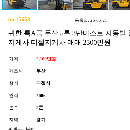
no.15653
등록일: 26-05-21
귀한 특A급 두산 5톤 3단마스트 자동발
지게차 디젤지게차 매매 2300만원
가격
2,100만원
제조사
두산
형식
디젤식
연식
2006
톤수
5톤
지역
경기
판매자 : 불백