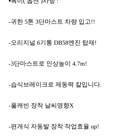
▪︎특이( 옵션 )사항 :
-귀한 5톤 3단마스트 차량 입고!!
-오리지널 6기통 DB58엔진 탑재!
-3단마스트로 인상높이 4.7m!
-습식브레이크로 제동력 칼입니다.
-풀캐빈 장착 날씨영향X
-편개식 자동발 장착 작업효율 up!