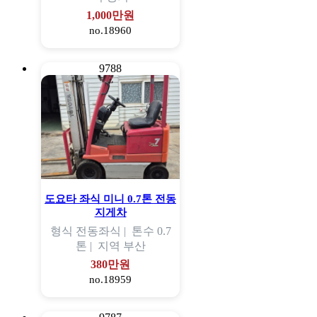
1,000만원
no.18960
9788
도요타 좌식 미니 0.7톤 전동
지게차
형식
전동좌식 |
톤수
0.7
톤 |
지역
부산
380만원
no.18959