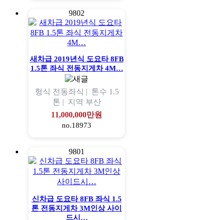
9802
새차급 2019년식 도요타 8FB
1.5톤 좌식 전동지게차 4M…
형식
전동좌식 |
톤수
1.5
톤 |
지역
부산
11,000,000만원
no.18973
9801
신차급 도요타 8FB 좌식 1.5
톤 전동지게차 3M인상 사이
드시…