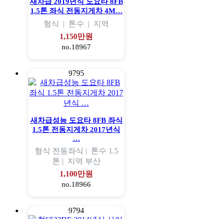
새차급 2019년식 도요타 8FB
1.5톤 좌식 전동지게차 4M…
형식
|
톤수
|
지역
1,150만원
no.18967
9795
새차급성능 도요타 8FB 좌식
1.5톤 전동지게차 2017년식
…
형식
전동좌식 |
톤수
1.5
톤 |
지역
부산
1,100만원
no.18966
9794