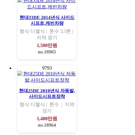
현대33DE 2014년식 사이드
시프트,캐빈차량
형식
디젤식 |
톤수
3.3톤 |
지역
경기
1,500만원
no.18965
9793
현대25DE 2010년식 자동발,
사이드시프트장착
형식
디젤식 |
톤수
|
지역
경기
1,400만원
no.18964