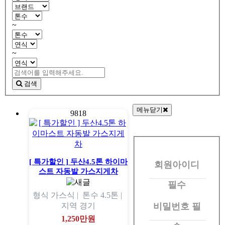
~
~
검색
메뉴닫기
9818
회
원
[ 특가할인 ] 두산4.5톤 하이마
회원아이디
로
스트 자동발 가스지게차
그
필수
형식
가스식 |
톤수
4.5톤 |
인
비밀번호
필
지역
경기
1,250만원