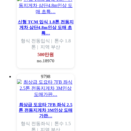
신형 TCM 입식 1.8톤 전동지
게차 삼단4.8m인상 도매 초
특…
형식
전동입식 |
톤수
1.8
톤 |
지역
부산
500만원
no.18970
9798
최상급 도요타 7FB 좌식 2.5
톤 전동지게차 3M인상 도매
가판…
형식
전동좌식 |
톤수
1.5
톤 |
지역
부산