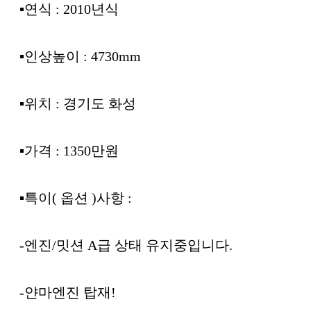
▪︎연식 : 2010년식
▪︎인상높이 : 4730mm
▪︎위치 : 경기도 화성
▪︎가격 : 1350만원
▪︎특이( 옵션 )사항 :
-엔진/밋션 A급 상태 유지중입니다.
-얀마엔진 탑재!