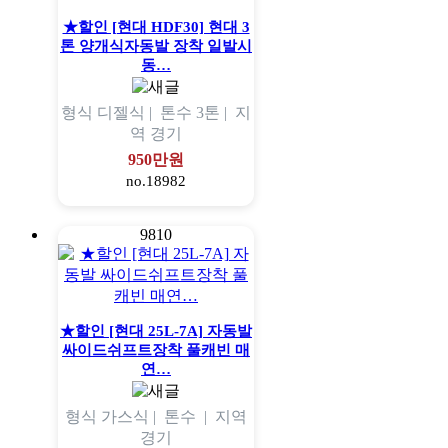
★할인 [현대 HDF30] 현대 3
톤 양개식자동발 장착 일발시
동…
형식
디젤식 |
톤수
3톤 |
지
역
경기
950만원
no.18982
9810
★할인 [현대 25L-7A] 자동발
싸이드쉬프트장착 풀캐빈 매
연…
형식
가스식 |
톤수
|
지역
경기