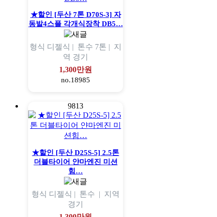
★할인 [두산 7톤 D70S-3] 자
동발4스플 각개식장착 DB5…
형식
디젤식 |
톤수
7톤 |
지
역
경기
1,300만원
no.18985
9813
★할인 [두산 D25S-5] 2.5톤
더블타이어 얀마엔진 미션
힘…
형식
디젤식 |
톤수
|
지역
경기
1,300만원