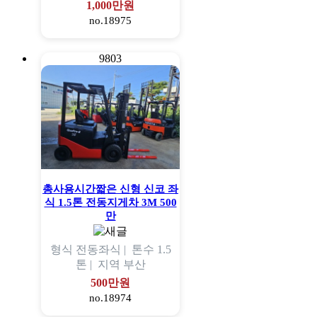
1,000만원
no.18975
9803
총사용시간짧은 신형 신코 좌
식 1.5톤 전동지게차 3M 500
만
형식
전동좌식 |
톤수
1.5
톤 |
지역
부산
500만원
no.18974