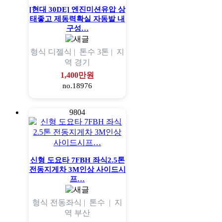
[현대 30DE] 엔진미션유압 상
태좋고 제동력확실 자동발 내
구성…
형식
디젤식 |
톤수
3톤 |
지
역
경기
1,400만원
no.18976
9804
신형 도요타 7FBH 좌식2.5톤
전동지게차 3M인상 사이드시
프…
형식
전동좌식 |
톤수
|
지
역
부산