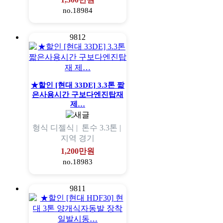
no.18984
9812
★할인 [현대 33DE] 3.3톤 짧
은사용시간 구보다엔진탑재
제…
형식
디젤식 |
톤수
3.3톤 |
지역
경기
1,200만원
no.18983
9811