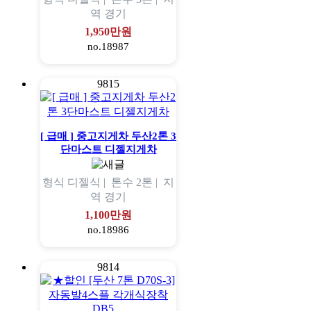
역
경기
1,950만원
no.18987
9815
[ 급매 ] 중고지게차 두산2톤 3
단마스트 디젤지게차
형식
디젤식 |
톤수
2톤 |
지
역
경기
1,100만원
no.18986
9814