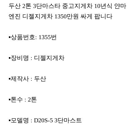
본문
두산 2톤 3단마스타 중고지게차 10년식 얀마
엔진 디젤지게차 1350만원 싸게 팝니다
▪︎상품번호: 1355번
▪︎장비명 : 디젤지게차
▪︎제작사 : 두산
▪︎톤수 : 2톤
▪︎모델명 : D20S-5 3단마스트