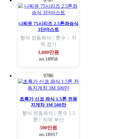
9787
니찌유 75시리즈 2.5톤좌승식
3단마스트
형식
전동좌식 |
톤수
|
지
역
경기
1,080만원
no.18958
9786
초특가 신코 좌식 1.5톤 전동
지게차 3M 500만
형식
전동좌식 |
톤수
1.5
톤 |
지역
부산
500만원
no.18957