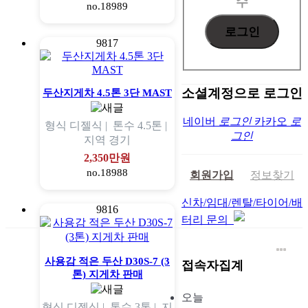
수
no.18989
9817
소셜계정으로 로그인
두산지게차 4.5톤 3단 MAST
네이버
로그인
카카오
로
형식
디젤식 |
톤수
4.5톤 |
그인
지역
경기
2,350만원
no.18988
회원가입
정보찾기
신차/임대/렌탈/타이어/배
9816
터리 문의
사용감 적은 두산 D30S-7 (3
접속자집계
톤) 지게차 판매
오늘
형식
디젤식 |
톤수
3톤 |
지