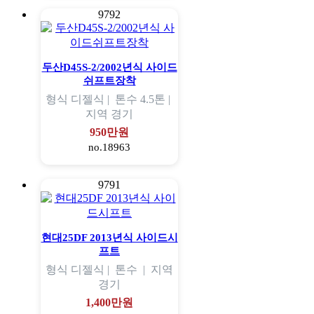
9792
두산D45S-2/2002년식 사이드
쉬프트장착
형식
디젤식 |
톤수
4.5톤 |
지역
경기
950만원
no.18963
9791
현대25DF 2013년식 사이드시
프트
형식
디젤식 |
톤수
|
지역
경기
1,400만원