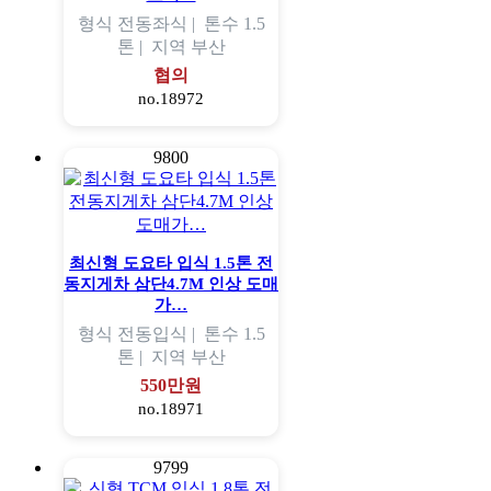
형식
전동좌식 |
톤수
1.5
톤 |
지역
부산
협의
no.18972
9800
최신형 도요타 입식 1.5톤 전
동지게차 삼단4.7M 인상 도매
가…
형식
전동입식 |
톤수
1.5
톤 |
지역
부산
550만원
no.18971
9799