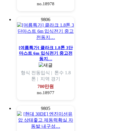
no.18978
9806
[여름특가] 클라크 1.8톤 3단
마스트 6m 입식전기 중고전
동지…
형식
전동입식 |
톤수
1.8
톤 |
지역
경기
700만원
no.18977
9805