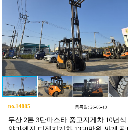
no.14885
등록일: 26-05-10
두산 2톤 3단마스타 중고지게차 10년식
얀마엔진 디젤지게차 1350만원 싸게 팝