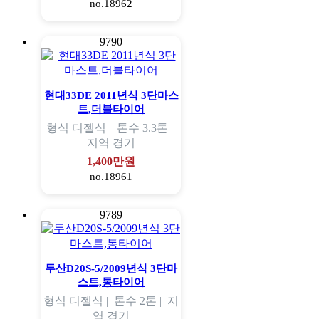
no.18962
9790
현대33DE 2011년식 3단마스
트,더블타이어
형식
디젤식 |
톤수
3.3톤 |
지역
경기
1,400만원
no.18961
9789
두산D20S-5/2009년식 3단마
스트,통타이어
형식
디젤식 |
톤수
2톤 |
지
역
경기