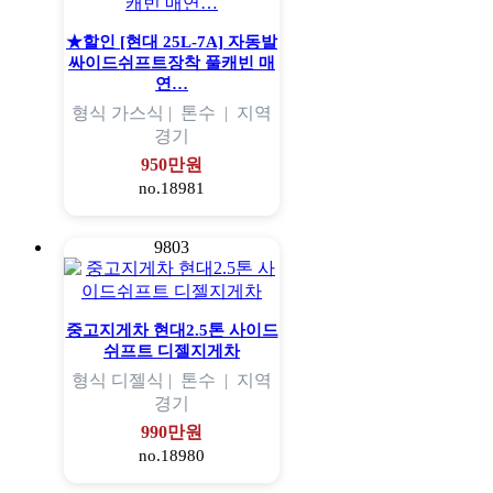
★할인 [현대 25L-7A] 자동발
싸이드쉬프트장착 풀캐빈 매
연…
형식
가스식 |
톤수
|
지역
경기
950만원
no.18981
9803
중고지게차 현대2.5톤 사이드
쉬프트 디젤지게차
형식
디젤식 |
톤수
|
지역
경기
990만원
no.18980