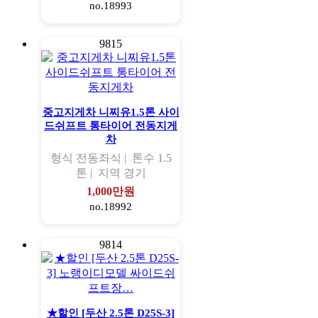
no.18993
9815
중고지게차 니찌유1.5톤 사이
드쉬프트 통타이어 전동지게
차
형식
전동좌식 |
톤수
1.5
톤 |
지역
경기
1,000만원
no.18992
9814
★할인 [두산 2.5톤 D25S-3]