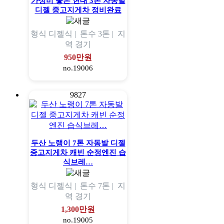
가성비 좋은 현대 3톤 자동발
디젤 중고지게차 정비완료
형식
디젤식 |
톤수
3톤 |
지
역
경기
950만원
no.19006
9827
두산 노랭이 7톤 자동발 디젤
중고지게차 캐빈 순정엔진 습
식브레…
형식
디젤식 |
톤수
7톤 |
지
역
경기
1,300만원
no.19005