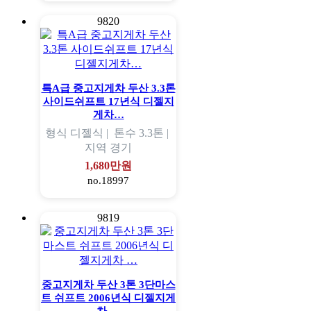
9820
특A급 중고지게차 두산 3.3톤
사이드쉬프트 17년식 디젤지
게차…
형식
디젤식 |
톤수
3.3톤 |
지역
경기
1,680만원
no.18997
9819
중고지게차 두산 3톤 3단마스
트 쉬프트 2006년식 디젤지게