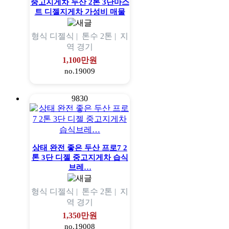
중고지게차 두산 2톤 3단마스
트 디젤지게차 가성비 매물
형식
디젤식 |
톤수
2톤 |
지
역
경기
1,100만원
no.19009
9830
상태 완전 좋은 두산 프로7 2
톤 3단 디젤 중고지게차 습식
브레…
형식
디젤식 |
톤수
2톤 |
지
역
경기
1,350만원
no.19008