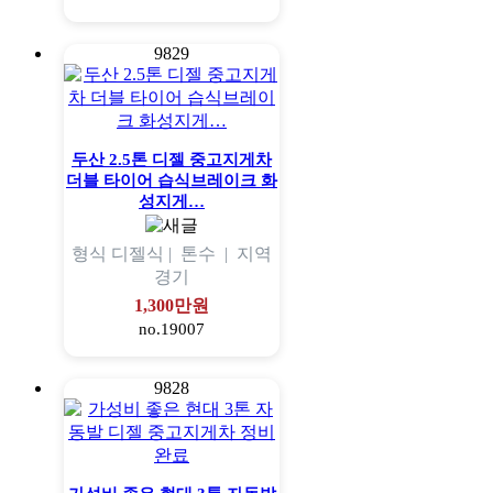
9829
두산 2.5톤 디젤 중고지게차
더블 타이어 습식브레이크 화
성지게…
형식
디젤식 |
톤수
|
지역
경기
1,300만원
no.19007
9828