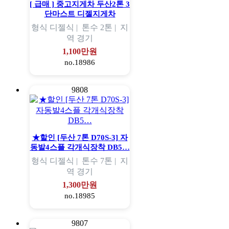
[ 급매 ] 중고지게차 두산2톤 3
단마스트 디젤지게차
형식
디젤식 |
톤수
2톤 |
지
역
경기
1,100만원
no.18986
9808
★할인 [두산 7톤 D70S-3] 자
동발4스플 각개식장착 DB5…
형식
디젤식 |
톤수
7톤 |
지
역
경기
1,300만원
no.18985
9807