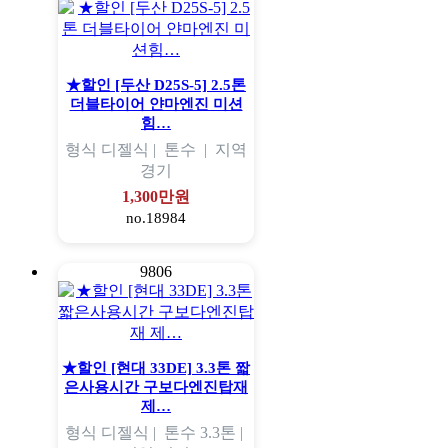
★할인 [두산 D25S-5] 2.5톤
더블타이어 얀마엔진 미션
힘…
형식
디젤식 |
톤수
|
지역
경기
1,300만원
no.18984
9806
★할인 [현대 33DE] 3.3톤 짧
은사용시간 구보다엔진탑재
제…
형식
디젤식 |
톤수
3.3톤 |