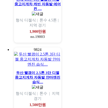
중고지게차 캐빈 자동발 에어
컨 …
형식
디젤식 |
톤수
4.5톤 |
지역
경기
1,900만원
no.19003
9824
두산 빨갱이 2.5톤 3단 디젤
중고지게차 자동발 얀마엔진
습식…
형식
디젤식 |
톤수
|
지역
경기
1,500만원