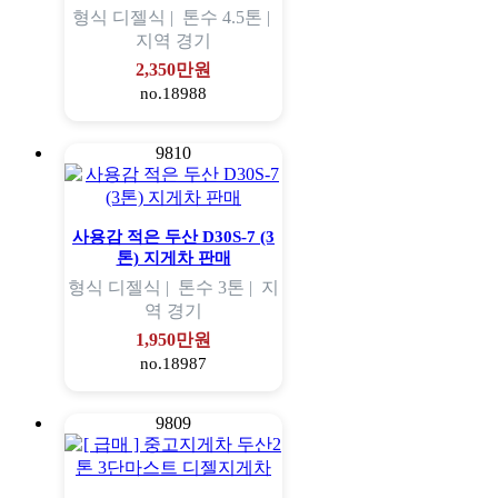
형식
디젤식 |
톤수
4.5톤 |
지역
경기
2,350만원
no.18988
9810
사용감 적은 두산 D30S-7 (3
톤) 지게차 판매
형식
디젤식 |
톤수
3톤 |
지
역
경기
1,950만원
no.18987
9809