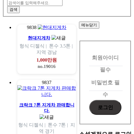
검색
메뉴닫기
9838
회
현대지게차
형식
디젤식 |
톤수
3.5톤 |
원
지역
경남
회원아이디
로
1,000만원
no.19016
그
필수
인
비밀번호
필
9837
수
크락크 7톤 지게차 판매합니
다.
형식
디젤식 |
톤수
7톤 |
지
역
경기