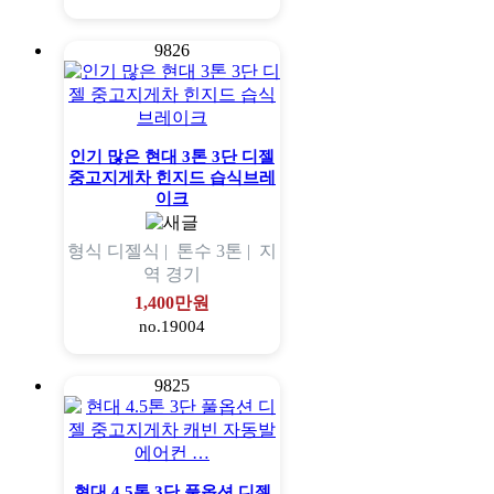
9826
인기 많은 현대 3톤 3단 디젤
중고지게차 힌지드 습식브레
이크
형식
디젤식 |
톤수
3톤 |
지
역
경기
1,400만원
no.19004
9825
현대 4.5톤 3단 풀옵션 디젤