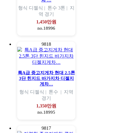
차 …
형식
디젤식 |
톤수
3톤 |
지
역
경기
1,450만원
no.18996
9818
특A급 중고지게차 현대 2.5톤
3단 힌지드 바가지차 디젤지
게차…
형식
디젤식 |
톤수
|
지역
경기
1,350만원
no.18995
9817