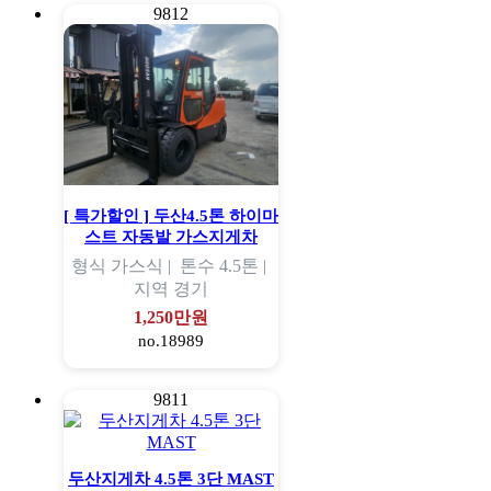
9812
[ 특가할인 ] 두산4.5톤 하이마
스트 자동발 가스지게차
형식
가스식 |
톤수
4.5톤 |
지역
경기
1,250만원
no.18989
9811
두산지게차 4.5톤 3단 MAST