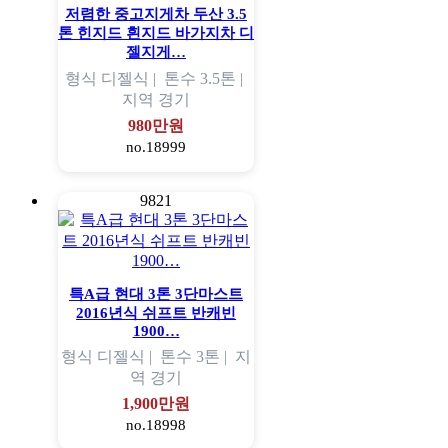
저렴한 중고지게차 두산 3.5
톤 힌지드 흰지드 바가지차 디
젤지게…
형식
디젤식 |
톤수
3.5톤 |
지역
경기
980만원
no.18999
9821
특A급 현대 3톤 3단마스트
2016년식 쉬프트 반캐빈
1900…
형식
디젤식 |
톤수
3톤 |
지
역
경기
1,900만원
no.18998