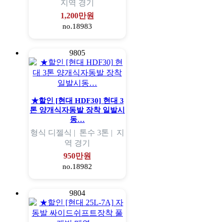
지역
경기
1,200만원
no.18983
9805
★할인 [현대 HDF30] 현대 3
톤 양개식자동발 장착 일발시
동…
형식
디젤식 |
톤수
3톤 |
지
역
경기
950만원
no.18982
9804