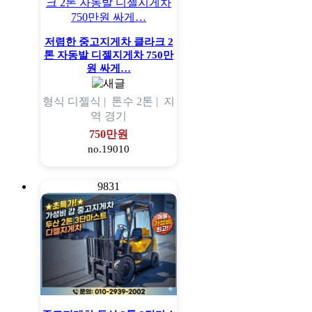
저렴한 중고지게차 클라크 2
톤 자동발 디젤지게차 750만
원 싸게…
형식
디젤식 |
톤수
2톤 |
지
역
경기
750만원
no.19010
9831