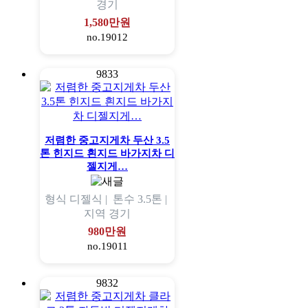
경기
1,580만원
no.19012
9833
저렴한 중고지게차 두산 3.5
톤 힌지드 흰지드 바가지차 디
젤지게…
형식
디젤식 |
톤수
3.5톤 |
지역
경기
980만원
no.19011
9832