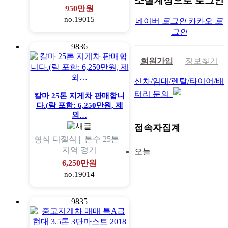
소셜계정으로 로그인
950만원
no.19015
네이버
로그인
카카오
로
그인
9836
회원가입
정보찾기
신차/임대/렌탈/타이어/배
터리 문의
칼마 25톤 지게차 판매합니
다.(람 포함: 6,250만원, 제
외…
접속자집계
형식
디젤식 |
톤수
25톤 |
지역
경기
오늘
6,250만원
no.19014
9835