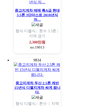
중고지게차 매매 특A급 현대
3.5톤 3단마스트 2018년식
자…
형식
디젤식 |
톤수
3.5톤 |
지역
경기
2,300만원
no.19013
9834
중고지게차 두산 2.5톤 캐빈
15년식 디젤지게차 싸게 팝니
다.
형식
디젤식 |
톤수
|
지역