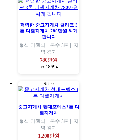
저렴한 중고지게차 클라크 3
톤 디젤지게차 780만원 싸게
팝니다
형식
디젤식 |
톤수
3톤 |
지
역
경기
780만원
no.18994
9816
중고지게차 현대포렉스3톤 디
젤지게차
형식
디젤식 |
톤수
3톤 |
지
역
경기
1,200만원