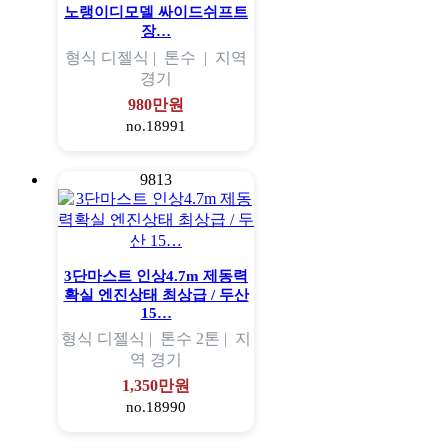
노랭이디모델 싸이드쉬프트
장…
형식
디젤식 |
톤수
|
지역
경기
980만원
no.18991
9813
3단마스트 인상4.7m 제동력
확실 엔진상태 최상급 / 두산
15…
형식
디젤식 |
톤수
2톤 |
지
역
경기
1,350만원
no.18990