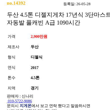
no.14392
등록일: 26-05-28
두산 4.5톤 디젤지게차 17년식 3단마스
자동발 풀캐빈 A급 1090시간
가격
2,900만원
제조사
두산
형식
디젤식
연식
2017
톤수
4.5톤
지역
경기
판매자 : 신나리
010-5722-9086
문의시
지게몬
에서 보고 연락 했다고 말씀하시면