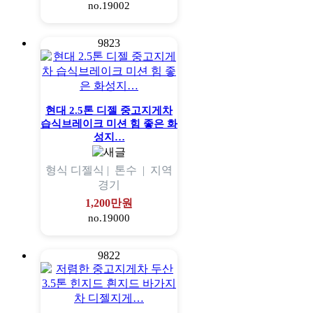
no.19002
9823
현대 2.5톤 디젤 중고지게차
습식브레이크 미션 힘 좋은 화
성지…
형식
디젤식 |
톤수
|
지역
경기
1,200만원
no.19000
9822