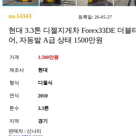
no.14343
등록일: 26-05-27
현대 3.3톤 디젤지게차 Forex33DE 더
어, 자동발 A급 상태 1500만원
가격
1,500만원
제조사
현대
형식
디젤식
연식
2010
톤수
3.3톤
지역
경기
판매자 : 신나리