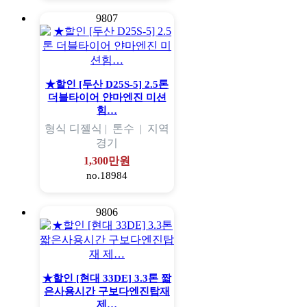
9807
★할인 [두산 D25S-5] 2.5톤
더블타이어 얀마엔진 미션
힘…
형식
디젤식 |
톤수
|
지역
경기
1,300만원
no.18984
9806
★할인 [현대 33DE] 3.3톤 짧
은사용시간 구보다엔진탑재
제…