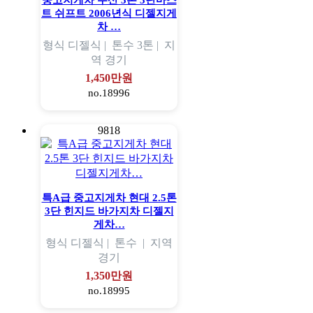
중고지게차 두산 3톤 3단마스
트 쉬프트 2006년식 디젤지게
차 …
형식
디젤식 |
톤수
3톤 |
지
역
경기
1,450만원
no.18996
9818
특A급 중고지게차 현대 2.5톤
3단 힌지드 바가지차 디젤지
게차…
형식
디젤식 |
톤수
|
지역
경기
1,350만원
no.18995