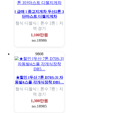
[ 급매 ] 중고지게차 두산2톤 3
단마스트 디젤지게차
형식
디젤식 |
톤수
2톤 |
지
역
경기
1,100만원
no.18986
9808
★할인 [두산 7톤 D70S-3] 자
동발4스플 각개식장착 DB5…
형식
디젤식 |
톤수
7톤 |
지
역
경기
1,300만원
no.18985