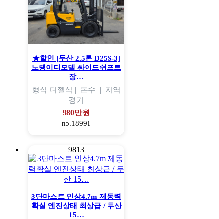
★할인 [두산 2.5톤 D25S-3]
노랭이디모델 싸이드쉬프트
장…
형식
디젤식 |
톤수
|
지역
경기
980만원
no.18991
9813
3단마스트 인상4.7m 제동력
확실 엔진상태 최상급 / 두산
15…