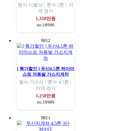
형식
디젤식 |
톤수
2톤 |
지
역
경기
1,350만원
no.18990
9812
[ 특가할인 ] 두산4.5톤 하이마
스트 자동발 가스지게차
형식
가스식 |
톤수
4.5톤 |
지역
경기
1,250만원
no.18989
9811