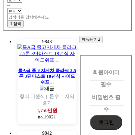
~
검색
메뉴닫기
9843
회
원
특A급 중고지게차 클라크 2.5
회원아이디
로
톤 3단마스트 18년식 사이드
그
쉬프…
필수
인
형식
디젤식 |
톤수
|
지역
비밀번호
필
경기
수
1,750만원
no.19021
9842