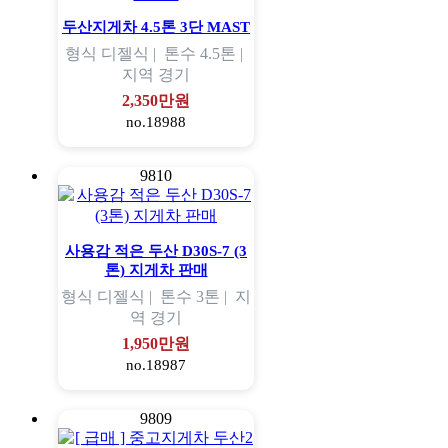
두산지게차 4.5톤 3단 MAST
형식
디젤식 |
톤수
4.5톤 |
지역
경기
2,350만원
no.18988
9810
사용감 적은 두산 D30S-7 (3
톤) 지게차 판매
형식
디젤식 |
톤수
3톤 |
지
역
경기
1,950만원
no.18987
9809