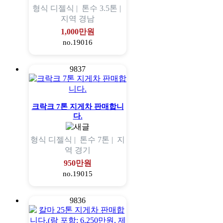
형식
디젤식 |
톤수
3.5톤 |
지역
경남
1,000만원
no.19016
9837
크락크 7톤 지게차 판매합니
다.
형식
디젤식 |
톤수
7톤 |
지
역
경기
950만원
no.19015
9836