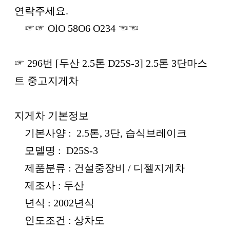
연락주세요.
☞☞ OlO 58O6 O234 ☜☜
☞ 296번 [두산 2.5톤 D25S-3] 2.5톤 3단마스
트 중고지게차
지게차 기본정보
기본사양 : 2.5톤, 3단, 습식브레이크
모델명 : D25S-3
제품분류 : 건설중장비 / 디젤지게차
제조사 : 두산
년식 : 2002년식
인도조건 : 상차도