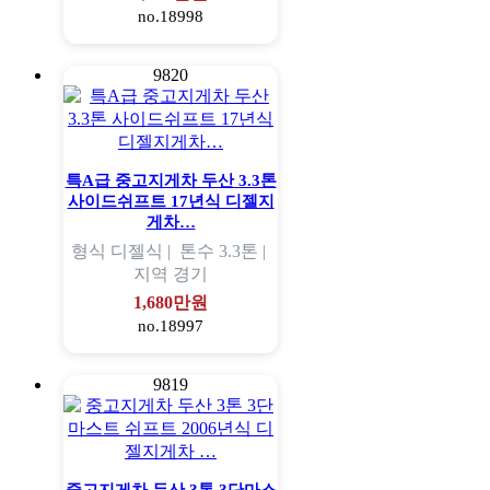
no.18998
9820
특A급 중고지게차 두산 3.3톤
사이드쉬프트 17년식 디젤지
게차…
형식
디젤식 |
톤수
3.3톤 |
지역
경기
1,680만원
no.18997
9819