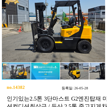
no.14382
등록일: 26-05-28
인기있는2.5톤 3단마스트 G2엔진탑재 
션컨디션최상급 / 두산 2.5톤 중고지게