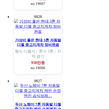
no.19007
9828
가성비 좋은 현대 3톤 자동발
디젤 중고지게차 정비완료
형식
디젤식 |
톤수
3톤 |
지
역
경기
950만원
no.19006
9827
두산 노랭이 7톤 자동발 디젤