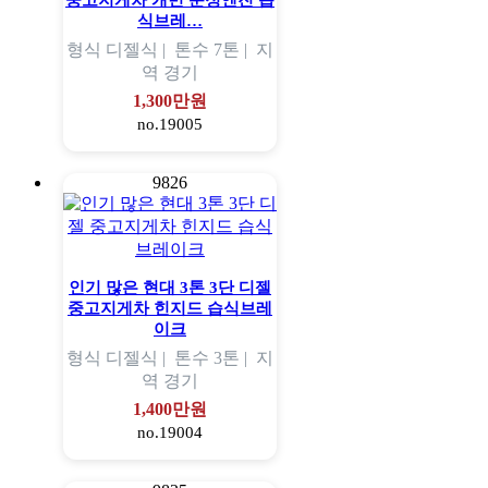
중고지게차 캐빈 순정엔진 습
식브레…
형식
디젤식 |
톤수
7톤 |
지
역
경기
1,300만원
no.19005
9826
인기 많은 현대 3톤 3단 디젤
중고지게차 힌지드 습식브레
이크
형식
디젤식 |
톤수
3톤 |
지
역
경기
1,400만원
no.19004