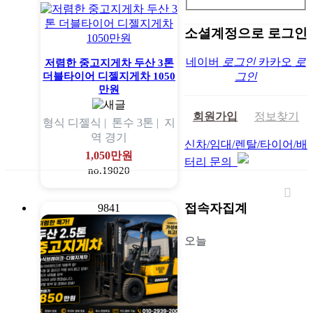
소셜계정으로 로그인
네이버
로그인
카카오
로
저렴한 중고지게차 두산 3톤
더블타이어 디젤지게차 1050
그인
만원
회원가입
정보찾기
형식
디젤식 |
톤수
3톤 |
지
역
경기
신차/임대/렌탈/타이어/배
1,050만원
터리 문의
no.19020
접속자집계
9841
오늘