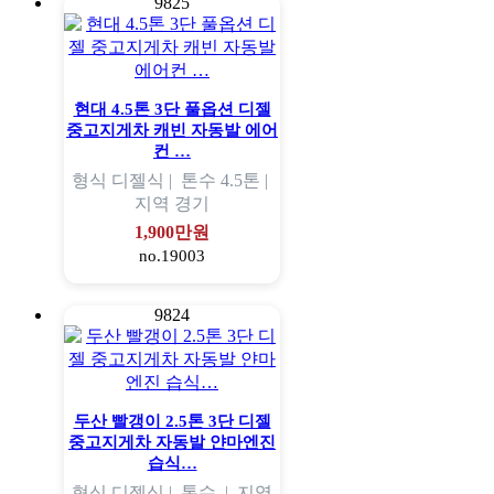
9825
현대 4.5톤 3단 풀옵션 디젤
중고지게차 캐빈 자동발 에어
컨 …
형식
디젤식 |
톤수
4.5톤 |
지역
경기
1,900만원
no.19003
9824
두산 빨갱이 2.5톤 3단 디젤
중고지게차 자동발 얀마엔진
습식…
형식
디젤식 |
톤수
|
지역