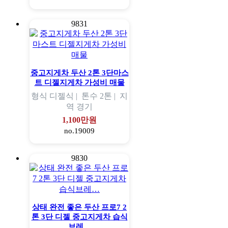
9831
중고지게차 두산 2톤 3단마스
트 디젤지게차 가성비 매물
형식
디젤식 |
톤수
2톤 |
지
역
경기
1,100만원
no.19009
9830
상태 완전 좋은 두산 프로7 2
톤 3단 디젤 중고지게차 습식
브레…