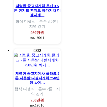
저렴한 중고지게차 두산 3.5
톤 힌지드 흰지드 바가지차 디
젤지게…
형식
디젤식 |
톤수
3.5톤 |
지역
경기
980만원
no.19011
9832
저렴한 중고지게차 클라크 2
톤 자동발 디젤지게차 750만
원 싸게…
형식
디젤식 |
톤수
2톤 |
지
역
경기
750만원
no.19010