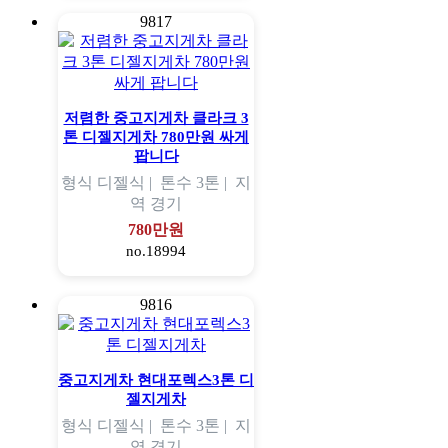
9817
저렴한 중고지게차 클라크 3
톤 디젤지게차 780만원 싸게
팝니다
형식
디젤식 |
톤수
3톤 |
지
역
경기
780만원
no.18994
9816
중고지게차 현대포렉스3톤 디
젤지게차
형식
디젤식 |
톤수
3톤 |
지
역
경기