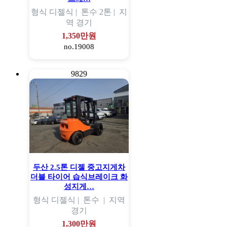
형식
디젤식 |
톤수
2톤 |
지
역
경기
1,350만원
no.19008
9829
두산 2.5톤 디젤 중고지게차
더블 타이어 습식브레이크 화
성지게…
형식
디젤식 |
톤수
|
지역
경기
1,300만원