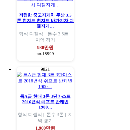
저렴한 중고지게차 두산 3.5
톤 힌지드 흰지드 바가지차 디
젤지게…
형식
디젤식 |
톤수
3.5톤 |
지역
경기
980만원
no.18999
9821
특A급 현대 3톤 3단마스트
2016년식 쉬프트 반캐빈
1900…
형식
디젤식 |
톤수
3톤 |
지
역
경기
1,900만원