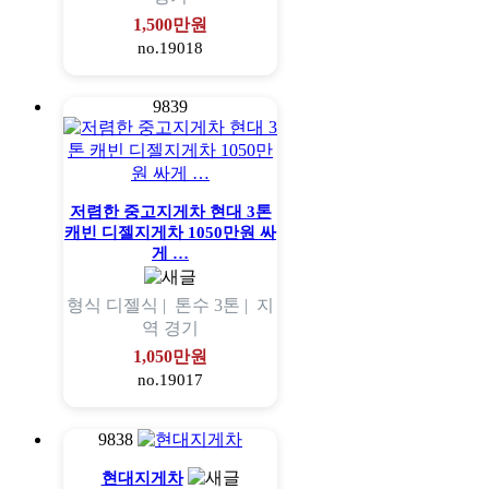
1,500만원
no.19018
9839
저렴한 중고지게차 현대 3톤
캐빈 디젤지게차 1050만원 싸
게 …
형식
디젤식 |
톤수
3톤 |
지
역
경기
1,050만원
no.19017
9838
현대지게차