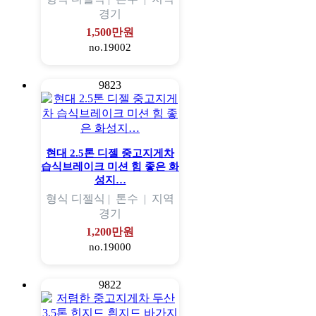
경기
1,500만원
no.19002
9823
현대 2.5톤 디젤 중고지게차
습식브레이크 미션 힘 좋은 화
성지…
형식
디젤식 |
톤수
|
지역
경기
1,200만원
no.19000
9822