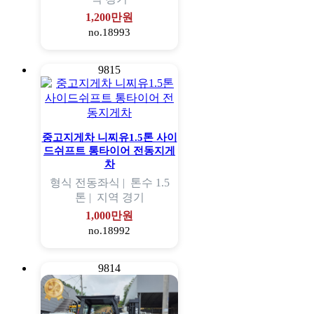
1,200만원
no.18993
9815
중고지게차 니찌유1.5톤 사이
드쉬프트 통타이어 전동지게
차
형식
전동좌식 |
톤수
1.5
톤 |
지역
경기
1,000만원
no.18992
9814