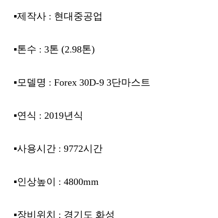
▪︎제작사 : 현대중공업
▪︎톤수 : 3톤 (2.98톤)
▪︎모델명 : Forex 30D-9 3단마스트
▪︎연식 : 2019년식
▪︎사용시간 : 9772시간
▪︎인상높이 : 4800mm
▪︎장비위치 : 경기도 화성