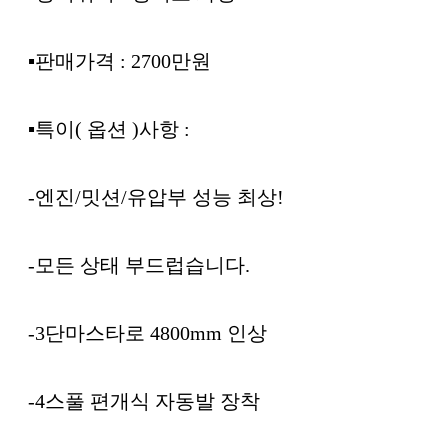
▪︎판매가격 : 2700만원
▪︎특이( 옵션 )사항 :
-엔진/밋션/유압부 성능 최상!
-모든 상태 부드럽습니다.
-3단마스타로 4800mm 인상
-4스풀 편개식 자동발 장착