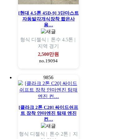
[현대 4.5톤 45D-9] 3단마스트
자동발각개식장착 짧은사
용…
형식
디젤식 |
톤수
4.5톤 |
지역
경기
2,500만원
no.19094
9856
[클라크 2톤 C20] 싸이드쉬프
트 장착 얀마엔진 탐재 엔진
컨…
형식
디젤식 |
톤수
2톤 |
지