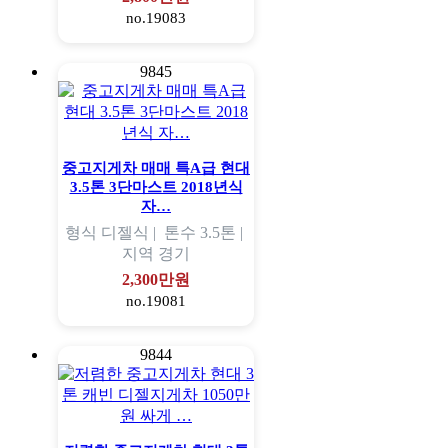
no.19083
9845
중고지게차 매매 특A급 현대
3.5톤 3단마스트 2018년식
자…
형식
디젤식 |
톤수
3.5톤 |
지역
경기
2,300만원
no.19081
9844