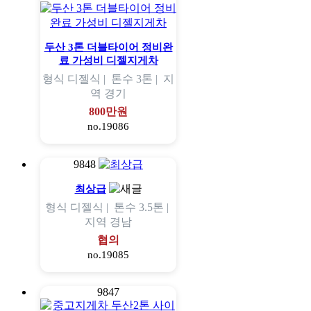
두산 3톤 더블타이어 정비완
료 가성비 디젤지게차
형식
디젤식 |
톤수
3톤 |
지
역
경기
800만원
no.19086
9848
최상급
형식
디젤식 |
톤수
3.5톤 |
지역
경남
협의
no.19085
9847