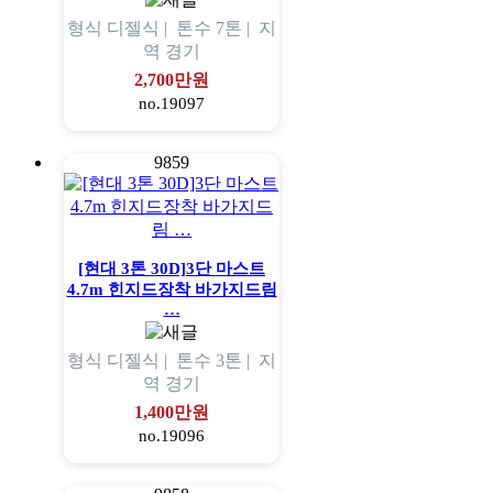
형식
디젤식 |
톤수
7톤 |
지
역
경기
2,700만원
no.19097
9859
[현대 3톤 30D]3단 마스트
4.7m 힌지드장착 바가지드림
…
형식
디젤식 |
톤수
3톤 |
지
역
경기
1,400만원
no.19096