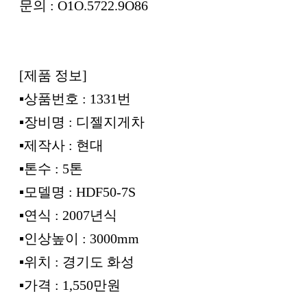
문의 : O1O.5722.9O86
[제품 정보]
▪︎상품번호 : 1331번
▪︎장비명 : 디젤지게차
▪︎제작사 : 현대
▪︎톤수 : 5톤
▪︎모델명 : HDF50-7S
▪︎연식 : 2007년식
▪︎인상높이 : 3000mm
▪︎위치 : 경기도 화성
▪︎가격 : 1,550만원