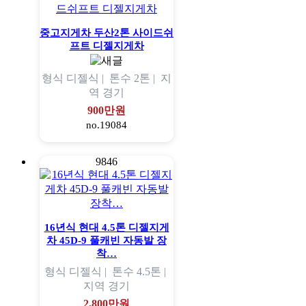
중고지게차 두산2톤 사이드쉬
프트 디젤지게차
형식
디젤식 |
톤수
2톤 |
지
역
경기
900만원
no.19084
9846
16년식 현대 4.5톤 디젤지게
차 45D-9 풀캐빈 자동발 장
착…
형식
디젤식 |
톤수
4.5톤 |
지역
경기
2,800만원