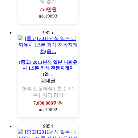
역
경기
750만원
no.19093
9855
[중고] 2011년식 일본 니찌유
사 1.5톤 좌식 전동지게차
(옵…
형식
전동좌식 |
톤수
1.5
톤 |
지역
경기
7,000,000만원
no.19092
9854