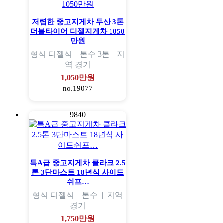
저렴한 중고지게차 두산 3톤
더블타이어 디젤지게차 1050
만원
형식
디젤식 |
톤수
3톤 |
지
역
경기
1,050만원
no.19077
9840
특A급 중고지게차 클라크 2.5
톤 3단마스트 18년식 사이드
쉬프…
형식
디젤식 |
톤수
|
지역
경기
1,750만원