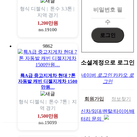
인
형식
디젤식 |
톤수
3.3톤 |
비밀번호
필
지역
경기
수
1,200만원
no.19100
9862
소셜계정으로 로그인
네이버
로그인
카카오
로
특A급 중고지게차 현대 7톤
자동발 캐빈 디젤지게차 1500
그인
만원…
회원가입
정보찾기
형식
디젤식 |
톤수
7톤 |
지
역
경기
신차/임대/렌탈/타이어/배
1,500만원
터리 문의
no.19099