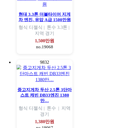
현대 3.3톤 더블타이어 지게
차 엔진, 유압 A급 1500만원
형식
디젤식 |
톤수
3.3톤 |
지역
경기
1,500만원
no.19068
9832
중고지게차 두산 2.5톤 3단마
스트 캐빈 DB33엔진 1380
만…
형식
디젤식 |
톤수
|
지역
경기
1,380만원
no.19067