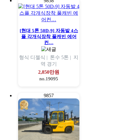
9858
[현대 5톤 50D-9] 자동발 4스
플 각개식장착 풀캐빈 에어
컨…
형식
디젤식 |
톤수
5톤 |
지
역
경기
2,850만원
no.19095
9857