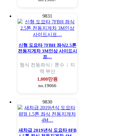
9831
신형 도요타 7FBH 좌식2.5톤
전동지게차 3M인상 사이드시
프…
형식
전동좌식 |
톤수
|
지
역
부산
1,000만원
no.19066
9830
새차급 2019년식 도요타 8FB