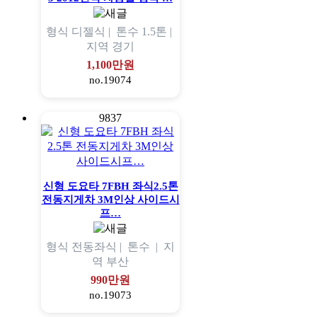
형식
디젤식 |
톤수
1.5톤 |
지역
경기
1,100만원
no.19074
9837
신형 도요타 7FBH 좌식2.5톤
전동지게차 3M인상 사이드시
프…
형식
전동좌식 |
톤수
|
지
역
부산
990만원
no.19073