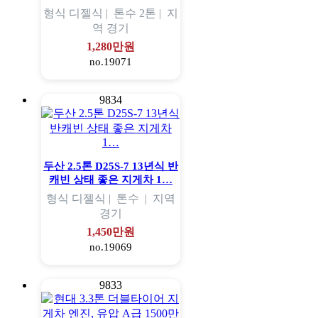
형식
디젤식 |
톤수
2톤 |
지
역
경기
1,280만원
no.19071
9834
두산 2.5톤 D25S-7 13년식 반
캐빈 상태 좋은 지게차 1…
형식
디젤식 |
톤수
|
지역
경기
1,450만원
no.19069
9833