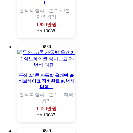
1…
형식
디젤식 |
톤수
3.3톤 |
지역
경기
1,950만원
no.19088
9850
두산 2.5톤 자동발 올캐빈 습
식브레이크 정비완료 06년식
디젤…
형식
디젤식 |
톤수
|
지역
경기
1,150만원
no.19087
9849