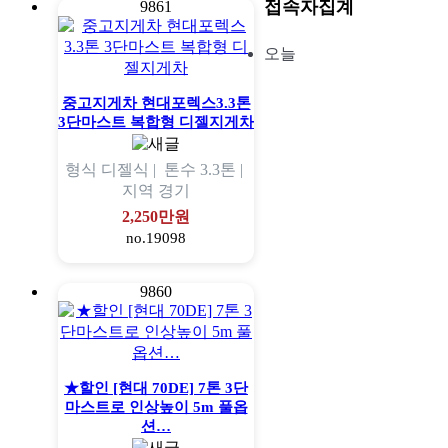
접속자집계
9861
오늘
중고지게차 현대포렉스3.3톤
3단마스트 복합형 디젤지게차
형식
디젤식 |
톤수
3.3톤 |
지역
경기
2,250만원
no.19098
9860
★할인 [현대 70DE] 7톤 3단
마스트로 인상높이 5m 풀옵
션…