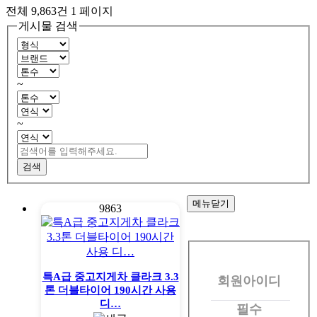
전체 9,863건
1 페이지
게시물 검색
~
~
검색
메뉴닫기
9863
회
원
특A급 중고지게차 클라크 3.3
회원아이디
로
톤 더블타이어 190시간 사용
그
디…
필수