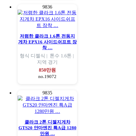
9836
저렴한 클라크 1.6톤 전동지
게차 EPX16 사이드쉬프트 장
착 …
형식
디젤식 |
톤수
1.6톤 |
지역
경기
850만원
no.19072
9835
클라크 2톤 디젤지게차
GTS20 얀마엔진 특A급 1280
만원 …