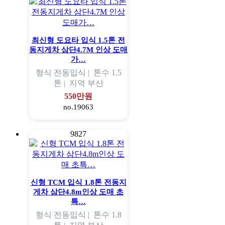
최신형 도요타 입식 1.5톤 전
동지게차 삼단4.7M 인상 도매
가…
형식
전동입식 |
톤수
1.5
톤 |
지역
부산
550만원
no.19063
9827
신형 TCM 입식 1.8톤 전동지
게차 삼단4.8m인상 도매 초
특…
형식
전동입식 |
톤수
1.8