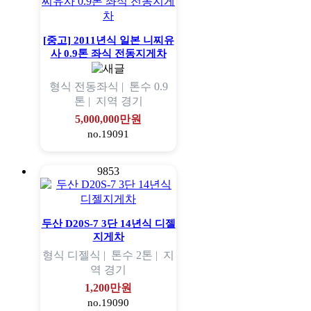
[중고] 2011년식 일본 니찌유
사 0.9톤 좌식 전동지게차
형식
전동좌식 |
톤수
0.9
톤 |
지역
경기
5,000,000만원
no.19091
9853
두산 D20S-7 3단 14년식 디젤
지게차
형식
디젤식 |
톤수
2톤 |
지
역
경기
1,200만원
no.19090