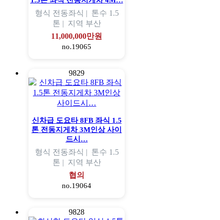
1.5톤 좌식 전동지게차 4M…
형식
전동좌식 |
톤수
1.5
톤 |
지역
부산
11,000,000만원
no.19065
9829
신차급 도요타 8FB 좌식 1.5
톤 전동지게차 3M인상 사이
드시…
형식
전동좌식 |
톤수
1.5
톤 |
지역
부산
협의
no.19064
9828