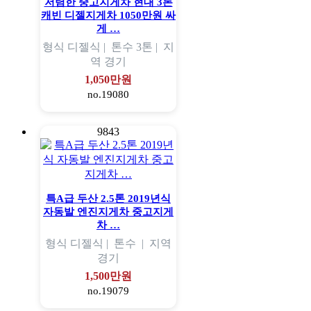
저렴한 중고지게차 현대 3톤
캐빈 디젤지게차 1050만원 싸
게 …
형식
디젤식 |
톤수
3톤 |
지
역
경기
1,050만원
no.19080
9843
특A급 두산 2.5톤 2019년식
자동발 엔진지게차 중고지게
차 …
형식
디젤식 |
톤수
|
지역
경기
1,500만원
no.19079