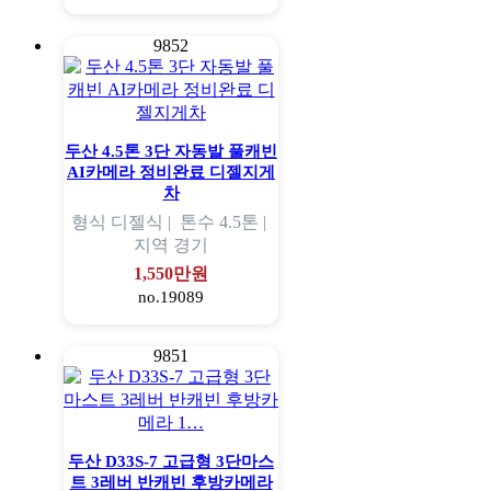
9852
두산 4.5톤 3단 자동발 풀캐빈
AI카메라 정비완료 디젤지게
차
형식
디젤식 |
톤수
4.5톤 |
지역
경기
1,550만원
no.19089
9851
두산 D33S-7 고급형 3단마스
트 3레버 반캐빈 후방카메라