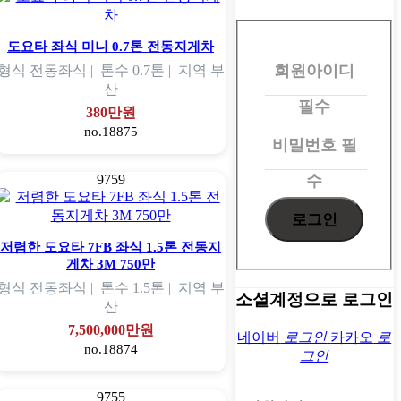
회
원
도요타 좌식 미니 0.7톤 전동지게차
회원아이디
로
형식
전동좌식 |
톤수
0.7톤 |
지역
부
산
그
필수
380만원
인
no.18875
비밀번호
필
수
9759
저렴한 도요타 7FB 좌식 1.5톤 전동지
게차 3M 750만
형식
전동좌식 |
톤수
1.5톤 |
지역
부
소셜계정으로 로그인
산
7,500,000만원
네이버
로그인
카카오
로
no.18874
그인
9755