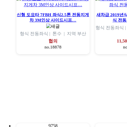
신형 도요타 7FBH 좌식2.5톤 전동지게
새차급 2019년식
차 3M인상 사이드시프…
식 전동
형식
전동좌식 
형식
전동좌식 |
톤수
|
지역
부산
협의
11,5
no.18878
n
9758