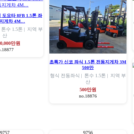
 도요타 8FB 1.5톤 좌
지게차 4M…
|
톤수
1.5톤 |
지역
부
산
00,000만원
o.18877
초특가 신코 좌식 1.5톤 전동지게차 3M
500만
형식
전동좌식 |
톤수
1.5톤 |
지역
부
산
500만원
no.18876
9757
9756