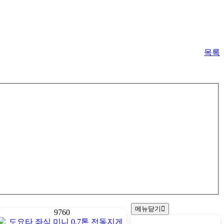
목록
메뉴닫기
9760