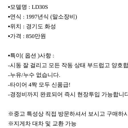
▪︎모델명 : LD30S
▪︎연식 : 1997년식 (말소장비)
▪︎위치 : 경기도 화성
▪︎가격 : 850만원
▪︎특이( 옵션 )사항 :
-시동 잘 걸리고 모든 작동 상태 부드럽고 양호
-누유/누수 없습니다.
-타이어 4짝 모두 신품급!
-경정비까지 완료되어 즉시 현장투입 가능합니다
※중고 특성상 직접 방문하셔서 보시고 구매하
※지게차 대차 및 교환 가능