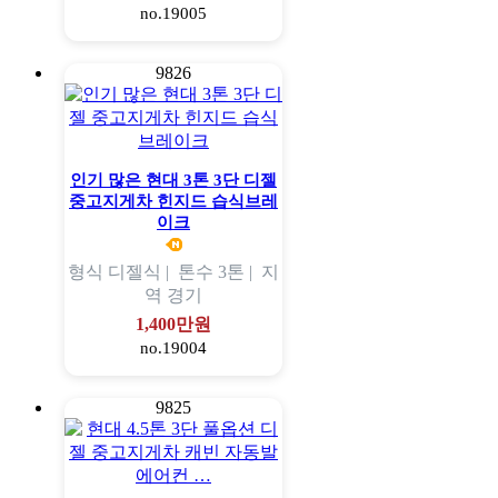
no.19005
9826
인기 많은 현대 3톤 3단 디젤
중고지게차 힌지드 습식브레
이크
형식
디젤식 |
톤수
3톤 |
지
역
경기
1,400만원
no.19004
9825