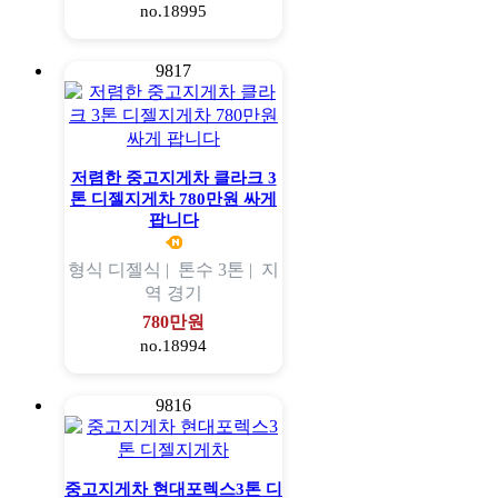
no.18995
9817
저렴한 중고지게차 클라크 3
톤 디젤지게차 780만원 싸게
팝니다
형식
디젤식 |
톤수
3톤 |
지
역
경기
780만원
no.18994
9816
중고지게차 현대포렉스3톤 디