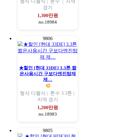
형식
디젤식 |
톤수
|
지역
경기
1,300만원
no.18984
9806
★할인 [현대 33DE] 3.3톤 짧
은사용시간 구보다엔진탑재
제…
형식
디젤식 |
톤수
3.3톤 |
지역
경기
1,200만원
no.18983
9805