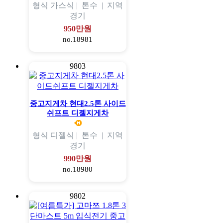
형식
가스식 |
톤수
|
지역
경기
950만원
no.18981
9803
중고지게차 현대2.5톤 사이드
쉬프트 디젤지게차
형식
디젤식 |
톤수
|
지역
경기
990만원
no.18980
9802