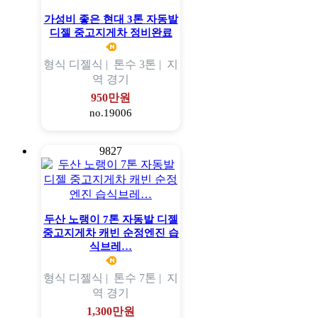
가성비 좋은 현대 3톤 자동발
디젤 중고지게차 정비완료
형식
디젤식 |
톤수
3톤 |
지
역
경기
950만원
no.19006
9827
두산 노랭이 7톤 자동발 디젤
중고지게차 캐빈 순정엔진 습
식브레…
형식
디젤식 |
톤수
7톤 |
지
역
경기
1,300만원