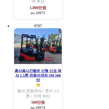
역
부산
1,000만원
no.18975
9797
총사용시간짧은 신형 신코 좌
식 1.5톤 전동지게차 3M 500
만
형식
전동좌식 |
톤수
1.5
톤 |
지역
부산
500만원
no.18974