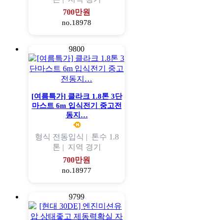
700만원
no.18978
9800
[여름특가] 클라크 1.8톤 3단
마스트 6m 입식전기 중고전
동지…
형식
전동입식 |
톤수
1.8
톤 |
지역
경기
700만원
no.18977
9799