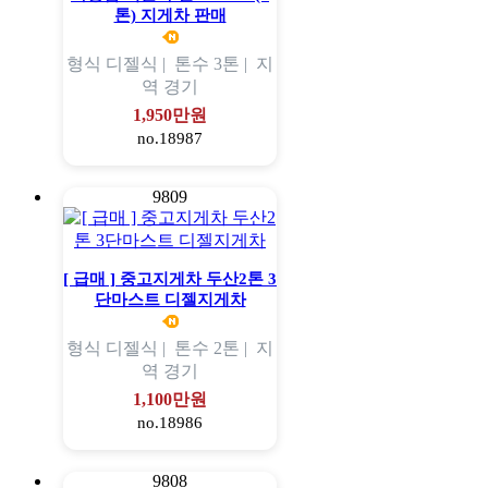
톤) 지게차 판매
형식
디젤식 |
톤수
3톤 |
지
역
경기
1,950만원
no.18987
9809
[ 급매 ] 중고지게차 두산2톤 3
단마스트 디젤지게차
형식
디젤식 |
톤수
2톤 |
지
역
경기
1,100만원
no.18986
9808