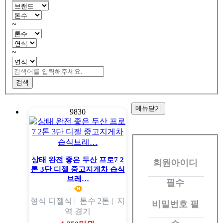
~
~
검색
메뉴닫기
9830
회
원
상태 완전 좋은 두산 프로7 2
회원아이디
로
톤 3단 디젤 중고지게차 습식
그
브레…
필수
인
형식
디젤식 |
톤수
2톤 |
지
비밀번호
필
역
경기