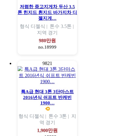
저렴한 중고지게차 두산 3.5
톤 힌지드 흰지드 바가지차 디
젤지게…
형식
디젤식 |
톤수
3.5톤 |
지역
경기
980만원
no.18999
9821
특A급 현대 3톤 3단마스트
2016년식 쉬프트 반캐빈
1900…
형식
디젤식 |
톤수
3톤 |
지
역
경기
1,900만원