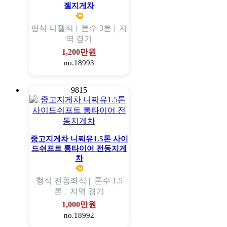
젤지게차
형식
디젤식 |
톤수
3톤 |
지
역
경기
1,200만원
no.18993
9815
중고지게차 니찌유1.5톤 사이
드쉬프트 통타이어 전동지게
차
형식
전동좌식 |
톤수
1.5
톤 |
지역
경기
1,000만원
no.18992