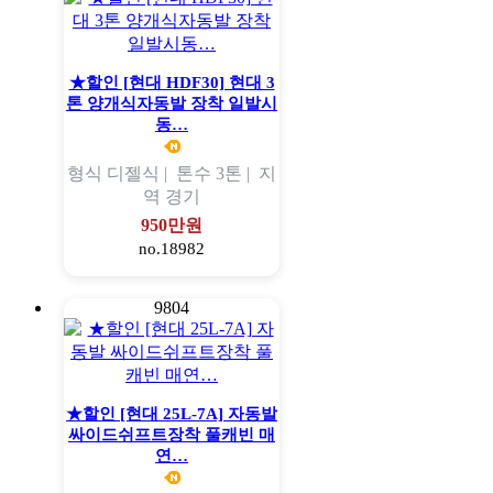
★할인 [현대 HDF30] 현대 3
톤 양개식자동발 장착 일발시
동…
형식
디젤식 |
톤수
3톤 |
지
역
경기
950만원
no.18982
9804
★할인 [현대 25L-7A] 자동발
싸이드쉬프트장착 풀캐빈 매
연…