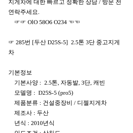
본문
지게차에 대한 빠르고 정확한 상담 / 방문 전
연락주세요.
☞☞ OlO 58O6 O234 ☜☜
☞ 285번 [두산 D25S-5] 2.5톤 3단 중고지게
차
기본정보
기본사양 : 2.5톤, 자동발, 3단, 캐빈
모델명 : D25S-5 (pro5)
제품분류 : 건설중장비 / 디젤지게차
제조사 : 두산
년식 : 2010년식
인도조건 : 상차도