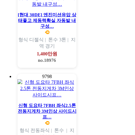
[현대 30DE] 엔진미션유압 상
태좋고 제동력확실 자동발 내
구성…
형식
디젤식 |
톤수
3톤 |
지
역
경기
1,400만원
no.18976
9798
신형 도요타 7FBH 좌식2.5톤
전동지게차 3M인상 사이드시
프…
형식
전동좌식 |
톤수
|
지