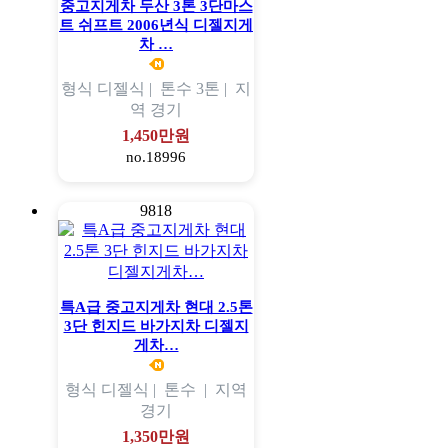
중고지게차 두산 3톤 3단마스
트 쉬프트 2006년식 디젤지게
차 …
형식
디젤식 |
톤수
3톤 |
지
역
경기
1,450만원
no.18996
9818
특A급 중고지게차 현대 2.5톤
3단 힌지드 바가지차 디젤지
게차…
형식
디젤식 |
톤수
|
지역
경기
1,350만원