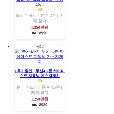
15…
형식
디젤식 |
톤수
2톤 |
지
역
경기
1,350만원
no.18990
9812
[ 특가할인 ] 두산4.5톤 하이마
스트 자동발 가스지게차
형식
가스식 |
톤수
4.5톤 |
지역
경기
1,250만원
no.18989