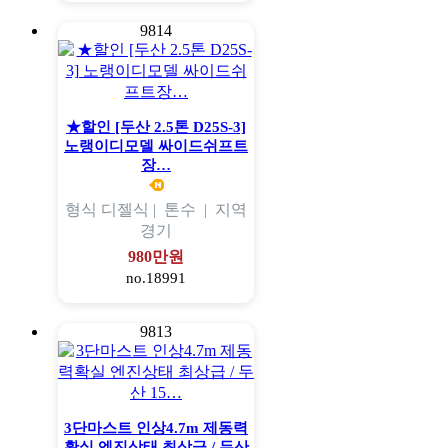
9814
★할인 [두산 2.5톤 D25S-3]
노랭이디모델 싸이드쉬프트
장…
형식
디젤식 |
톤수
|
지역
경기
980만원
no.18991
9813
3단마스트 인상4.7m 제동력
확실 엔진상태 최상급 / 두산