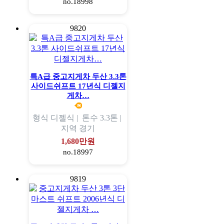
no.18998
9820
특A급 중고지게차 두산 3.3톤
사이드쉬프트 17년식 디젤지
게차…
형식
디젤식 |
톤수
3.3톤 |
지역
경기
1,680만원
no.18997
9819