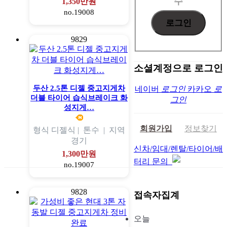
수
1,350만원
no.19008
9829
소셜계정으로 로그인
두산 2.5톤 디젤 중고지게차
네이버
로그인
카카오
로
더블 타이어 습식브레이크 화
그인
성지게…
회원가입
정보찾기
형식
디젤식 |
톤수
|
지역
경기
신차/임대/렌탈/타이어/배
1,300만원
터리 문의
no.19007
9828
접속자집계
오늘