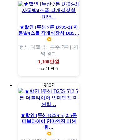
★할인 [두산 7톤 D70S-3] 자
동발4스플 각개식장착 DB5…
형식
디젤식 |
톤수
7톤 |
지
역
경기
1,300만원
no.18985
9807
★할인 [두산 D25S-5] 2.5톤
더블타이어 얀마엔진 미션
힘…