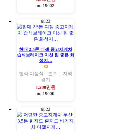
no.19002
9823
현대 2.5톤 디젤 중고지게차
습식브레이크 미션 힘 좋은 화
성지…
형식
디젤식 |
톤수
|
지역
경기
1,200만원
no.19000
9822