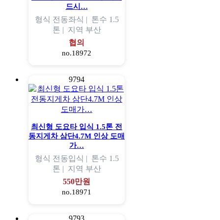
드시…
형식
전동좌식 |
톤수
1.5
톤 |
지역
부산
협의
no.18972
9794
최신형 도요타 입식 1.5톤 전
동지게차 삼단4.7M 인상 도매
가…
형식
전동입식 |
톤수
1.5
톤 |
지역
부산
550만원
no.18971
9793