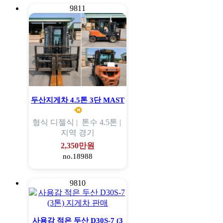
9811
두산지게차 4.5톤 3단 MAST
형식
디젤식 |
톤수
4.5톤 |
지역
경기
2,350만원
no.18988
9810
사용감 적은 두산 D30S-7 (3