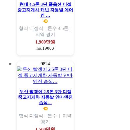
현대 4.5톤 3단 풀옵션 디젤
중고지게차 캐빈 자동발 에어
컨 …
형식
디젤식 |
톤수
4.5톤 |
지역
경기
1,900만원
no.19003
9824
두산 빨갱이 2.5톤 3단 디젤
중고지게차 자동발 얀마엔진
습식…
형식
디젤식 |
톤수
|
지역
경기
1,500만원