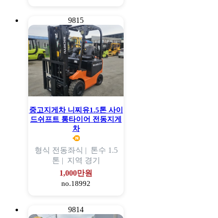
9815
중고지게차 니찌유1.5톤 사이
드쉬프트 통타이어 전동지게
차
형식
전동좌식 |
톤수
1.5
톤 |
지역
경기
1,000만원
no.18992
9814