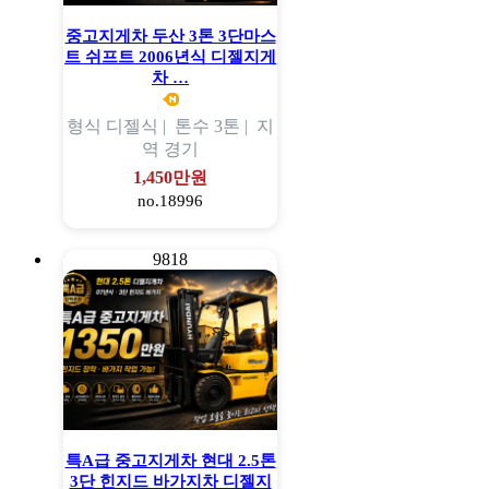
중고지게차 두산 3톤 3단마스
트 쉬프트 2006년식 디젤지게
차 …
형식
디젤식 |
톤수
3톤 |
지
역
경기
1,450만원
no.18996
9818
특A급 중고지게차 현대 2.5톤
3단 힌지드 바가지차 디젤지