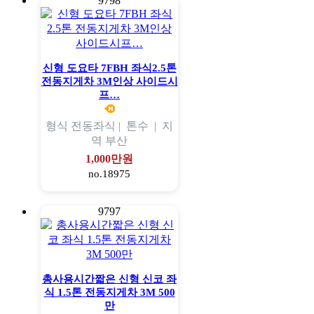
9798
신형 도요타 7FBH 좌식2.5톤
전동지게차 3M인상 사이드시
프…
형식
전동좌식 |
톤수
|
지
역
부산
1,000만원
no.18975
9797
총사용시간짧은 신형 신코 좌
식 1.5톤 전동지게차 3M 500
만