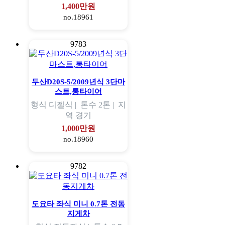
1,400만원
no.18961
9783
두산D20S-5/2009년식 3단마
스트,통타이어
형식
디젤식 |
톤수
2톤 |
지
역
경기
1,000만원
no.18960
9782
도요타 좌식 미니 0.7톤 전동
지게차