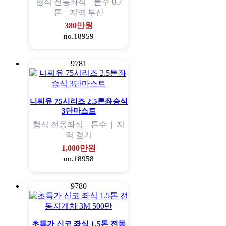
형식
전동좌식 |
톤수
0.7
톤 |
지역
부산
380만원
no.18959
9781
니찌유 75시리즈 2.5톤좌승식
3단마스트
형식
전동좌식 |
톤수
|
지
역
경기
1,080만원
no.18958
9780
초특가 신코 좌식 1.5톤 전동