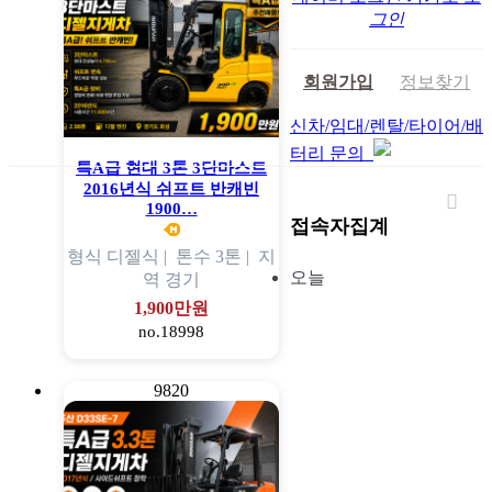
그인
회원가입
정보찾기
신차/임대/렌탈/타이어/배
터리 문의
특A급 현대 3톤 3단마스트
2016년식 쉬프트 반캐빈
1900…
접속자집계
형식
디젤식 |
톤수
3톤 |
지
오늘
역
경기
1,900만원
no.18998
9820