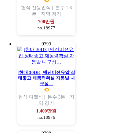
형식
전동입식 |
톤수
1.8
톤 |
지역
경기
700만원
no.18977
9799
[현대 30DE] 엔진미션유압 상
태좋고 제동력확실 자동발 내
구성…
형식
디젤식 |
톤수
3톤 |
지
역
경기
1,400만원
no.18976