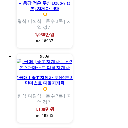
사용감 적은 두산 D30S-7 (3
톤) 지게차 판매
형식
디젤식 |
톤수
3톤 |
지
역
경기
1,950만원
no.18987
9809
[ 급매 ] 중고지게차 두산2톤 3
단마스트 디젤지게차
형식
디젤식 |
톤수
2톤 |
지
역
경기
1,100만원
no.18986