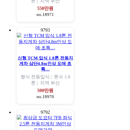
톤 |
지역
부산
550만원
no.18971
9793
신형 TCM 입식 1.8톤 전동지
게차 삼단4.8m인상 도매 초
특…
형식
전동입식 |
톤수
1.8
톤 |
지역
부산
500만원
no.18970
9792