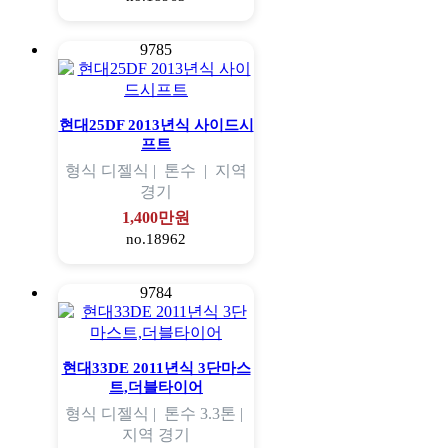
9785
현대25DF 2013년식 사이드시
프트
형식
디젤식 |
톤수
|
지역
경기
1,400만원
no.18962
9784
현대33DE 2011년식 3단마스
트,더블타이어
형식
디젤식 |
톤수
3.3톤 |
지역
경기