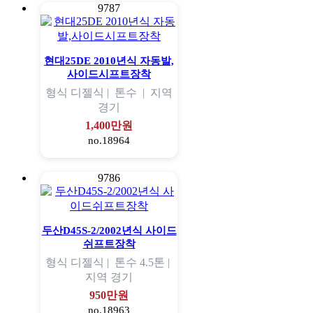
9787
현대25DE 2010년식 자동발,
사이드시프트장착
형식
디젤식 |
톤수
|
지역
경기
1,400만원
no.18964
9786
두산D45S-2/2002년식 사이드
쉬프트장착
형식
디젤식 |
톤수
4.5톤 |
지역
경기
950만원
no.18963