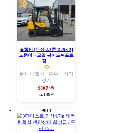
★할인 [두산 2.5톤 D25S-3]
노랭이디모델 싸이드쉬프트
장…
형식
디젤식 |
톤수
|
지역
경기
980만원
no.18991
9813