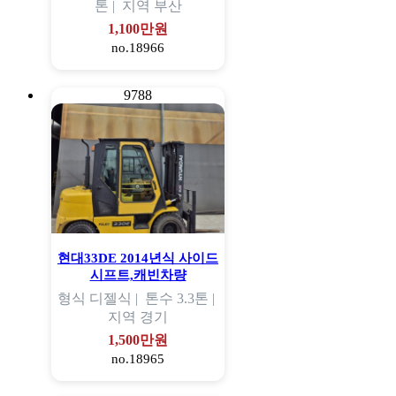
톤 |
지역
부산
1,100만원
no.18966
9788
현대33DE 2014년식 사이드
시프트,캐빈차량
형식
디젤식 |
톤수
3.3톤 |
지역
경기
1,500만원
no.18965