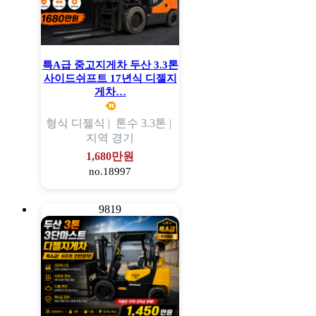
특A급 중고지게차 두산 3.3톤
사이드쉬프트 17년식 디젤지
게차…
형식
디젤식 |
톤수
3.3톤 |
지역
경기
1,680만원
no.18997
9819