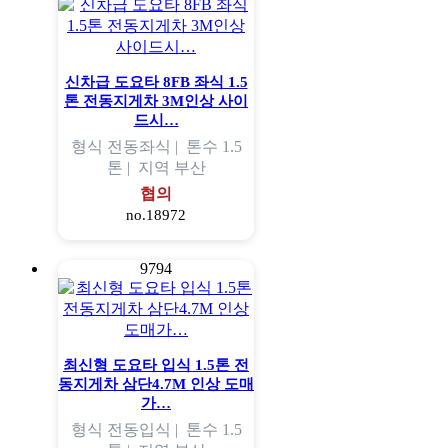
신차급 도요타 8FB 좌식 1.5
톤 전동지게차 3M인상 사이
드시…
형식
전동좌식 |
톤수
1.5
톤 |
지역
부산
협의
no.18972
9794
최신형 도요타 입식 1.5톤 전
동지게차 삼단4.7M 인상 도매
가…
형식
전동입식 |
톤수
1.5