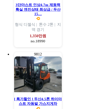
3단마스트 인상4.7m 제동력
확실 엔진상태 최상급 / 두산
15…
형식
디젤식 |
톤수
2톤 |
지
역
경기
1,350만원
no.18990
9812
[ 특가할인 ] 두산4.5톤 하이마
스트 자동발 가스지게차