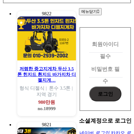
메뉴닫기
9822
회
원
회원아이디
로
그
필수
인
비밀번호
필
저렴한 중고지게차 두산 3.5
톤 힌지드 흰지드 바가지차 디
젤지게…
수
형식
디젤식 |
톤수
3.5톤 |
지역
경기
980만원
no.18999
소셜계정으로 로그인
9821
네이버
로그인
카카오
로