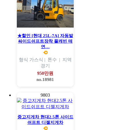
★할인 [현대 25L-7A] 자동발
싸이드쉬프트장착 풀캐빈 매
연…
형식
가스식 |
톤수
|
지역
경기
950만원
no.18981
9803
중고지게차 현대2.5톤 사이드
쉬프트 디젤지게차