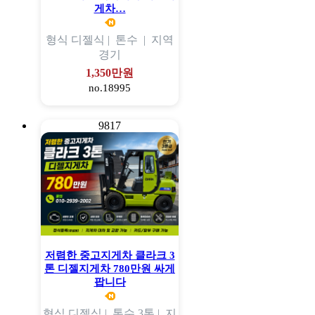
게차…
형식
디젤식 |
톤수
|
지역
경기
1,350만원
no.18995
9817
저렴한 중고지게차 클라크 3
톤 디젤지게차 780만원 싸게
팝니다
형식
디젤식 |
톤수
3톤 |
지