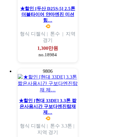
★할인 [두산 D25S-5] 2.5톤
더블타이어 얀마엔진 미션
힘…
형식
디젤식 |
톤수
|
지역
경기
1,300만원
no.18984
9806
★할인 [현대 33DE] 3.3톤 짧
은사용시간 구보다엔진탑재
제…
형식
디젤식 |
톤수
3.3톤 |
지역
경기