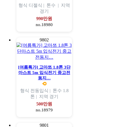
형식
디젤식 |
톤수
|
지역
경기
990만원
no.18980
9802
[여름특가] 고마쯔 1.8톤 3단
마스트 5m 입식전기 중고전
동지…
형식
전동입식 |
톤수
1.8
톤 |
지역
경기
500만원
no.18979
9801