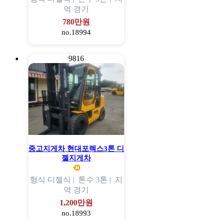
역
경기
780만원
no.18994
9816
중고지게차 현대포렉스3톤 디
젤지게차
형식
디젤식 |
톤수
3톤 |
지
역
경기
1,200만원
no.18993