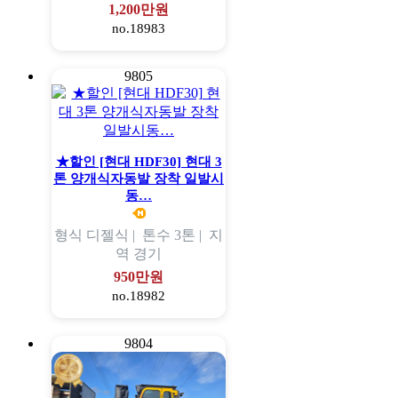
1,200만원
no.18983
9805
★할인 [현대 HDF30] 현대 3
톤 양개식자동발 장착 일발시
동…
형식
디젤식 |
톤수
3톤 |
지
역
경기
950만원
no.18982
9804