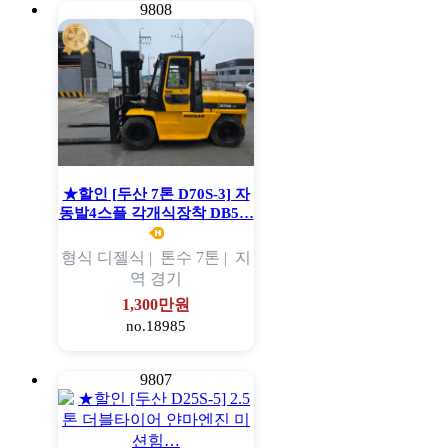
9808
★할인 [두산 7톤 D70S-3] 자
동발4스플 각개식장착 DB5…
형식
디젤식 |
톤수
7톤 |
지
역
경기
1,300만원
no.18985
9807