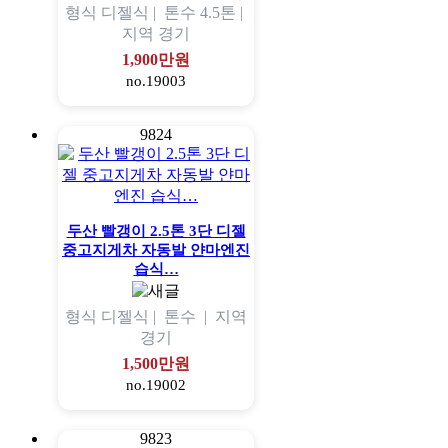
형식
디젤식 |
톤수
4.5톤 |
지역
경기
1,900만원
no.19003
9824
두산 빨갱이 2.5톤 3단 디젤
중고지게차 자동발 얀마엔진
습식…
형식
디젤식 |
톤수
|
지역
경기
1,500만원
no.19002
9823