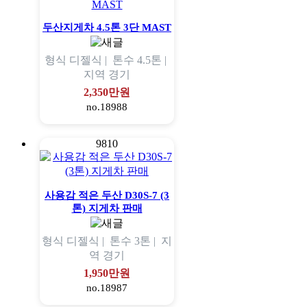
두산지게차 4.5톤 3단 MAST
형식
디젤식 |
톤수
4.5톤 |
지역
경기
2,350만원
no.18988
9810
사용감 적은 두산 D30S-7 (3
톤) 지게차 판매
형식
디젤식 |
톤수
3톤 |
지
역
경기
1,950만원
no.18987