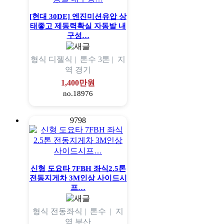
[현대 30DE] 엔진미션유압 상
태좋고 제동력확실 자동발 내
구성…
형식
디젤식 |
톤수
3톤 |
지
역
경기
1,400만원
no.18976
9798
신형 도요타 7FBH 좌식2.5톤
전동지게차 3M인상 사이드시
프…
형식
전동좌식 |
톤수
|
지
역
부산