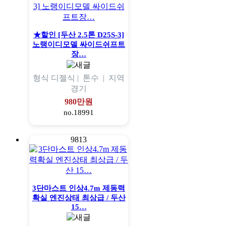
★할인 [두산 2.5톤 D25S-3]
노랭이디모델 싸이드쉬프트
장…
형식
디젤식 |
톤수
|
지역
경기
980만원
no.18991
9813
3단마스트 인상4.7m 제동력
확실 엔진상태 최상급 / 두산
15…