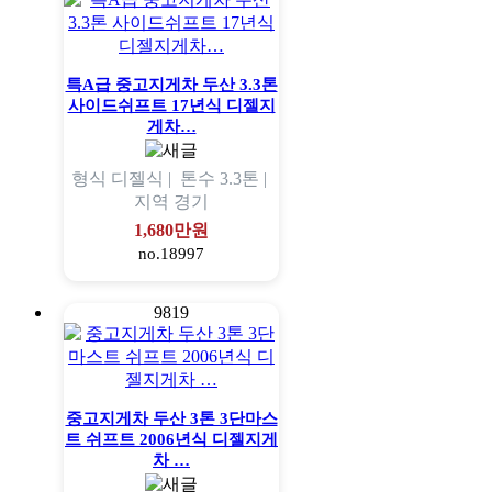
특A급 중고지게차 두산 3.3톤
사이드쉬프트 17년식 디젤지
게차…
형식
디젤식 |
톤수
3.3톤 |
지역
경기
1,680만원
no.18997
9819
중고지게차 두산 3톤 3단마스
트 쉬프트 2006년식 디젤지게
차 …