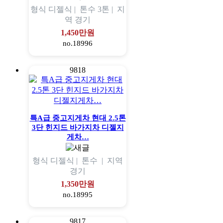
형식
디젤식 |
톤수
3톤 |
지
역
경기
1,450만원
no.18996
9818
특A급 중고지게차 현대 2.5톤
3단 힌지드 바가지차 디젤지
게차…
형식
디젤식 |
톤수
|
지역
경기
1,350만원
no.18995
9817