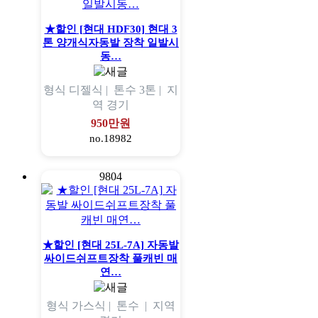
★할인 [현대 HDF30] 현대 3
톤 양개식자동발 장착 일발시
동…
형식
디젤식 |
톤수
3톤 |
지
역
경기
950만원
no.18982
9804
★할인 [현대 25L-7A] 자동발
싸이드쉬프트장착 풀캐빈 매
연…
형식
가스식 |
톤수
|
지역