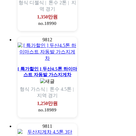
형식
디젤식 |
톤수
2톤 |
지
역
경기
1,350만원
no.18990
9812
[ 특가할인 ] 두산4.5톤 하이마
스트 자동발 가스지게차
형식
가스식 |
톤수
4.5톤 |
지역
경기
1,250만원
no.18989
9811