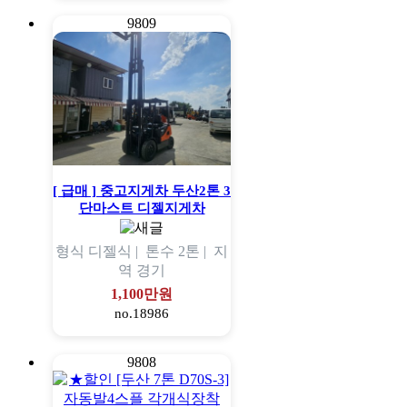
9809
[ 급매 ] 중고지게차 두산2톤 3
단마스트 디젤지게차
형식
디젤식 |
톤수
2톤 |
지
역
경기
1,100만원
no.18986
9808