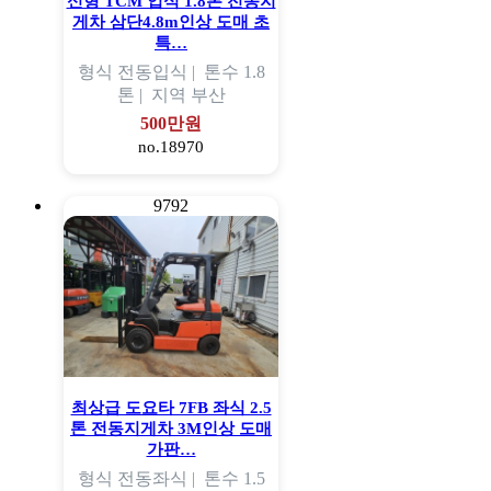
신형 TCM 입식 1.8톤 전동지
게차 삼단4.8m인상 도매 초
특…
형식
전동입식 |
톤수
1.8
톤 |
지역
부산
500만원
no.18970
9792
최상급 도요타 7FB 좌식 2.5
톤 전동지게차 3M인상 도매
가판…
형식
전동좌식 |
톤수
1.5