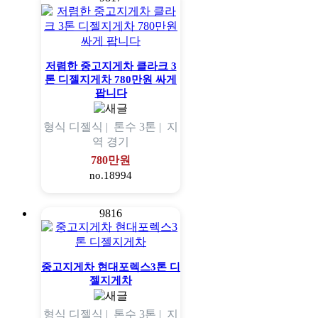
저렴한 중고지게차 클라크 3
톤 디젤지게차 780만원 싸게
팝니다
형식
디젤식 |
톤수
3톤 |
지
역
경기
780만원
no.18994
9816
중고지게차 현대포렉스3톤 디
젤지게차
형식
디젤식 |
톤수
3톤 |
지