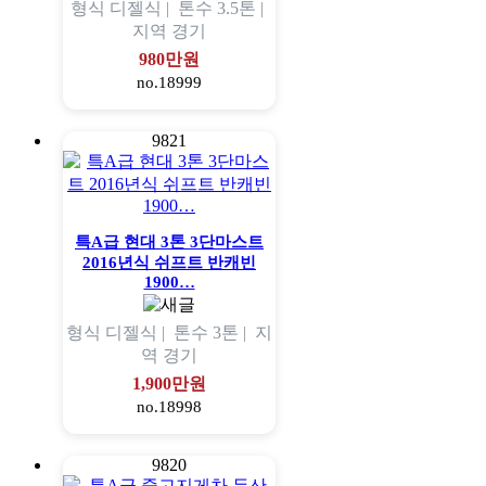
형식
디젤식 |
톤수
3.5톤 |
지역
경기
980만원
no.18999
9821
특A급 현대 3톤 3단마스트
2016년식 쉬프트 반캐빈
1900…
형식
디젤식 |
톤수
3톤 |
지
역
경기
1,900만원
no.18998
9820