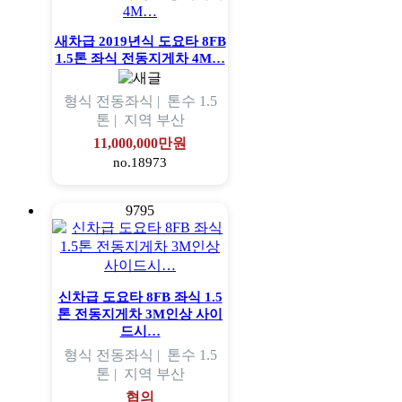
새차급 2019년식 도요타 8FB
1.5톤 좌식 전동지게차 4M…
형식
전동좌식 |
톤수
1.5
톤 |
지역
부산
11,000,000만원
no.18973
9795
신차급 도요타 8FB 좌식 1.5
톤 전동지게차 3M인상 사이
드시…
형식
전동좌식 |
톤수
1.5
톤 |
지역
부산
협의