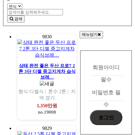
~
검색
메뉴닫기
9830
회
원
상태 완전 좋은 두산 프로7 2
회원아이디
로
톤 3단 디젤 중고지게차 습식
그
브레…
필수
인
형식
디젤식 |
톤수
2톤 |
지
비밀번호
필
역
경기
수
1,350만원
no.19008
9829