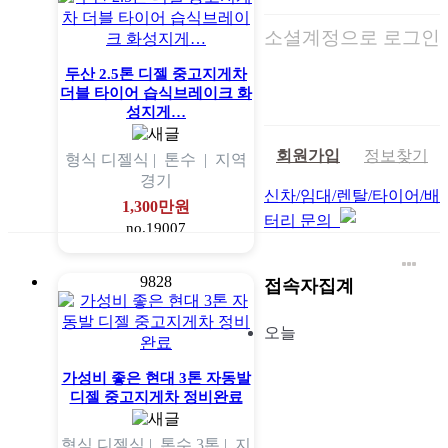
소셜계정으로 로그인
두산 2.5톤 디젤 중고지게차
더블 타이어 습식브레이크 화
성지게…
회원가입
정보찾기
형식
디젤식 |
톤수
|
지역
경기
신차/임대/렌탈/타이어/배
1,300만원
터리 문의
no.19007
9828
접속자집계
오늘
가성비 좋은 현대 3톤 자동발
디젤 중고지게차 정비완료
형식
디젤식 |
톤수
3톤 |
지