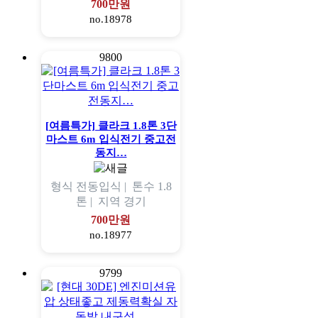
700만원
no.18978
9800
[여름특가] 클라크 1.8톤 3단
마스트 6m 입식전기 중고전
동지…
형식
전동입식 |
톤수
1.8
톤 |
지역
경기
700만원
no.18977
9799