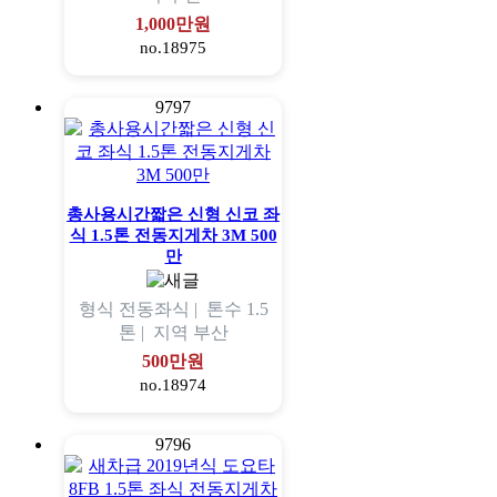
1,000만원
no.18975
9797
총사용시간짧은 신형 신코 좌
식 1.5톤 전동지게차 3M 500
만
형식
전동좌식 |
톤수
1.5
톤 |
지역
부산
500만원
no.18974
9796