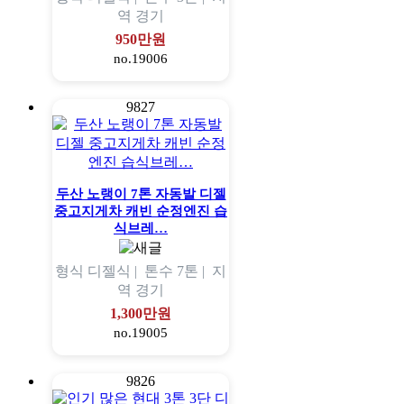
역
경기
950만원
no.19006
9827
두산 노랭이 7톤 자동발 디젤
중고지게차 캐빈 순정엔진 습
식브레…
형식
디젤식 |
톤수
7톤 |
지
역
경기
1,300만원
no.19005
9826