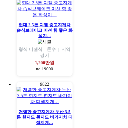
현대 2.5톤 디젤 중고지게차
습식브레이크 미션 힘 좋은 화
성지…
형식
디젤식 |
톤수
|
지역
경기
1,200만원
no.19000
9822
저렴한 중고지게차 두산 3.5
톤 힌지드 흰지드 바가지차 디
젤지게…