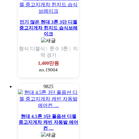
인기 많은 현대 3톤 3단 디젤
중고지게차 힌지드 습식브레
이크
형식
디젤식 |
톤수
3톤 |
지
역
경기
1,400만원
no.19004
9825
현대 4.5톤 3단 풀옵션 디젤
중고지게차 캐빈 자동발 에어
컨 …