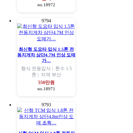
no.18972
9794
최신형 도요타 입식 1.5톤 전
동지게차 삼단4.7M 인상 도매
가…
형식
전동입식 |
톤수
1.5
톤 |
지역
부산
550만원
no.18971
9793