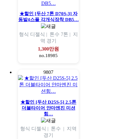
★할인 [두산 7톤 D70S-3] 자
동발4스플 각개식장착 DB5…
형식
디젤식 |
톤수
7톤 |
지
역
경기
1,300만원
no.18985
9807
★할인 [두산 D25S-5] 2.5톤
더블타이어 얀마엔진 미션
힘…
형식
디젤식 |
톤수
|
지역
경기