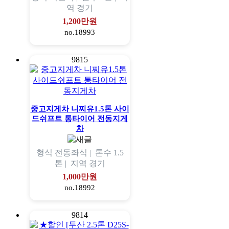
역
경기
1,200만원
no.18993
9815
중고지게차 니찌유1.5톤 사이
드쉬프트 통타이어 전동지게
차
형식
전동좌식 |
톤수
1.5
톤 |
지역
경기
1,000만원
no.18992
9814