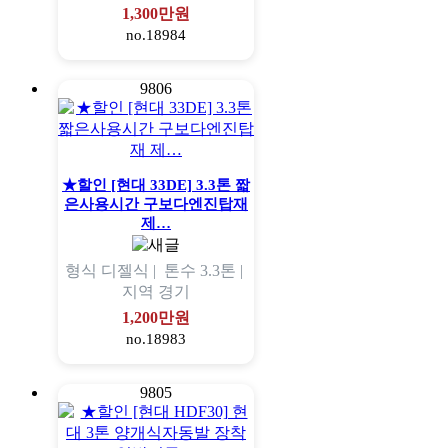
1,300만원
no.18984
9806
★할인 [현대 33DE] 3.3톤 짧
은사용시간 구보다엔진탑재
제…
형식
디젤식 |
톤수
3.3톤 |
지역
경기
1,200만원
no.18983
9805