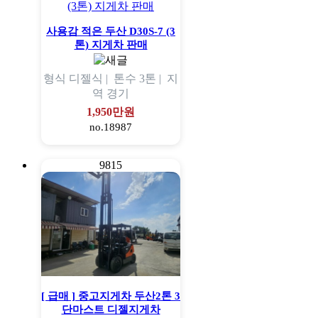
사용감 적은 두산 D30S-7 (3
톤) 지게차 판매
형식
디젤식 |
톤수
3톤 |
지
역
경기
1,950만원
no.18987
9815
[ 급매 ] 중고지게차 두산2톤 3
단마스트 디젤지게차