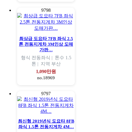
9798
최상급 도요타 7FB 좌식 2.5
톤 전동지게차 3M인상 도매
가판…
형식
전동좌식 |
톤수
1.5
톤 |
지역
부산
1,090만원
no.18969
9797
최신형 2019년식 도요타 8FB
좌식 1.5톤 전동지게차 4M…