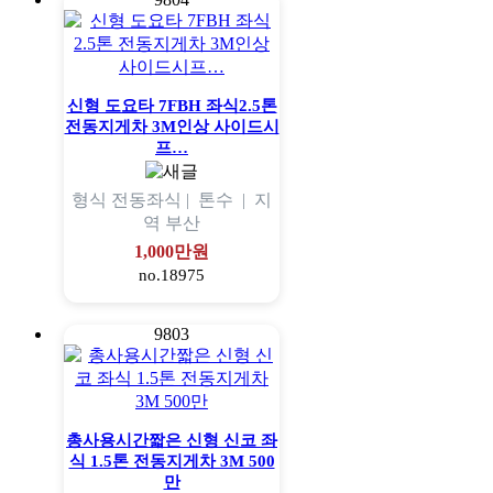
신형 도요타 7FBH 좌식2.5톤
전동지게차 3M인상 사이드시
프…
형식
전동좌식 |
톤수
|
지
역
부산
1,000만원
no.18975
9803
총사용시간짧은 신형 신코 좌
식 1.5톤 전동지게차 3M 500
만