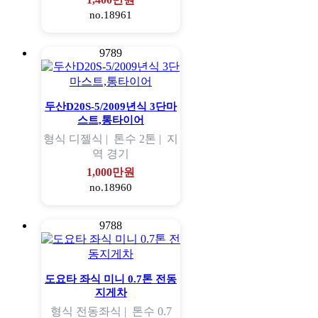
no.18961
9789
두산D20S-5/2009년식 3단마
스트,통타이어
형식
디젤식 |
톤수
2톤 |
지
역
경기
1,000만원
no.18960
9788
도요타 좌식 미니 0.7톤 전동
지게차
형식
전동좌식 |
톤수
0.7