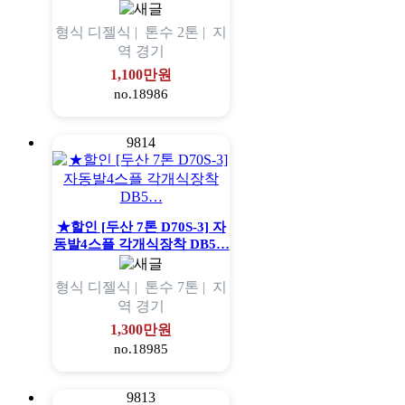
형식
디젤식 |
톤수
2톤 |
지
역
경기
1,100만원
no.18986
9814
★할인 [두산 7톤 D70S-3] 자
동발4스플 각개식장착 DB5…
형식
디젤식 |
톤수
7톤 |
지
역
경기
1,300만원
no.18985
9813