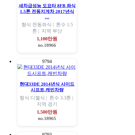
새차급성능 도요타 8FB 좌식
1.5톤 전동지게차 2017년식
…
형식
전동좌식 |
톤수
1.5
톤 |
지역
부산
1,100만원
no.18966
9794
현대33DE 2014년식 사이드
시프트,캐빈차량
형식
디젤식 |
톤수
3.3톤 |
지역
경기
1,500만원
no.18965
9793