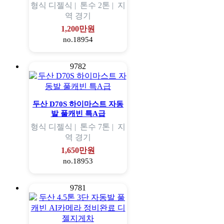
형식
디젤식 |
톤수
2톤 |
지
역
경기
1,200만원
no.18954
9782
두산 D70S 하이마스트 자동
발 풀캐빈 특A급
형식
디젤식 |
톤수
7톤 |
지
역
경기
1,650만원
no.18953
9781