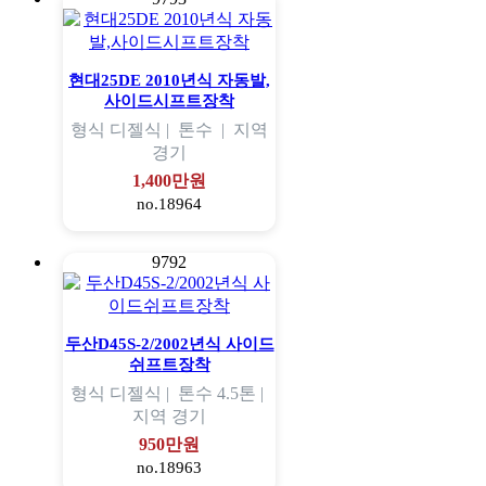
현대25DE 2010년식 자동발,
사이드시프트장착
형식
디젤식 |
톤수
|
지역
경기
1,400만원
no.18964
9792
두산D45S-2/2002년식 사이드
쉬프트장착
형식
디젤식 |
톤수
4.5톤 |
지역
경기
950만원
no.18963