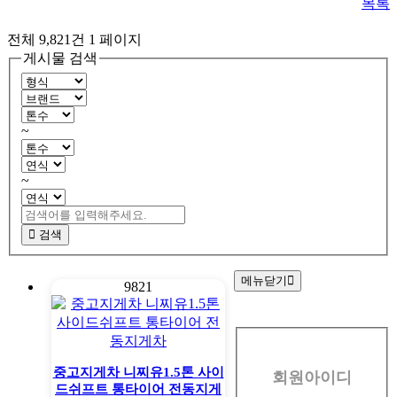
목록
전체 9,821건
1 페이지
게시물 검색
~
~
검색
메뉴닫기
9821
회
원
중고지게차 니찌유1.5톤 사이
회원아이디
로
드쉬프트 통타이어 전동지게