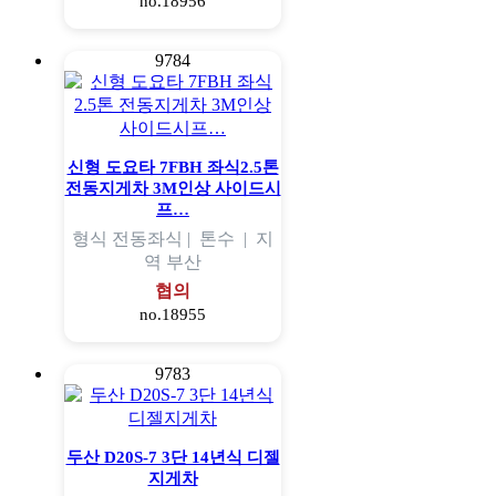
no.18956
9784
신형 도요타 7FBH 좌식2.5톤
전동지게차 3M인상 사이드시
프…
형식
전동좌식 |
톤수
|
지
역
부산
협의
no.18955
9783
두산 D20S-7 3단 14년식 디젤
지게차