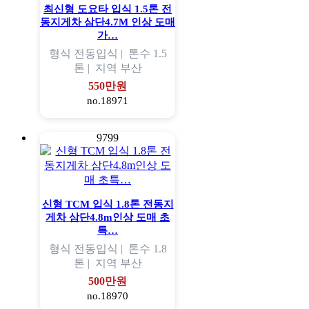
최신형 도요타 입식 1.5톤 전
동지게차 삼단4.7M 인상 도매
가…
형식
전동입식 |
톤수
1.5
톤 |
지역
부산
550만원
no.18971
9799
신형 TCM 입식 1.8톤 전동지
게차 삼단4.8m인상 도매 초
특…
형식
전동입식 |
톤수
1.8
톤 |
지역
부산
500만원
no.18970