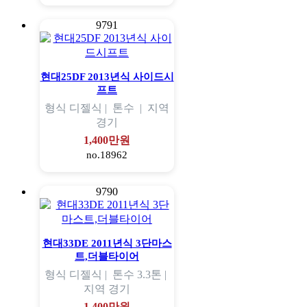
9791
현대25DF 2013년식 사이드시
프트
형식
디젤식 |
톤수
|
지역
경기
1,400만원
no.18962
9790
현대33DE 2011년식 3단마스
트,더블타이어
형식
디젤식 |
톤수
3.3톤 |
지역
경기
1,400만원