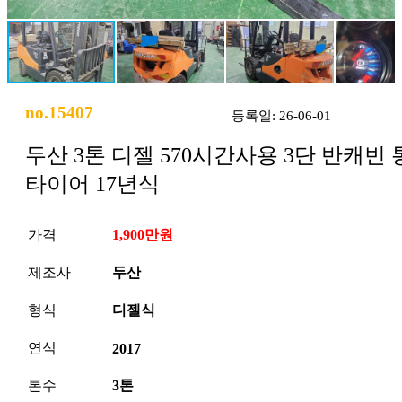
no.15407
등록일: 26-06-01
두산 3톤 디젤 570시간사용 3단 반캐빈 
타이어 17년식
가격
1,900만원
제조사
두산
형식
디젤식
연식
2017
톤수
3톤