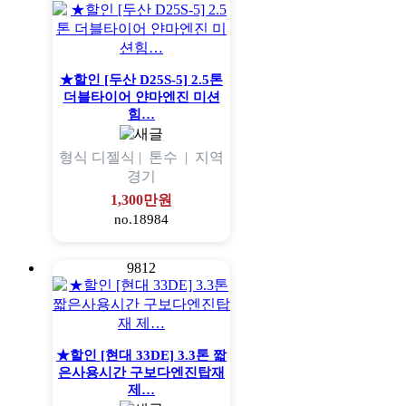
★할인 [두산 D25S-5] 2.5톤
더블타이어 얀마엔진 미션
힘…
형식
디젤식 |
톤수
|
지역
경기
1,300만원
no.18984
9812
★할인 [현대 33DE] 3.3톤 짧
은사용시간 구보다엔진탑재
제…