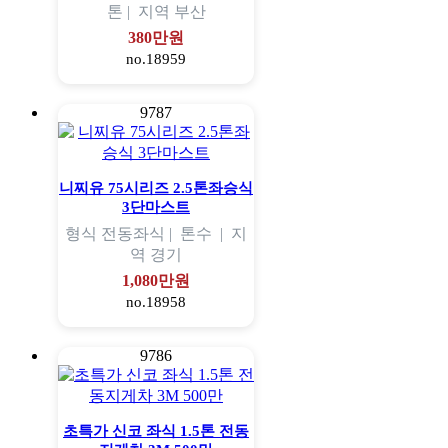
톤 |
지역
부산
380만원
no.18959
9787
니찌유 75시리즈 2.5톤좌승식
3단마스트
형식
전동좌식 |
톤수
|
지
역
경기
1,080만원
no.18958
9786
초특가 신코 좌식 1.5톤 전동