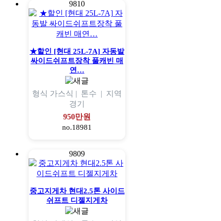
9810
★할인 [현대 25L-7A] 자동발
싸이드쉬프트장착 풀캐빈 매
연…
형식
가스식 |
톤수
|
지역
경기
950만원
no.18981
9809
중고지게차 현대2.5톤 사이드
쉬프트 디젤지게차