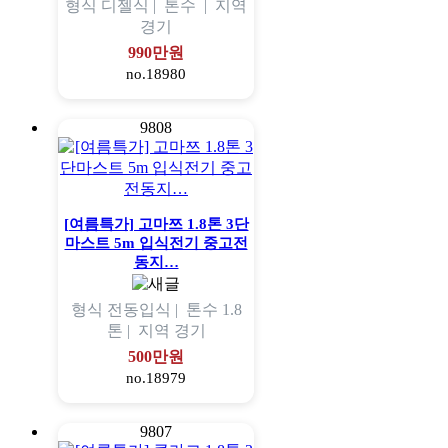
형식
디젤식 |
톤수
|
지역
경기
990만원
no.18980
9808
[여름특가] 고마쯔 1.8톤 3단
마스트 5m 입식전기 중고전
동지…
형식
전동입식 |
톤수
1.8
톤 |
지역
경기
500만원
no.18979
9807