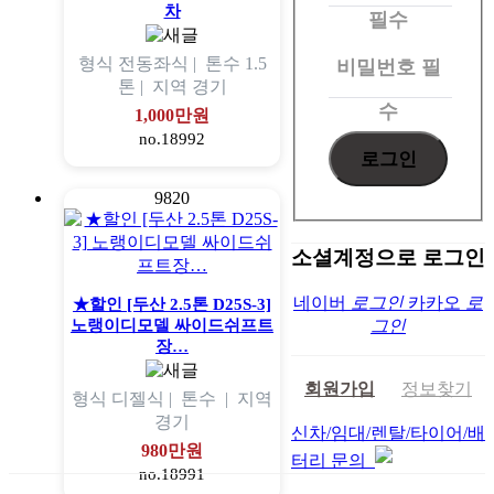
그
차
필수
인
형식
전동좌식 |
톤수
1.5
비밀번호
필
톤 |
지역
경기
수
1,000만원
no.18992
9820
소셜계정으로 로그인
네이버
로그인
카카오
로
★할인 [두산 2.5톤 D25S-3]
노랭이디모델 싸이드쉬프트
그인
장…
회원가입
정보찾기
형식
디젤식 |
톤수
|
지역
경기
신차/임대/렌탈/타이어/배
980만원
터리 문의
no.18991