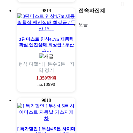
접속자집계
9819
오늘
3단마스트 인상4.7m 제동력
확실 엔진상태 최상급 / 두산
15…
형식
디젤식 |
톤수
2톤 |
지
역
경기
1,350만원
no.18990
9818
[ 특가할인 ] 두산4.5톤 하이마