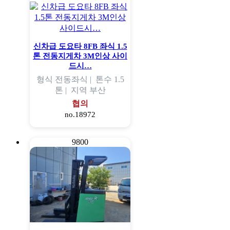
신차급 도요타 8FB 좌식 1.5
톤 전동지게차 3M인상 사이
드시…
형식
전동좌식 |
톤수
1.5
톤 |
지역
부산
협의
no.18972
9800