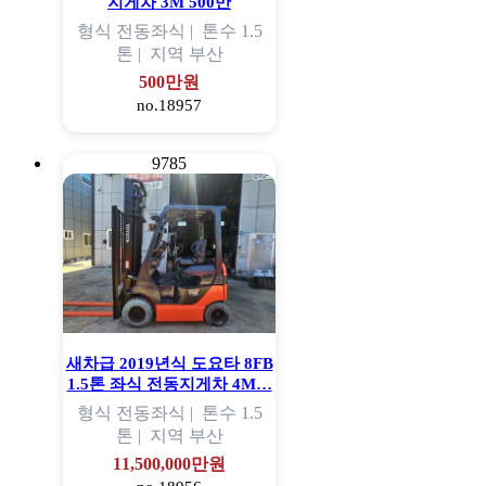
지게차 3M 500만
형식
전동좌식 |
톤수
1.5
톤 |
지역
부산
500만원
no.18957
9785
새차급 2019년식 도요타 8FB
1.5톤 좌식 전동지게차 4M…
형식
전동좌식 |
톤수
1.5
톤 |
지역
부산
11,500,000만원