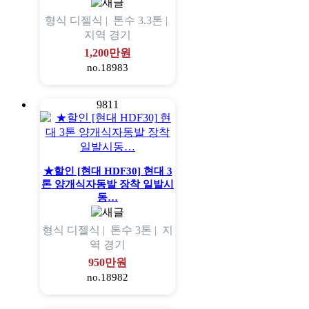
형식
디젤식 |
톤수
3.3톤 |
지역
경기
1,200만원
no.18983
9811
★할인 [현대 HDF30] 현대 3
톤 양개식자동발 장착 일발시
동…
형식
디젤식 |
톤수
3톤 |
지
역
경기
950만원
no.18982