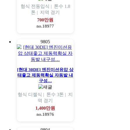
형식
전동입식 |
톤수
1.8
톤 |
지역
경기
700만원
no.18977
9805
[현대 30DE] 엔진미션유압 상
태좋고 제동력확실 자동발 내
구성…
형식
디젤식 |
톤수
3톤 |
지
역
경기
1,400만원
no.18976
9804