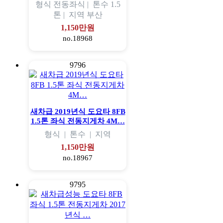
형식
전동좌식 |
톤수
1.5
톤 |
지역
부산
1,150만원
no.18968
9796
새차급 2019년식 도요타 8FB
1.5톤 좌식 전동지게차 4M…
형식
|
톤수
|
지역
1,150만원
no.18967
9795