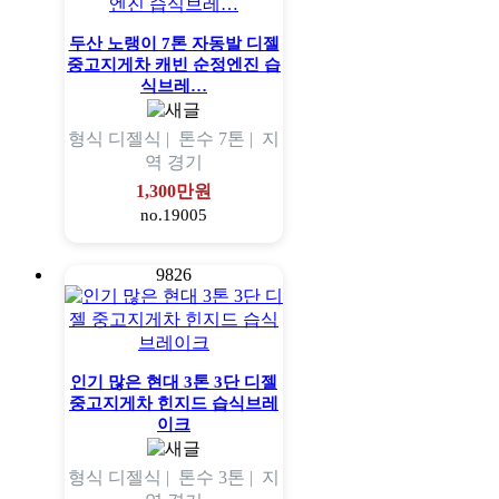
두산 노랭이 7톤 자동발 디젤
중고지게차 캐빈 순정엔진 습
식브레…
형식
디젤식 |
톤수
7톤 |
지
역
경기
1,300만원
no.19005
9826
인기 많은 현대 3톤 3단 디젤
중고지게차 힌지드 습식브레
이크
형식
디젤식 |
톤수
3톤 |
지