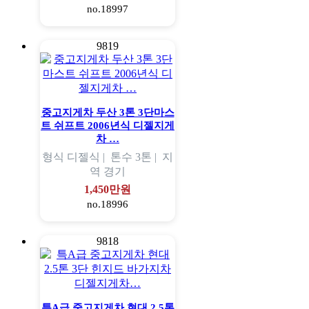
no.18997
9819
중고지게차 두산 3톤 3단마스
트 쉬프트 2006년식 디젤지게
차 …
형식
디젤식 |
톤수
3톤 |
지
역
경기
1,450만원
no.18996
9818
특A급 중고지게차 현대 2.5톤