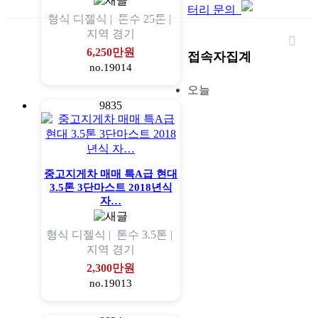
터리 문의
형식
디젤식 |
톤수
25톤 |
지역
경기
6,250만원
접속자집계
no.19014
오늘
9835
중고지게차 매매 특A급 현대
3.5톤 3단마스트 2018년식
자…
형식
디젤식 |
톤수
3.5톤 |
지역
경기
2,300만원
no.19013