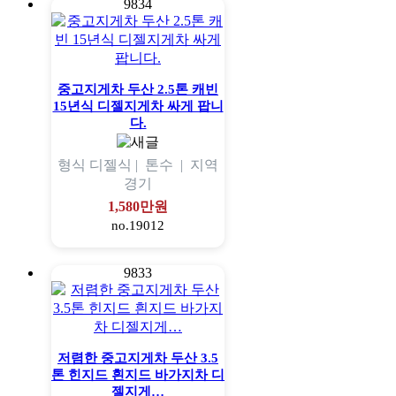
9834
중고지게차 두산 2.5톤 캐빈
15년식 디젤지게차 싸게 팝니
다.
형식
디젤식 |
톤수
|
지역
경기
1,580만원
no.19012
9833
저렴한 중고지게차 두산 3.5
톤 힌지드 흰지드 바가지차 디
젤지게…