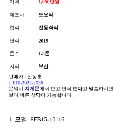
가격
1,050만원
제조사
도요타
형식
전동좌식
연식
2019
톤수
1.5톤
지역
부산
판매자 : 신정훈
010-2022-2036
문의시
지게몬
에서 보고 연락 했다고 말씀하시면
보다 빠른 상담이 가능합니다.
본문
1. 모델: 8FB15-10116