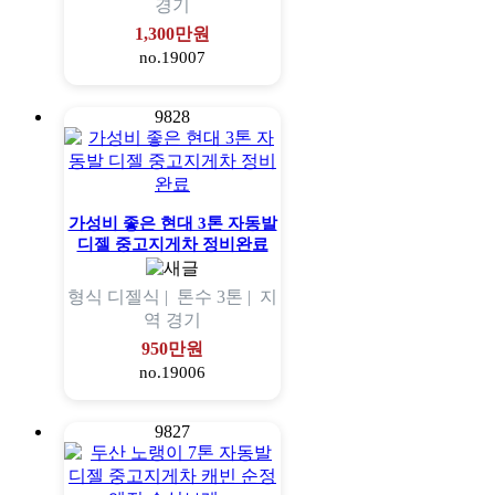
경기
1,300만원
no.19007
9828
가성비 좋은 현대 3톤 자동발
디젤 중고지게차 정비완료
형식
디젤식 |
톤수
3톤 |
지
역
경기
950만원
no.19006
9827