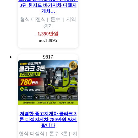
3단 힌지드 바가지차 디젤지
게차…
형식
디젤식 |
톤수
|
지역
경기
1,350만원
no.18995
9817
저렴한 중고지게차 클라크 3
톤 디젤지게차 780만원 싸게
팝니다
형식
디젤식 |
톤수
3톤 |
지