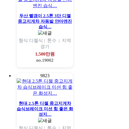
두산 빨갱이 2.5톤 3단 디젤
중고지게차 자동발 얀마엔진
습식…
형식
디젤식 |
톤수
|
지역
경기
1,500만원
no.19002
9823
현대 2.5톤 디젤 중고지게차
습식브레이크 미션 힘 좋은 화
성지…
형식
디젤식 |
톤수
|
지역