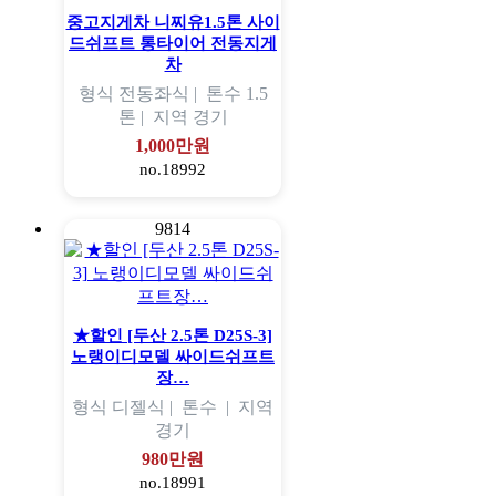
중고지게차 니찌유1.5톤 사이
드쉬프트 통타이어 전동지게
차
형식
전동좌식 |
톤수
1.5
톤 |
지역
경기
1,000만원
no.18992
9814
★할인 [두산 2.5톤 D25S-3]
노랭이디모델 싸이드쉬프트
장…
형식
디젤식 |
톤수
|
지역
경기
980만원
no.18991