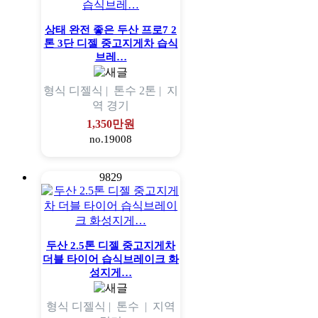
상태 완전 좋은 두산 프로7 2
톤 3단 디젤 중고지게차 습식
브레…
형식
디젤식 |
톤수
2톤 |
지
역
경기
1,350만원
no.19008
9829
두산 2.5톤 디젤 중고지게차
더블 타이어 습식브레이크 화
성지게…
형식
디젤식 |
톤수
|
지역