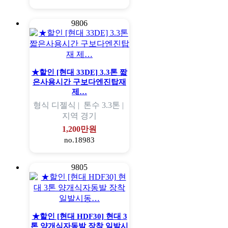
9806
★할인 [현대 33DE] 3.3톤 짧
은사용시간 구보다엔진탑재
제…
형식
디젤식 |
톤수
3.3톤 |
지역
경기
1,200만원
no.18983
9805
★할인 [현대 HDF30] 현대 3
톤 양개식자동발 장착 일발시