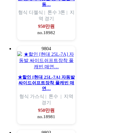
동…
형식
디젤식 |
톤수
3톤 |
지
역
경기
950만원
no.18982
9804
★할인 [현대 25L-7A] 자동발
싸이드쉬프트장착 풀캐빈 매
연…
형식
가스식 |
톤수
|
지역
경기
950만원
no.18981
9803