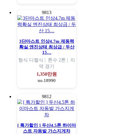
9813
3단마스트 인상4.7m 제동력
확실 엔진상태 최상급 / 두산
15…
형식
디젤식 |
톤수
2톤 |
지
역
경기
1,350만원
no.18990
9812
[ 특가할인 ] 두산4.5톤 하이마
스트 자동발 가스지게차