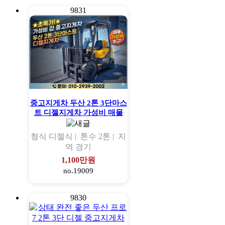
9831
중고지게차 두산 2톤 3단마스
트 디젤지게차 가성비 매물
형식
디젤식 |
톤수
2톤 |
지
역
경기
1,100만원
no.19009
9830