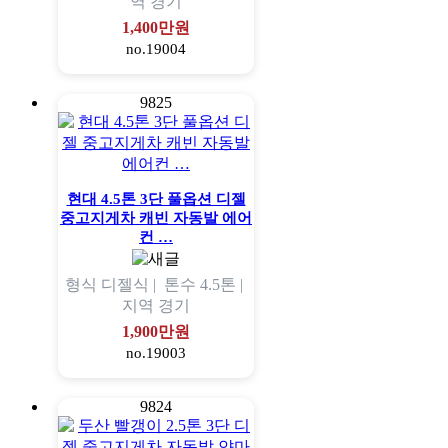
역
경기
1,400만원
no.19004
9825
현대 4.5톤 3단 풀옵션 디젤
중고지게차 캐빈 자동발 에어
컨 …
형식
디젤식 |
톤수
4.5톤 |
지역
경기
1,900만원
no.19003
9824