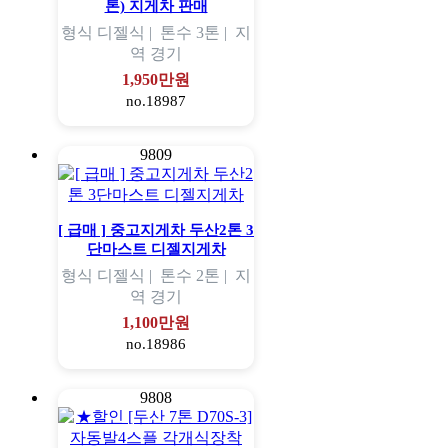
톤) 지게차 판매
형식
디젤식 |
톤수
3톤 |
지
역
경기
1,950만원
no.18987
9809
[ 급매 ] 중고지게차 두산2톤 3
단마스트 디젤지게차
형식
디젤식 |
톤수
2톤 |
지
역
경기
1,100만원
no.18986
9808