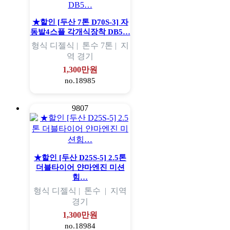
★할인 [두산 7톤 D70S-3] 자
동발4스플 각개식장착 DB5…
형식
디젤식 |
톤수
7톤 |
지
역
경기
1,300만원
no.18985
9807
★할인 [두산 D25S-5] 2.5톤
더블타이어 얀마엔진 미션
힘…
형식
디젤식 |
톤수
|
지역
경기
1,300만원
no.18984