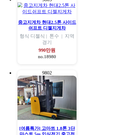
중고지게차 현대2.5톤 사이드
쉬프트 디젤지게차
형식
디젤식 |
톤수
|
지역
경기
990만원
no.18980
9802
[여름특가] 고마쯔 1.8톤 3단
마스트 5m 입식전기 중고전