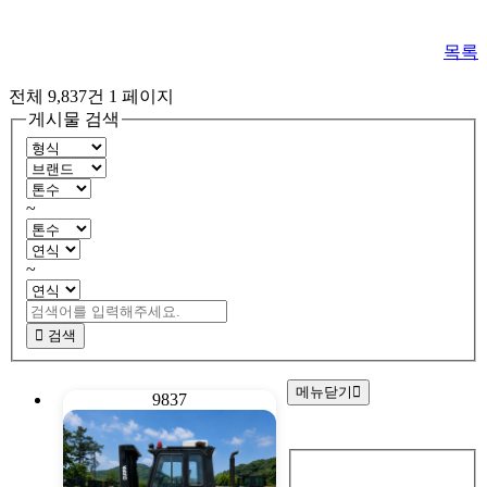
목록
전체 9,837건
1 페이지
게시물 검색
~
~
검색
메뉴닫기
9837
회
원