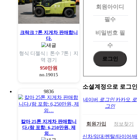
회원아이디
로
그
필수
인
비밀번호
필
크락크 7톤 지게차 판매합니
다.
수
형식
디젤식 |
톤수
7톤 |
지
역
경기
950만원
no.19015
소셜계정으로 로그인
9836
네이버
로그인
카카오
로
그인
칼마 25톤 지게차 판매합니
회원가입
정보찾기
다.(람 포함: 6,250만원, 제
외…
신차/임대/렌탈/타이어/배