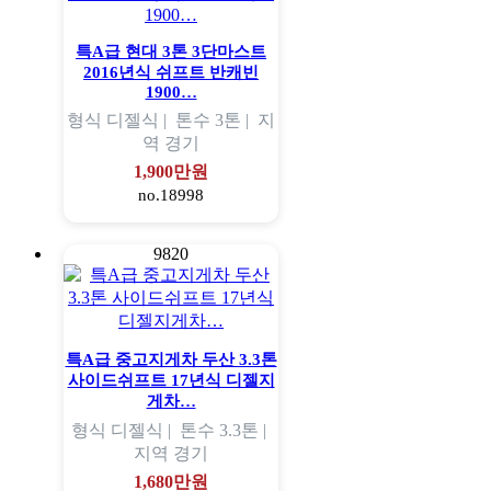
특A급 현대 3톤 3단마스트
2016년식 쉬프트 반캐빈
1900…
형식
디젤식 |
톤수
3톤 |
지
역
경기
1,900만원
no.18998
9820
특A급 중고지게차 두산 3.3톤
사이드쉬프트 17년식 디젤지
게차…
형식
디젤식 |
톤수
3.3톤 |
지역
경기
1,680만원