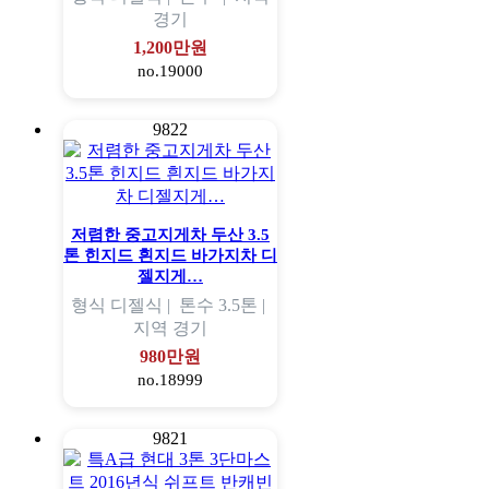
경기
1,200만원
no.19000
9822
저렴한 중고지게차 두산 3.5
톤 힌지드 흰지드 바가지차 디
젤지게…
형식
디젤식 |
톤수
3.5톤 |
지역
경기
980만원
no.18999
9821