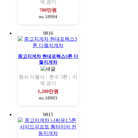
역
경기
780만원
no.18994
9816
중고지게차 현대포렉스3톤 디
젤지게차
형식
디젤식 |
톤수
3톤 |
지
역
경기
1,200만원
no.18993
9815