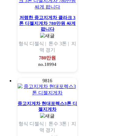
저렴한 중고지게차 클라크 3
톤 디젤지게차 780만원 싸게
팝니다
형식
디젤식 |
톤수
3톤 |
지
역
경기
780만원
no.18994
9816
중고지게차 현대포렉스3톤 디
젤지게차
형식
디젤식 |
톤수
3톤 |
지
역
경기