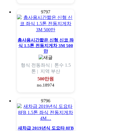
9797
총사용시간짧은 신형 신코 좌
식 1.5톤 전동지게차 3M 500
만
형식
전동좌식 |
톤수
1.5
톤 |
지역
부산
500만원
no.18974
9796
새차급 2019년식 도요타 8FB