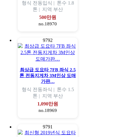
형식
전동입식 |
톤수
1.8
톤 |
지역
부산
500만원
no.18970
9792
최상급 도요타 7FB 좌식 2.5
톤 전동지게차 3M인상 도매
가판…
형식
전동좌식 |
톤수
1.5
톤 |
지역
부산
1,090만원
no.18969
9791