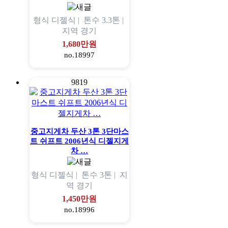
형식
디젤식 |
톤수
3.3톤 |
지역
경기
1,680만원
no.18997
9819
중고지게차 두산 3톤 3단마스
트 쉬프트 2006년식 디젤지게
차 …
형식
디젤식 |
톤수
3톤 |
지
역
경기
1,450만원
no.18996