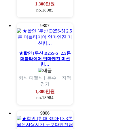
1,300만원
no.18985
9807
★할인 [두산 D25S-5] 2.5톤
더블타이어 얀마엔진 미션
힘…
형식
디젤식 |
톤수
|
지역
경기
1,300만원
no.18984
9806