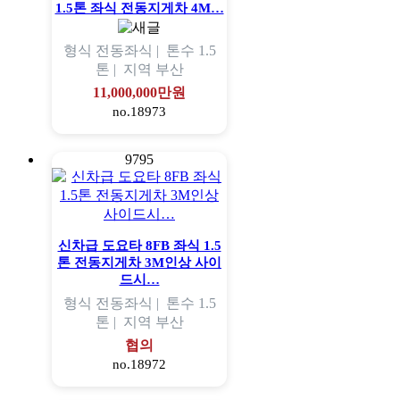
1.5톤 좌식 전동지게차 4M…
형식
전동좌식 |
톤수
1.5
톤 |
지역
부산
11,000,000만원
no.18973
9795
신차급 도요타 8FB 좌식 1.5
톤 전동지게차 3M인상 사이
드시…
형식
전동좌식 |
톤수
1.5
톤 |
지역
부산
협의
no.18972