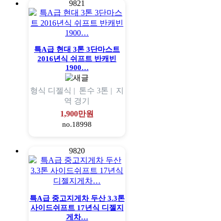
9821
특A급 현대 3톤 3단마스트
2016년식 쉬프트 반캐빈
1900…
형식
디젤식 |
톤수
3톤 |
지
역
경기
1,900만원
no.18998
9820
특A급 중고지게차 두산 3.3톤
사이드쉬프트 17년식 디젤지
게차…