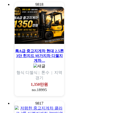
9818
특A급 중고지게차 현대 2.5톤
3단 힌지드 바가지차 디젤지
게차…
형식
디젤식 |
톤수
|
지역
경기
1,350만원
no.18995
9817