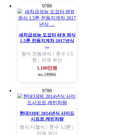
9789
새차급성능 도요타 8FB 좌식
1.5톤 전동지게차 2017년식
…
형식
전동좌식 |
톤수
1.5
톤 |
지역
부산
1,100만원
no.18966
9788
현대33DE 2014년식 사이드
시프트,캐빈차량
형식
디젤식 |
톤수
3.3톤 |
지역
경기