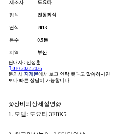
제조사
도요타
형식
전동좌식
연식
2013
톤수
0.5톤
지역
부산
판매자 : 신정훈
010-2022-2036
문의시
지게몬
에서 보고 연락 했다고 말씀하시면
보다 빠른 상담이 가능합니다.
본문
@장비의상세설명@
1. 모델: 도요타 3FBK5