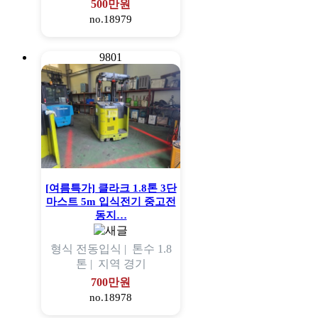
500만원
no.18979
9801
[여름특가] 클라크 1.8톤 3단
마스트 5m 입식전기 중고전
동지…
형식
전동입식 |
톤수
1.8
톤 |
지역
경기
700만원
no.18978