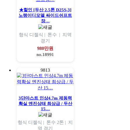
★할인 [두산 2.5톤 D25S-3]
노랭이디모델 싸이드쉬프트
장…
형식
디젤식 |
톤수
|
지역
경기
980만원
no.18991
9813
3단마스트 인상4.7m 제동력
확실 엔진상태 최상급 / 두산
15…
형식
디젤식 |
톤수
2톤 |
지
역
경기