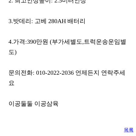
2. 최고인상높이: 2.5미터인상
3.밧데리: 고베 280AH 배터리
4.가격:390만원 (부가세별도,트럭운송운임별
도)
문의전화: 010-2022-2036 언제든지 연락주세
요
이공둘둘 이공삼육
목록