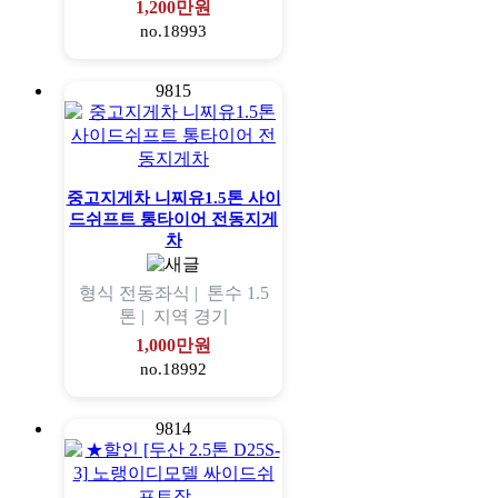
1,200만원
no.18993
9815
중고지게차 니찌유1.5톤 사이
드쉬프트 통타이어 전동지게
차
형식
전동좌식 |
톤수
1.5
톤 |
지역
경기
1,000만원
no.18992
9814