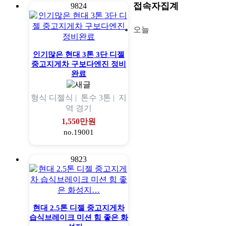
접속자집계
9824
오늘
인기많은 현대 3톤 3단 디젤
중고지게차 구보다엔진 정비
완료
형식
디젤식 |
톤수
3톤 |
지
역
경기
1,550만원
no.19001
9823
현대 2.5톤 디젤 중고지게차
습식브레이크 미션 힘 좋은 화