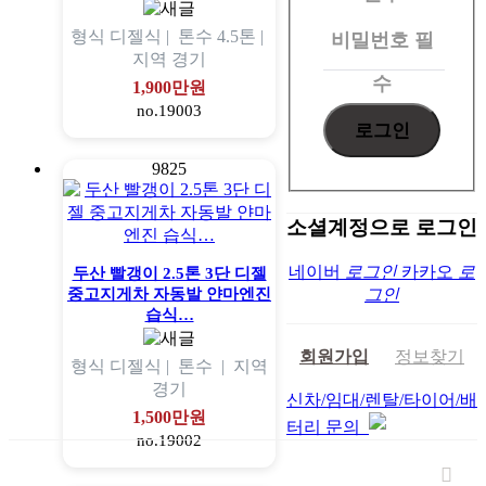
인
형식
디젤식 |
톤수
4.5톤 |
비밀번호
필
지역
경기
수
1,900만원
no.19003
9825
소셜계정으로 로그인
네이버
로그인
카카오
로
두산 빨갱이 2.5톤 3단 디젤
중고지게차 자동발 얀마엔진
그인
습식…
회원가입
정보찾기
형식
디젤식 |
톤수
|
지역
경기
신차/임대/렌탈/타이어/배
1,500만원
터리 문의
no.19002