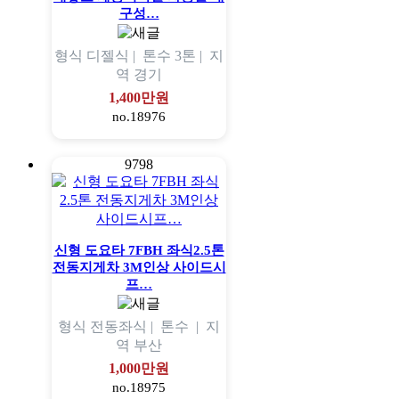
구성…
형식
디젤식 |
톤수
3톤 |
지
역
경기
1,400만원
no.18976
9798
신형 도요타 7FBH 좌식2.5톤
전동지게차 3M인상 사이드시
프…
형식
전동좌식 |
톤수
|
지
역
부산
1,000만원
no.18975