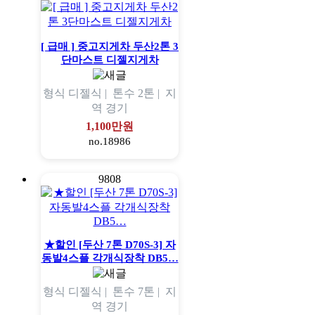
[ 급매 ] 중고지게차 두산2톤 3
단마스트 디젤지게차
형식
디젤식 |
톤수
2톤 |
지
역
경기
1,100만원
no.18986
9808
★할인 [두산 7톤 D70S-3] 자
동발4스플 각개식장착 DB5…
형식
디젤식 |
톤수
7톤 |
지
역
경기