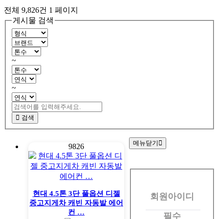
전체 9,826건
1 페이지
게시물 검색
~
~
검색
메뉴닫기
9826
회
원
현대 4.5톤 3단 풀옵션 디젤
회원아이디
로
중고지게차 캐빈 자동발 에어
그
컨 …
필수