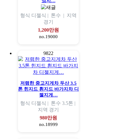
성지…
형식
디젤식 |
톤수
|
지역
경기
1,200만원
no.19000
9822
저렴한 중고지게차 두산 3.5
톤 힌지드 흰지드 바가지차 디
젤지게…
형식
디젤식 |
톤수
3.5톤 |
지역
경기
980만원
no.18999