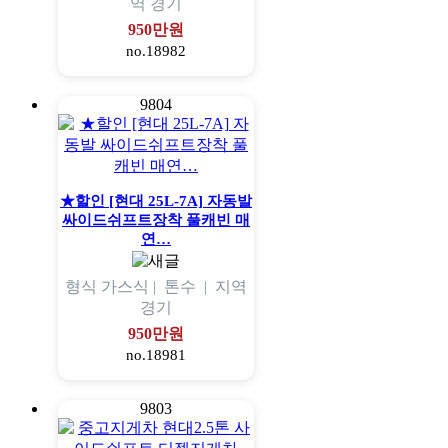
역
경기
950만원
no.18982
9804
★할인 [현대 25L-7A] 자동발
싸이드쉬프트장착 풀캐빈 매
연…
형식
가스식 |
톤수
|
지역
경기
950만원
no.18981
9803