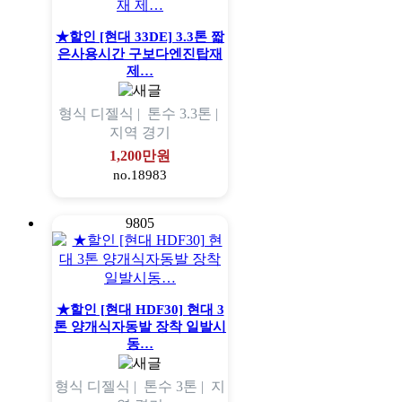
★할인 [현대 33DE] 3.3톤 짧
은사용시간 구보다엔진탑재
제…
형식
디젤식 |
톤수
3.3톤 |
지역
경기
1,200만원
no.18983
9805
★할인 [현대 HDF30] 현대 3
톤 양개식자동발 장착 일발시
동…
형식
디젤식 |
톤수
3톤 |
지