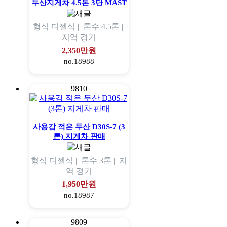
두산지게차 4.5톤 3단 MAST
형식
디젤식 |
톤수
4.5톤 |
지역
경기
2,350만원
no.18988
9810
사용감 적은 두산 D30S-7 (3
톤) 지게차 판매
형식
디젤식 |
톤수
3톤 |
지
역
경기
1,950만원
no.18987
9809