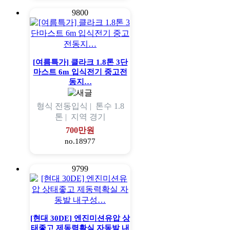
9800
[여름특가] 클라크 1.8톤 3단
마스트 6m 입식전기 중고전
동지…
형식
전동입식 |
톤수
1.8
톤 |
지역
경기
700만원
no.18977
9799
[현대 30DE] 엔진미션유압 상
태좋고 제동력확실 자동발 내