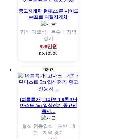
중고지게차 현대2.5톤 사이드
쉬프트 디젤지게차
형식
디젤식 |
톤수
|
지역
경기
990만원
no.18980
9802
[여름특가] 고마쯔 1.8톤 3단
마스트 5m 입식전기 중고전
동지…
형식
전동입식 |
톤수
1.8
톤 |
지역
경기