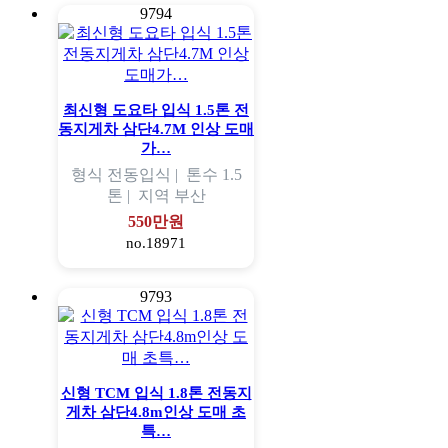
9794
최신형 도요타 입식 1.5톤 전
동지게차 삼단4.7M 인상 도매
가…
형식
전동입식 |
톤수
1.5
톤 |
지역
부산
550만원
no.18971
9793
신형 TCM 입식 1.8톤 전동지
게차 삼단4.8m인상 도매 초
특…