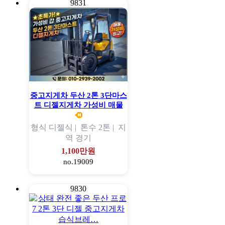
9831
중고지게차 두산 2톤 3단마스
트 디젤지게차 가성비 매물
형식
디젤식 |
톤수
2톤 |
지
역
경기
1,100만원
no.19009
9830