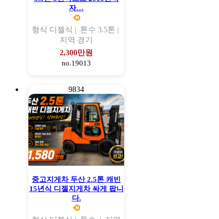
자…
형식
디젤식 |
톤수
3.5톤 |
지역
경기
2,300만원
no.19013
9834
중고지게차 두산 2.5톤 캐빈
15년식 디젤지게차 싸게 팝니
다.