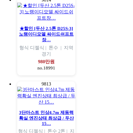
★할인 [두산 2.5톤 D25S-3]
노랭이디모델 싸이드쉬프트
장…
형식
디젤식 |
톤수
|
지역
경기
980만원
no.18991
9813
3단마스트 인상4.7m 제동력
확실 엔진상태 최상급 / 두산
15…
형식
디젤식 |
톤수
2톤 |
지