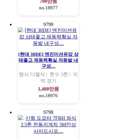
700만원
no.18977
9799
[현대 30DE] 엔진미션유압 상
태좋고 제동력확실 자동발 내
구성…
형식
디젤식 |
톤수
3톤 |
지
역
경기
1,400만원
no.18976
9798