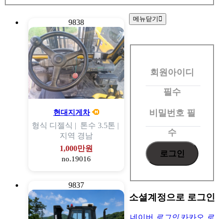
메뉴닫기
9838
회
원
회원아이디
로
그
필수
인
비밀번호
필
현대지게차
형식
디젤식 |
톤수
3.5톤 |
수
지역
경남
1,000만원
no.19016
9837
소셜계정으로 로그인
네이버
로그인
카카오
로