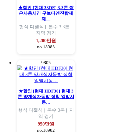
★할인 [현대 33DE] 3.3톤 짧
은사용시간 구보다엔진탑재
제…
형식
디젤식 |
톤수
3.3톤 |
지역
경기
1,200만원
no.18983
9805
★할인 [현대 HDF30] 현대 3
톤 양개식자동발 장착 일발시
동…
형식
디젤식 |
톤수
3톤 |
지
역
경기
950만원
no.18982