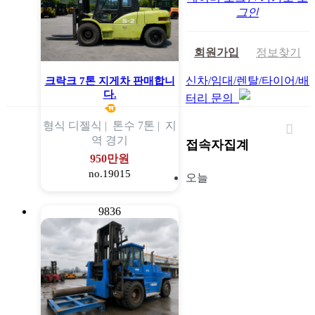
그인
회원가입
정보찾기
신차/임대/렌탈/타이어/배
크락크 7톤 지게차 판매합니
다.
터리 문의
형식
디젤식 |
톤수
7톤 |
지
역
경기
접속자집계
950만원
no.19015
오늘
9836