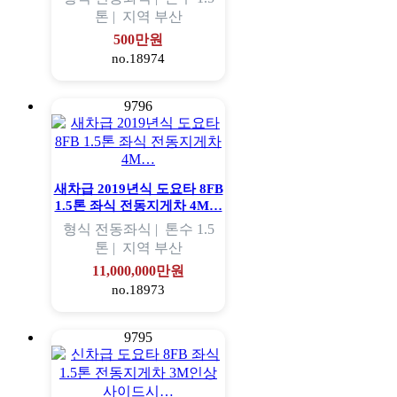
톤 |
지역
부산
500만원
no.18974
9796
새차급 2019년식 도요타 8FB
1.5톤 좌식 전동지게차 4M…
형식
전동좌식 |
톤수
1.5
톤 |
지역
부산
11,000,000만원
no.18973
9795