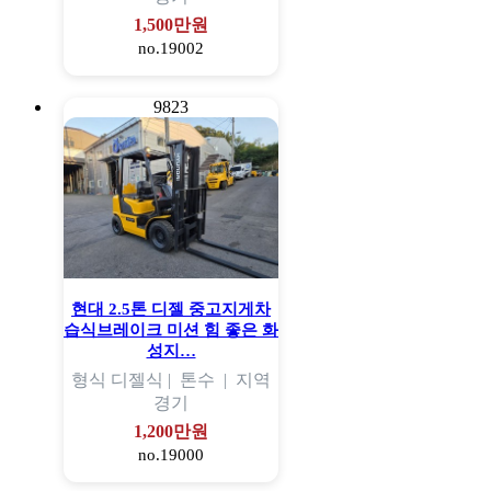
1,500만원
no.19002
9823
현대 2.5톤 디젤 중고지게차
습식브레이크 미션 힘 좋은 화
성지…
형식
디젤식 |
톤수
|
지역
경기
1,200만원
no.19000