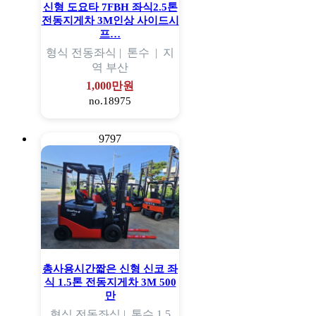
신형 도요타 7FBH 좌식2.5톤
전동지게차 3M인상 사이드시
프…
형식
전동좌식 |
톤수
|
지
역
부산
1,000만원
no.18975
9797
총사용시간짧은 신형 신코 좌
식 1.5톤 전동지게차 3M 500
만
형식
전동좌식 |
톤수
1.5