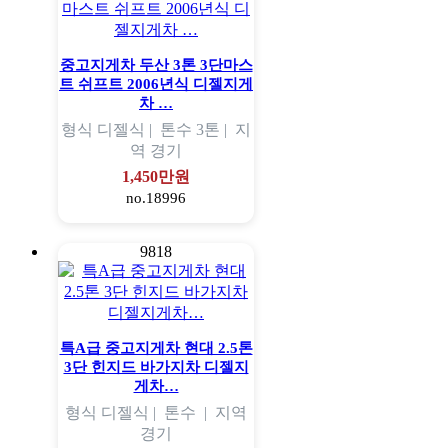
중고지게차 두산 3톤 3단마스
트 쉬프트 2006년식 디젤지게
차 …
형식
디젤식 |
톤수
3톤 |
지
역
경기
1,450만원
no.18996
9818
특A급 중고지게차 현대 2.5톤
3단 힌지드 바가지차 디젤지
게차…
형식
디젤식 |
톤수
|
지역
경기