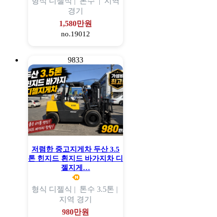
형식
디젤식 |
톤수
|
지역
경기
1,580만원
no.19012
9833
저렴한 중고지게차 두산 3.5
톤 힌지드 흰지드 바가지차 디
젤지게…
형식
디젤식 |
톤수
3.5톤 |
지역
경기
980만원