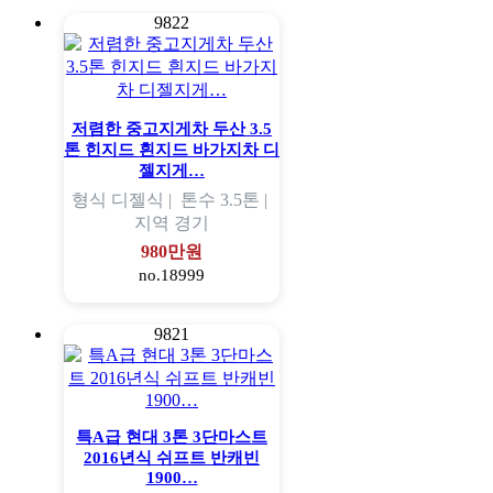
9822
저렴한 중고지게차 두산 3.5
톤 힌지드 흰지드 바가지차 디
젤지게…
형식
디젤식 |
톤수
3.5톤 |
지역
경기
980만원
no.18999
9821
특A급 현대 3톤 3단마스트
2016년식 쉬프트 반캐빈
1900…