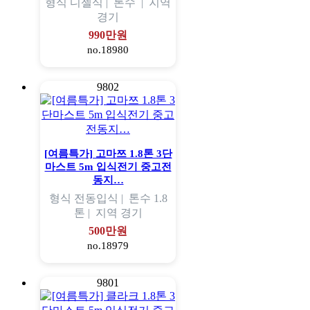
형식
디젤식 |
톤수
|
지역
경기
990만원
no.18980
9802
[여름특가] 고마쯔 1.8톤 3단
마스트 5m 입식전기 중고전
동지…
형식
전동입식 |
톤수
1.8
톤 |
지역
경기
500만원
no.18979
9801