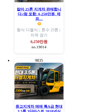
칼마 25톤 지게차 판매합니
다.(람 포함: 6,250만원, 제
외…
형식
디젤식 |
톤수
25톤 |
지역
경기
6,250만원
no.19014
9835
중고지게차 매매 특A급 현대
3.5톤 3단마스트 2018년식