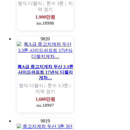
형식
디젤식 |
톤수
3톤 |
지
역
경기
1,900만원
no.18998
9820
특A급 중고지게차 두산 3.3톤
사이드쉬프트 17년식 디젤지
게차…
형식
디젤식 |
톤수
3.3톤 |
지역
경기
1,680만원
no.18997
9819