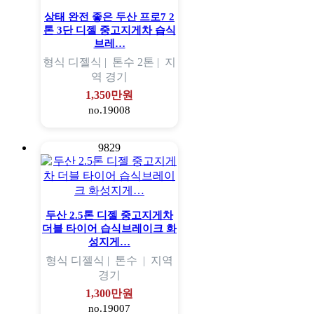
상태 완전 좋은 두산 프로7 2
톤 3단 디젤 중고지게차 습식
브레…
형식
디젤식 |
톤수
2톤 |
지
역
경기
1,350만원
no.19008
9829
두산 2.5톤 디젤 중고지게차
더블 타이어 습식브레이크 화
성지게…
형식
디젤식 |
톤수
|
지역
경기
1,300만원
no.19007