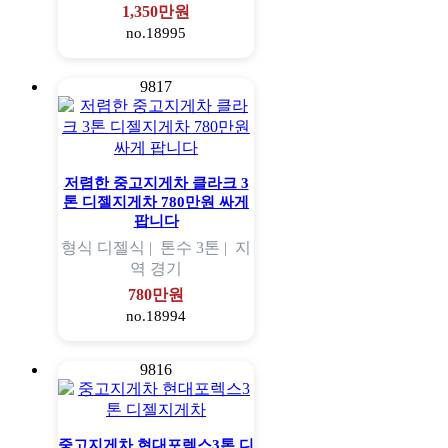
1,350만원
no.18995
9817
저렴한 중고지게차 클라크 3
톤 디젤지게차 780만원 싸게
팝니다
형식
디젤식 |
톤수
3톤 |
지
역
경기
780만원
no.18994
9816
중고지게차 현대포렉스3톤 디