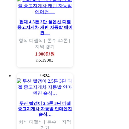
현대 4.5톤 3단 풀옵션 디젤
중고지게차 캐빈 자동발 에어
컨 …
형식
디젤식 |
톤수
4.5톤 |
지역
경기
1,900만원
no.19003
9824
두산 빨갱이 2.5톤 3단 디젤
중고지게차 자동발 얀마엔진
습식…
형식
디젤식 |
톤수
|
지역
경기