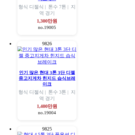
형식
디젤식 |
톤수
7톤 |
지
역
경기
1,300만원
no.19005
9826
인기 많은 현대 3톤 3단 디젤
중고지게차 힌지드 습식브레
이크
형식
디젤식 |
톤수
3톤 |
지
역
경기
1,400만원
no.19004
9825