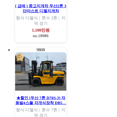
[ 급매 ] 중고지게차 두산2톤 3
단마스트 디젤지게차
형식
디젤식 |
톤수
2톤 |
지
역
경기
1,100만원
no.18986
9808
★할인 [두산 7톤 D70S-3] 자
동발4스플 각개식장착 DB5…
형식
디젤식 |
톤수
7톤 |
지
역
경기