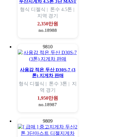
두산지게차 4.5톤 3단 MAST
형식
디젤식 |
톤수
4.5톤 |
지역
경기
2,350만원
no.18988
9810
사용감 적은 두산 D30S-7 (3
톤) 지게차 판매
형식
디젤식 |
톤수
3톤 |
지
역
경기
1,950만원
no.18987
9809