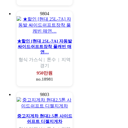
9804
★할인 [현대 25L-7A] 자동발
싸이드쉬프트장착 풀캐빈 매
연…
형식
가스식 |
톤수
|
지역
경기
950만원
no.18981
9803
중고지게차 현대2.5톤 사이드
쉬프트 디젤지게차