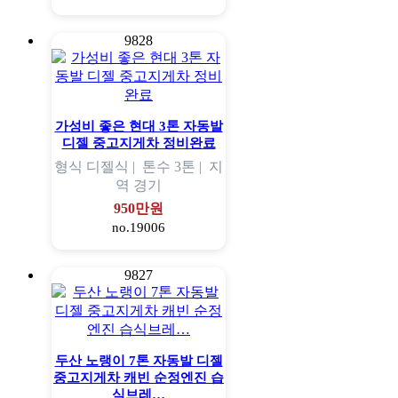
9828
가성비 좋은 현대 3톤 자동발
디젤 중고지게차 정비완료
형식
디젤식 |
톤수
3톤 |
지
역
경기
950만원
no.19006
9827
두산 노랭이 7톤 자동발 디젤
중고지게차 캐빈 순정엔진 습
식브레…