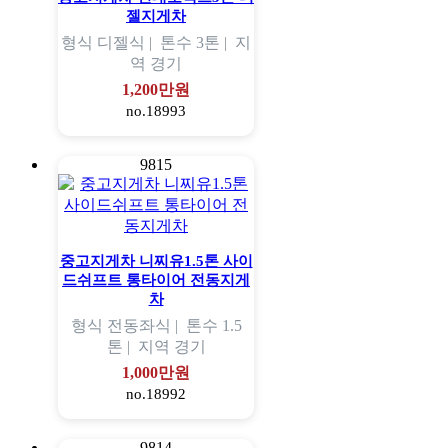
젤지게차
형식
디젤식 |
톤수
3톤 |
지
역
경기
1,200만원
no.18993
9815
중고지게차 니찌유1.5톤 사이
드쉬프트 통타이어 전동지게
차
형식
전동좌식 |
톤수
1.5
톤 |
지역
경기
1,000만원
no.18992
9814