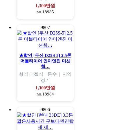
1,300만원
no.18985
9807
★할인 [두산 D25S-5] 2.5톤
더블타이어 얀마엔진 미션
힘…
형식
디젤식 |
톤수
|
지역
경기
1,300만원
no.18984
9806