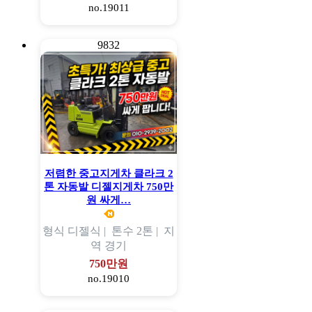
no.19011
9832
저렴한 중고지게차 클라크 2
톤 자동발 디젤지게차 750만
원 싸게…
형식
디젤식 |
톤수
2톤 |
지
역
경기
750만원
no.19010