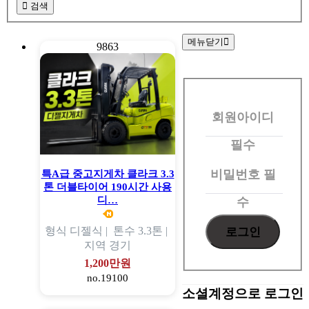
검색
메뉴닫기
9863
회
원
회원아이디
로
그
필수
인
비밀번호
필
특A급 중고지게차 클라크 3.3
톤 더블타이어 190시간 사용
디…
수
형식
디젤식 |
톤수
3.3톤 |
지역
경기
1,200만원
no.19100
소셜계정으로 로그인