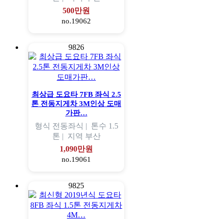
500만원
no.19062
9826
최상급 도요타 7FB 좌식 2.5
톤 전동지게차 3M인상 도매
가판…
형식
전동좌식 |
톤수
1.5
톤 |
지역
부산
1,090만원
no.19061
9825