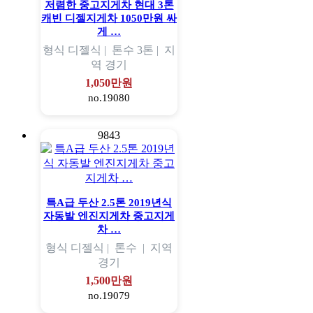
저렴한 중고지게차 현대 3톤
캐빈 디젤지게차 1050만원 싸
게 …
형식
디젤식 |
톤수
3톤 |
지
역
경기
1,050만원
no.19080
9843
특A급 두산 2.5톤 2019년식
자동발 엔진지게차 중고지게
차 …
형식
디젤식 |
톤수
|
지역
경기
1,500만원
no.19079