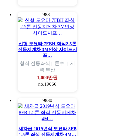
9831
신형 도요타 7FBH 좌식2.5톤
전동지게차 3M인상 사이드시
프…
형식
전동좌식 |
톤수
|
지
역
부산
1,000만원
no.19066
9830
새차급 2019년식 도요타 8FB
1.5톤 좌식 전동지게차 4M…