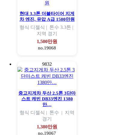
현대 3.3톤 더블타이어 지게
차 엔진, 유압 A급 1500만원
형식
디젤식 |
톤수
3.3톤 |
지역
경기
1,500만원
no.19068
9832
중고지게차 두산 2.5톤 3단마
스트 캐빈 DB33엔진 1380
만…
형식
디젤식 |
톤수
|
지역
경기
1,380만원
no.19067