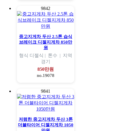
9842
중고지게차 두산 2.5톤 습식
브레이크 디젤지게차 850만
원
형식
디젤식 |
톤수
|
지역
경기
850만원
no.19078
9841
저렴한 중고지게차 두산 3톤
더블타이어 디젤지게차 1050
만원