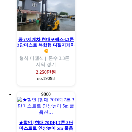
중고지게차 현대포렉스3.3톤
3단마스트 복합형 디젤지게차
형식
디젤식 |
톤수
3.3톤 |
지역
경기
2,250만원
no.19098
9860
★할인 [현대 70DE] 7톤 3단
마스트로 인상높이 5m 풀옵