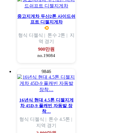
중고지게차 두산2톤 사이드쉬
프트 디젤지게차
형식
디젤식 |
톤수
2톤 |
지
역
경기
900만원
no.19084
9846
16년식 현대 4.5톤 디젤지게
차 45D-9 풀캐빈 자동발 장
착…
형식
디젤식 |
톤수
4.5톤 |
지역
경기