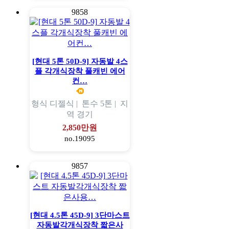
9858
[현대 5톤 50D-9] 자동발 4스
플 각개식장착 풀캐빈 에어
컨…
형식
디젤식 |
톤수
5톤 |
지
역
경기
2,850만원
no.19095
9857
[현대 4.5톤 45D-9] 3단마스트
자동발각개식장착 짧은사