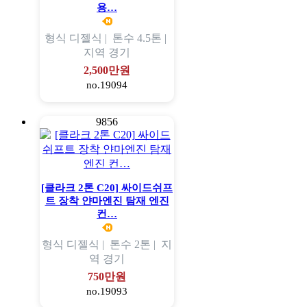
용…
형식
디젤식 |
톤수
4.5톤 |
지역
경기
2,500만원
no.19094
9856
[클라크 2톤 C20] 싸이드쉬프
트 장착 얀마엔진 탐재 엔진
컨…
형식
디젤식 |
톤수
2톤 |
지
역
경기
750만원
no.19093