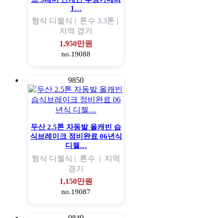
1…
형식
디젤식 |
톤수
3.3톤 |
지역
경기
1,950만원
no.19088
9850
두산 2.5톤 자동발 올캐빈 습
식브레이크 정비완료 06년식
디젤…
형식
디젤식 |
톤수
|
지역
경기
1,150만원
no.19087
9849