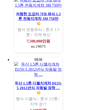
저렴한 도요타 7FB 좌식 1.5
톤 전동지게차 3M 750만
형식
전동좌식 |
톤수
1.5
톤 |
지역
부산
7,500,000만원
no.19075
9838
두산 1.5톤 디젤지게차 D15S-
5 2012년식 자동발 장착 …
형식
디젤식 |
톤수
1.5톤 |
지역
경기