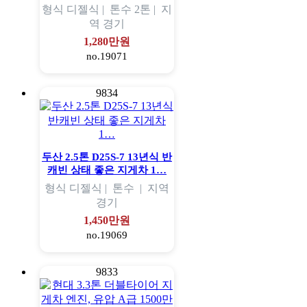
형식
디젤식 |
톤수
2톤 |
지
역
경기
1,280만원
no.19071
9834
두산 2.5톤 D25S-7 13년식 반
캐빈 상태 좋은 지게차 1…
형식
디젤식 |
톤수
|
지역
경기
1,450만원
no.19069
9833