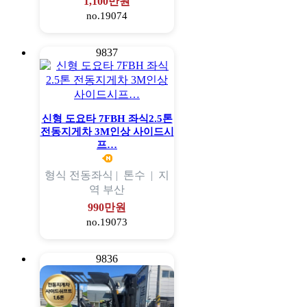
1,100만원
no.19074
9837
신형 도요타 7FBH 좌식2.5톤
전동지게차 3M인상 사이드시
프…
형식
전동좌식 |
톤수
|
지
역
부산
990만원
no.19073
9836