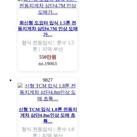
최신형 도요타 입식 1.5톤 전
동지게차 삼단4.7M 인상 도매
가…
형식
전동입식 |
톤수
1.5
톤 |
지역
부산
550만원
no.19063
9827
신형 TCM 입식 1.8톤 전동지
게차 삼단4.8m인상 도매 초
특…
형식
전동입식 |
톤수
1.8
톤 |
지역
부산