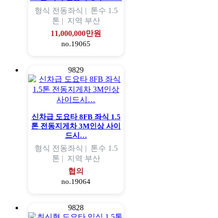
형식
전동좌식 |
톤수
1.5
톤 |
지역
부산
11,000,000만원
no.19065
9829
신차급 도요타 8FB 좌식 1.5
톤 전동지게차 3M인상 사이
드시…
형식
전동좌식 |
톤수
1.5
톤 |
지역
부산
협의
no.19064
9828