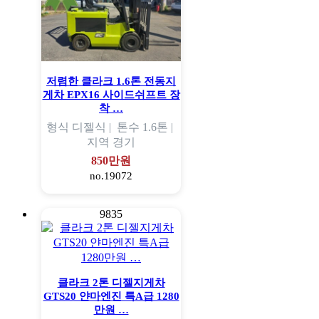
저렴한 클라크 1.6톤 전동지
게차 EPX16 사이드쉬프트 장
착 …
형식
디젤식 |
톤수
1.6톤 |
지역
경기
850만원
no.19072
9835
클라크 2톤 디젤지게차
GTS20 얀마엔진 특A급 1280
만원 …