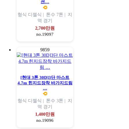
션…
형식
디젤식 |
톤수
7톤 |
지
역
경기
2,700만원
no.19097
9859
[현대 3톤 30D]3단 마스트
4.7m 힌지드장착 바가지드림
…
형식
디젤식 |
톤수
3톤 |
지
역
경기
1,400만원
no.19096