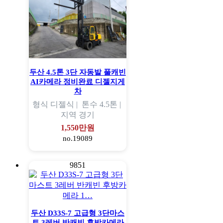
두산 4.5톤 3단 자동발 풀캐빈
AI카메라 정비완료 디젤지게
차
형식
디젤식 |
톤수
4.5톤 |
지역
경기
1,550만원
no.19089
9851
두산 D33S-7 고급형 3단마스
트 3레버 반캐빈 후방카메라