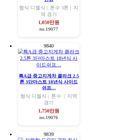
형식
디젤식 |
톤수
3톤 |
지
역
경기
1,050만원
no.19077
9840
특A급 중고지게차 클라크 2.5
톤 3단마스트 18년식 사이드
쉬프…
형식
디젤식 |
톤수
|
지역
경기
1,750만원
no.19076
9839