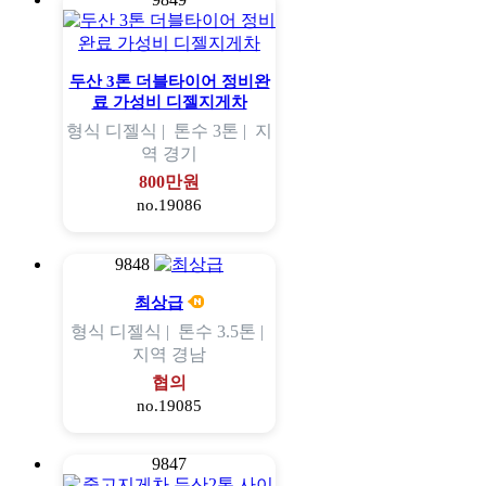
두산 3톤 더블타이어 정비완
료 가성비 디젤지게차
형식
디젤식 |
톤수
3톤 |
지
역
경기
800만원
no.19086
9848
최상급
형식
디젤식 |
톤수
3.5톤 |
지역
경남
협의
no.19085
9847