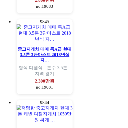
2,800만원
no.19083
9845
중고지게차 매매 특A급 현대
3.5톤 3단마스트 2018년식
자…
형식
디젤식 |
톤수
3.5톤 |
지역
경기
2,300만원
no.19081
9844