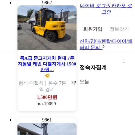
9862
네이버
로그인
카카오
로
그인
회원가입
정보찾기
신차/임대/렌탈/타이어/배
터리 문의
특A급 중고지게차 현대 7톤
자동발 캐빈 디젤지게차 1500
접속자집계
만원…
오늘
형식
디젤식 |
톤수
7톤 |
지
역
경기
1,500만원
no.19099
9861