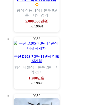
형식
전동좌식 |
톤수
0.9
톤 |
지역
경기
5,000,000만원
no.19091
9853
두산 D20S-7 3단 14년식 디젤
지게차
형식
디젤식 |
톤수
2톤 |
지
역
경기
1,200만원
no.19090
9852