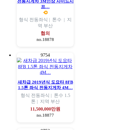
전동지게차 3M인상 사이드시
프…
형식
전동좌식 |
톤수
|
지
역
부산
협의
no.18878
9754
새차급 2019년식 도요타 8FB
1.5톤 좌식 전동지게차 4M…
형식
전동좌식 |
톤수
1.5
톤 |
지역
부산
11,500,000만원
no.18877