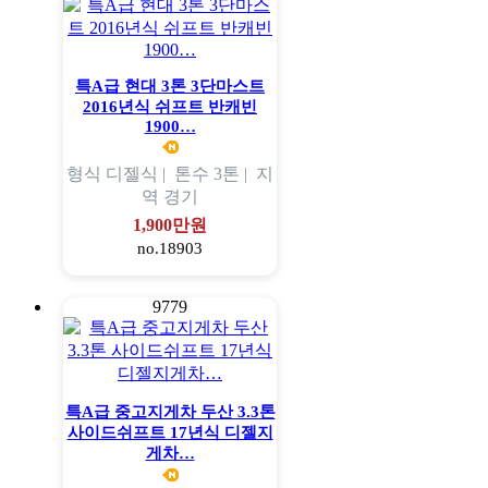
특A급 현대 3톤 3단마스트
2016년식 쉬프트 반캐빈
1900…
형식
디젤식 |
톤수
3톤 |
지
역
경기
1,900만원
no.18903
9779
특A급 중고지게차 두산 3.3톤
사이드쉬프트 17년식 디젤지
게차…