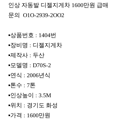
인상 자동발 디젤지게차 1600만원 급매
문의 O1O-2939-2OO2
▪︎상품번호 : 1404번
▪︎장비명 : 디젤지게차
▪︎제작사 : 두산
▪︎모델명 : D70S-2
▪︎연식 : 2006년식
▪︎톤수 : 7톤
▪︎인상높이 : 3.5M
▪︎위치 : 경기도 화성
▪︎가격 : 1600만원