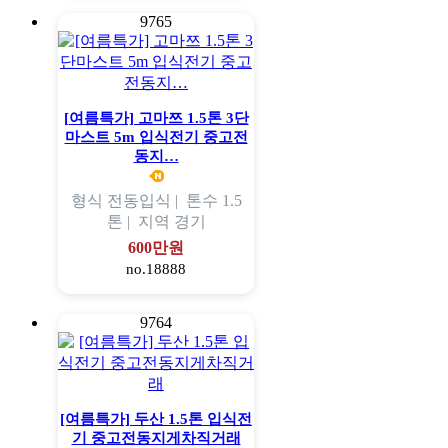
9765
[여름특가] 고마쯔 1.5톤 3단
마스트 5m 입식전기 중고전
동지…
형식
전동입식 |
톤수
1.5
톤 |
지역
경기
600만원
no.18888
9764
[여름특가] 두산 1.5톤 입식전
기 중고전동지게차직거래