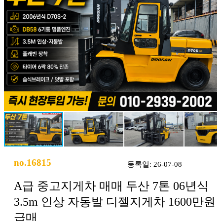
no.16815
등록일: 26-07-08
A급 중고지게차 매매 두산 7톤 06년식
3.5m 인상 자동발 디젤지게차 1600만원
급매