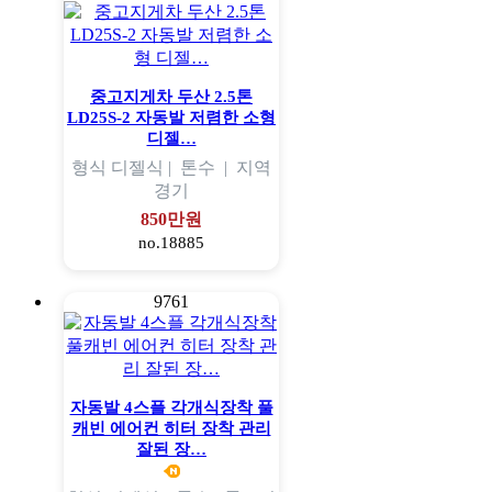
중고지게차 두산 2.5톤
LD25S-2 자동발 저렴한 소형
디젤…
형식
디젤식 |
톤수
|
지역
경기
850만원
no.18885
9761
자동발 4스플 각개식장착 풀
캐빈 에어컨 히터 장착 관리
잘된 장…