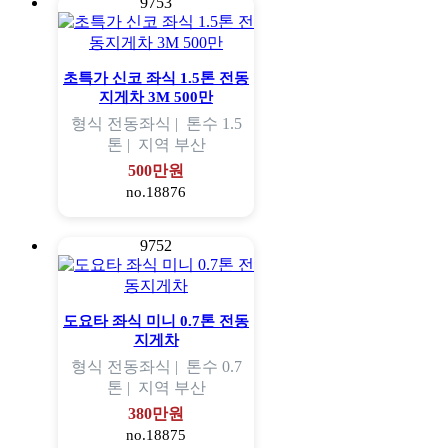
9753
초특가 신코 좌식 1.5톤 전동
지게차 3M 500만
형식
전동좌식 |
톤수
1.5
톤 |
지역
부산
500만원
no.18876
9752
도요타 좌식 미니 0.7톤 전동
지게차
형식
전동좌식 |
톤수
0.7
톤 |
지역
부산
380만원
no.18875