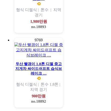
형식
디젤식 |
톤수
|
지역
경기
1,980만원
no.18893
9769
두산 빨갱이 1.8톤 디젤 중고
지게차 싸이드쉬프트 습식브
레이크 …
형식
디젤식 |
톤수
1.8톤 |
지역
경기
900만원
no.18892