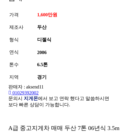
가격
1,600만원
제조사
두산
형식
디젤식
연식
2006
톤수
6.5톤
지역
경기
판매자 : aksend11
01029392002
문의시
지게몬
에서 보고 연락 했다고 말씀하시면
보다 빠른 상담이 가능합니다.
본문
A급 중고지게차 매매 두산 7톤 06년식 3.5m