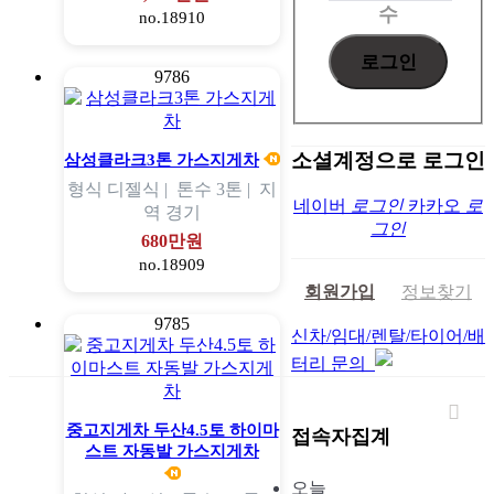
수
no.18910
9786
소셜계정으로 로그인
삼성클라크3톤 가스지게차
형식
디젤식 |
톤수
3톤 |
지
네이버
로그인
카카오
로
역
경기
그인
680만원
no.18909
회원가입
정보찾기
9785
신차/임대/렌탈/타이어/배
터리 문의
중고지게차 두산4.5토 하이마
접속자집계
스트 자동발 가스지게차
오늘