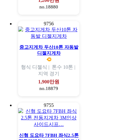
1,200만원
no.18880
9756
중고지게차 두산10톤 자동발
디젤지게차
형식
디젤식 |
톤수
10톤 |
지역
경기
1,900만원
no.18879
9755
신형 도요타 7FBH 좌식2.5톤