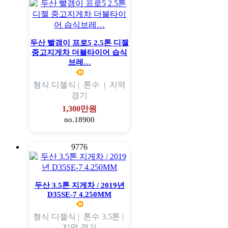
두산 빨갱이 프로5 2.5톤 디젤
중고지게차 더블타이어 습식
브레…
형식
디젤식 |
톤수
|
지역
경기
1,300만원
no.18900
9776
두산 3.5톤 지게차 / 2019년
D35SE-7 4.250MM
형식
디젤식 |
톤수
3.5톤 |
지역
경기