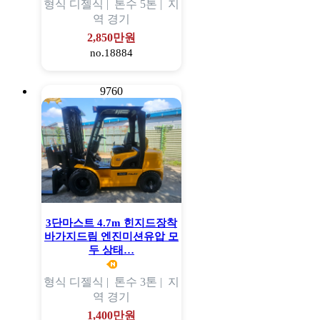
형식
디젤식 |
톤수
5톤 |
지
역
경기
2,850만원
no.18884
9760
3단마스트 4.7m 힌지드장착
바가지드림 엔진미션유압 모
두 상태…
형식
디젤식 |
톤수
3톤 |
지
역
경기
1,400만원