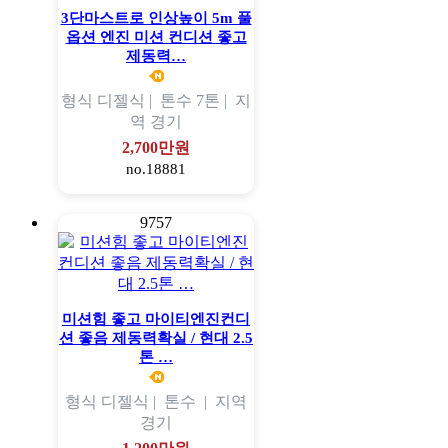
3단마스트로 인상높이 5m 풀
옵션 엔진 미션 컨디션 좋고
제동력…
형식
디젤식 |
톤수
7톤 |
지
역
경기
2,700만원
no.18881
9757
미션힘 좋고 마이티엔진컨디
션 좋음 제동력확실 / 현대 2.5
톤 …
형식
디젤식 |
톤수
|
지역
경기