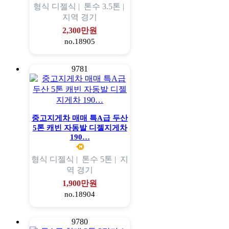
형식
디젤식 |
톤수
3.5톤 |
지역
경기
2,300만원
no.18905
9781
중고지게차 매매 특A급 두산
5톤 캐빈 자동발 디젤지게차
190…
형식
디젤식 |
톤수
5톤 |
지
역
경기
1,900만원
no.18904
9780