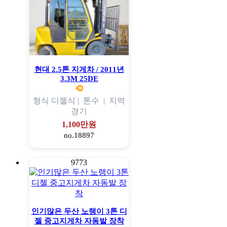
현대 2.5톤 지게차 / 2011년
3.3M 25DE
형식
디젤식 |
톤수
|
지역
경기
1,100만원
no.18897
9773
인기많은 두산 노랭이 3톤 디
젤 중고지게차 자동발 장착