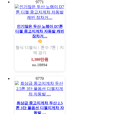
9771
인기많은 두산 노랭이 D7톤
디젤 중고지게차 자동발 캐빈
장차거…
형식
디젤식 |
톤수
7톤 |
지
역
경기
1,300만원
no.18894
9770
최상급 중고지게차 두산 2.5
톤 3단 풀옵션 디젤지게차 자
동발 …