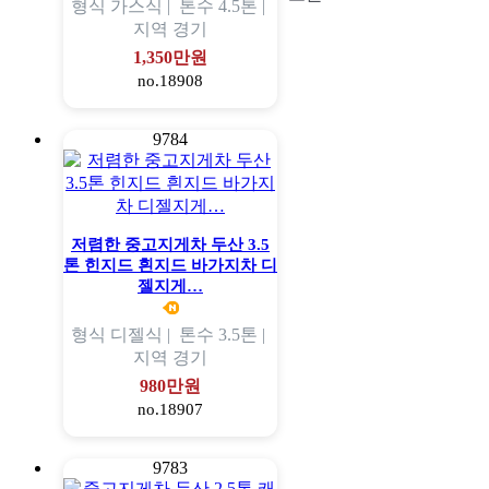
형식
가스식 |
톤수
4.5톤 |
지역
경기
1,350만원
no.18908
9784
저렴한 중고지게차 두산 3.5
톤 힌지드 흰지드 바가지차 디
젤지게…
형식
디젤식 |
톤수
3.5톤 |
지역
경기
980만원
no.18907
9783