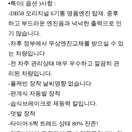
▪︎특이( 옵션 )사항 :
-DB58 오리지널 6기통 명품엔진 탑재. 중후
하고 부드러운 엔진음과 넉넉한 출력으로 인
기 많습니다.
-차후 정부에서 무상엔진교체를 받으실 수 있
는 차량입니다
-전 차주 관리상태 매우 우수하고 깔끔히 관
리된 차량입니다.
-풀캐빈 장착 날씨영향 없습니다
-편개식 자동발 장착
-습식브레이크로 제동력 칼입니다.
-덧발 장착
-타이어 6짝 트레드 상태 80% 잔존!