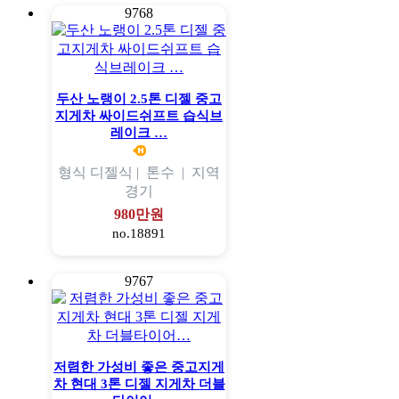
9768
두산 노랭이 2.5톤 디젤 중고
지게차 싸이드쉬프트 습식브
레이크 …
형식
디젤식 |
톤수
|
지역
경기
980만원
no.18891
9767
저렴한 가성비 좋은 중고지게
차 현대 3톤 디젤 지게차 더블