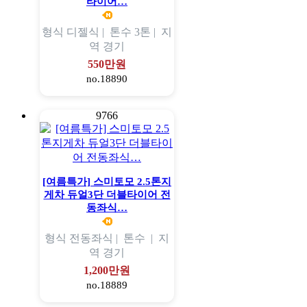
타이어…
형식
디젤식 |
톤수
3톤 |
지
역
경기
550만원
no.18890
9766
[여름특가] 스미토모 2.5톤지
게차 듀얼3단 더블타이어 전
동좌식…
형식
전동좌식 |
톤수
|
지
역
경기
1,200만원
no.18889