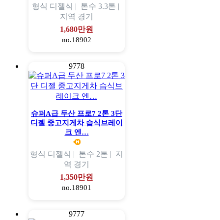
형식
디젤식 |
톤수
3.3톤 |
지역
경기
1,680만원
no.18902
9778
슈퍼A급 두산 프로7 2톤 3단
디젤 중고지게차 습식브레이
크 엔…
형식
디젤식 |
톤수
2톤 |
지
역
경기
1,350만원
no.18901
9777