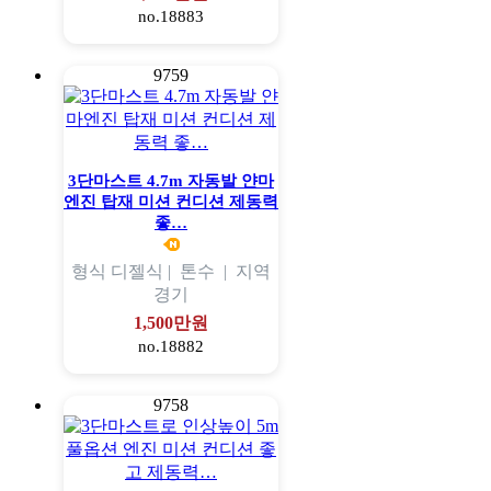
no.18883
9759
3단마스트 4.7m 자동발 얀마
엔진 탑재 미션 컨디션 제동력
좋…
형식
디젤식 |
톤수
|
지역
경기
1,500만원
no.18882
9758