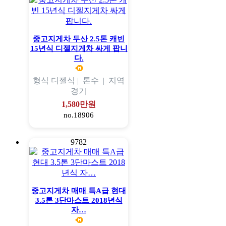
중고지게차 두산 2.5톤 캐빈
15년식 디젤지게차 싸게 팝니
다.
형식
디젤식 |
톤수
|
지역
경기
1,580만원
no.18906
9782
중고지게차 매매 특A급 현대
3.5톤 3단마스트 2018년식
자…