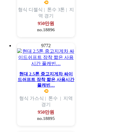
형식
디젤식 |
톤수
3톤 |
지
역
경기
950만원
no.18896
9772
현대 2.5톤 중고지게차 싸이
드쉬프트 장착 짧은 사용시간
풀캐빈…
형식
가스식 |
톤수
|
지역
경기
950만원
no.18895