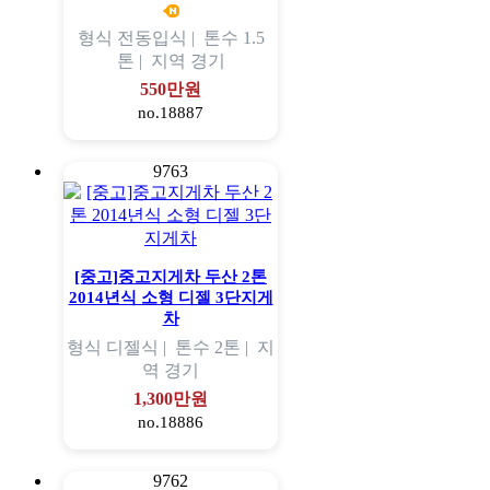
형식
전동입식 |
톤수
1.5
톤 |
지역
경기
550만원
no.18887
9763
[중고]중고지게차 두산 2톤
2014년식 소형 디젤 3단지게
차
형식
디젤식 |
톤수
2톤 |
지
역
경기
1,300만원
no.18886
9762