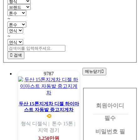
~
~
검색
메뉴닫기
9787
회
원
두산 15톤지게차 디젤 하이마
회원아이디
로
스트 자동발 중고지게차
그
필수
형식
디젤식 |
톤수
15톤 |
인
지역
경기
비밀번호
필
3,250만원