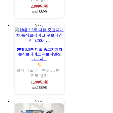
2,000만원
no.18899
9775
현대 3.3톤 디젤 중고지게차
습식브레이크 구보다엔진
5200시…
형식
디젤식 |
톤수
3.3톤 |
지역
경기
1,200만원
no.18898
9774