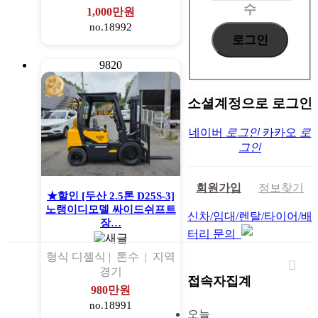
수
1,000만원
no.18992
9820
소셜계정으로 로그인
네이버
로그인
카카오
로
그인
회원가입
정보찾기
★할인 [두산 2.5톤 D25S-3]
노랭이디모델 싸이드쉬프트
신차/임대/렌탈/타이어/배
장…
터리 문의
형식
디젤식 |
톤수
|
지역
경기
접속자집계
980만원
no.18991
오늘