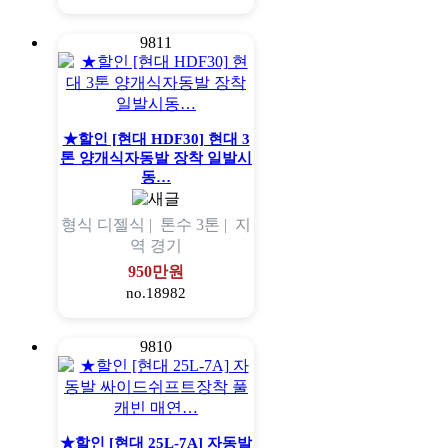
9811
★할인 [현대 HDF30] 현대 3
톤 양개식자동발 장착 일발시
동…
형식
디젤식 |
톤수
3톤 |
지
역
경기
950만원
no.18982
9810
★할인 [현대 25L-7A] 자동발