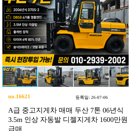
no.16621
등록일: 26-07-06
A급 중고지게차 매매 두산 7톤 06년식
3.5m 인상 자동발 디젤지게차 1600만원
급매