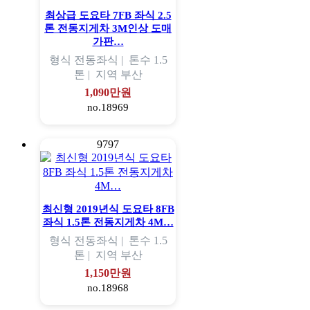
최상급 도요타 7FB 좌식 2.5
톤 전동지게차 3M인상 도매
가판…
형식
전동좌식 |
톤수
1.5
톤 |
지역
부산
1,090만원
no.18969
9797
최신형 2019년식 도요타 8FB
좌식 1.5톤 전동지게차 4M…
형식
전동좌식 |
톤수
1.5
톤 |
지역
부산
1,150만원
no.18968