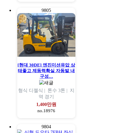
9805
[현대 30DE] 엔진미션유압 상
태좋고 제동력확실 자동발 내
구성…
형식
디젤식 |
톤수
3톤 |
지
역
경기
1,400만원
no.18976
9804