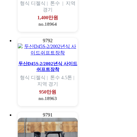
형식
디젤식 |
톤수
|
지역
경기
1,400만원
no.18964
9792
두산D45S-2/2002년식 사이드
쉬프트장착
형식
디젤식 |
톤수
4.5톤 |
지역
경기
950만원
no.18963
9791