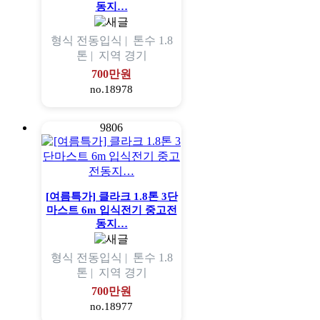
동지…
형식
전동입식 |
톤수
1.8
톤 |
지역
경기
700만원
no.18978
9806
[여름특가] 클라크 1.8톤 3단
마스트 6m 입식전기 중고전
동지…
형식
전동입식 |
톤수
1.8
톤 |
지역
경기
700만원
no.18977