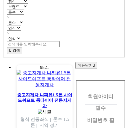
~
~
검색
메뉴닫기
9821
회
원
중고지게차 니찌유1.5톤 사이
회원아이디
로
드쉬프트 통타이어 전동지게
그
차
필수
인
형식
전동좌식 |
톤수
1.5
비밀번호
필
톤 |
지역
경기