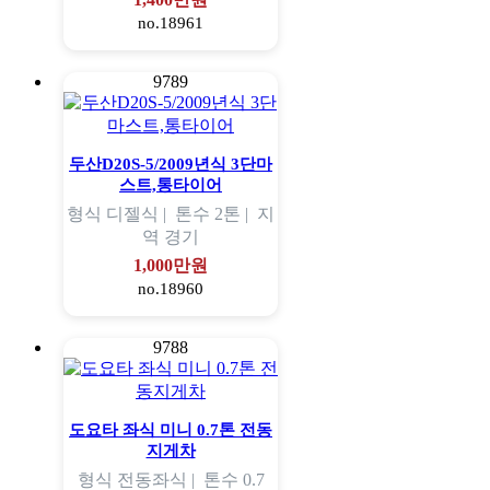
no.18961
9789
두산D20S-5/2009년식 3단마
스트,통타이어
형식
디젤식 |
톤수
2톤 |
지
역
경기
1,000만원
no.18960
9788
도요타 좌식 미니 0.7톤 전동
지게차
형식
전동좌식 |
톤수
0.7