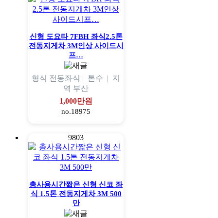
신형 도요타 7FBH 좌식2.5톤
전동지게차 3M인상 사이드시
프…
형식
전동좌식 |
톤수
|
지
역
부산
1,000만원
no.18975
9803
총사용시간짧은 신형 신코 좌
식 1.5톤 전동지게차 3M 500
만