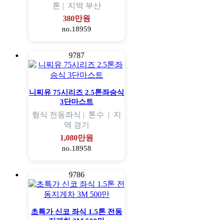
톤 |
지역
부산
380만원
no.18959
9787
니찌유 75시리즈 2.5톤좌승식
3단마스트
형식
전동좌식 |
톤수
|
지
역
경기
1,080만원
no.18958
9786
초특가 신코 좌식 1.5톤 전동