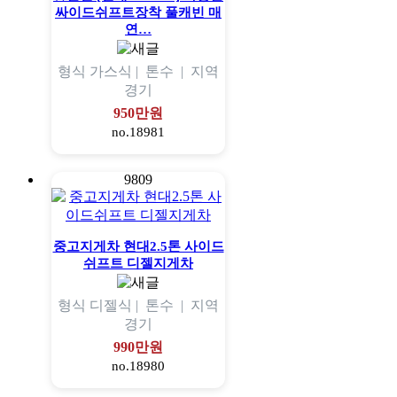
싸이드쉬프트장착 풀캐빈 매
연…
형식
가스식 |
톤수
|
지역
경기
950만원
no.18981
9809
중고지게차 현대2.5톤 사이드
쉬프트 디젤지게차
형식
디젤식 |
톤수
|
지역
경기
990만원
no.18980