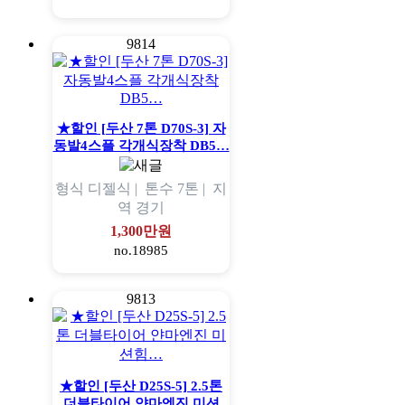
9814
★할인 [두산 7톤 D70S-3] 자
동발4스플 각개식장착 DB5…
형식
디젤식 |
톤수
7톤 |
지
역
경기
1,300만원
no.18985
9813
★할인 [두산 D25S-5] 2.5톤
더블타이어 얀마엔진 미션