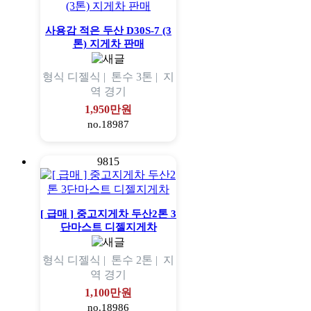
사용감 적은 두산 D30S-7 (3
톤) 지게차 판매
형식
디젤식 |
톤수
3톤 |
지
역
경기
1,950만원
no.18987
9815
[ 급매 ] 중고지게차 두산2톤 3
단마스트 디젤지게차
형식
디젤식 |
톤수
2톤 |
지
역
경기
1,100만원
no.18986