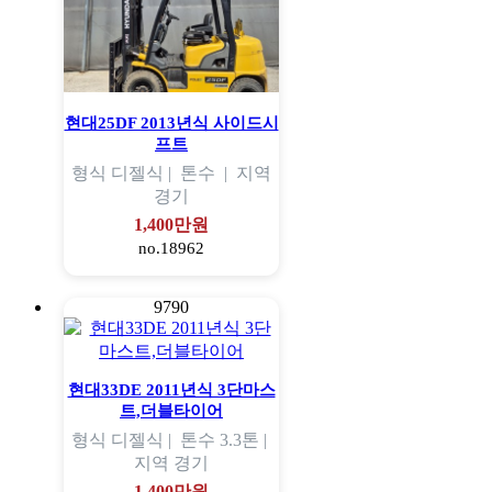
현대25DF 2013년식 사이드시
프트
형식
디젤식 |
톤수
|
지역
경기
1,400만원
no.18962
9790
현대33DE 2011년식 3단마스
트,더블타이어
형식
디젤식 |
톤수
3.3톤 |
지역
경기
1,400만원