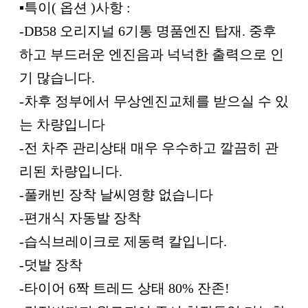
▪︎특이( 옵션 )사항 :
-DB58 오리지널 6기통 명품엔진 탑재. 중후
하고 부드러운 엔진음과 넉넉한 출력으로 인
기 많습니다.
-차후 정부에서 무상엔진교체를 받으실 수 있
는 차량입니다
-전 차주 관리상태 매우 우수하고 깔끔히 관
리된 차량입니다.
-풀캐빈 장착 날씨영향 없습니다
-편개식 자동발 장착
-습식브레이크로 제동력 칼입니다.
-덧발 장착
-타이어 6짝 트레드 상태 80% 잔존!