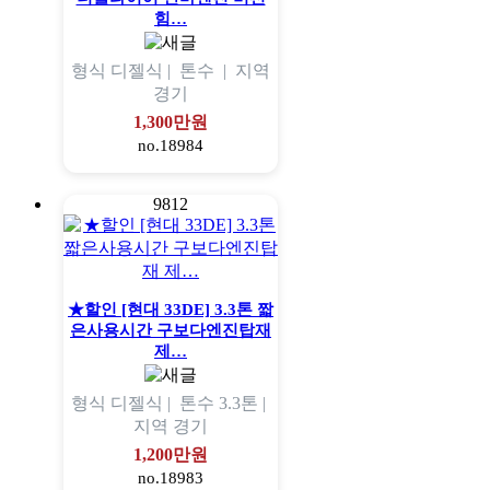
힘…
형식
디젤식 |
톤수
|
지역
경기
1,300만원
no.18984
9812
★할인 [현대 33DE] 3.3톤 짧
은사용시간 구보다엔진탑재
제…
형식
디젤식 |
톤수
3.3톤 |
지역
경기
1,200만원
no.18983