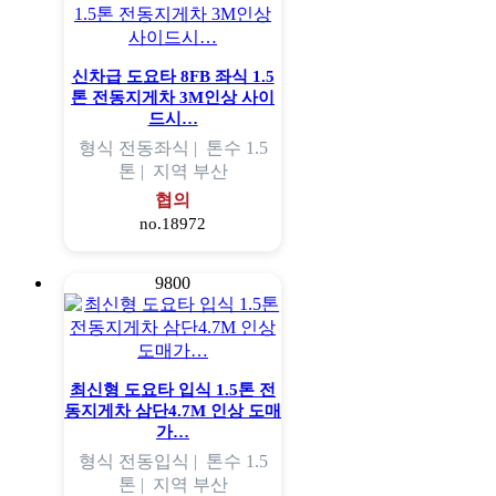
신차급 도요타 8FB 좌식 1.5
톤 전동지게차 3M인상 사이
드시…
형식
전동좌식 |
톤수
1.5
톤 |
지역
부산
협의
no.18972
9800
최신형 도요타 입식 1.5톤 전
동지게차 삼단4.7M 인상 도매
가…
형식
전동입식 |
톤수
1.5
톤 |
지역
부산