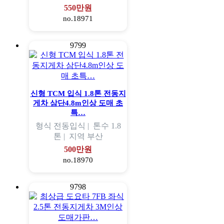
550만원
no.18971
9799
신형 TCM 입식 1.8톤 전동지
게차 삼단4.8m인상 도매 초
특…
형식
전동입식 |
톤수
1.8
톤 |
지역
부산
500만원
no.18970
9798