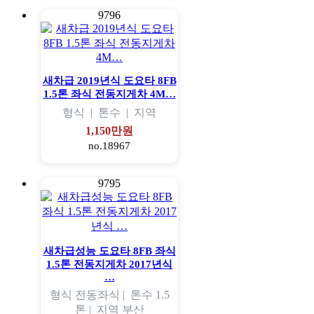
9796
새차급 2019년식 도요타 8FB
1.5톤 좌식 전동지게차 4M…
형식
|
톤수
|
지역
1,150만원
no.18967
9795
새차급성능 도요타 8FB 좌식
1.5톤 전동지게차 2017년식
…
형식
전동좌식 |
톤수
1.5
톤 |
지역
부산