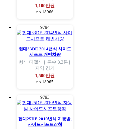
1,100만원
no.18966
9794
현대33DE 2014년식 사이드
시프트,캐빈차량
형식
디젤식 |
톤수
3.3톤 |
지역
경기
1,500만원
no.18965
9793
현대25DE 2010년식 자동발,
사이드시프트장착