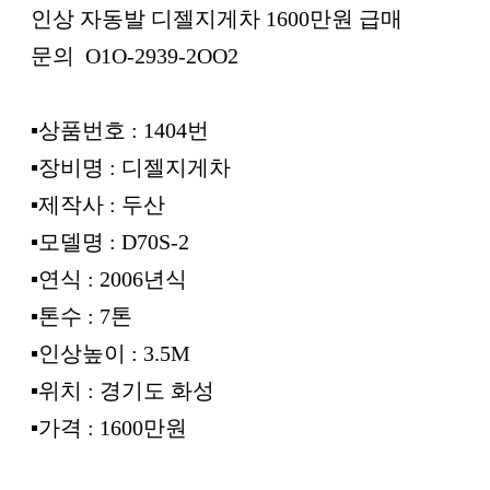
인상 자동발 디젤지게차 1600만원 급매
문의 O1O-2939-2OO2
▪︎상품번호 : 1404번
▪︎장비명 : 디젤지게차
▪︎제작사 : 두산
▪︎모델명 : D70S-2
▪︎연식 : 2006년식
▪︎톤수 : 7톤
▪︎인상높이 : 3.5M
▪︎위치 : 경기도 화성
▪︎가격 : 1600만원