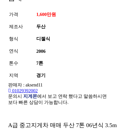
가격
1,600만원
제조사
두산
형식
디젤식
연식
2006
톤수
7톤
지역
경기
판매자 : aksend11
01029392002
문의시
지게몬
에서 보고 연락 했다고 말씀하시면
보다 빠른 상담이 가능합니다.
본문
A급 중고지게차 매매 두산 7톤 06년식 3.5m