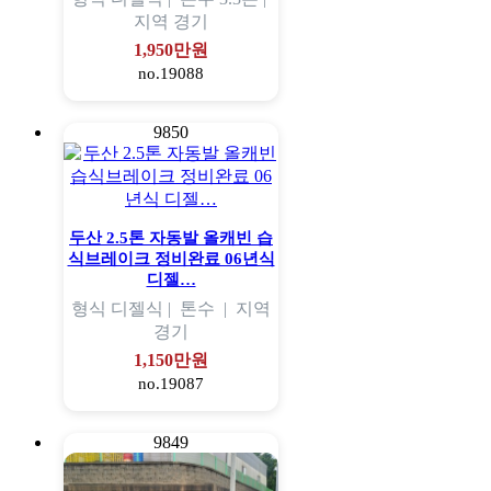
지역
경기
1,950만원
no.19088
9850
두산 2.5톤 자동발 올캐빈 습
식브레이크 정비완료 06년식
디젤…
형식
디젤식 |
톤수
|
지역
경기
1,150만원
no.19087
9849