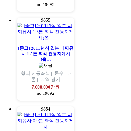
no.19093
9855
[중고] 2011년식 일본 니찌유
사 1.5톤 좌식 전동지게차
(옵…
형식
전동좌식 |
톤수
1.5
톤 |
지역
경기
7,000,000만원
no.19092
9854