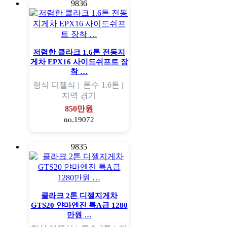
9836
저렴한 클라크 1.6톤 전동지
게차 EPX16 사이드쉬프트 장
착 …
형식
디젤식 |
톤수
1.6톤 |
지역
경기
850만원
no.19072
9835
클라크 2톤 디젤지게차
GTS20 얀마엔진 특A급 1280
만원 …