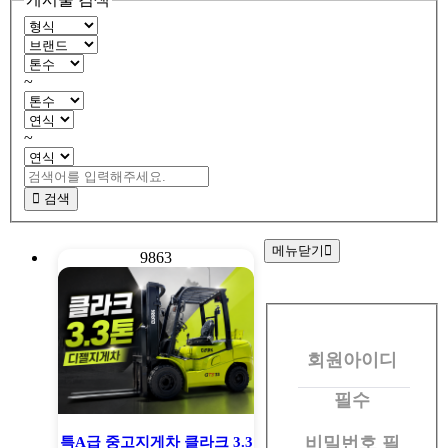
~
~
검색
메뉴닫기
9863
회
원
회원아이디
로
그
필수
인
비밀번호
필
특A급 중고지게차 클라크 3.3