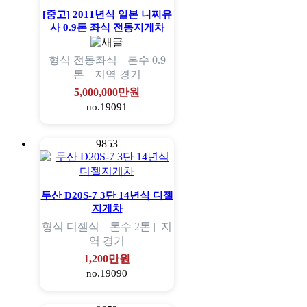
[중고] 2011년식 일본 니찌유
사 0.9톤 좌식 전동지게차
형식
전동좌식 |
톤수
0.9
톤 |
지역
경기
5,000,000만원
no.19091
9853
두산 D20S-7 3단 14년식 디젤
지게차
형식
디젤식 |
톤수
2톤 |
지
역
경기
1,200만원
no.19090