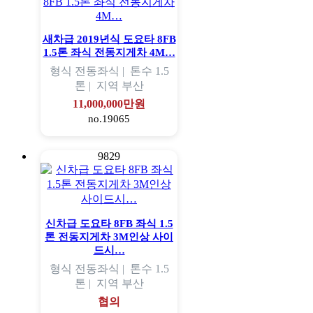
새차급 2019년식 도요타 8FB
1.5톤 좌식 전동지게차 4M…
형식
전동좌식 |
톤수
1.5
톤 |
지역
부산
11,000,000만원
no.19065
9829
신차급 도요타 8FB 좌식 1.5
톤 전동지게차 3M인상 사이
드시…
형식
전동좌식 |
톤수
1.5
톤 |
지역
부산
협의