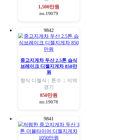
1,500만원
no.19079
9842
중고지게차 두산 2.5톤 습식
브레이크 디젤지게차 850만
원
형식
디젤식 |
톤수
|
지역
경기
850만원
no.19078
9841