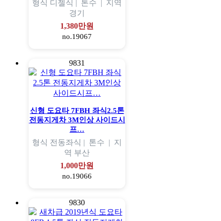
형식
디젤식 |
톤수
|
지역
경기
1,380만원
no.19067
9831
신형 도요타 7FBH 좌식2.5톤
전동지게차 3M인상 사이드시
프…
형식
전동좌식 |
톤수
|
지
역
부산
1,000만원
no.19066
9830