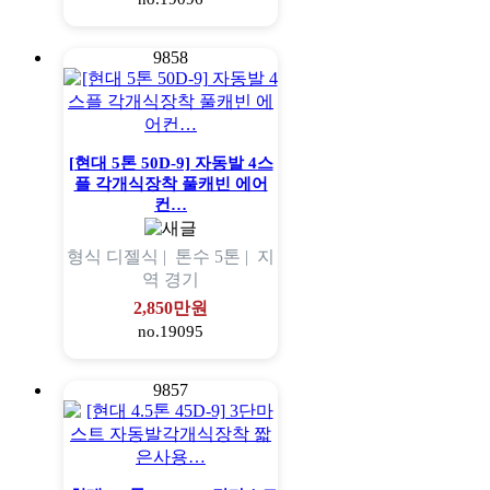
9858
[현대 5톤 50D-9] 자동발 4스
플 각개식장착 풀캐빈 에어
컨…
형식
디젤식 |
톤수
5톤 |
지
역
경기
2,850만원
no.19095
9857