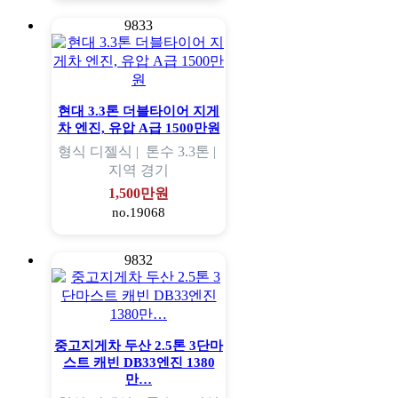
9833
현대 3.3톤 더블타이어 지게
차 엔진, 유압 A급 1500만원
형식
디젤식 |
톤수
3.3톤 |
지역
경기
1,500만원
no.19068
9832
중고지게차 두산 2.5톤 3단마
스트 캐빈 DB33엔진 1380
만…