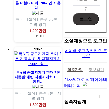
톤 더블타이어 190시간 사용
디…
수
형식
디젤식 |
톤수
3.3톤 |
지역
경기
1,200만원
no.19100
소셜계정으로 로그인
9862
네이버
로그인
카카오
로
그인
회원가입
정보찾기
특A급 중고지게차 현대 7톤
자동발 캐빈 디젤지게차 1500
신차/임대/렌탈/타이어/배
만원…
터리 문의
형식
디젤식 |
톤수
7톤 |
지
역
경기
접속자집계
1,500만원