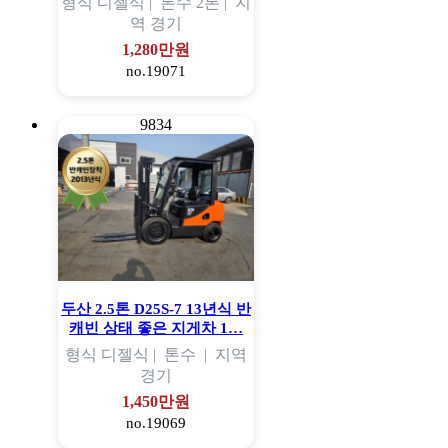
형식
디젤식 |
톤수
2톤 |
지
역
경기
1,280만원
no.19071
9834
두산 2.5톤 D25S-7 13년식 반
캐빈 상태 좋은 지게차 1…
형식
디젤식 |
톤수
|
지역
경기
1,450만원
no.19069