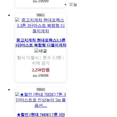
no.19099
오늘
9861
중고지게차 현대포렉스3.3톤
3단마스트 복합형 디젤지게차
형식
디젤식 |
톤수
3.3톤 |
지역
경기
2,250만원
no.19098
9860
★할인 [현대 70DE] 7톤 3단