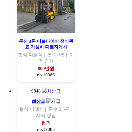
두산 3톤 더블타이어 정비완
료 가성비 디젤지게차
형식
디젤식 |
톤수
3톤 |
지
역
경기
800만원
no.19086
9848
최상급
형식
디젤식 |
톤수
3.5톤 |
지역
경남
협의
no.19085