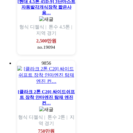
[현대 4.5톤 45D-9] 3단마스트
자동발각개식장착 짧은사
용…
형식
디젤식 |
톤수
4.5톤 |
지역
경기
2,500만원
no.19094
9856
[클라크 2톤 C20] 싸이드쉬프
트 장착 얀마엔진 탐재 엔진
컨…
형식
디젤식 |
톤수
2톤 |
지
역
경기
750만원