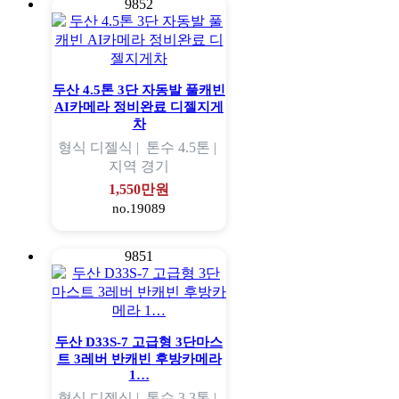
9852
두산 4.5톤 3단 자동발 풀캐빈
AI카메라 정비완료 디젤지게
차
형식
디젤식 |
톤수
4.5톤 |
지역
경기
1,550만원
no.19089
9851
두산 D33S-7 고급형 3단마스
트 3레버 반캐빈 후방카메라
1…
형식
디젤식 |
톤수
3.3톤 |