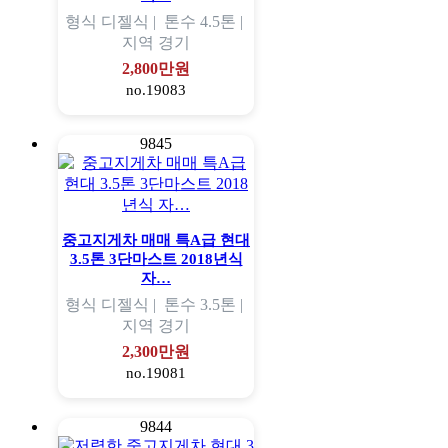
형식
디젤식 |
톤수
4.5톤 |
지역
경기
2,800만원
no.19083
9845
중고지게차 매매 특A급 현대
3.5톤 3단마스트 2018년식
자…
형식
디젤식 |
톤수
3.5톤 |
지역
경기
2,300만원
no.19081
9844