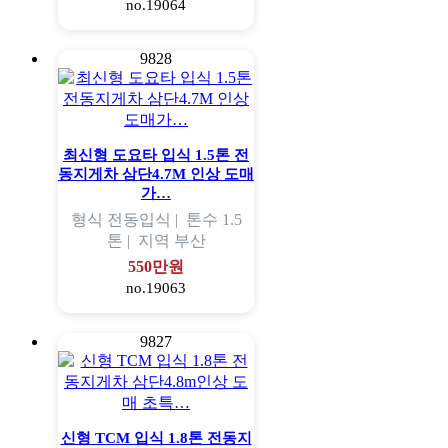
no.19064
9828
최신형 도요타 입식 1.5톤 전
동지게차 삼단4.7M 인상 도매
가…
형식
전동입식 |
톤수
1.5
톤 |
지역
부산
550만원
no.19063
9827
신형 TCM 입식 1.8톤 전동지