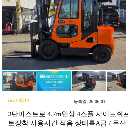
no.14513
등록일: 26-06-01
3단마스트로 4.7m인상 4스플 사이드쉬
트장착 사용시간 적음 상태특A급 / 두산 