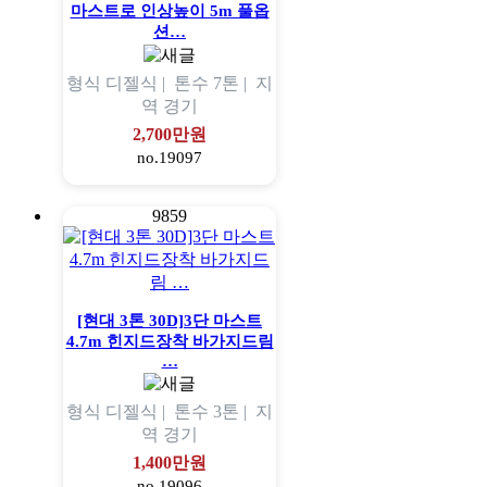
마스트로 인상높이 5m 풀옵
션…
형식
디젤식 |
톤수
7톤 |
지
역
경기
2,700만원
no.19097
9859
[현대 3톤 30D]3단 마스트
4.7m 힌지드장착 바가지드림
…
형식
디젤식 |
톤수
3톤 |
지
역
경기
1,400만원
no.19096