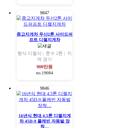
9847
중고지게차 두산2톤 사이드쉬
프트 디젤지게차
형식
디젤식 |
톤수
2톤 |
지
역
경기
900만원
no.19084
9846
16년식 현대 4.5톤 디젤지게
차 45D-9 풀캐빈 자동발 장
착…