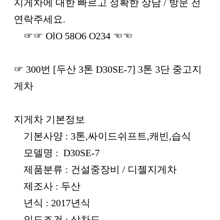
본문
지게차에 대한 빠르고 정확한 상담 / 방문 전
연락주세요.
☞☞ OlO 58O6 O234 ☜☜
☞ 300번 [두산 3톤 D30SE-7] 3톤 3단 중고지
게차
지게차 기본정보
기본사양 : 3톤,싸이드쉬프트,캐빈,습식
모델명 : D30SE-7
제품분류 : 건설중장비 / 디젤지게차
제조사 : 두산
년식 : 2017년식
인도조건 : 상차도