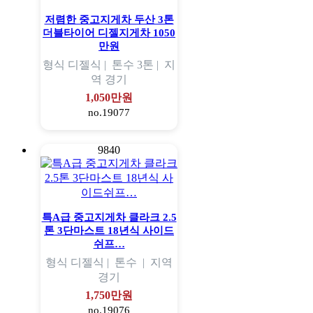
저렴한 중고지게차 두산 3톤
더블타이어 디젤지게차 1050
만원
형식
디젤식 |
톤수
3톤 |
지
역
경기
1,050만원
no.19077
9840
특A급 중고지게차 클라크 2.5
톤 3단마스트 18년식 사이드
쉬프…
형식
디젤식 |
톤수
|
지역
경기
1,750만원
no.19076