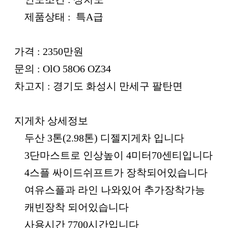
제품상태 : 특A급
가격 : 2350만원
문의 : OlO 58O6 OZ34
차고지 : 경기도 화성시 만세구 팔탄면
지게차 상세정보
두산 3톤(2.98톤) 디젤지게차 입니다
3단마스트로 인상높이 4미터70센티입니다
4스플 싸이드쉬프트가 장착되어있습니다
여유스플과 라인 나와있어 추가장착가능
캐빈장착 되어있습니다
사용시간 7700시간입니다