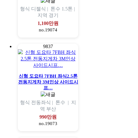
형식
디젤식 |
톤수
1.5톤 |
지역
경기
1,100만원
no.19074
9837
신형 도요타 7FBH 좌식2.5톤
전동지게차 3M인상 사이드시
프…
형식
전동좌식 |
톤수
|
지
역
부산
990만원
no.19073