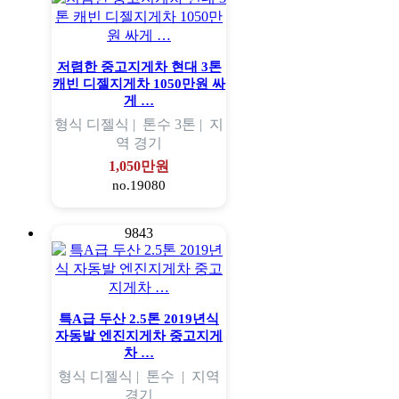
저렴한 중고지게차 현대 3톤
캐빈 디젤지게차 1050만원 싸
게 …
형식
디젤식 |
톤수
3톤 |
지
역
경기
1,050만원
no.19080
9843
특A급 두산 2.5톤 2019년식
자동발 엔진지게차 중고지게
차 …
형식
디젤식 |
톤수
|
지역
경기