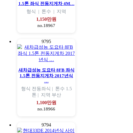
1.5톤 좌식 전동지게차 4M…
형식
|
톤수
|
지역
1,150만원
no.18967
9795
새차급성능 도요타 8FB 좌식
1.5톤 전동지게차 2017년식
…
형식
전동좌식 |
톤수
1.5
톤 |
지역
부산
1,100만원
no.18966
9794