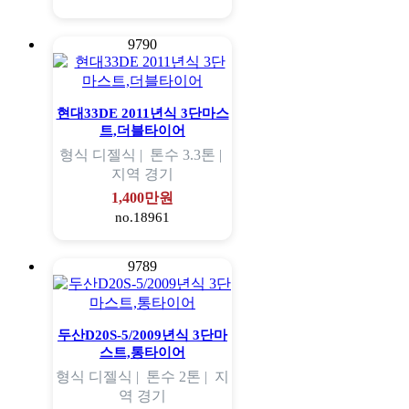
9790
현대33DE 2011년식 3단마스
트,더블타이어
형식
디젤식 |
톤수
3.3톤 |
지역
경기
1,400만원
no.18961
9789
두산D20S-5/2009년식 3단마
스트,통타이어
형식
디젤식 |
톤수
2톤 |
지
역
경기