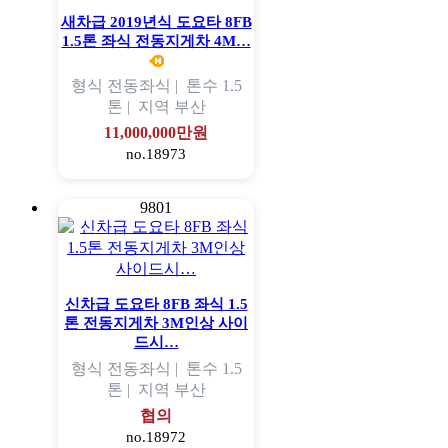
새차급 2019년식 도요타 8FB
1.5톤 좌식 전동지게차 4M…
형식
전동좌식 |
톤수
1.5
톤 |
지역
부산
11,000,000만원
no.18973
9801
신차급 도요타 8FB 좌식 1.5
톤 전동지게차 3M인상 사이
드시…
형식
전동좌식 |
톤수
1.5
톤 |
지역
부산
협의
no.18972