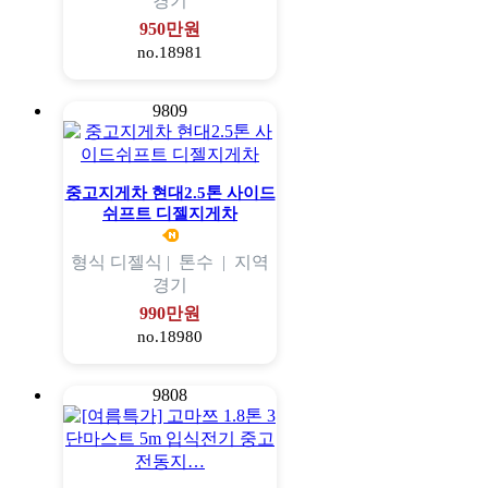
경기
950만원
no.18981
9809
중고지게차 현대2.5톤 사이드
쉬프트 디젤지게차
형식
디젤식 |
톤수
|
지역
경기
990만원
no.18980
9808