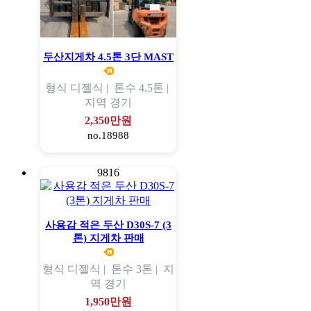
두산지게차 4.5톤 3단 MAST
형식
디젤식 |
톤수
4.5톤 |
지역
경기
2,350만원
no.18988
9816
사용감 적은 두산 D30S-7 (3
톤) 지게차 판매
형식
디젤식 |
톤수
3톤 |
지
역
경기
1,950만원