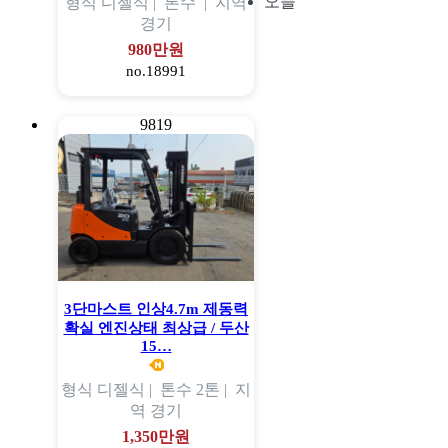
오늘
형식
디젤식 |
톤수
|
지역
경기
980만원
no.18991
9819
3단마스트 인상4.7m 제동력
확실 엔진상태 최상급 / 두산
15…
형식
디젤식 |
톤수
2톤 |
지
역
경기
1,350만원