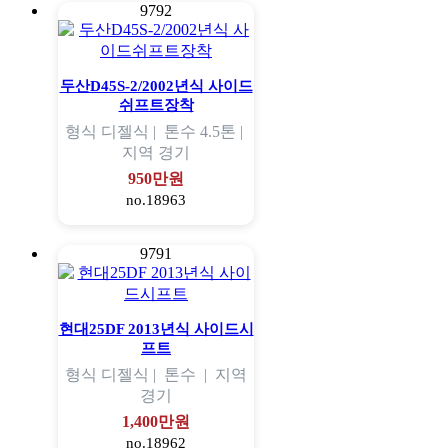
9792
두산D45S-2/2002년식 사이드
쉬프트장착
형식
디젤식 |
톤수
4.5톤 |
지역
경기
950만원
no.18963
9791
현대25DF 2013년식 사이드시
프트
형식
디젤식 |
톤수
|
지역
경기
1,400만원
no.18962