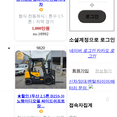
차
수
형식
전동좌식 |
톤수
1.5
톤 |
지역
경기
1,000만원
no.18992
소셜계정으로 로그인
9820
네이버
로그인
카카오
로
그인
회원가입
정보찾기
신차/임대/렌탈/타이어/배
터리 문의
★할인 [두산 2.5톤 D25S-3]
노랭이디모델 싸이드쉬프트
접속자집계
장…