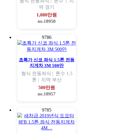
형식
전동좌식 |
톤수
|
지
역
경기
1,080만원
no.18958
9786
초특가 신코 좌식 1.5톤 전동
지게차 3M 500만
형식
전동좌식 |
톤수
1.5
톤 |
지역
부산
500만원
no.18957
9785