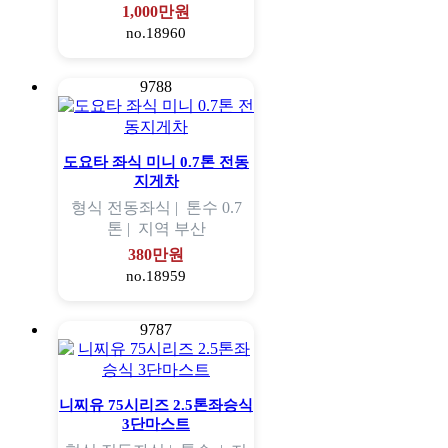
1,000만원
no.18960
9788
도요타 좌식 미니 0.7톤 전동
지게차
형식
전동좌식 |
톤수
0.7
톤 |
지역
부산
380만원
no.18959
9787
니찌유 75시리즈 2.5톤좌승식
3단마스트