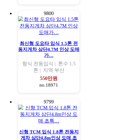
9800
최신형 도요타 입식 1.5톤 전
동지게차 삼단4.7M 인상 도매
가…
형식
전동입식 |
톤수
1.5
톤 |
지역
부산
550만원
no.18971
9799
신형 TCM 입식 1.8톤 전동지
게차 삼단4.8m인상 도매 초