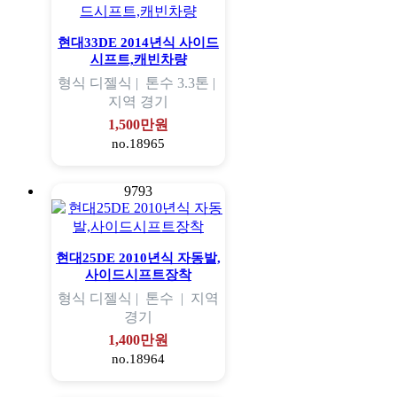
현대33DE 2014년식 사이드
시프트,캐빈차량
형식
디젤식 |
톤수
3.3톤 |
지역
경기
1,500만원
no.18965
9793
현대25DE 2010년식 자동발,
사이드시프트장착
형식
디젤식 |
톤수
|
지역
경기
1,400만원
no.18964