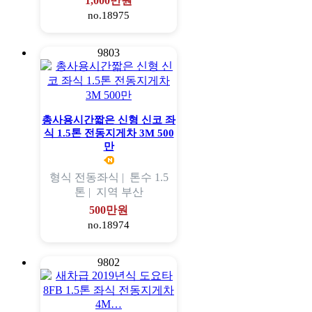
1,000만원
no.18975
9803
총사용시간짧은 신형 신코 좌
식 1.5톤 전동지게차 3M 500
만
형식
전동좌식 |
톤수
1.5
톤 |
지역
부산
500만원
no.18974
9802