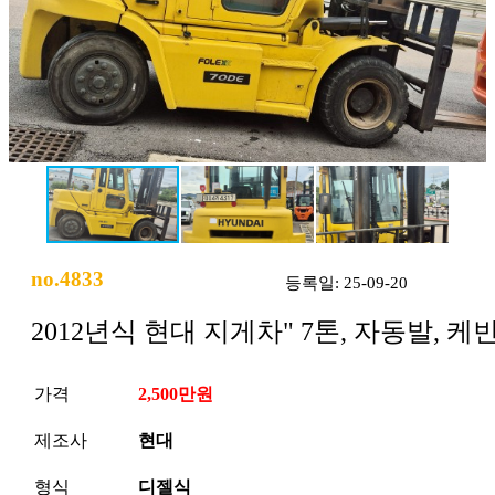
no.4833
등록일: 25-09-20
2012년식 현대 지게차" 7톤, 자동발, 케
가격
2,500만원
제조사
현대
형식
디젤식