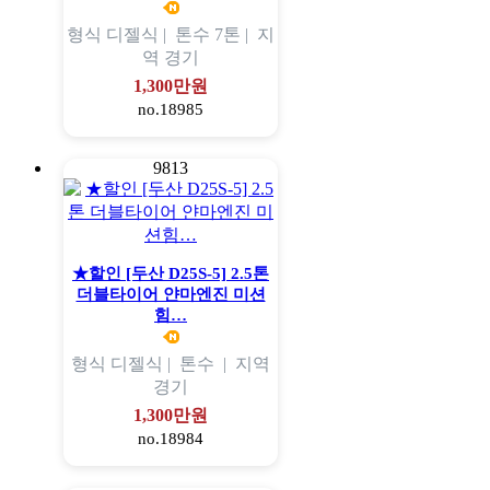
형식
디젤식 |
톤수
7톤 |
지
역
경기
1,300만원
no.18985
9813
★할인 [두산 D25S-5] 2.5톤
더블타이어 얀마엔진 미션
힘…
형식
디젤식 |
톤수
|
지역
경기
1,300만원
no.18984