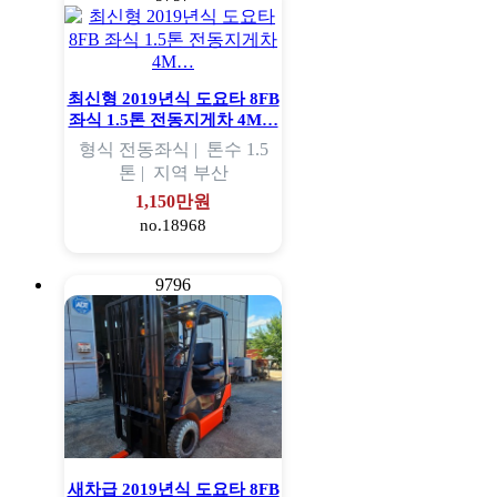
최신형 2019년식 도요타 8FB
좌식 1.5톤 전동지게차 4M…
형식
전동좌식 |
톤수
1.5
톤 |
지역
부산
1,150만원
no.18968
9796
새차급 2019년식 도요타 8FB