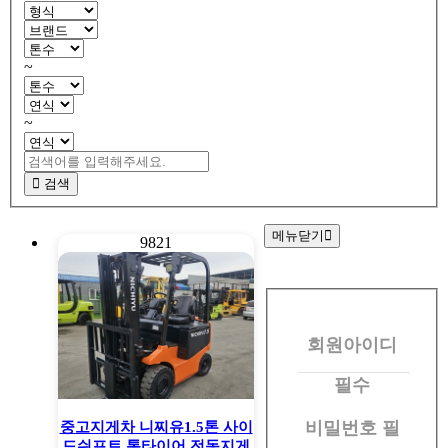
~
~
검색
메뉴닫기
9821
회
원
회원아이디
로
그
필수
인
비밀번호
필
중고지게차 니찌유1.5톤 사이
드쉬프트 통타이어 전동지게