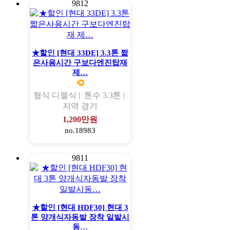
9812
★할인 [현대 33DE] 3.3톤 짧
은사용시간 구보다엔진탑재
제…
형식
디젤식 |
톤수
3.3톤 |
지역
경기
1,200만원
no.18983
9811
★할인 [현대 HDF30] 현대 3
톤 양개식자동발 장착 일발시
동…