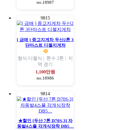
no.18987
9815
[ 급매 ] 중고지게차 두산2톤 3
단마스트 디젤지게차
형식
디젤식 |
톤수
2톤 |
지
역
경기
1,100만원
no.18986
9814
★할인 [두산 7톤 D70S-3] 자
동발4스플 각개식장착 DB5…