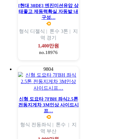
[현대 30DE] 엔진미션유압 상
태좋고 제동력확실 자동발 내
구성…
형식
디젤식 |
톤수
3톤 |
지
역
경기
1,400만원
no.18976
9804
신형 도요타 7FBH 좌식2.5톤
전동지게차 3M인상 사이드시
프…
형식
전동좌식 |
톤수
|
지
역
부산