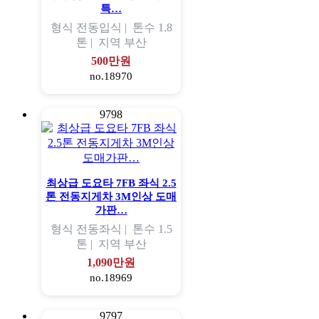
특…
형식
전동입식 |
톤수
1.8
톤 |
지역
부산
500만원
no.18970
9798
최상급 도요타 7FB 좌식 2.5
톤 전동지게차 3M인상 도매
가판…
형식
전동좌식 |
톤수
1.5
톤 |
지역
부산
1,090만원
no.18969
9797