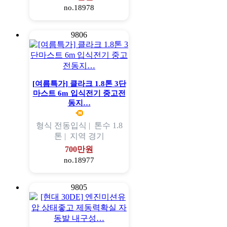
no.18978
9806
[여름특가] 클라크 1.8톤 3단
마스트 6m 입식전기 중고전
동지…
형식
전동입식 |
톤수
1.8
톤 |
지역
경기
700만원
no.18977
9805