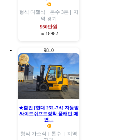
형식
디젤식 |
톤수
3톤 |
지
역
경기
950만원
no.18982
9810
★할인 [현대 25L-7A] 자동발
싸이드쉬프트장착 풀캐빈 매
연…
형식
가스식 |
톤수
|
지역