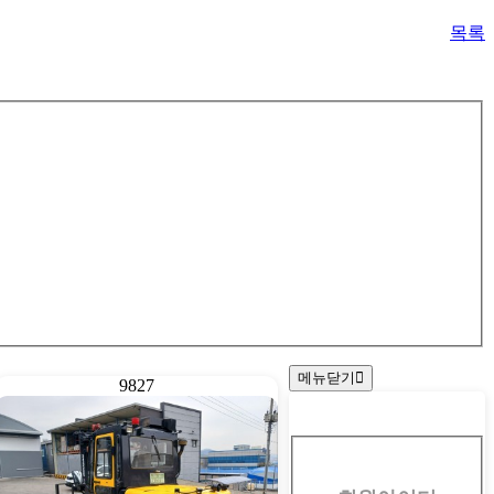
목록
메뉴닫기
9827
회
원