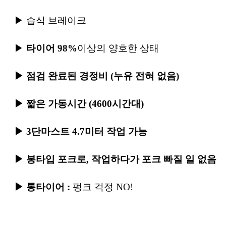
▶
습식 브레이크
▶
타이어
98%
이상의 양호한 상태
▶
점검 완료된 경정비
(
누유 전혀 없음
)
▶
짧은 가동시간
(4600
시간대
)
▶
3
단마스트
4.7
미터 작업 가능
▶
봉타입 포크로
,
작업하다가 포크 빠질 일 없음
▶
통타이어
:
펑크 걱정
NO!