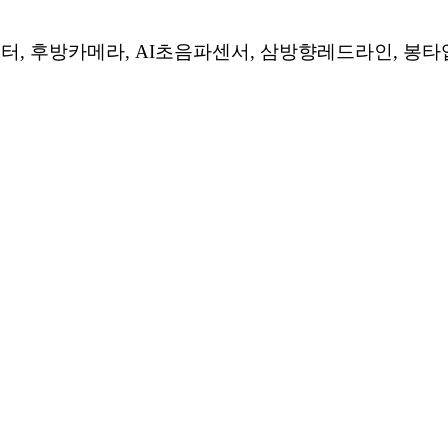
히터
,
후방카메라
, AI
초음파센서
,
삼방향레드라인
,
봉타