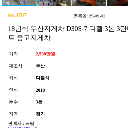
no.3787
등록일: 25-09-02
18년식 두산지게차 D30S-7 디젤 3톤 3
트 중고지게차
가격
2,500만원
제조사
두산
형식
디젤식
연식
2018
톤수
3톤
지역
경기
판매자 : 드림