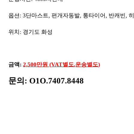
옵션
: 3
단마스트
,
편개자동발
,
통타이어
,
반캐빈
,
위치
:
경기도 화성
금액
:
2,500
만원
(VAT
별도
,
운송별도
)
문의
: O1O.7407.8448