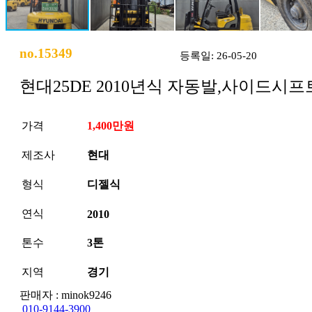
no.15349
등록일: 26-05-20
현대25DE 2010년식 자동발,사이드시프
가격
1,400만원
제조사
현대
형식
디젤식
연식
2010
톤수
3톤
지역
경기
판매자 : minok9246
010-9144-3900