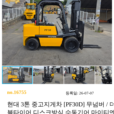
no.16755
등록일: 26-07-07
현대 3톤 중고지게차 [PF30D] 무넘버 / 
블타이어 디스크방식 수동기어 마이티