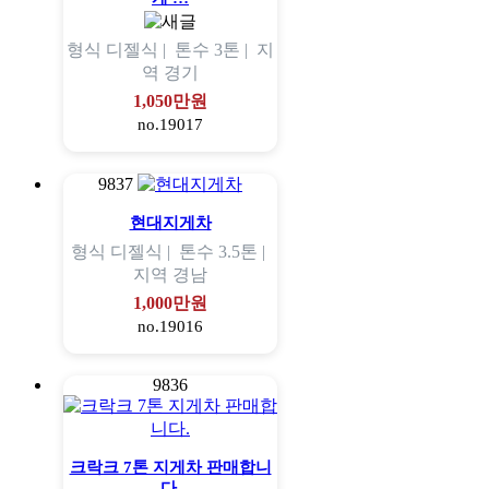
형식
디젤식 |
톤수
3톤 |
지
역
경기
1,050만원
no.19017
9837
현대지게차
형식
디젤식 |
톤수
3.5톤 |
지역
경남
1,000만원
no.19016
9836
크락크 7톤 지게차 판매합니
다.