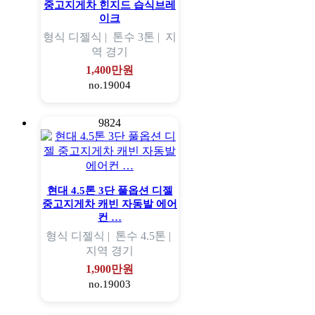
중고지게차 힌지드 습식브레
이크
형식
디젤식 |
톤수
3톤 |
지
역
경기
1,400만원
no.19004
9824
현대 4.5톤 3단 풀옵션 디젤
중고지게차 캐빈 자동발 에어
컨 …
형식
디젤식 |
톤수
4.5톤 |
지역
경기
1,900만원
no.19003