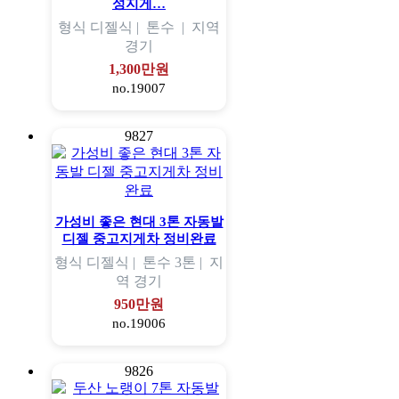
성지게…
형식
디젤식 |
톤수
|
지역
경기
1,300만원
no.19007
9827
가성비 좋은 현대 3톤 자동발
디젤 중고지게차 정비완료
형식
디젤식 |
톤수
3톤 |
지
역
경기
950만원
no.19006
9826