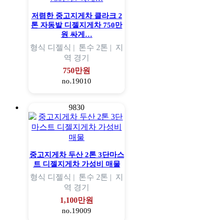
저렴한 중고지게차 클라크 2
톤 자동발 디젤지게차 750만
원 싸게…
형식
디젤식 |
톤수
2톤 |
지
역
경기
750만원
no.19010
9830
중고지게차 두산 2톤 3단마스
트 디젤지게차 가성비 매물
형식
디젤식 |
톤수
2톤 |
지
역
경기
1,100만원
no.19009