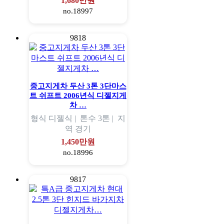
1,680만원
no.18997
9818
중고지게차 두산 3톤 3단마스
트 쉬프트 2006년식 디젤지게
차 …
형식
디젤식 |
톤수
3톤 |
지
역
경기
1,450만원
no.18996
9817