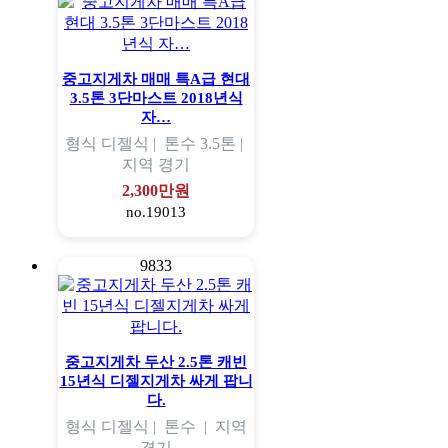
중고지게차 매매 특A급 현대
3.5톤 3단마스트 2018년식
자…
형식
디젤식 |
톤수
3.5톤 |
지역
경기
2,300만원
no.19013
9833
중고지게차 두산 2.5톤 캐빈
15년식 디젤지게차 싸게 팝니
다.
형식
디젤식 |
톤수
|
지역
경기