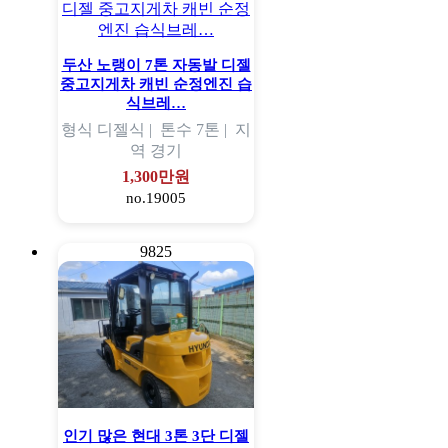
두산 노랭이 7톤 자동발 디젤
중고지게차 캐빈 순정엔진 습
식브레…
형식
디젤식 |
톤수
7톤 |
지
역
경기
1,300만원
no.19005
9825
인기 많은 현대 3톤 3단 디젤