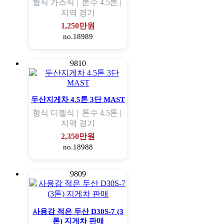
형식
가스식 |
톤수
4.5톤 |
지역
경기
1,250만원
no.18989
9810
두산지게차 4.5톤 3단 MAST
형식
디젤식 |
톤수
4.5톤 |
지역
경기
2,350만원
no.18988
9809
사용감 적은 두산 D30S-7 (3
톤) 지게차 판매