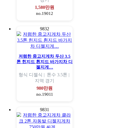
1,580만원
no.19012
9832
저렴한 중고지게차 두산 3.5
톤 힌지드 흰지드 바가지차 디
젤지게…
형식
디젤식 |
톤수
3.5톤 |
지역
경기
980만원
no.19011
9831