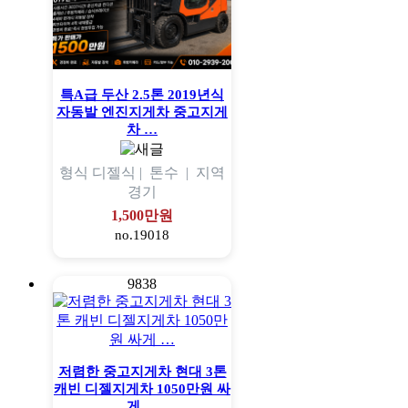
특A급 두산 2.5톤 2019년식
자동발 엔진지게차 중고지게
차 …
형식
디젤식 |
톤수
|
지역
경기
1,500만원
no.19018
9838
저렴한 중고지게차 현대 3톤
캐빈 디젤지게차 1050만원 싸
게 …