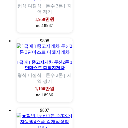
형식
디젤식 |
톤수
3톤 |
지
역
경기
1,950만원
no.18987
9808
[ 급매 ] 중고지게차 두산2톤 3
단마스트 디젤지게차
형식
디젤식 |
톤수
2톤 |
지
역
경기
1,100만원
no.18986
9807