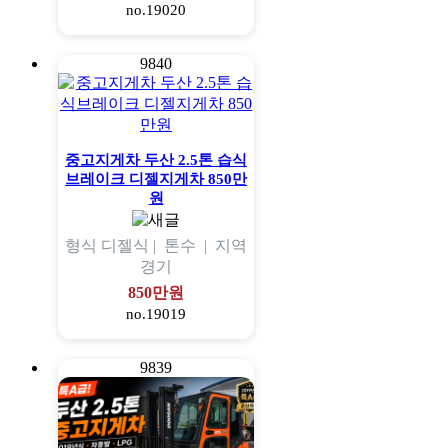
no.19020
9840
중고지게차 두산 2.5톤 습식
브레이크 디젤지게차 850만
원
형식
디젤식 |
톤수
|
지역
경기
850만원
no.19019
9839