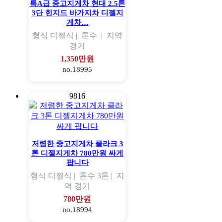
특A급 중고지게차 현대 2.5톤
3단 힌지드 바가지차 디젤지
게차…
형식
디젤식 |
톤수
|
지역
경기
1,350만원
no.18995
9816
저렴한 중고지게차 클라크 3
톤 디젤지게차 780만원 싸게
팝니다
형식
디젤식 |
톤수
3톤 |
지
역
경기
780만원
no.18994