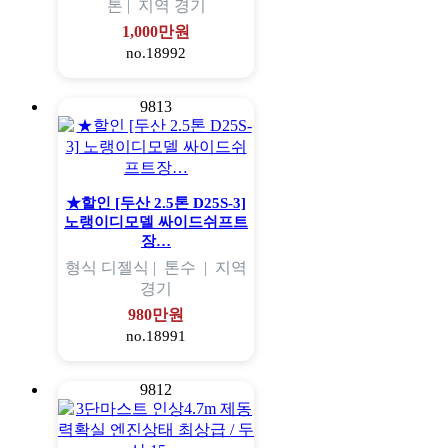
톤 |
지역
경기
1,000만원
no.18992
9813
★할인 [두산 2.5톤 D25S-3]
노랭이디모델 싸이드쉬프트
장…
형식
디젤식 |
톤수
|
지역
경기
980만원
no.18991
9812