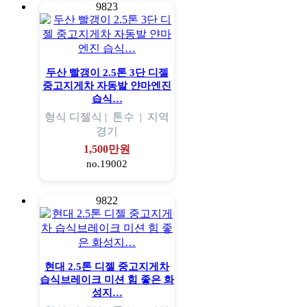
9823
두산 빨갱이 2.5톤 3단 디젤
중고지게차 자동발 얀마엔진
습식…
형식
디젤식 |
톤수
|
지역
경기
1,500만원
no.19002
9822
현대 2.5톤 디젤 중고지게차
습식브레이크 미션 힘 좋은 화
성지…