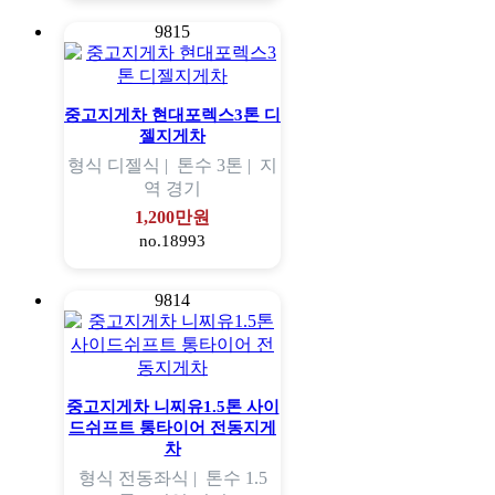
9815
중고지게차 현대포렉스3톤 디
젤지게차
형식
디젤식 |
톤수
3톤 |
지
역
경기
1,200만원
no.18993
9814
중고지게차 니찌유1.5톤 사이
드쉬프트 통타이어 전동지게
차
형식
전동좌식 |
톤수
1.5