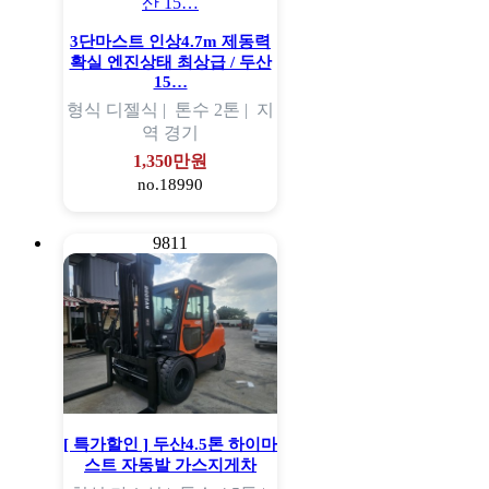
3단마스트 인상4.7m 제동력
확실 엔진상태 최상급 / 두산
15…
형식
디젤식 |
톤수
2톤 |
지
역
경기
1,350만원
no.18990
9811
[ 특가할인 ] 두산4.5톤 하이마
스트 자동발 가스지게차