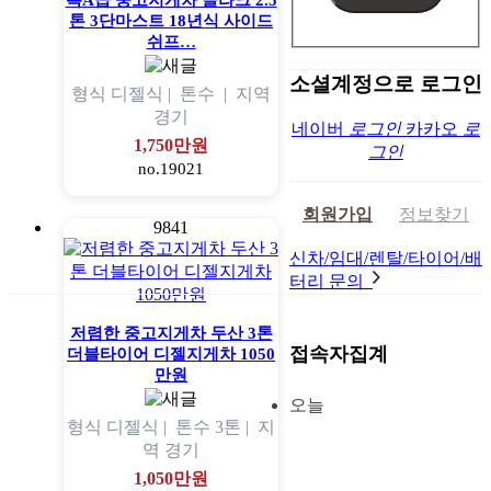
특A급 중고지게차 클라크 2.5
톤 3단마스트 18년식 사이드
쉬프…
소셜계정으로 로그인
형식
디젤식 |
톤수
|
지역
경기
네이버
로그인
카카오
로
1,750만원
그인
no.19021
회원가입
정보찾기
9841
신차/임대/렌탈/타이어/배
터리 문의
저렴한 중고지게차 두산 3톤
접속자집계
더블타이어 디젤지게차 1050
만원
오늘
형식
디젤식 |
톤수
3톤 |
지
역
경기
1,050만원