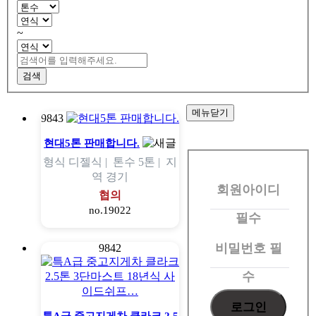
~
검색
메뉴닫기
9843
회
현대5톤 판매합니다.
형식
디젤식 |
톤수
5톤 |
지
원
역
경기
회원아이디
로
협의
no.19022
그
필수
인
비밀번호
필
9842
수