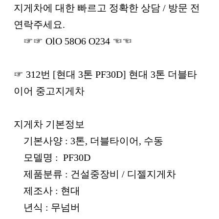
본문
지게차에 대한 빠르고 정확한 상담 / 방문 전
연락주세요.
☞☞ OlO 58O6 O234 ☜☜
☞ 312번 [현대 3톤 PF30D] 현대 3톤 더블타
이어 중고지게차
지게차 기본정보
기본사양 : 3톤, 더블타이어, 수동
모델명 : PF30D
제품분류 : 건설중장비 / 디젤지게차
제조사 : 현대
년식 : 무넘버