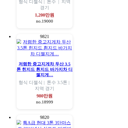
형식
디젤식 |
톤수
|
지역
경기
1,200만원
no.19000
9821
저렴한 중고지게차 두산 3.5
톤 힌지드 흰지드 바가지차 디
젤지게…
형식
디젤식 |
톤수
3.5톤 |
지역
경기
980만원
no.18999
9820