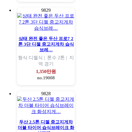
9829
상태 완전 좋은 두산 프로7 2
톤 3단 디젤 중고지게차 습식
브레…
형식
디젤식 |
톤수
2톤 |
지
역
경기
1,350만원
no.19008
9828
두산 2.5톤 디젤 중고지게차
더블 타이어 습식브레이크 화