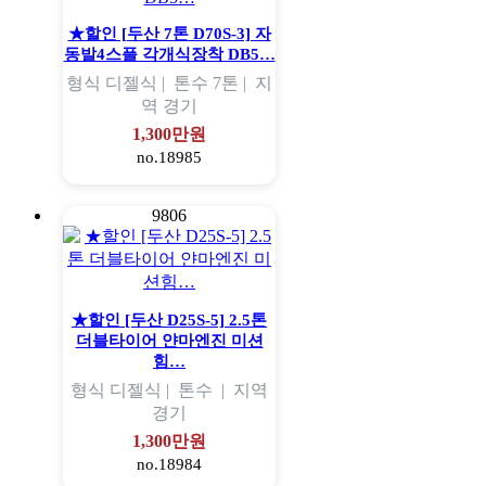
★할인 [두산 7톤 D70S-3] 자
동발4스플 각개식장착 DB5…
형식
디젤식 |
톤수
7톤 |
지
역
경기
1,300만원
no.18985
9806
★할인 [두산 D25S-5] 2.5톤
더블타이어 얀마엔진 미션
힘…
형식
디젤식 |
톤수
|
지역
경기
1,300만원
no.18984