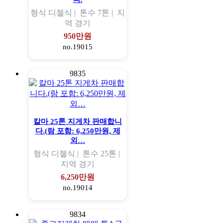
형식
디젤식 |
톤수
7톤 |
지
역
경기
950만원
no.19015
9835
칼마 25톤 지게차 판매합니
다.(람 포함: 6,250만원, 제
외…
형식
디젤식 |
톤수
25톤 |
지역
경기
6,250만원
no.19014
9834