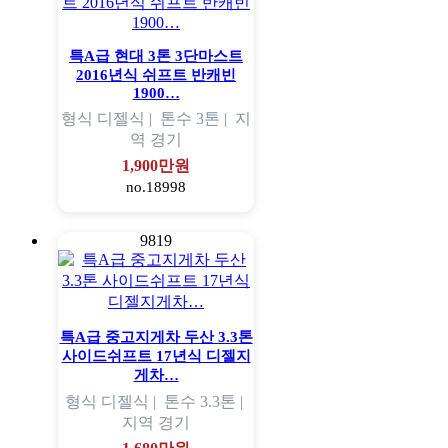
특A급 현대 3톤 3단마스트
2016년식 쉬프트 반캐빈
1900…
형식
디젤식 |
톤수
3톤 |
지
역
경기
1,900만원
no.18998
9819
특A급 중고지게차 두산 3.3톤
사이드쉬프트 17년식 디젤지
게차…
형식
디젤식 |
톤수
3.3톤 |
지역
경기