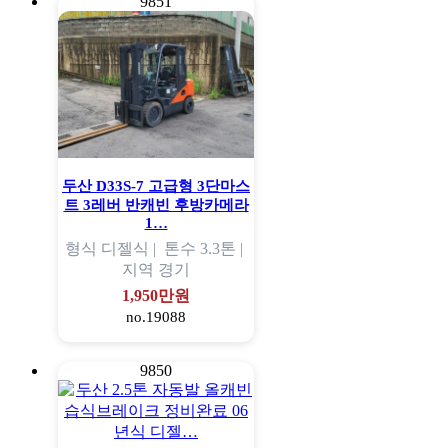
9851
두산 D33S-7 고급형 3단마스
트 3레버 반캐빈 후방카메라
1…
형식
디젤식 |
톤수
3.3톤 |
지역
경기
1,950만원
no.19088
9850