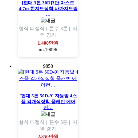
[현대 3톤 30D]3단 마스트
4.7m 힌지드장착 바가지드림
…
형식
디젤식 |
톤수
3톤 |
지
역
경기
1,400만원
no.19096
9858
[현대 5톤 50D-9] 자동발 4스
플 각개식장착 풀캐빈 에어
컨…
형식
디젤식 |
톤수
5톤 |
지
역
경기
2,850만원