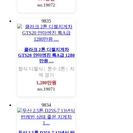
no.19072
9835
클라크 2톤 디젤지게차
GTS20 얀마엔진 특A급 1280
만원 …
형식
디젤식 |
톤수
2톤 |
지
역
경기
1,280만원
no.19071
9834
두산 2.5톤 D25S-7 13년식 반