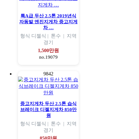
특A급 두산 2.5톤 2019년식
자동발 엔진지게차 중고지게
차 …
형식
디젤식 |
톤수
|
지역
경기
1,500만원
no.19079
9842
중고지게차 두산 2.5톤 습식
브레이크 디젤지게차 850만
원
형식
디젤식 |
톤수
|
지역
경기
850만원