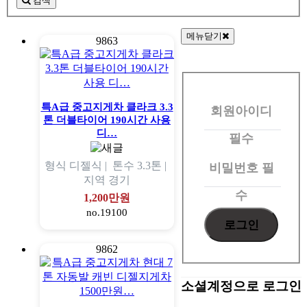
검색
메뉴닫기
9863
회
원
특A급 중고지게차 클라크 3.3
회원아이디
로
톤 더블타이어 190시간 사용
그
디…
필수
인
형식
디젤식 |
톤수
3.3톤 |
비밀번호
필
지역
경기
수
1,200만원
no.19100
9862
소셜계정으로 로그인