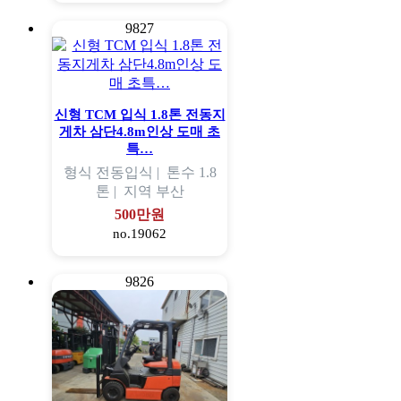
9827
신형 TCM 입식 1.8톤 전동지
게차 삼단4.8m인상 도매 초
특…
형식
전동입식 |
톤수
1.8
톤 |
지역
부산
500만원
no.19062
9826