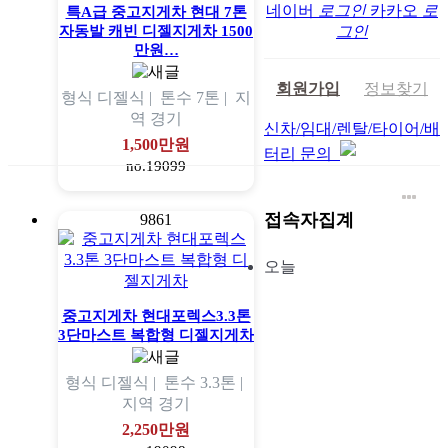
네이버
로그인
카카오
로
특A급 중고지게차 현대 7톤
자동발 캐빈 디젤지게차 1500
그인
만원…
회원가입
정보찾기
형식
디젤식 |
톤수
7톤 |
지
역
경기
신차/임대/렌탈/타이어/배
1,500만원
터리 문의
no.19099
접속자집계
9861
오늘
중고지게차 현대포렉스3.3톤
3단마스트 복합형 디젤지게차
형식
디젤식 |
톤수
3.3톤 |
지역
경기
2,250만원