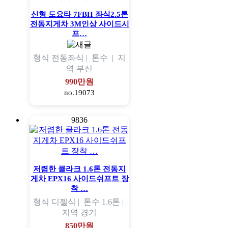
신형 도요타 7FBH 좌식2.5톤
전동지게차 3M인상 사이드시
프…
형식
전동좌식 |
톤수
|
지
역
부산
990만원
no.19073
9836
저렴한 클라크 1.6톤 전동지
게차 EPX16 사이드쉬프트 장
착 …
형식
디젤식 |
톤수
1.6톤 |
지역
경기
850만원