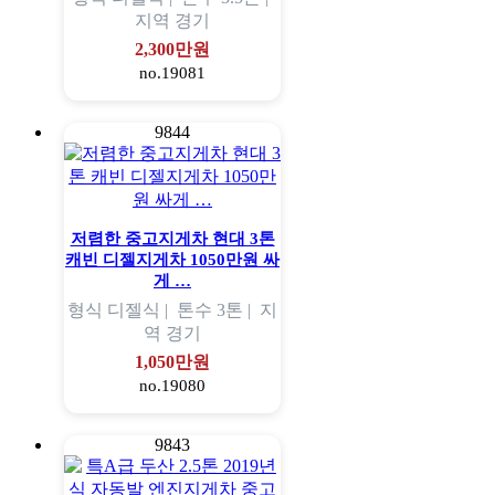
지역
경기
2,300만원
no.19081
9844
저렴한 중고지게차 현대 3톤
캐빈 디젤지게차 1050만원 싸
게 …
형식
디젤식 |
톤수
3톤 |
지
역
경기
1,050만원
no.19080
9843