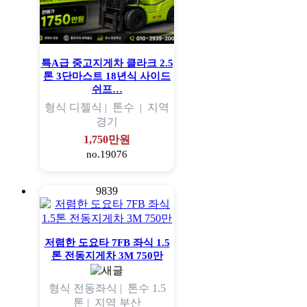
특A급 중고지게차 클라크 2.5
톤 3단마스트 18년식 사이드
쉬프…
형식
디젤식 |
톤수
|
지역
경기
1,750만원
no.19076
9839
저렴한 도요타 7FB 좌식 1.5
톤 전동지게차 3M 750만
형식
전동좌식 |
톤수
1.5
톤 |
지역
부산