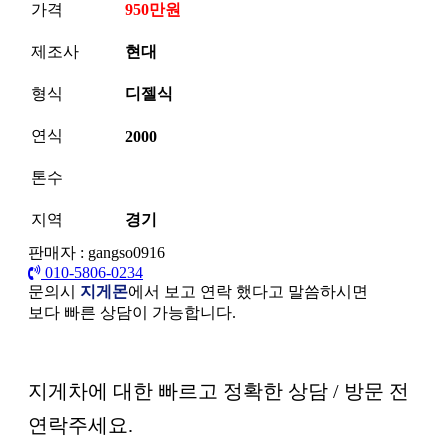
가격
950만원
제조사
현대
형식
디젤식
연식
2000
톤수
지역
경기
판매자 : gangso0916
010-5806-0234
문의시
지게몬
에서 보고 연락 했다고 말씀하시면
보다 빠른 상담이 가능합니다.
본문
지게차에 대한 빠르고 정확한 상담 / 방문 전
연락주세요.