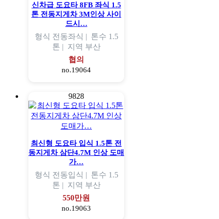
신차급 도요타 8FB 좌식 1.5
톤 전동지게차 3M인상 사이
드시…
형식
전동좌식 |
톤수
1.5
톤 |
지역
부산
협의
no.19064
9828
최신형 도요타 입식 1.5톤 전
동지게차 삼단4.7M 인상 도매
가…
형식
전동입식 |
톤수
1.5
톤 |
지역
부산
550만원
no.19063