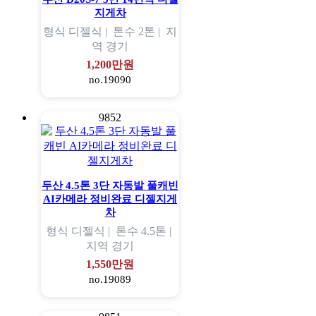
지게차
형식
디젤식 |
톤수
2톤 |
지
역
경기
1,200만원
no.19090
9852
두산 4.5톤 3단 자동발 풀캐빈
AI카메라 정비완료 디젤지게
차
형식
디젤식 |
톤수
4.5톤 |
지역
경기
1,550만원
no.19089