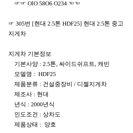
☞☞ OlO 58O6 O234 ☜☜
☞ 305번 [현대 2.5톤 HDF25] 현대 2.5톤 중고
지게차
지게차 기본정보
기본사양 : 2.5톤, 싸이드쉬프트, 캐빈
모델명 : HDF25
제품분류 : 건설중장비 / 디젤지게차
제조사 : 현대
년식 : 2000년식
인도조건 : 상차도
제품상태 : 양호