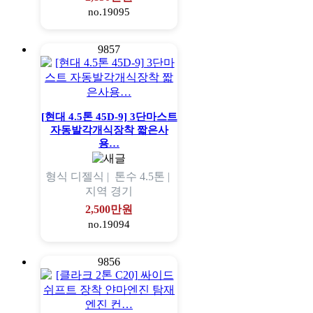
no.19095
9857
[현대 4.5톤 45D-9] 3단마스트
자동발각개식장착 짧은사
용…
형식
디젤식 |
톤수
4.5톤 |
지역
경기
2,500만원
no.19094
9856