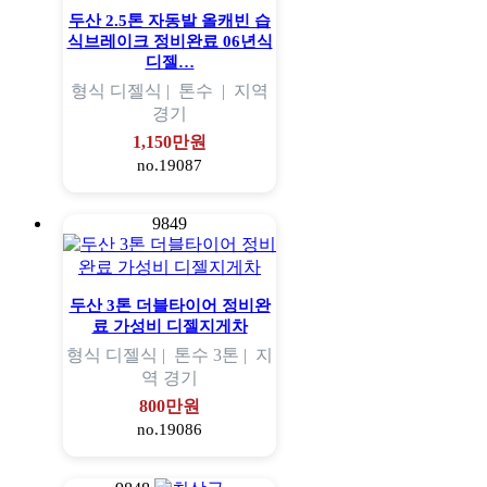
두산 2.5톤 자동발 올캐빈 습
식브레이크 정비완료 06년식
디젤…
형식
디젤식 |
톤수
|
지역
경기
1,150만원
no.19087
9849
두산 3톤 더블타이어 정비완
료 가성비 디젤지게차
형식
디젤식 |
톤수
3톤 |
지
역
경기
800만원
no.19086