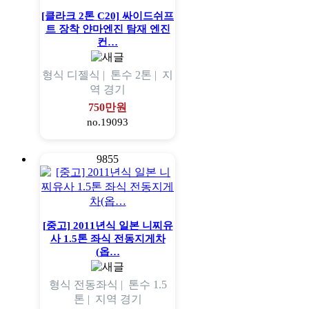
[클라크 2톤 C20] 싸이드쉬프
트 장착 얀마엔진 탐재 엔진
컨…
형식
디젤식 |
톤수
2톤 |
지
역
경기
750만원
no.19093
9855
[중고] 2011년식 일본 니찌유
사 1.5톤 좌식 전동지게차
(옵…
형식
전동좌식 |
톤수
1.5
톤 |
지역
경기