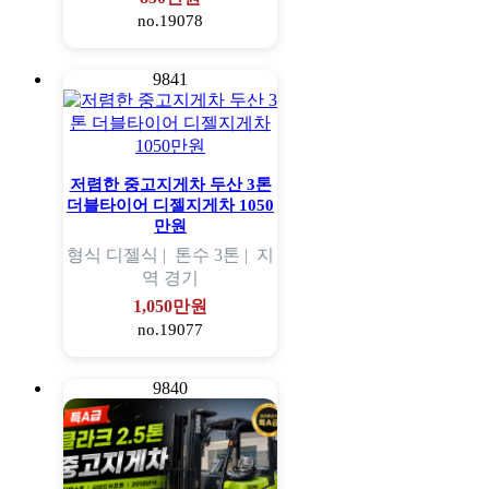
no.19078
9841
저렴한 중고지게차 두산 3톤
더블타이어 디젤지게차 1050
만원
형식
디젤식 |
톤수
3톤 |
지
역
경기
1,050만원
no.19077
9840