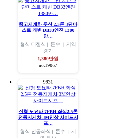
중고지게차 두산 2.5톤 3단마
스트 캐빈 DB33엔진 1380
만…
형식
디젤식 |
톤수
|
지역
경기
1,380만원
no.19067
9831
신형 도요타 7FBH 좌식2.5톤
전동지게차 3M인상 사이드시
프…
형식
전동좌식 |
톤수
|
지
역
부산