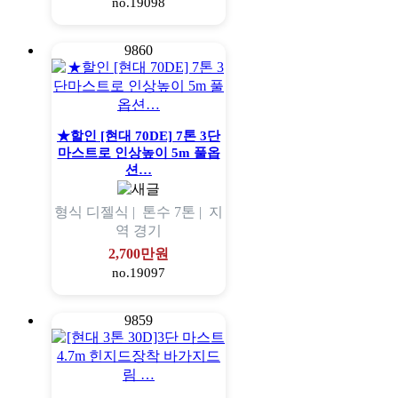
no.19098
9860
★할인 [현대 70DE] 7톤 3단
마스트로 인상높이 5m 풀옵
션…
형식
디젤식 |
톤수
7톤 |
지
역
경기
2,700만원
no.19097
9859