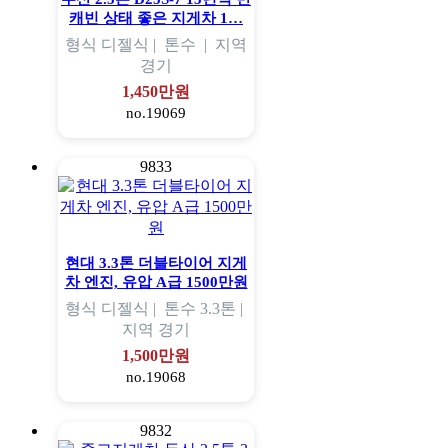
캐빈 상태 좋은 지게차 1…
형식
디젤식 |
톤수
|
지역
경기
1,450만원
no.19069
9833
현대 3.3톤 더블타이어 지게
차 엔진, 유압 A급 1500만원
형식
디젤식 |
톤수
3.3톤 |
지역
경기
1,500만원
no.19068
9832