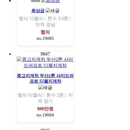
9848
최상급
형식
디젤식 |
톤수
3.5톤 |
지역
경남
협의
no.19085
9847
중고지게차 두산2톤 사이드쉬
프트 디젤지게차
형식
디젤식 |
톤수
2톤 |
지
역
경기
900만원
no.19084