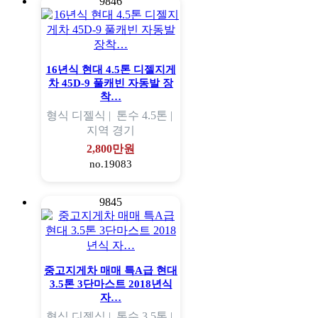
9846
16년식 현대 4.5톤 디젤지게
차 45D-9 풀캐빈 자동발 장
착…
형식
디젤식 |
톤수
4.5톤 |
지역
경기
2,800만원
no.19083
9845
중고지게차 매매 특A급 현대
3.5톤 3단마스트 2018년식
자…
형식
디젤식 |
톤수
3.5톤 |