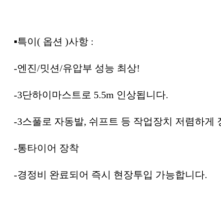
▪︎특이( 옵션 )사항 :
-엔진/밋션/유압부 성능 최상!
-3단하이마스트로 5.5m 인상됩니다.
-3스풀로 자동발, 쉬프트 등 작업장치 저렴하게
-통타이어 장착
-경정비 완료되어 즉시 현장투입 가능합니다.