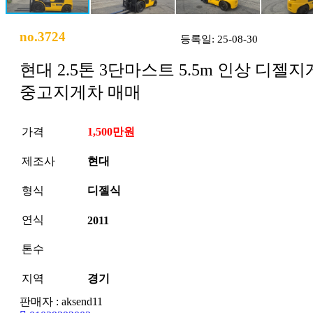
no.3724
등록일: 25-08-30
현대 2.5톤 3단마스트 5.5m 인상 디젤
중고지게차 매매
가격
1,500만원
제조사
현대
형식
디젤식
연식
2011
톤수
지역
경기
판매자 : aksend11