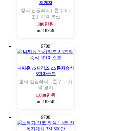
지게차
형식
전동좌식 |
톤수
0.7
톤 |
지역
부산
380만원
no.18959
9789
니찌유 75시리즈 2.5톤좌승식
3단마스트
형식
전동좌식 |
톤수
|
지
역
경기
1,080만원
no.18958
9788