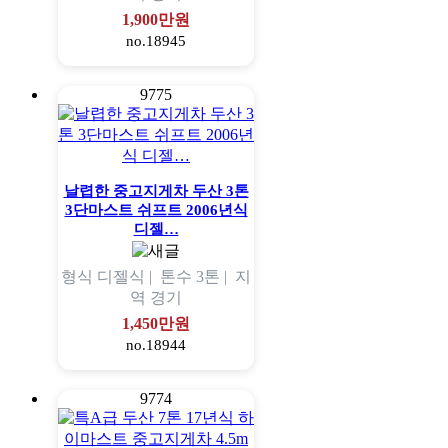
1,900만원
no.18945
9775
날렵한 중고지게차 두산 3톤
3단마스트 쉬프트 2006년식
디젤…
형식
디젤식 |
톤수
3톤 |
지
역
경기
1,450만원
no.18944
9774