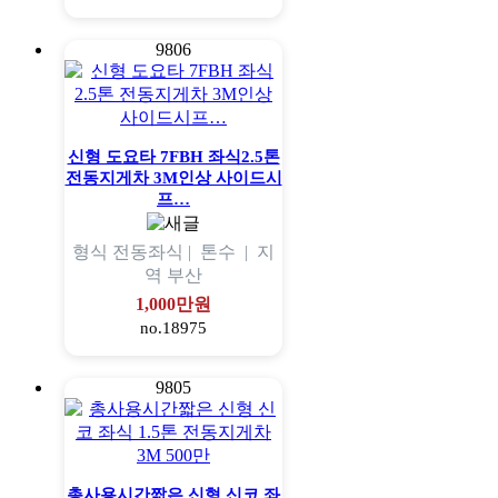
9806
신형 도요타 7FBH 좌식2.5톤
전동지게차 3M인상 사이드시
프…
형식
전동좌식 |
톤수
|
지
역
부산
1,000만원
no.18975
9805
총사용시간짧은 신형 신코 좌