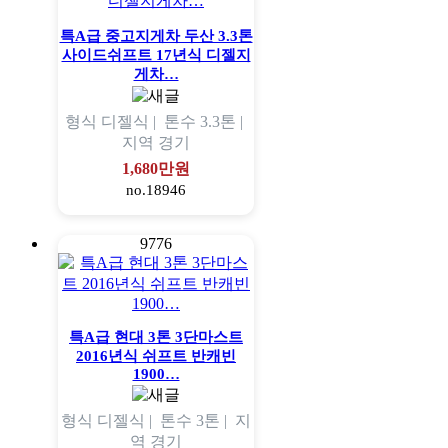
특A급 중고지게차 두산 3.3톤
사이드쉬프트 17년식 디젤지
게차…
형식
디젤식 |
톤수
3.3톤 |
지역
경기
1,680만원
no.18946
9776
특A급 현대 3톤 3단마스트
2016년식 쉬프트 반캐빈
1900…
형식
디젤식 |
톤수
3톤 |
지
역
경기