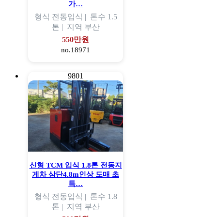
가…
형식
전동입식 |
톤수
1.5
톤 |
지역
부산
550만원
no.18971
9801
신형 TCM 입식 1.8톤 전동지
게차 삼단4.8m인상 도매 초
특…
형식
전동입식 |
톤수
1.8
톤 |
지역
부산