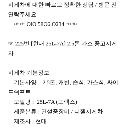
본문
지게차에 대한 빠르고 정확한 상담 / 방문 전
연락주세요.
☞☞ OlO 58O6 O234 ☜☜
☞ 225번 [현대 25L-7A] 2.5톤 가스 중고지게
차
지게차 기본정보
기본사양 : 2.5톤, 캐빈, 습식, 가스식, 싸이
드쉬프트
모델명 : 25L-7A (포렉스)
제품분류 : 건설중장비 / 디젤지게차
제조사 : 현대