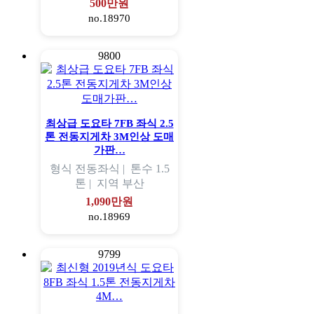
500만원
no.18970
9800
최상급 도요타 7FB 좌식 2.5
톤 전동지게차 3M인상 도매
가판…
형식
전동좌식 |
톤수
1.5
톤 |
지역
부산
1,090만원
no.18969
9799