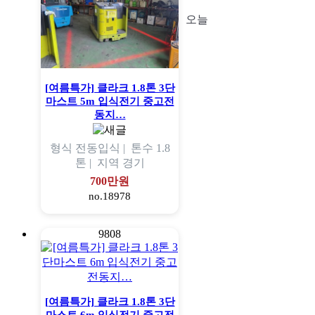
오늘
[여름특가] 클라크 1.8톤 3단
마스트 5m 입식전기 중고전
동지…
형식
전동입식 |
톤수
1.8
톤 |
지역
경기
700만원
no.18978
9808
[여름특가] 클라크 1.8톤 3단