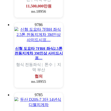
11,500,000만원
no.18956
9786
신형 도요타 7FBH 좌식2.5톤
전동지게차 3M인상 사이드시
프…
형식
전동좌식 |
톤수
|
지
역
부산
협의
no.18955
9785