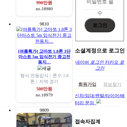
비밀번호
필
990만원
no.18980
수
9810
소셜계정으로 로그인
[여름특가] 고마쯔 1.8톤 3단
마스트 5m 입식전기 중고전
동지…
네이버
로그인
카카오
로
그인
형식
전동입식 |
톤수
1.8
톤 |
지역
경기
회원가입
정보찾기
500만원
no.18979
신차/임대/렌탈/타이어/배
터리 문의
9809
접속자집계