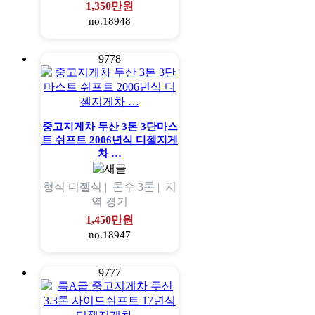
1,350만원
no.18948
9778
중고지게차 두산 3톤 3단마스
트 쉬프트 2006년식 디젤지게
차 …
형식
디젤식 |
톤수
3톤 |
지
역
경기
1,450만원
no.18947
9777