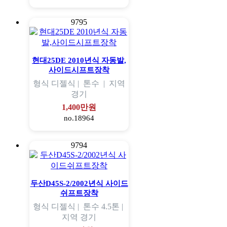
9795
현대25DE 2010년식 자동발,
사이드시프트장착
형식
디젤식 |
톤수
|
지역
경기
1,400만원
no.18964
9794
두산D45S-2/2002년식 사이드
쉬프트장착
형식
디젤식 |
톤수
4.5톤 |
지역
경기