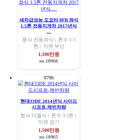
새차급성능 도요타 8FB 좌식
1.5톤 전동지게차 2017년식
…
형식
전동좌식 |
톤수
1.5
톤 |
지역
부산
1,100만원
no.18966
9796
현대33DE 2014년식 사이드
시프트,캐빈차량
형식
디젤식 |
톤수
3.3톤 |
지역
경기
1,500만원
no.18965