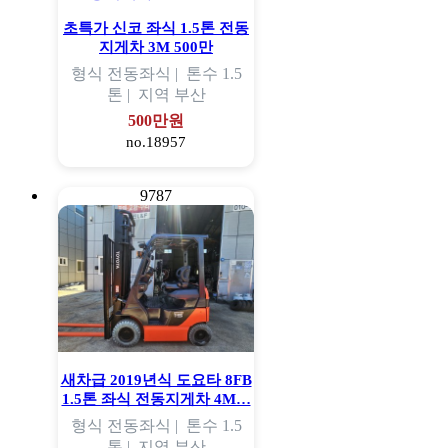
초특가 신코 좌식 1.5톤 전동
지게차 3M 500만
형식
전동좌식 |
톤수
1.5
톤 |
지역
부산
500만원
no.18957
9787
새차급 2019년식 도요타 8FB
1.5톤 좌식 전동지게차 4M…
형식
전동좌식 |
톤수
1.5
톤 |
지역
부산