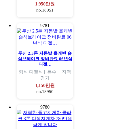
1,950만원
no.18951
9781
두산 2.5톤 자동발 올캐빈 습
식브레이크 정비완료 06년식
디젤…
형식
디젤식 |
톤수
|
지역
경기
1,150만원
no.18950
9780