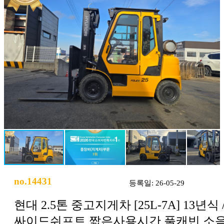
no.14431
등록일: 26-05-29
현대 2.5톤 중고지게차 [25L-7A] 13년식 
싸이드쉬프트 짧은사용시간 풀캐빈 소