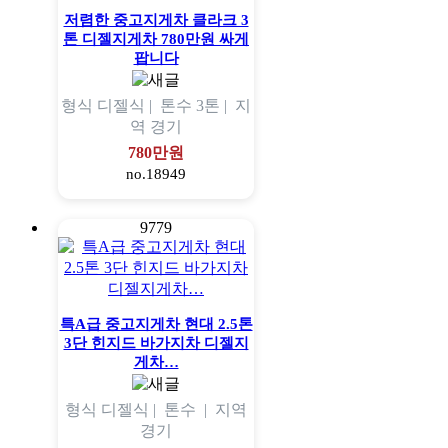
저렴한 중고지게차 클라크 3
톤 디젤지게차 780만원 싸게
팝니다
형식
디젤식 |
톤수
3톤 |
지
역
경기
780만원
no.18949
9779
특A급 중고지게차 현대 2.5톤
3단 힌지드 바가지차 디젤지
게차…
형식
디젤식 |
톤수
|
지역
경기