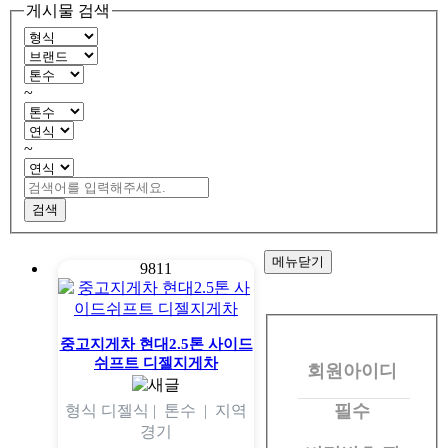
게시물 검색
~
~
검색
메뉴닫기
9811
회
원
중고지게차 현대2.5톤 사이드
쉬프트 디젤지게차
회원아이디
로
그
필수
형식
디젤식 |
톤수
|
지역
경기
인