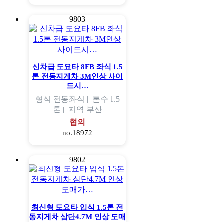
9803
신차급 도요타 8FB 좌식 1.5
톤 전동지게차 3M인상 사이
드시…
형식
전동좌식 |
톤수
1.5
톤 |
지역
부산
협의
no.18972
9802
최신형 도요타 입식 1.5톤 전
동지게차 삼단4.7M 인상 도매