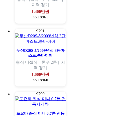
지역
경기
1,400만원
no.18961
9791
두산D20S-5/2009년식 3단마
스트,통타이어
형식
디젤식 |
톤수
2톤 |
지
역
경기
1,000만원
no.18960
9790
도요타 좌식 미니 0.7톤 전동