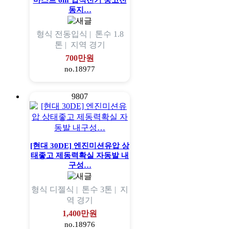
마스트 6m 입식전기 중고전
동지…
형식
전동입식 |
톤수
1.8
톤 |
지역
경기
700만원
no.18977
9807
[현대 30DE] 엔진미션유압 상
태좋고 제동력확실 자동발 내
구성…
형식
디젤식 |
톤수
3톤 |
지
역
경기
1,400만원
no.18976