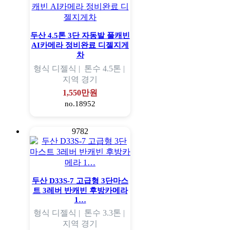
두산 4.5톤 3단 자동발 풀캐빈
AI카메라 정비완료 디젤지게
차
형식
디젤식 |
톤수
4.5톤 |
지역
경기
1,550만원
no.18952
9782
두산 D33S-7 고급형 3단마스
트 3레버 반캐빈 후방카메라
1…
형식
디젤식 |
톤수
3.3톤 |
지역
경기