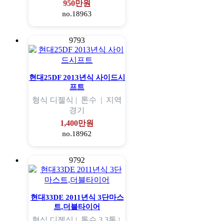
950만원
no.18963
9793
현대25DF 2013년식 사이드시
프트
형식
디젤식 |
톤수
|
지역
경기
1,400만원
no.18962
9792
현대33DE 2011년식 3단마스
트,더블타이어
형식
디젤식 |
톤수
3.3톤 |