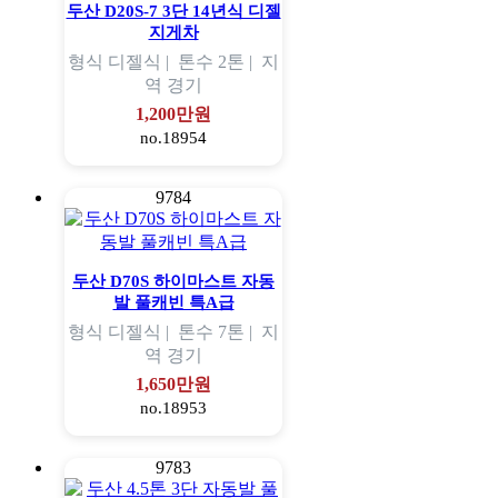
두산 D20S-7 3단 14년식 디젤
지게차
형식
디젤식 |
톤수
2톤 |
지
역
경기
1,200만원
no.18954
9784
두산 D70S 하이마스트 자동
발 풀캐빈 특A급
형식
디젤식 |
톤수
7톤 |
지
역
경기
1,650만원
no.18953
9783