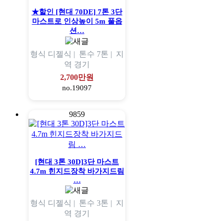
★할인 [현대 70DE] 7톤 3단
마스트로 인상높이 5m 풀옵
션…
형식
디젤식 |
톤수
7톤 |
지
역
경기
2,700만원
no.19097
9859
[현대 3톤 30D]3단 마스트
4.7m 힌지드장착 바가지드림
…
형식
디젤식 |
톤수
3톤 |
지
역
경기