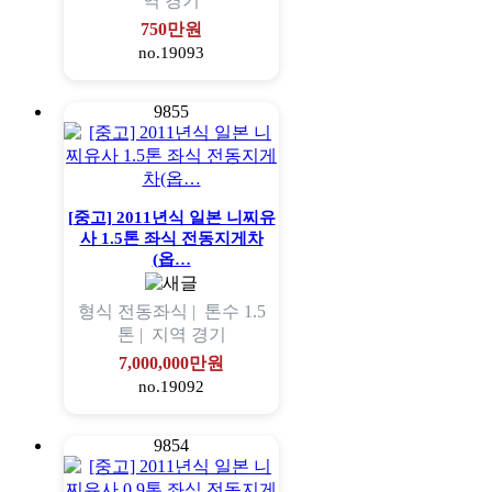
역
경기
750만원
no.19093
9855
[중고] 2011년식 일본 니찌유
사 1.5톤 좌식 전동지게차
(옵…
형식
전동좌식 |
톤수
1.5
톤 |
지역
경기
7,000,000만원
no.19092
9854