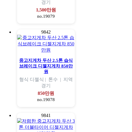
경기
1,500만원
no.19079
9842
중고지게차 두산 2.5톤 습식
브레이크 디젤지게차 850만
원
형식
디젤식 |
톤수
|
지역
경기
850만원
no.19078
9841