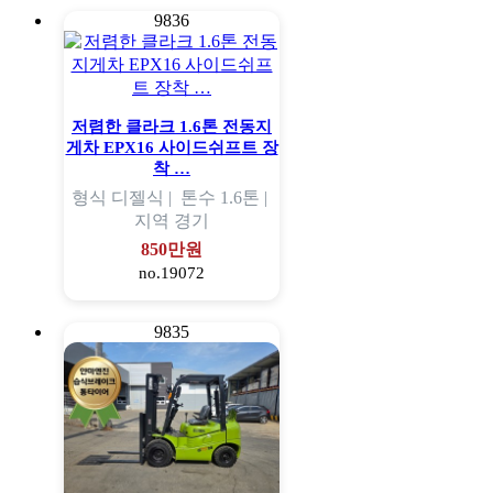
9836
저렴한 클라크 1.6톤 전동지
게차 EPX16 사이드쉬프트 장
착 …
형식
디젤식 |
톤수
1.6톤 |
지역
경기
850만원
no.19072
9835