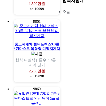
접속자집계
1,500만원
no.19099
오늘
9861
중고지게차 현대포렉스3.3톤
3단마스트 복합형 디젤지게차
형식
디젤식 |
톤수
3.3톤 |
지역
경기
2,250만원
no.19098
9860