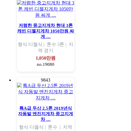
저렴한 중고지게차 현대 3톤
캐빈 디젤지게차 1050만원 싸
게 …
형식
디젤식 |
톤수
3톤 |
지
역
경기
1,050만원
no.19080
9843
특A급 두산 2.5톤 2019년식
자동발 엔진지게차 중고지게
차 …
형식
디젤식 |
톤수
|
지역