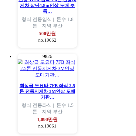
게차 삼단4.8m인상 도매 초
특…
형식
전동입식 |
톤수
1.8
톤 |
지역
부산
500만원
no.19062
9826
최상급 도요타 7FB 좌식 2.5
톤 전동지게차 3M인상 도매
가판…
형식
전동좌식 |
톤수
1.5
톤 |
지역
부산
1,090만원
no.19061