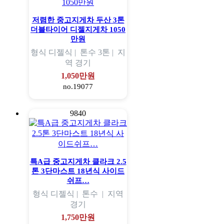
저렴한 중고지게차 두산 3톤
더블타이어 디젤지게차 1050
만원
형식
디젤식 |
톤수
3톤 |
지
역
경기
1,050만원
no.19077
9840
특A급 중고지게차 클라크 2.5
톤 3단마스트 18년식 사이드
쉬프…
형식
디젤식 |
톤수
|
지역
경기
1,750만원