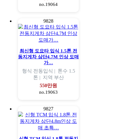
no.19064
9828
최신형 도요타 입식 1.5톤 전
동지게차 삼단4.7M 인상 도매
가…
형식
전동입식 |
톤수
1.5
톤 |
지역
부산
550만원
no.19063
9827
신형 TCM 입식 1.8톤 전동지