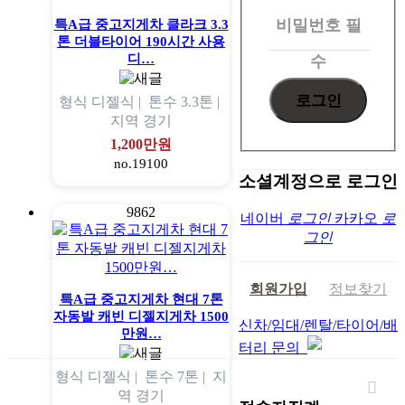
인
비밀번호
필
특A급 중고지게차 클라크 3.3
톤 더블타이어 190시간 사용
디…
수
형식
디젤식 |
톤수
3.3톤 |
지역
경기
1,200만원
no.19100
소셜계정으로 로그인
9862
네이버
로그인
카카오
로
그인
회원가입
정보찾기
특A급 중고지게차 현대 7톤
자동발 캐빈 디젤지게차 1500
신차/임대/렌탈/타이어/배
만원…
터리 문의
형식
디젤식 |
톤수
7톤 |
지
역
경기