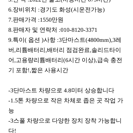
6.장비위치 :경기도 화성(시운전가능)
7.판매가격 :1550만원
8.판매자 및 연락처 :010-8120-3371
9.특이( 옵션 )사항 :3단마스트(4800mm),3레
버,리튬배터리,배터리 점검완료,솔리드타이
어,고용량리튬배터리(6시간 이상),급속 충전
기 포함!,짧은 사용시간
-3단마스트 차량으로 4.8미터 상승합니다
-1.5톤 차량으로 작은 차체로 좁은 곳 작업 가
능
-3스풀 차량으로 다양한 장치 장착 가능합니
다!