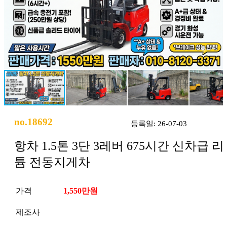
no.18692
등록일: 26-07-03
항차 1.5톤 3단 3레버 675시간 신차급 리
튬 전동지게차
가격
1,550만원
제조사