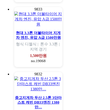
9833
현대 3.3톤 더블타이어 지게
차 엔진, 유압 A급 1500만원
형식
디젤식 |
톤수
3.3톤 |
지역
경기
1,500만원
no.19068
9832
중고지게차 두산 2.5톤 3단마
스트 캐빈 DB33엔진 1380
만…