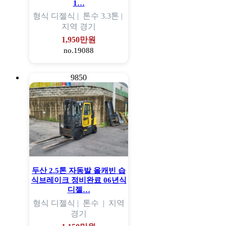
1…
형식
디젤식 |
톤수
3.3톤 |
지역
경기
1,950만원
no.19088
9850
두산 2.5톤 자동발 올캐빈 습
식브레이크 정비완료 06년식
디젤…
형식
디젤식 |
톤수
|
지역
경기