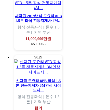
새차급 2019년식 도요타 8FB
1.5톤 좌식 전동지게차 4M…
형식
전동좌식 |
톤수
1.5
톤 |
지역
부산
11,000,000만원
no.19065
9829
신차급 도요타 8FB 좌식 1.5
톤 전동지게차 3M인상 사이
드시…
형식
전동좌식 |
톤수
1.5
톤 |
지역
부산
협의