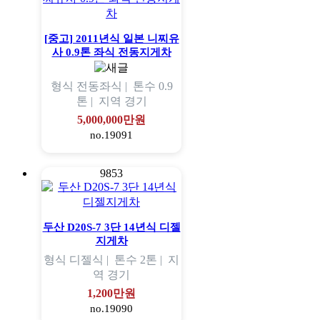
[중고] 2011년식 일본 니찌유
사 0.9톤 좌식 전동지게차
형식
전동좌식 |
톤수
0.9
톤 |
지역
경기
5,000,000만원
no.19091
9853
두산 D20S-7 3단 14년식 디젤
지게차
형식
디젤식 |
톤수
2톤 |
지
역
경기
1,200만원
no.19090