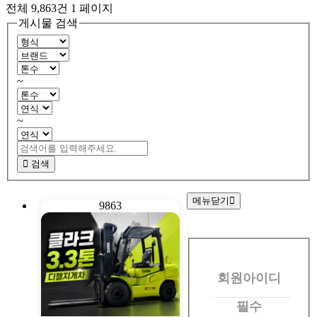
전체 9,863건
1 페이지
게시물 검색
~
~
검색
메뉴닫기
9863
회
원
회원아이디
로
그
필수