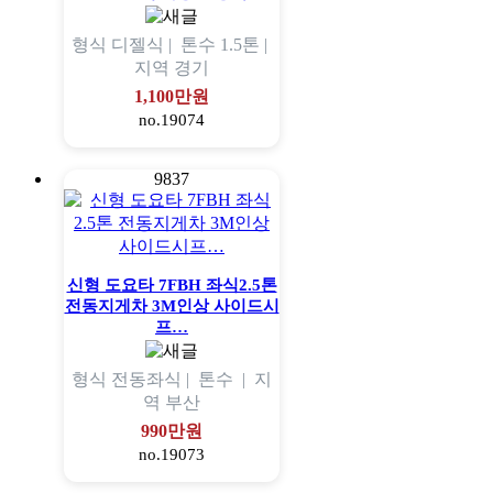
형식
디젤식 |
톤수
1.5톤 |
지역
경기
1,100만원
no.19074
9837
신형 도요타 7FBH 좌식2.5톤
전동지게차 3M인상 사이드시
프…
형식
전동좌식 |
톤수
|
지
역
부산
990만원
no.19073