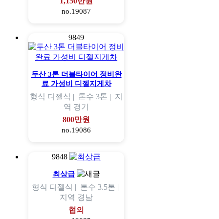
1,150만원
no.19087
9849
두산 3톤 더블타이어 정비완
료 가성비 디젤지게차
형식
디젤식 |
톤수
3톤 |
지
역
경기
800만원
no.19086
9848
최상급
형식
디젤식 |
톤수
3.5톤 |
지역
경남
협의