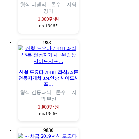
형식
디젤식 |
톤수
|
지역
경기
1,380만원
no.19067
9831
신형 도요타 7FBH 좌식2.5톤
전동지게차 3M인상 사이드시
프…
형식
전동좌식 |
톤수
|
지
역
부산
1,000만원
no.19066
9830