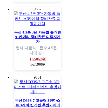
9852
두산 4.5톤 3단 자동발 풀캐빈
AI카메라 정비완료 디젤지게
차
형식
디젤식 |
톤수
4.5톤 |
지역
경기
1,550만원
no.19089
9851
두산 D33S-7 고급형 3단마스
트 3레버 반캐빈 후방카메라