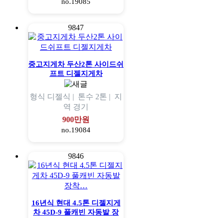
no.19085
9847
중고지게차 두산2톤 사이드쉬
프트 디젤지게차
형식
디젤식 |
톤수
2톤 |
지
역
경기
900만원
no.19084
9846
16년식 현대 4.5톤 디젤지게
차 45D-9 풀캐빈 자동발 장