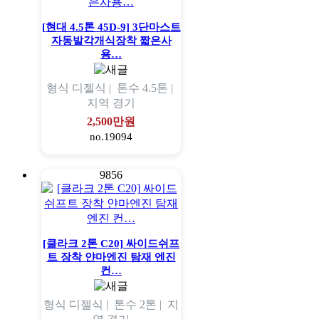
[현대 4.5톤 45D-9] 3단마스트
자동발각개식장착 짧은사
용…
형식
디젤식 |
톤수
4.5톤 |
지역
경기
2,500만원
no.19094
9856
[클라크 2톤 C20] 싸이드쉬프
트 장착 얀마엔진 탐재 엔진
컨…
형식
디젤식 |
톤수
2톤 |
지