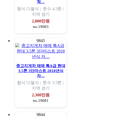
착…
형식
디젤식 |
톤수
4.5톤 |
지역
경기
2,800만원
no.19083
9845
중고지게차 매매 특A급 현대
3.5톤 3단마스트 2018년식
자…
형식
디젤식 |
톤수
3.5톤 |
지역
경기
2,300만원
no.19081
9844