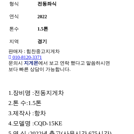
형식
전동좌식
연식
2022
톤수
1.5톤
지역
경기
판매자 : 힘찬중고지게차
010-8120-3371
문의시
지게몬
에서 보고 연락 했다고 말씀하시면
보다 빠른 상담이 가능합니다.
본문
1.장비명 :전동지게차
2.톤 수:1.5톤
3.제작사 :항차
4.모델명 :CQD-15KE
5.연 식 :2022년 출고(사용시간 675시간)