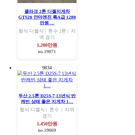
클라크 2톤 디젤지게차
GTS20 얀마엔진 특A급 1280
만원 …
형식
디젤식 |
톤수
2톤 |
지
역
경기
1,280만원
no.19071
9834
두산 2.5톤 D25S-7 13년식 반
캐빈 상태 좋은 지게차 1…
형식
디젤식 |
톤수
|
지역
경기
1,450만원
no.19069