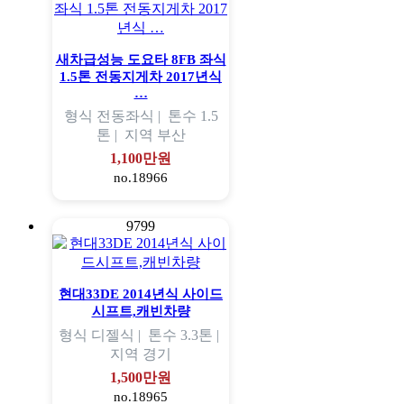
새차급성능 도요타 8FB 좌식
1.5톤 전동지게차 2017년식
…
형식
전동좌식 |
톤수
1.5
톤 |
지역
부산
1,100만원
no.18966
9799
현대33DE 2014년식 사이드
시프트,캐빈차량
형식
디젤식 |
톤수
3.3톤 |
지역
경기
1,500만원
no.18965