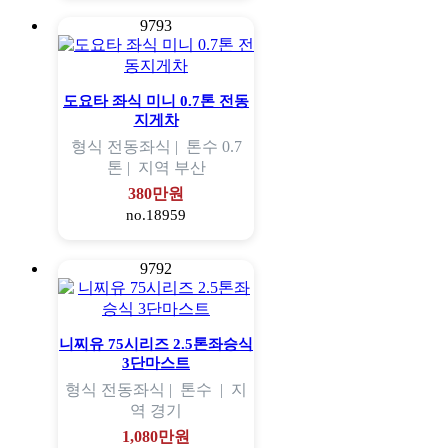
9793
도요타 좌식 미니 0.7톤 전동
지게차
형식
전동좌식 |
톤수
0.7
톤 |
지역
부산
380만원
no.18959
9792
니찌유 75시리즈 2.5톤좌승식
3단마스트
형식
전동좌식 |
톤수
|
지
역
경기
1,080만원