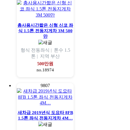
총사용시간짧은 신형 신코 좌
식 1.5톤 전동지게차 3M 500
만
형식
전동좌식 |
톤수
1.5
톤 |
지역
부산
500만원
no.18974
9807
새차급 2019년식 도요타 8FB
1.5톤 좌식 전동지게차 4M…