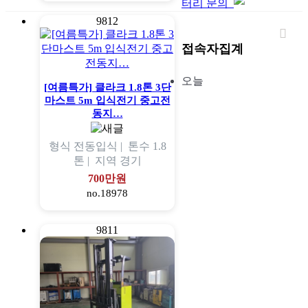
터리 문의
9812
접속자집계
오늘
[여름특가] 클라크 1.8톤 3단
마스트 5m 입식전기 중고전
동지…
형식
전동입식 |
톤수
1.8
톤 |
지역
경기
700만원
no.18978
9811