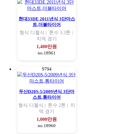
현대33DE 2011년식 3단마스
트,더블타이어
형식
디젤식 |
톤수
3.3톤 |
지역
경기
1,400만원
no.18961
9794
두산D20S-5/2009년식 3단마
스트,통타이어
형식
디젤식 |
톤수
2톤 |
지
역
경기
1,000만원
no.18960