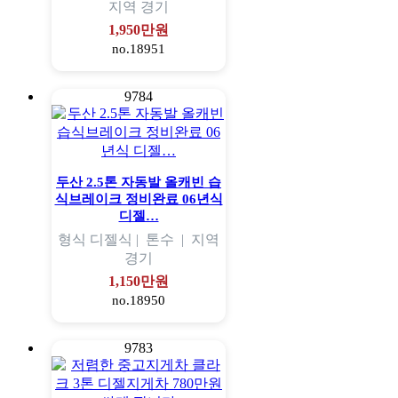
지역
경기
1,950만원
no.18951
9784
두산 2.5톤 자동발 올캐빈 습
식브레이크 정비완료 06년식
디젤…
형식
디젤식 |
톤수
|
지역
경기
1,150만원
no.18950
9783