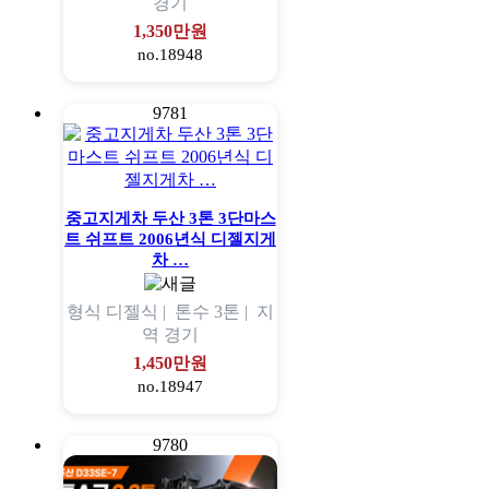
경기
1,350만원
no.18948
9781
중고지게차 두산 3톤 3단마스
트 쉬프트 2006년식 디젤지게
차 …
형식
디젤식 |
톤수
3톤 |
지
역
경기
1,450만원
no.18947
9780