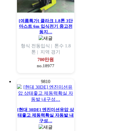
[여름특가] 클라크 1.8톤 3단
마스트 6m 입식전기 중고전
동지…
형식
전동입식 |
톤수
1.8
톤 |
지역
경기
700만원
no.18977
9810
[현대 30DE] 엔진미션유압 상
태좋고 제동력확실 자동발 내
구성…