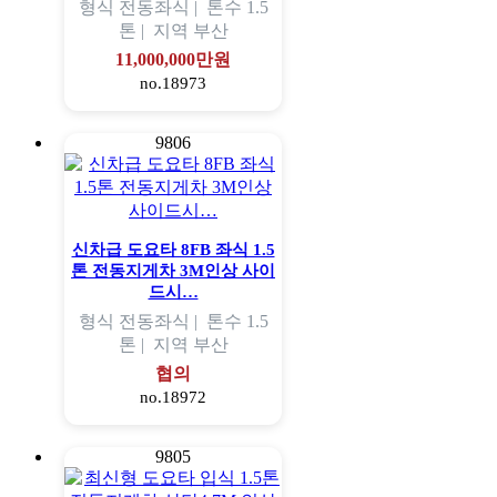
형식
전동좌식 |
톤수
1.5
톤 |
지역
부산
11,000,000만원
no.18973
9806
신차급 도요타 8FB 좌식 1.5
톤 전동지게차 3M인상 사이
드시…
형식
전동좌식 |
톤수
1.5
톤 |
지역
부산
협의
no.18972
9805