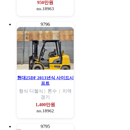
950만원
no.18963
9796
현대25DF 2013년식 사이드시
프트
형식
디젤식 |
톤수
|
지역
경기
1,400만원
no.18962
9795