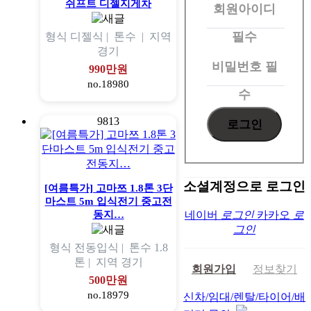
쉬프트 디젤지게차
회원아이디
로
그
필수
형식
디젤식 |
톤수
|
지역
경기
인
비밀번호
필
990만원
no.18980
수
9813
소셜계정으로 로그인
[여름특가] 고마쯔 1.8톤 3단
마스트 5m 입식전기 중고전
동지…
네이버
로그인
카카오
로
그인
형식
전동입식 |
톤수
1.8
톤 |
지역
경기
회원가입
정보찾기
500만원
no.18979
신차/임대/렌탈/타이어/배