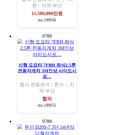
톤 |
지역
부산
11,500,000만원
no.18956
9789
신형 도요타 7FBH 좌식2.5톤
전동지게차 3M인상 사이드시
프…
형식
전동좌식 |
톤수
|
지
역
부산
협의
no.18955
9788