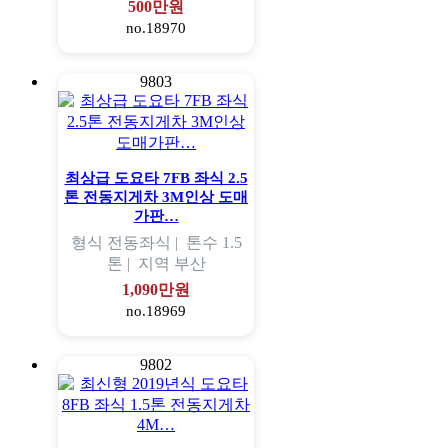
500만원
no.18970
9803
최상급 도요타 7FB 좌식 2.5
톤 전동지게차 3M인상 도매
가판…
형식
전동좌식 |
톤수
1.5
톤 |
지역
부산
1,090만원
no.18969
9802