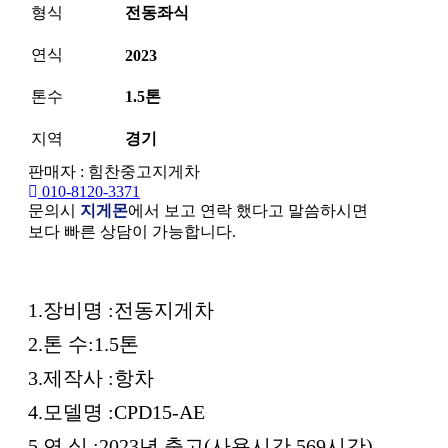
형식
전동좌식
연식
2023
톤수
1.5톤
지역
경기
판매자 : 힘찬중고지게차
010-8120-3371
문의시
지게몬
에서 보고 연락 했다고 말씀하시면
보다 빠른 상담이 가능합니다.
본문
1.장비명 :전동지게차
2.톤 수:1.5톤
3.제작사 :항차
4.모델명 :CPD15-AE
5.연 식 :2023년 출고(사용시간 569시간)