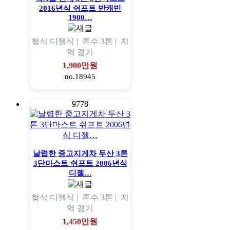
2016년식 쉬프트 반캐빈
1900…
형식
디젤식 |
톤수
3톤 |
지
역
경기
1,900만원
no.18945
9778
날렵한 중고지게차 두산 3톤
3단마스트 쉬프트 2006년식
디젤…
형식
디젤식 |
톤수
3톤 |
지
역
경기
1,450만원