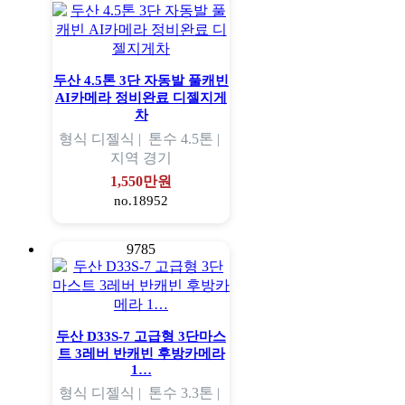
두산 4.5톤 3단 자동발 풀캐빈
AI카메라 정비완료 디젤지게
차
형식
디젤식 |
톤수
4.5톤 |
지역
경기
1,550만원
no.18952
9785
두산 D33S-7 고급형 3단마스
트 3레버 반캐빈 후방카메라
1…
형식
디젤식 |
톤수
3.3톤 |