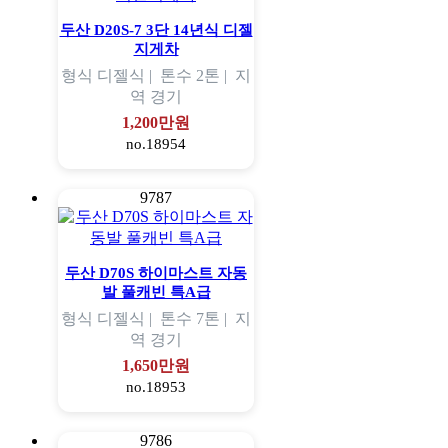
두산 D20S-7 3단 14년식 디젤
지게차
형식
디젤식 |
톤수
2톤 |
지
역
경기
1,200만원
no.18954
9787
두산 D70S 하이마스트 자동
발 풀캐빈 특A급
형식
디젤식 |
톤수
7톤 |
지
역
경기
1,650만원
no.18953
9786