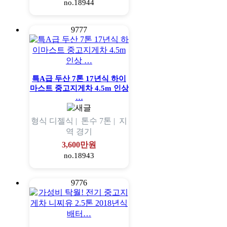
no.18944
9777
특A급 두산 7톤 17년식 하이
마스트 중고지게차 4.5m 인상
…
형식
디젤식 |
톤수
7톤 |
지
역
경기
3,600만원
no.18943
9776