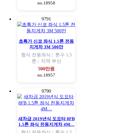
no.18958
9791
초특가 신코 좌식 1.5톤 전동
지게차 3M 500만
형식
전동좌식 |
톤수
1.5
톤 |
지역
부산
500만원
no.18957
9790
새차급 2019년식 도요타 8FB
1.5톤 좌식 전동지게차 4M…
형식
전동좌식 |
톤수
1.5