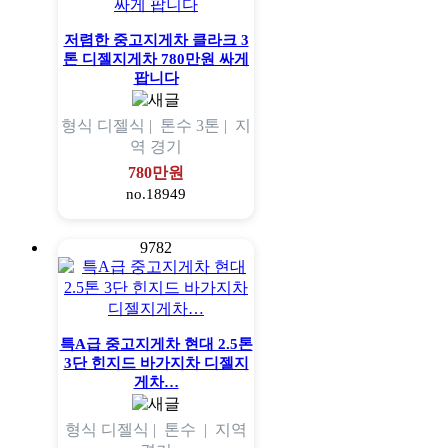
저렴한 중고지게차 클라크 3
톤 디젤지게차 780만원 싸게
팝니다
형식
디젤식 |
톤수
3톤 |
지
역
경기
780만원
no.18949
9782
특A급 중고지게차 현대 2.5톤
3단 힌지드 바가지차 디젤지
게차…
형식
디젤식 |
톤수
|
지역