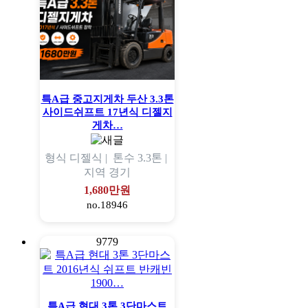
특A급 중고지게차 두산 3.3톤
사이드쉬프트 17년식 디젤지
게차…
형식
디젤식 |
톤수
3.3톤 |
지역
경기
1,680만원
no.18946
9779
특A급 현대 3톤 3단마스트