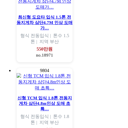
최신형 도요타 입식 1.5톤 전
동지게차 삼단4.7M 인상 도매
가…
형식
전동입식 |
톤수
1.5
톤 |
지역
부산
550만원
no.18971
9804
신형 TCM 입식 1.8톤 전동지
게차 삼단4.8m인상 도매 초
특…
형식
전동입식 |
톤수
1.8
톤 |
지역
부산