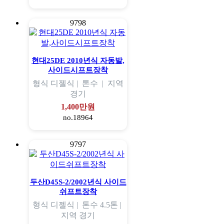
9798
현대25DE 2010년식 자동발,
사이드시프트장착
형식
디젤식 |
톤수
|
지역
경기
1,400만원
no.18964
9797
두산D45S-2/2002년식 사이드
쉬프트장착
형식
디젤식 |
톤수
4.5톤 |
지역
경기