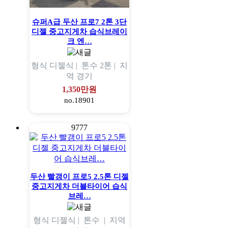
슈퍼A급 두산 프로7 2톤 3단
디젤 중고지게차 습식브레이
크 엔…
형식
디젤식 |
톤수
2톤 |
지
역
경기
1,350만원
no.18901
9777
두산 빨갱이 프로5 2.5톤 디젤
중고지게차 더블타이어 습식
브레…
형식
디젤식 |
톤수
|
지역