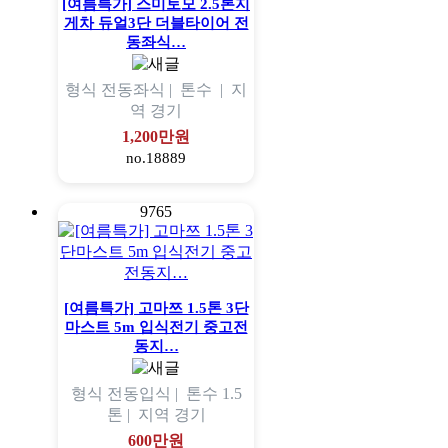
[여름특가] 스미토모 2.5톤지
게차 듀얼3단 더블타이어 전
동좌식…
형식
전동좌식 |
톤수
|
지
역
경기
1,200만원
no.18889
9765
[여름특가] 고마쯔 1.5톤 3단
마스트 5m 입식전기 중고전
동지…
형식
전동입식 |
톤수
1.5
톤 |
지역
경기
600만원