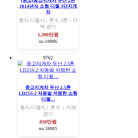
[중고]중고지게차 두산 2톤
2014년식 소형 디젤 3단지게
차
형식
디젤식 |
톤수
2톤 |
지
역
경기
1,300만원
no.18886
9762
중고지게차 두산 2.5톤
LD25S-2 자동발 저렴한 소형
디젤…
형식
디젤식 |
톤수
|
지역
경기
850만원
no.18885