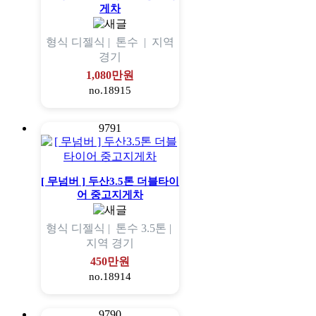
게차
형식
디젤식 |
톤수
|
지역
경기
1,080만원
no.18915
9791
[ 무넘버 ] 두산3.5톤 더블타이
어 중고지게차
형식
디젤식 |
톤수
3.5톤 |
지역
경기
450만원
no.18914
9790