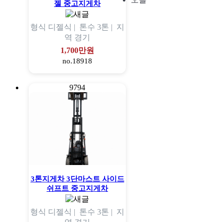
젤 중고지게차
형식
디젤식 |
톤수
3톤 |
지
역
경기
1,700만원
no.18918
9794
3톤지게차 3단마스트 사이드
쉬프트 중고지게차
형식
디젤식 |
톤수
3톤 |
지