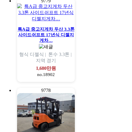
9779
특A급 중고지게차 두산 3.3톤
사이드쉬프트 17년식 디젤지
게차…
형식
디젤식 |
톤수
3.3톤 |
지역
경기
1,680만원
no.18902
9778