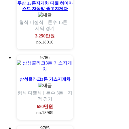
두산 15톤지게차 디젤 하이마
스트 자동발 중고지게차
형식
디젤식 |
톤수
15톤 |
지역
경기
3,250만원
no.18910
9786
삼성클라크3톤 가스지게차
형식
디젤식 |
톤수
3톤 |
지
역
경기
680만원
no.18909
9785