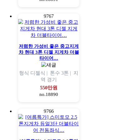
9767
저렴한 가성비 좋은 중고지게
차 현대 3톤 디젤 지게차 더블
타이어…
형식
디젤식 |
톤수
3톤 |
지
역
경기
550만원
no.18890
9766