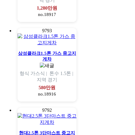
역
경기
1,280만원
no.18917
9793
삼성클라크1.5톤 가스 중고지
게차
형식
가스식 |
톤수
1.5톤 |
지역
경기
580만원
no.18916
9792
현대2.5톤 3단마스트 중고지