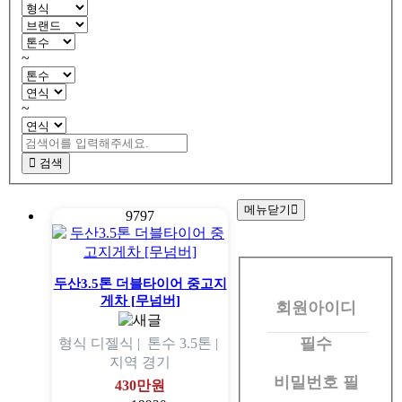
~
~
검색
메뉴닫기
9797
회
원
두산3.5톤 더블타이어 중고지
게차 [무넘버]
회원아이디
로
그
필수
형식
디젤식 |
톤수
3.5톤 |
지역
경기
인
비밀번호
필
430만원