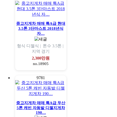
중고지게차 매매 특A급 현대
3.5톤 3단마스트 2018년식
자…
형식
디젤식 |
톤수
3.5톤 |
지역
경기
2,300만원
no.18905
9781
중고지게차 매매 특A급 두산
5톤 캐빈 자동발 디젤지게차
190…