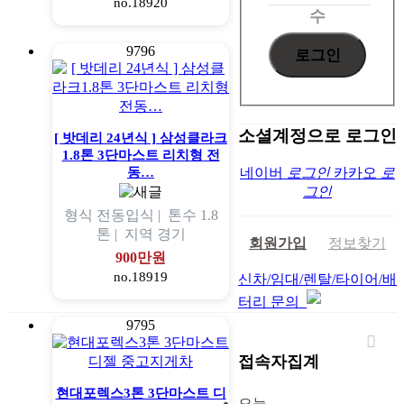
no.18920
수
9796
소셜계정으로 로그인
[ 밧데리 24년식 ] 삼성클라크
1.8톤 3단마스트 리치형 전
동…
네이버
로그인
카카오
로
그인
형식
전동입식 |
톤수
1.8
톤 |
지역
경기
회원가입
정보찾기
900만원
no.18919
신차/임대/렌탈/타이어/배
터리 문의
9795
접속자집계
현대포렉스3톤 3단마스트 디
오늘