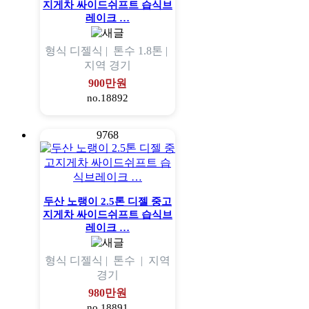
지게차 싸이드쉬프트 습식브
레이크 …
형식
디젤식 |
톤수
1.8톤 |
지역
경기
900만원
no.18892
9768
두산 노랭이 2.5톤 디젤 중고
지게차 싸이드쉬프트 습식브
레이크 …
형식
디젤식 |
톤수
|
지역
경기
980만원
no.18891