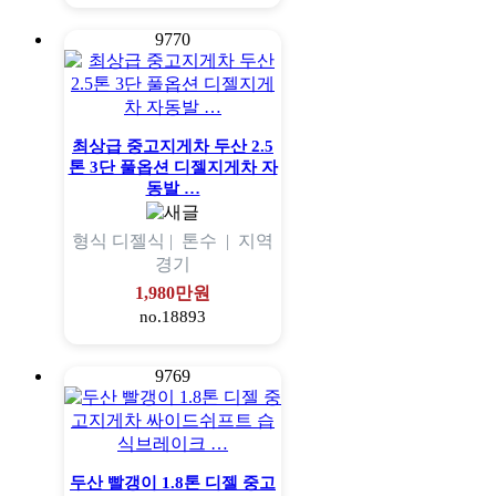
9770
최상급 중고지게차 두산 2.5
톤 3단 풀옵션 디젤지게차 자
동발 …
형식
디젤식 |
톤수
|
지역
경기
1,980만원
no.18893
9769
두산 빨갱이 1.8톤 디젤 중고