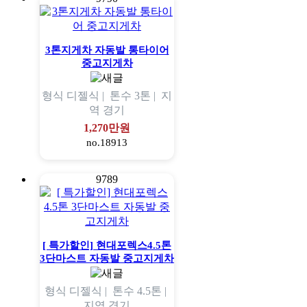
3톤지게차 자동발 통타이어
중고지게차
형식
디젤식 |
톤수
3톤 |
지
역
경기
1,270만원
no.18913
9789
[ 특가할인] 현대포렉스4.5톤
3단마스트 자동발 중고지게차
형식
디젤식 |
톤수
4.5톤 |
지역
경기