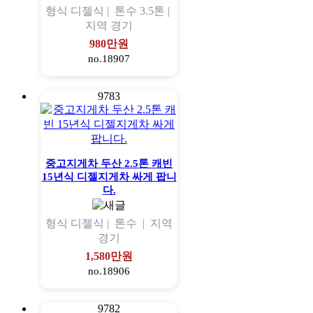
형식
디젤식 |
톤수
3.5톤 |
지역
경기
980만원
no.18907
9783
중고지게차 두산 2.5톤 캐빈
15년식 디젤지게차 싸게 팝니
다.
형식
디젤식 |
톤수
|
지역
경기
1,580만원
no.18906
9782