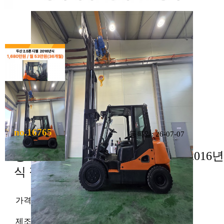
no.16765
등록일: 26-07-07
평택 중고지게차 두산 2.5톤 디젤 2016년
식 정비완료
가격
1,680만원
제조사
두산