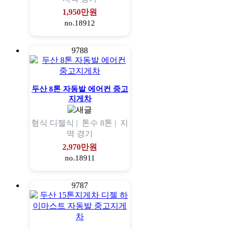
1,950만원
no.18912
9788
두산 8톤 자동발 에어컨 중고
지게차
형식
디젤식 |
톤수
8톤 |
지
역
경기
2,970만원
no.18911
9787