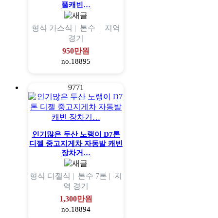
풀캐빈…
형식
가스식 |
톤수
|
지역
경기
950만원
no.18895
9771
인기많은 두산 노랭이 D7톤
디젤 중고지게차 자동발 캐빈
장차거…
형식
디젤식 |
톤수
7톤 |
지
역
경기
1,300만원
no.18894