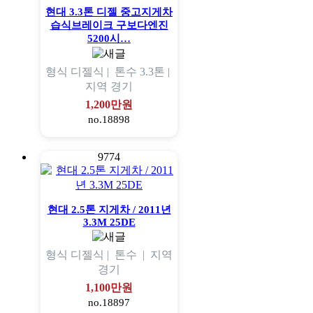
현대 3.3톤 디젤 중고지게차
습식브레이크 구보다엔진
5200시…
형식
디젤식 |
톤수
3.3톤 |
지역
경기
1,200만원
no.18898
9774
현대 2.5톤 지게차 / 2011년
3.3M 25DE
형식
디젤식 |
톤수
|
지역
경기
1,100만원
no.18897