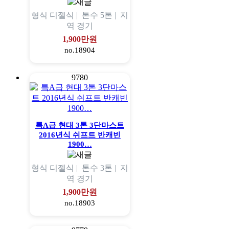
형식
디젤식 |
톤수
5톤 |
지
역
경기
1,900만원
no.18904
9780
특A급 현대 3톤 3단마스트
2016년식 쉬프트 반캐빈
1900…
형식
디젤식 |
톤수
3톤 |
지
역
경기
1,900만원
no.18903