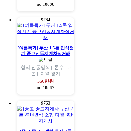
no.18888
9764
[여름특가] 두산 1.5톤 입식전
기 중고전동지게차직거래
형식
전동입식 |
톤수
1.5
톤 |
지역
경기
550만원
no.18887
9763