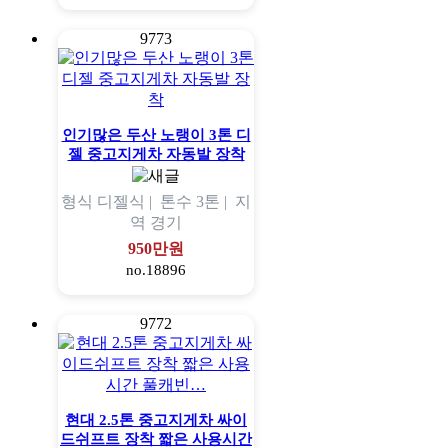
9773
인기많은 두산 노랭이 3톤 디
젤 중고지게차 자동발 장착
형식
디젤식 |
톤수
3톤 |
지
역
경기
950만원
no.18896
9772
현대 2.5톤 중고지게차 싸이
드쉬프트 장착 짧은 사용시간