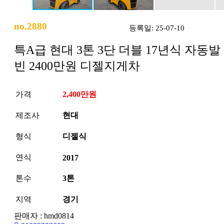
no.2880
등록일: 25-07-10
특A급 현대 3톤 3단 더블 17년식 자동발
빈 2400만원 디젤지게차
가격
2,400만원
제조사
현대
형식
디젤식
연식
2017
톤수
3톤
지역
경기
판매자 : hmd0814