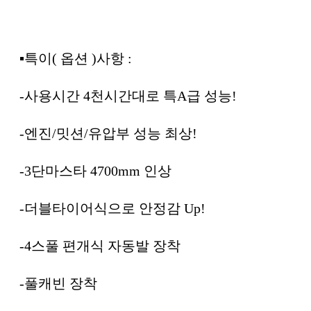
▪특이( 옵션 )사항 :
-사용시간 4천시간대로 특A급 성능!
-엔진/밋션/유압부 성능 최상!
-3단마스타 4700mm 인상
-더블타이어식으로 안정감 Up!
-4스풀 편개식 자동발 장착
-풀캐빈 장착