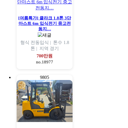
[여름특가] 클라크 1.8톤 3단
마스트 6m 입식전기 중고전
동지…
형식
전동입식 |
톤수
1.8
톤 |
지역
경기
700만원
no.18977
9805