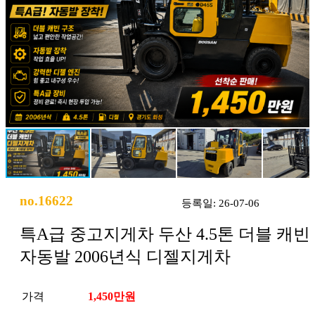
no.16622
등록일: 26-07-06
특A급 중고지게차 두산 4.5톤 더블 캐빈
자동발 2006년식 디젤지게차
가격
1,450만원