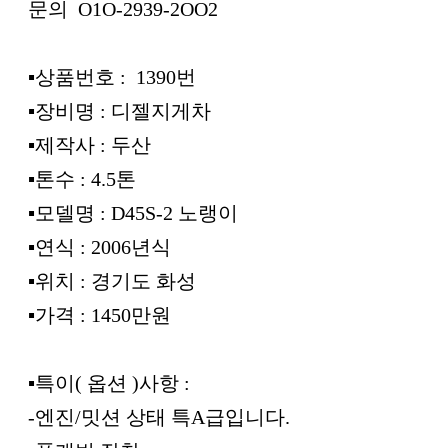
문의 O1O-2939-2OO2
▪︎상품번호 : 1390번
▪︎장비명 : 디젤지게차
▪︎제작사 : 두산
▪︎톤수 : 4.5톤
▪︎모델명 : D45S-2 노랭이
▪︎연식 : 2006년식
▪︎위치 : 경기도 화성
▪︎가격 : 1450만원
▪︎특이( 옵션 )사항 :
-엔진/밋션 상태 특A급입니다.