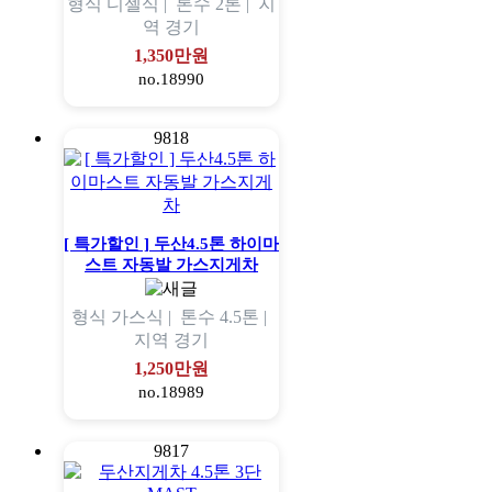
형식
디젤식 |
톤수
2톤 |
지
역
경기
1,350만원
no.18990
9818
[ 특가할인 ] 두산4.5톤 하이마
스트 자동발 가스지게차
형식
가스식 |
톤수
4.5톤 |
지역
경기
1,250만원
no.18989
9817