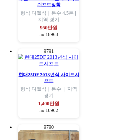
쉬프트장착
형식
디젤식 |
톤수
4.5톤 |
지역
경기
950만원
no.18963
9791
현대25DF 2013년식 사이드시
프트
형식
디젤식 |
톤수
|
지역
경기
1,400만원
no.18962
9790