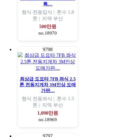
특…
형식
전동입식 |
톤수
1.8
톤 |
지역
부산
500만원
no.18970
9798
최상급 도요타 7FB 좌식 2.5
톤 전동지게차 3M인상 도매
가판…
형식
전동좌식 |
톤수
1.5
톤 |
지역
부산
1,090만원
no.18969
9797