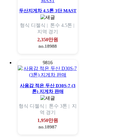
두산지게차 4.5톤 3단 MAST
형식
디젤식 |
톤수
4.5톤 |
지역
경기
2,350만원
no.18988
9816
사용감 적은 두산 D30S-7 (3
톤) 지게차 판매
형식
디젤식 |
톤수
3톤 |
지
역
경기
1,950만원
no.18987