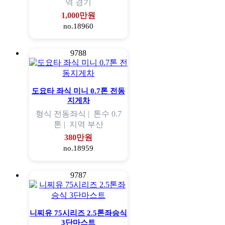
역
경기
1,000만원
no.18960
9788
도요타 좌식 미니 0.7톤 전동
지게차
형식
전동좌식 |
톤수
0.7
톤 |
지역
부산
380만원
no.18959
9787
니찌유 75시리즈 2.5톤좌승식
3단마스트