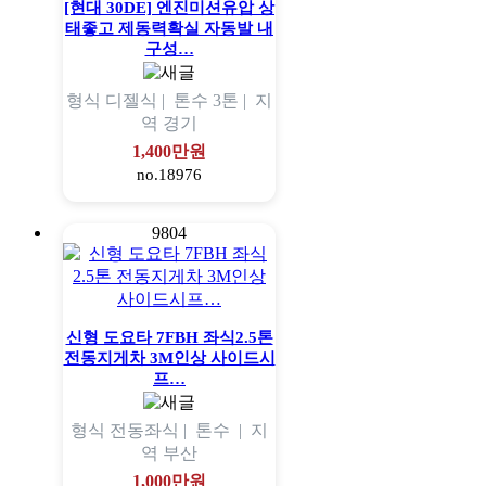
[현대 30DE] 엔진미션유압 상
태좋고 제동력확실 자동발 내
구성…
형식
디젤식 |
톤수
3톤 |
지
역
경기
1,400만원
no.18976
9804
신형 도요타 7FBH 좌식2.5톤
전동지게차 3M인상 사이드시
프…
형식
전동좌식 |
톤수
|
지
역
부산
1,000만원