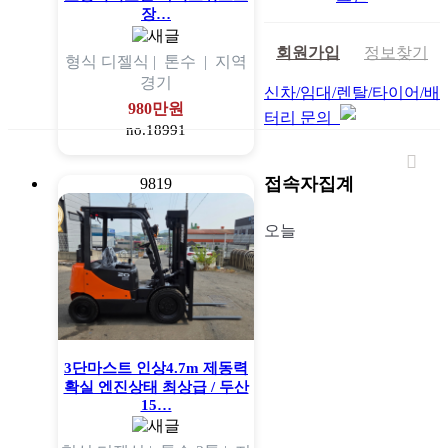
장…
회원가입
정보찾기
형식
디젤식 |
톤수
|
지역
경기
신차/임대/렌탈/타이어/배
980만원
터리 문의
no.18991
접속자집계
9819
오늘
3단마스트 인상4.7m 제동력
확실 엔진상태 최상급 / 두산
15…