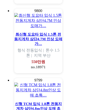
9800
최신형 도요타 입식 1.5톤 전
동지게차 삼단4.7M 인상 도매
가…
형식
전동입식 |
톤수
1.5
톤 |
지역
부산
550만원
no.18971
9799
신형 TCM 입식 1.8톤 전동지
게차 삼단4.8m인상 도매 초