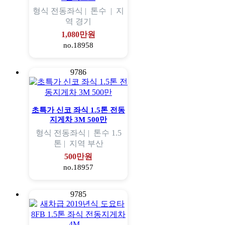
형식
전동좌식 |
톤수
|
지
역
경기
1,080만원
no.18958
9786
초특가 신코 좌식 1.5톤 전동
지게차 3M 500만
형식
전동좌식 |
톤수
1.5
톤 |
지역
부산
500만원
no.18957
9785