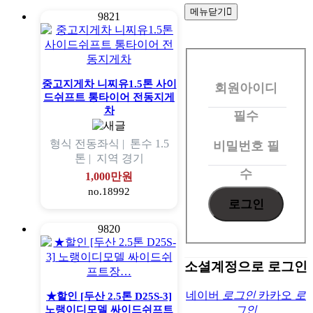
메뉴닫기
9821
회
원
중고지게차 니찌유1.5톤 사이
회원아이디
로
드쉬프트 통타이어 전동지게
그
차
필수
인
형식
전동좌식 |
톤수
1.5
비밀번호
필
톤 |
지역
경기
수
1,000만원
no.18992
9820
소셜계정으로 로그인
네이버
로그인
카카오
로
★할인 [두산 2.5톤 D25S-3]
노랭이디모델 싸이드쉬프트
그인