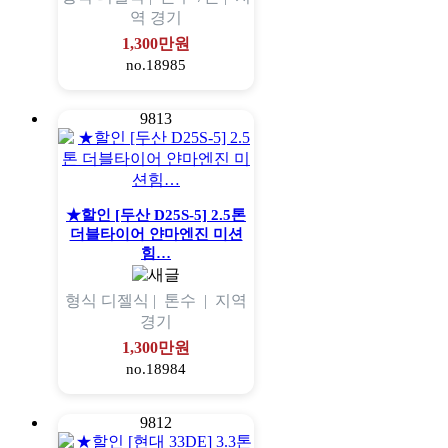
역
경기
1,300만원
no.18985
9813
★할인 [두산 D25S-5] 2.5톤
더블타이어 얀마엔진 미션
힘…
형식
디젤식 |
톤수
|
지역
경기
1,300만원
no.18984
9812