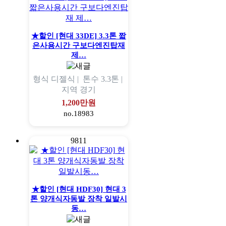
★할인 [현대 33DE] 3.3톤 짧
은사용시간 구보다엔진탑재
제…
형식
디젤식 |
톤수
3.3톤 |
지역
경기
1,200만원
no.18983
9811
★할인 [현대 HDF30] 현대 3
톤 양개식자동발 장착 일발시
동…