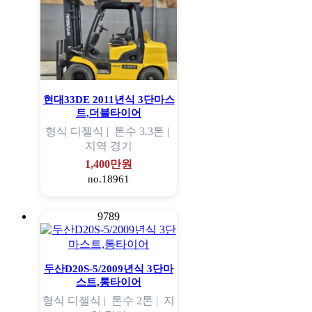
현대33DE 2011년식 3단마스
트,더블타이어
형식
디젤식 |
톤수
3.3톤 |
지역
경기
1,400만원
no.18961
9789
두산D20S-5/2009년식 3단마
스트,통타이어
형식
디젤식 |
톤수
2톤 |
지