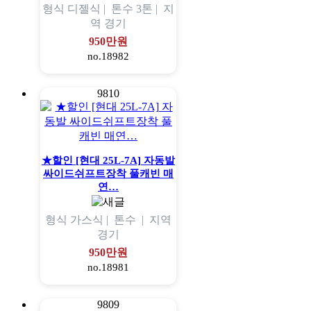
형식
디젤식 |
톤수
3톤 |
지
역
경기
950만원
no.18982
9810
★할인 [현대 25L-7A] 자동발
싸이드쉬프트장착 풀캐빈 매
연…
형식
가스식 |
톤수
|
지역
경기
950만원
no.18981
9809