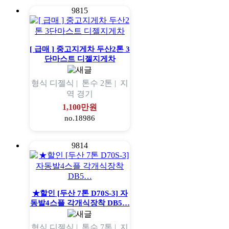
9815
[ 급매 ] 중고지게차 두산2톤 3
단마스트 디젤지게차
형식
디젤식 |
톤수
2톤 |
지
역
경기
1,100만원
no.18986
9814
★할인 [두산 7톤 D70S-3] 자
동발4스플 각개식장착 DB5…
형식
디젤식 |
톤수
7톤 |
지