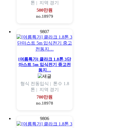
톤 |
지역
경기
500만원
no.18979
9807
[여름특가] 클라크 1.8톤 3단
마스트 5m 입식전기 중고전
동지…
형식
전동입식 |
톤수
1.8
톤 |
지역
경기
700만원
no.18978
9806