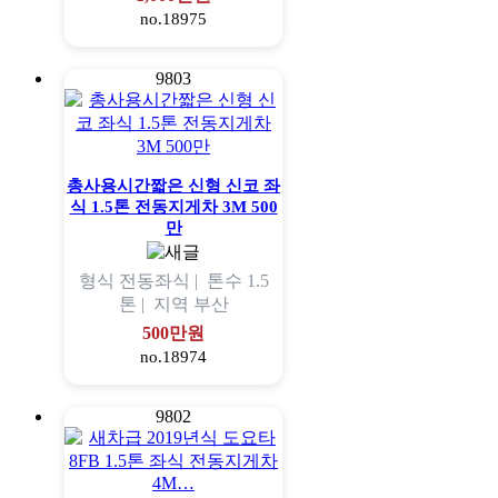
no.18975
9803
총사용시간짧은 신형 신코 좌
식 1.5톤 전동지게차 3M 500
만
형식
전동좌식 |
톤수
1.5
톤 |
지역
부산
500만원
no.18974
9802