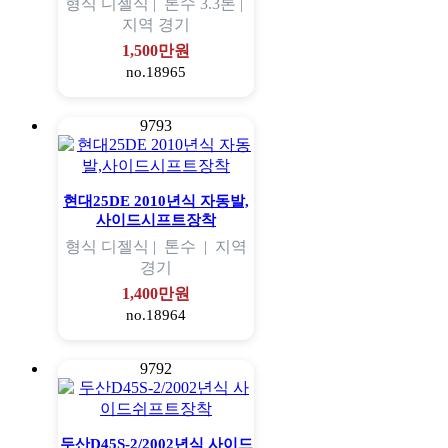
형식
디젤식 |
톤수
3.3톤 |
지역
경기
1,500만원
no.18965
9793
현대25DE 2010년식 자동발,
사이드시프트장착
형식
디젤식 |
톤수
|
지역
경기
1,400만원
no.18964
9792
두산D45S-2/2002년식 사이드