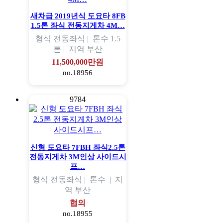
새차급 2019년식 도요타 8FB
1.5톤 좌식 전동지게차 4M…
형식
전동좌식 |
톤수
1.5
톤 |
지역
부산
11,500,000만원
no.18956
9784
신형 도요타 7FBH 좌식2.5톤
전동지게차 3M인상 사이드시
프…
형식
전동좌식 |
톤수
|
지
역
부산
협의
no.18955