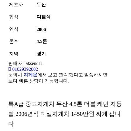
제조사
두산
형식
디젤식
연식
2006
톤수
4.5톤
지역
경기
판매자 : aksend11
01029392002
문의시
지게몬
에서 보고 연락 했다고 말씀하시면
보다 빠른 상담이 가능합니다.
본문
특A급 중고지게차 두산 4.5톤 더블 캐빈 자동
발 2006년식 디젤지게차 1450만원 싸게 팝니
다