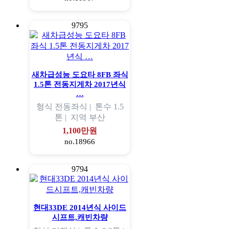
9795
새차급성능 도요타 8FB 좌식
1.5톤 전동지게차 2017년식
…
형식
전동좌식 |
톤수
1.5
톤 |
지역
부산
1,100만원
no.18966
9794
현대33DE 2014년식 사이드
시프트,캐빈차량