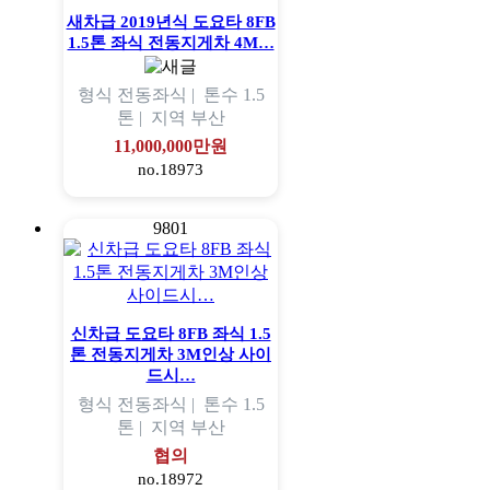
새차급 2019년식 도요타 8FB
1.5톤 좌식 전동지게차 4M…
형식
전동좌식 |
톤수
1.5
톤 |
지역
부산
11,000,000만원
no.18973
9801
신차급 도요타 8FB 좌식 1.5
톤 전동지게차 3M인상 사이
드시…
형식
전동좌식 |
톤수
1.5
톤 |
지역
부산
협의
no.18972