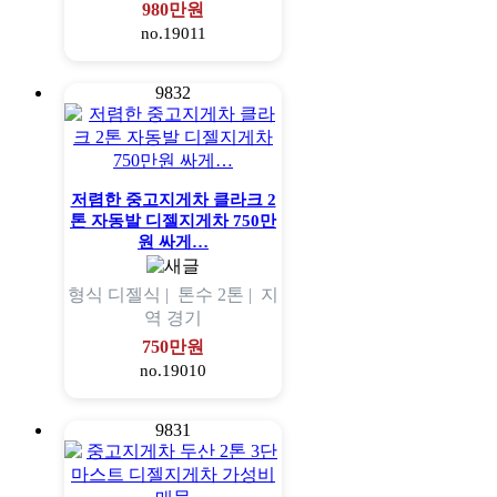
980만원
no.19011
9832
저렴한 중고지게차 클라크 2
톤 자동발 디젤지게차 750만
원 싸게…
형식
디젤식 |
톤수
2톤 |
지
역
경기
750만원
no.19010
9831