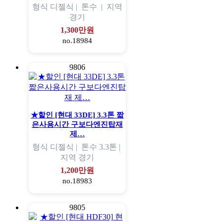
형식
디젤식 |
톤수
|
지역
경기
1,300만원
no.18984
9806
★할인 [현대 33DE] 3.3톤 짧
은사용시간 구보다엔진탑재
제…
형식
디젤식 |
톤수
3.3톤 |
지역
경기
1,200만원
no.18983
9805