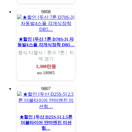
9808
★할인 [두산 7톤 D70S-3] 자
동발4스플 각개식장착 DB5…
형식
디젤식 |
톤수
7톤 |
지
역
경기
1,300만원
no.18985
9807
★할인 [두산 D25S-5] 2.5톤
더블타이어 얀마엔진 미션
힘…