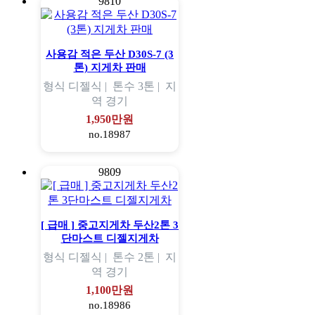
9810
사용감 적은 두산 D30S-7 (3
톤) 지게차 판매
형식
디젤식 |
톤수
3톤 |
지
역
경기
1,950만원
no.18987
9809
[ 급매 ] 중고지게차 두산2톤 3
단마스트 디젤지게차
형식
디젤식 |
톤수
2톤 |
지
역
경기
1,100만원
no.18986