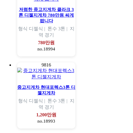
저렴한 중고지게차 클라크 3
톤 디젤지게차 780만원 싸게
팝니다
형식
디젤식 |
톤수
3톤 |
지
역
경기
780만원
no.18994
9816
중고지게차 현대포렉스3톤 디
젤지게차
형식
디젤식 |
톤수
3톤 |
지
역
경기
1,200만원
no.18993