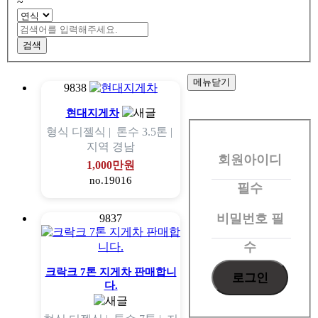
~
검색
메뉴닫기
9838
회
현대지게차
형식
디젤식 |
톤수
3.5톤 |
원
지역
경남
회원아이디
로
1,000만원
no.19016
그
필수
인
비밀번호
필
9837
수
크락크 7톤 지게차 판매합니
다.