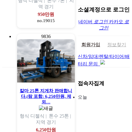
형식
디젤식 |
톤수
7톤 |
지
역
경기
소셜계정으로 로그인
950만원
no.19015
네이버
로그인
카카오
로
그인
9836
회원가입
정보찾기
신차/임대/렌탈/타이어/배
터리 문의
접속자집계
칼마 25톤 지게차 판매합니
다.(람 포함: 6,250만원, 제
오늘
외…
형식
디젤식 |
톤수
25톤 |
지역
경기
6,250만원