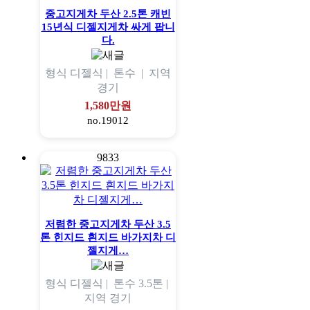
중고지게차 두산 2.5톤 캐빈
15년식 디젤지게차 싸게 팝니
다.
형식
디젤식 |
톤수
|
지역
경기
1,580만원
no.19012
9833
저렴한 중고지게차 두산 3.5
톤 힌지드 흰지드 바가지차 디
젤지게…
형식
디젤식 |
톤수
3.5톤 |
지역
경기