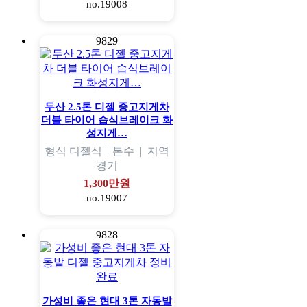
no.19008
9829
두산 2.5톤 디젤 중고지게차
더블 타이어 습식브레이크 화
성지게…
형식
디젤식 |
톤수
|
지역
경기
1,300만원
no.19007
9828
가성비 좋은 현대 3톤 자동발