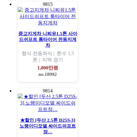
9815
중고지게차 니찌유1.5톤 사이
드쉬프트 통타이어 전동지게
차
형식
전동좌식 |
톤수
1.5
톤 |
지역
경기
1,000만원
no.18992
9814
★할인 [두산 2.5톤 D25S-3]
노랭이디모델 싸이드쉬프트
장…