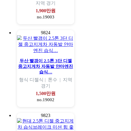
지역
경기
1,900만원
no.19003
9824
두산 빨갱이 2.5톤 3단 디젤
중고지게차 자동발 얀마엔진
습식…
형식
디젤식 |
톤수
|
지역
경기
1,500만원
no.19002
9823