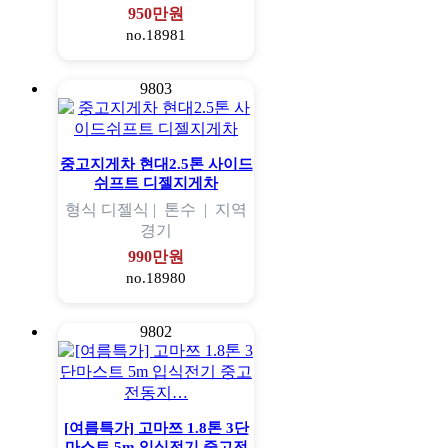
950만원
no.18981
9803
중고지게차 현대2.5톤 사이드
쉬프트 디젤지게차
형식
디젤식 |
톤수
|
지역
경기
990만원
no.18980
9802
[여름특가] 고마쯔 1.8톤 3단
마스트 5m 입식전기 중고전