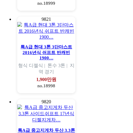
no.18999
9821
특A급 현대 3톤 3단마스트
2016년식 쉬프트 반캐빈
1900…
형식
디젤식 |
톤수
3톤 |
지
역
경기
1,900만원
no.18998
9820
특A급 중고지게차 두산 3.3톤