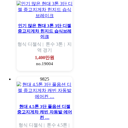
인기 많은 현대 3톤 3단 디젤
중고지게차 힌지드 습식브레
이크
형식
디젤식 |
톤수
3톤 |
지
역
경기
1,400만원
no.19004
9825
현대 4.5톤 3단 풀옵션 디젤
중고지게차 캐빈 자동발 에어
컨 …
형식
디젤식 |
톤수
4.5톤 |