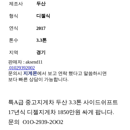
제조사
두산
형식
디젤식
연식
2017
톤수
3.3톤
지역
경기
판매자 : aksend11
01029392002
문의시
지게몬
에서 보고 연락 했다고 말씀하시면
보다 빠른 상담이 가능합니다.
본문
특A급 중고지게차 두산 3.3톤 사이드쉬프트
17년식 디젤지게차 1850만원 싸게 팝니다.
문의 O1O-2939-2OO2