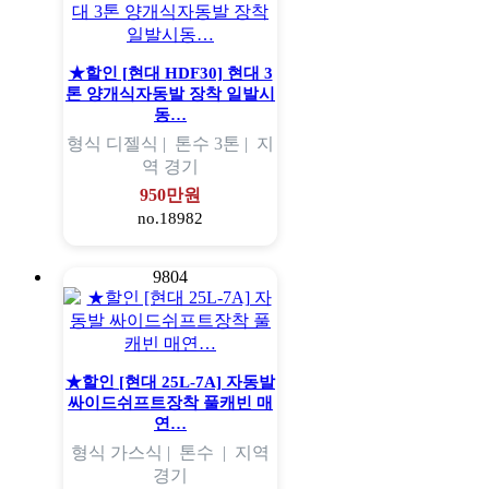
★할인 [현대 HDF30] 현대 3
톤 양개식자동발 장착 일발시
동…
형식
디젤식 |
톤수
3톤 |
지
역
경기
950만원
no.18982
9804
★할인 [현대 25L-7A] 자동발
싸이드쉬프트장착 풀캐빈 매
연…
형식
가스식 |
톤수
|
지역
경기