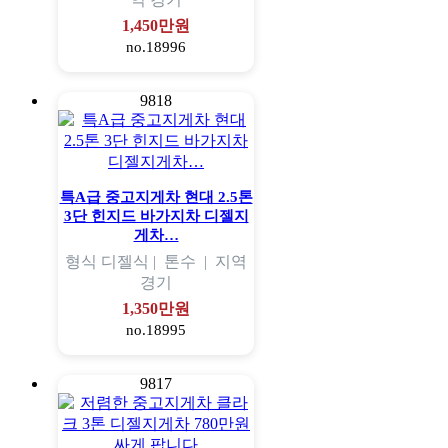
1,450만원
no.18996
9818
특A급 중고지게차 현대 2.5톤
3단 힌지드 바가지차 디젤지
게차…
형식
디젤식 |
톤수
|
지역
경기
1,350만원
no.18995
9817