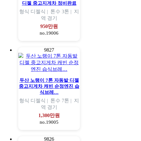
디젤 중고지게차 정비완료
형식
디젤식 |
톤수
3톤 |
지
역
경기
950만원
no.19006
9827
두산 노랭이 7톤 자동발 디젤
중고지게차 캐빈 순정엔진 습
식브레…
형식
디젤식 |
톤수
7톤 |
지
역
경기
1,300만원
no.19005
9826