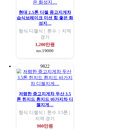
현대 2.5톤 디젤 중고지게차
습식브레이크 미션 힘 좋은 화
성지…
형식
디젤식 |
톤수
|
지역
경기
1,200만원
no.19000
9822
저렴한 중고지게차 두산 3.5
톤 힌지드 흰지드 바가지차 디
젤지게…
형식
디젤식 |
톤수
3.5톤 |
지역
경기
980만원