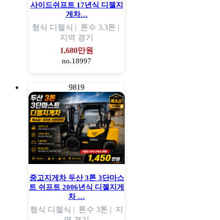
사이드쉬프트 17년식 디젤지
게차…
형식
디젤식 |
톤수
3.3톤 |
지역
경기
1,680만원
no.18997
9819
중고지게차 두산 3톤 3단마스
트 쉬프트 2006년식 디젤지게
차 …
형식
디젤식 |
톤수
3톤 |
지
역
경기