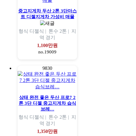
중고지게차 두산 2톤 3단마스
트 디젤지게차 가성비 매물
형식
디젤식 |
톤수
2톤 |
지
역
경기
1,100만원
no.19009
9830
상태 완전 좋은 두산 프로7 2
톤 3단 디젤 중고지게차 습식
브레…
형식
디젤식 |
톤수
2톤 |
지
역
경기
1,350만원