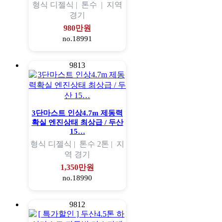
형식
디젤식 |
톤수
|
지역
경기
980만원
no.18991
9813
3단마스트 인상4.7m 제동력
확실 엔진상태 최상급 / 두산
15…
형식
디젤식 |
톤수
2톤 |
지
역
경기
1,350만원
no.18990
9812