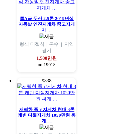
특A급 두산 2.5톤 2019년식
자동발 엔진지게차 중고지게
차 …
형식
디젤식 |
톤수
|
지역
경기
1,500만원
no.19018
9838
저렴한 중고지게차 현대 3톤
캐빈 디젤지게차 1050만원 싸
게 …