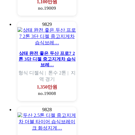
1,100만원
no.19009
9829
상태 완전 좋은 두산 프로7 2
톤 3단 디젤 중고지게차 습식
브레…
형식
디젤식 |
톤수
2톤 |
지
역
경기
1,350만원
no.19008
9828