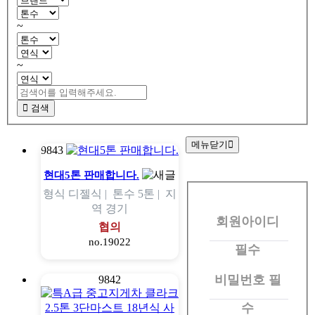
~
~
검색
메뉴닫기
9843
회
현대5톤 판매합니다.
형식
디젤식 |
톤수
5톤 |
지
원
역
경기
회원아이디
로
협의
no.19022
그
필수
인
비밀번호
필
9842
수