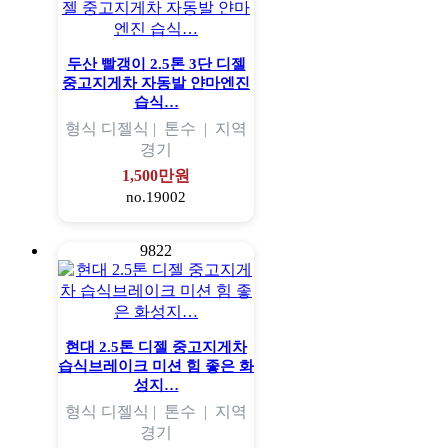
두산 빨갱이 2.5톤 3단 디젤
중고지게차 자동발 얀마엔진
습식…
형식
디젤식 |
톤수
|
지역
경기
1,500만원
no.19002
9822
현대 2.5톤 디젤 중고지게차
습식브레이크 미션 힘 좋은 화
성지…
형식
디젤식 |
톤수
|
지역
경기