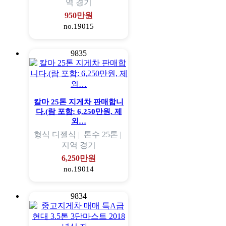
역
경기
950만원
no.19015
9835
칼마 25톤 지게차 판매합니
다.(람 포함: 6,250만원, 제
외…
형식
디젤식 |
톤수
25톤 |
지역
경기
6,250만원
no.19014
9834