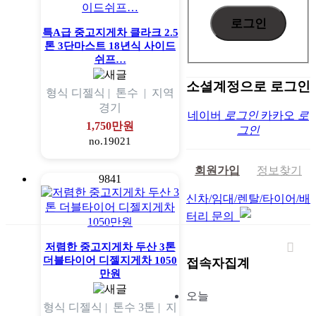
특A급 중고지게차 클라크 2.5
톤 3단마스트 18년식 사이드
쉬프…
소셜계정으로 로그인
형식
디젤식 |
톤수
|
지역
경기
네이버
로그인
카카오
로
1,750만원
그인
no.19021
회원가입
정보찾기
9841
신차/임대/렌탈/타이어/배
터리 문의
저렴한 중고지게차 두산 3톤
더블타이어 디젤지게차 1050
접속자집계
만원
오늘
형식
디젤식 |
톤수
3톤 |
지