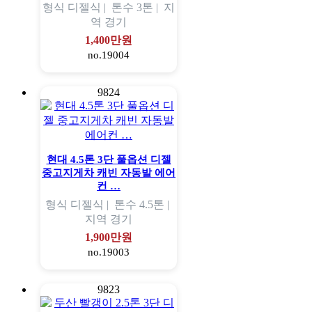
형식
디젤식 |
톤수
3톤 |
지
역
경기
1,400만원
no.19004
9824
현대 4.5톤 3단 풀옵션 디젤
중고지게차 캐빈 자동발 에어
컨 …
형식
디젤식 |
톤수
4.5톤 |
지역
경기
1,900만원
no.19003
9823