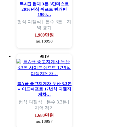
특A급 현대 3톤 3단마스트
2016년식 쉬프트 반캐빈
1900…
형식
디젤식 |
톤수
3톤 |
지
역
경기
1,900만원
no.18998
9819
특A급 중고지게차 두산 3.3톤
사이드쉬프트 17년식 디젤지
게차…
형식
디젤식 |
톤수
3.3톤 |
지역
경기
1,680만원
no.18997