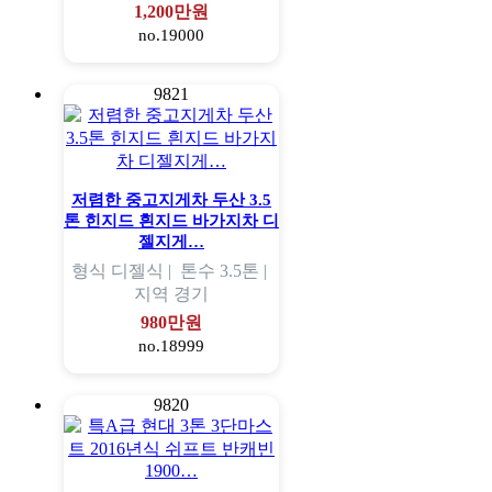
1,200만원
no.19000
9821
저렴한 중고지게차 두산 3.5
톤 힌지드 흰지드 바가지차 디
젤지게…
형식
디젤식 |
톤수
3.5톤 |
지역
경기
980만원
no.18999
9820