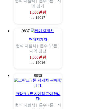
형식
디젤식 |
톤수
3톤 |
지
역
경기
1,050만원
no.19017
9837
현대지게차
형식
디젤식 |
톤수
3.5톤 |
지역
경남
1,000만원
no.19016
9836
크락크 7톤 지게차 판매합니
다.
형식
디젤식 |
톤수
7톤 |
지