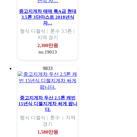
중고지게차 매매 특A급 현대
3.5톤 3단마스트 2018년식
자…
형식
디젤식 |
톤수
3.5톤 |
지역
경기
2,300만원
no.19013
9833
중고지게차 두산 2.5톤 캐빈
15년식 디젤지게차 싸게 팝니
다.
형식
디젤식 |
톤수
|
지역
경기
1,580만원