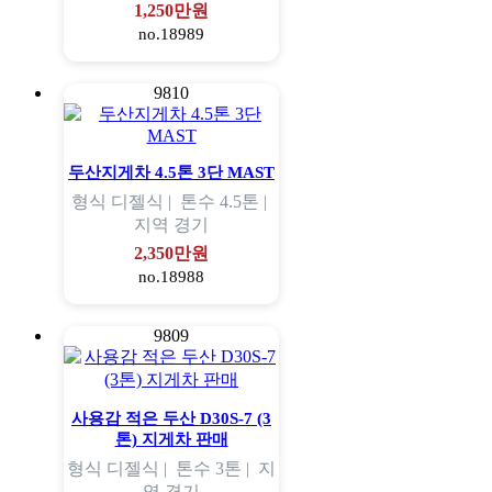
1,250만원
no.18989
9810
두산지게차 4.5톤 3단 MAST
형식
디젤식 |
톤수
4.5톤 |
지역
경기
2,350만원
no.18988
9809
사용감 적은 두산 D30S-7 (3
톤) 지게차 판매
형식
디젤식 |
톤수
3톤 |
지
역
경기