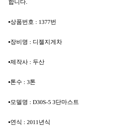
합니다.
▪︎상품번호 : 1377번
▪︎장비명 : 디젤지게차
▪︎제작사 : 두산
▪︎톤수 : 3톤
▪︎모델명 : D30S-5 3단마스트
▪︎연식 : 2011년식