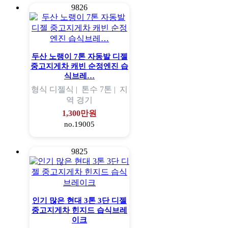
9826
두산 노랭이 7톤 자동발 디젤
중고지게차 캐빈 순정엔진 습
식브레…
형식
디젤식 |
톤수
7톤 |
지
역
경기
1,300만원
no.19005
9825
인기 많은 현대 3톤 3단 디젤
중고지게차 힌지드 습식브레
이크