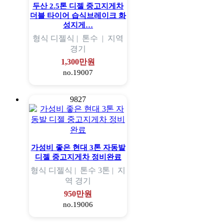
두산 2.5톤 디젤 중고지게차
더블 타이어 습식브레이크 화
성지게…
형식
디젤식 |
톤수
|
지역
경기
1,300만원
no.19007
9827
가성비 좋은 현대 3톤 자동발
디젤 중고지게차 정비완료
형식
디젤식 |
톤수
3톤 |
지
역
경기
950만원
no.19006