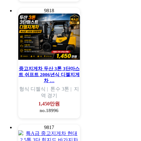
9818
중고지게차 두산 3톤 3단마스
트 쉬프트 2006년식 디젤지게
차 …
형식
디젤식 |
톤수
3톤 |
지
역
경기
1,450만원
no.18996
9817