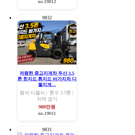
no.19012
9832
저렴한 중고지게차 두산 3.5
톤 힌지드 흰지드 바가지차 디
젤지게…
형식
디젤식 |
톤수
3.5톤 |
지역
경기
980만원
no.19011
9831