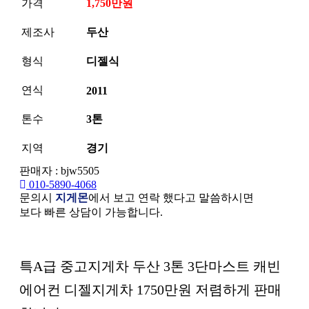
가격
1,750만원
제조사
두산
형식
디젤식
연식
2011
톤수
3톤
지역
경기
판매자 : bjw5505
010-5890-4068
문의시
지게몬
에서 보고 연락 했다고 말씀하시면
보다 빠른 상담이 가능합니다.
본문
특A급 중고지게차 두산 3톤 3단마스트 캐빈
에어컨 디젤지게차 1750만원 저렴하게 판매