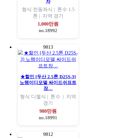
차
형식
전동좌식 |
톤수
1.5
톤 |
지역
경기
1,000만원
no.18992
9813
★할인 [두산 2.5톤 D25S-3]
노랭이디모델 싸이드쉬프트
장…
형식
디젤식 |
톤수
|
지역
경기
980만원
no.18991
9812