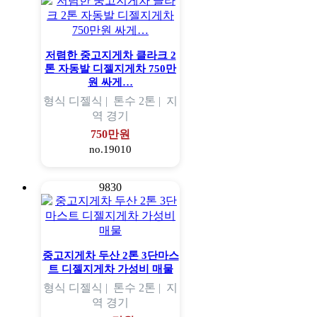
저렴한 중고지게차 클라크 2
톤 자동발 디젤지게차 750만
원 싸게…
형식
디젤식 |
톤수
2톤 |
지
역
경기
750만원
no.19010
9830
중고지게차 두산 2톤 3단마스
트 디젤지게차 가성비 매물
형식
디젤식 |
톤수
2톤 |
지
역
경기