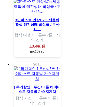
3단마스트 인상4.7m 제동력
확실 엔진상태 최상급 / 두산
15…
형식
디젤식 |
톤수
2톤 |
지
역
경기
1,350만원
no.18990
9811
[ 특가할인 ] 두산4.5톤 하이마
스트 자동발 가스지게차
형식
가스식 |
톤수
4.5톤 |
지역
경기