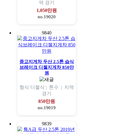
역
경기
1,050만원
no.19020
9840
중고지게차 두산 2.5톤 습식
브레이크 디젤지게차 850만
원
형식
디젤식 |
톤수
|
지역
경기
850만원
no.19019
9839