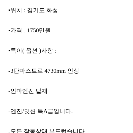
▪︎위치 : 경기도 화성
▪︎가격 : 1750만원
▪︎특이( 옵션 )사항 :
-3단마스트로 4730mm 인상
-얀마엔진 탑재
-엔진/밋션 특A급입니다.
-모든 작동상태 부드럽습니다.