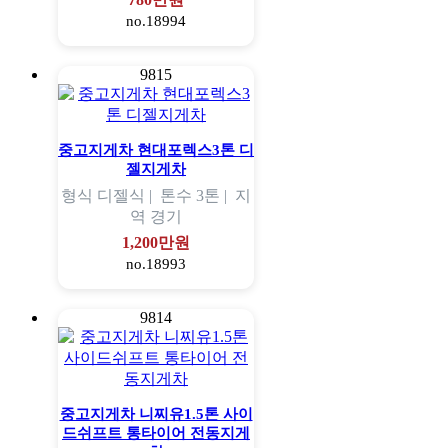
no.18994
9815
중고지게차 현대포렉스3톤 디
젤지게차
형식
디젤식 |
톤수
3톤 |
지
역
경기
1,200만원
no.18993
9814
중고지게차 니찌유1.5톤 사이
드쉬프트 통타이어 전동지게