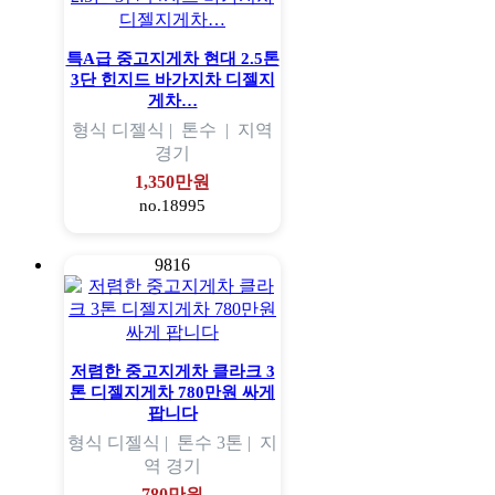
특A급 중고지게차 현대 2.5톤
3단 힌지드 바가지차 디젤지
게차…
형식
디젤식 |
톤수
|
지역
경기
1,350만원
no.18995
9816
저렴한 중고지게차 클라크 3
톤 디젤지게차 780만원 싸게
팝니다
형식
디젤식 |
톤수
3톤 |
지
역
경기
780만원