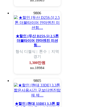
no.18985
9806
★할인 [두산 D25S-5] 2.5톤
더블타이어 얀마엔진 미션
힘…
형식
디젤식 |
톤수
|
지역
경기
1,300만원
no.18984
9805
★할인 [현대 33DE] 3.3톤 짧