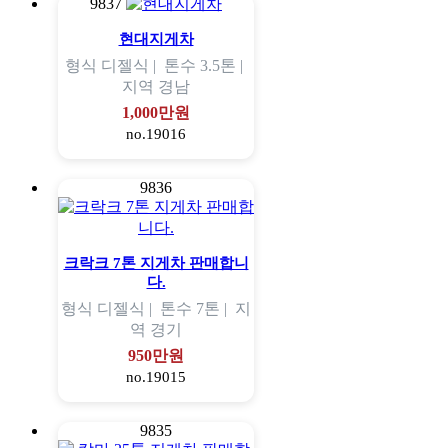
9837
현대지게차
형식
디젤식 |
톤수
3.5톤 |
지역
경남
1,000만원
no.19016
9836
크락크 7톤 지게차 판매합니
다.
형식
디젤식 |
톤수
7톤 |
지
역
경기
950만원
no.19015
9835