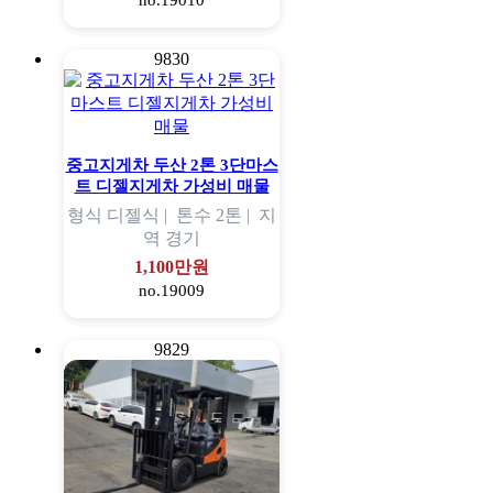
no.19010
9830
중고지게차 두산 2톤 3단마스
트 디젤지게차 가성비 매물
형식
디젤식 |
톤수
2톤 |
지
역
경기
1,100만원
no.19009
9829