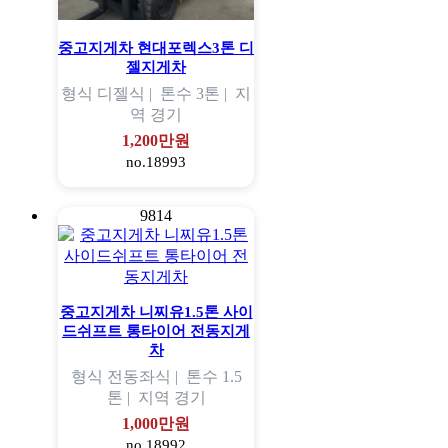
중고지게차 현대포렉스3톤 디
젤지게차
형식
디젤식 |
톤수
3톤 |
지
역
경기
1,200만원
no.18993
9814
중고지게차 니찌유1.5톤 사이
드쉬프트 통타이어 전동지게
차
형식
전동좌식 |
톤수
1.5
톤 |
지역
경기
1,000만원
no.18992