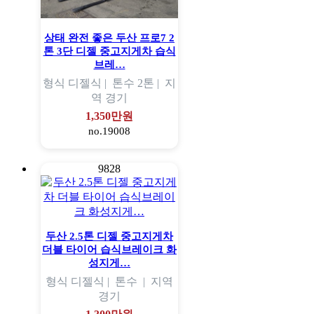
상태 완전 좋은 두산 프로7 2
톤 3단 디젤 중고지게차 습식
브레…
형식
디젤식 |
톤수
2톤 |
지
역
경기
1,350만원
no.19008
9828
두산 2.5톤 디젤 중고지게차
더블 타이어 습식브레이크 화
성지게…
형식
디젤식 |
톤수
|
지역
경기