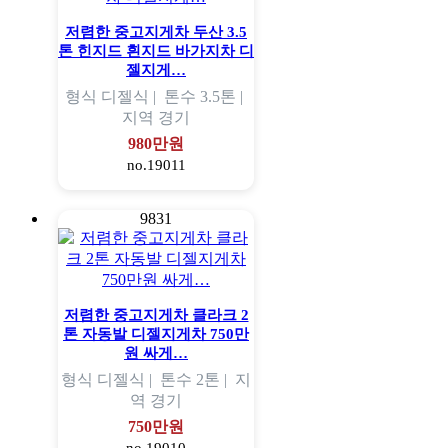
저렴한 중고지게차 두산 3.5
톤 힌지드 흰지드 바가지차 디
젤지게…
형식
디젤식 |
톤수
3.5톤 |
지역
경기
980만원
no.19011
9831
저렴한 중고지게차 클라크 2
톤 자동발 디젤지게차 750만
원 싸게…
형식
디젤식 |
톤수
2톤 |
지
역
경기
750만원