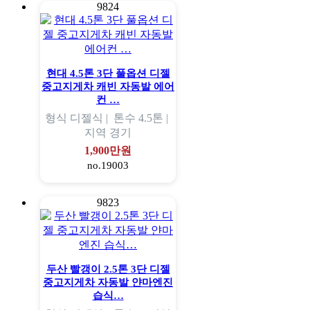
9824
현대 4.5톤 3단 풀옵션 디젤
중고지게차 캐빈 자동발 에어
컨 …
형식
디젤식 |
톤수
4.5톤 |
지역
경기
1,900만원
no.19003
9823
두산 빨갱이 2.5톤 3단 디젤
중고지게차 자동발 얀마엔진
습식…