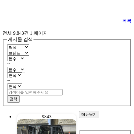
목록
전체 9,843건
1 페이지
게시물 검색
~
~
검색
메뉴닫기
9843
회