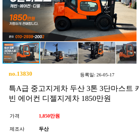
no.13830
등록일: 26-05-17
특A급 중고지게차 두산 3톤 3단마스트 
빈 에어컨 디젤지게차 1850만원
가격
1,850만원
제조사
두산