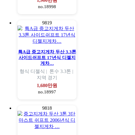
1,900만원
no.18998
9819
특A급 중고지게차 두산 3.3톤
사이드쉬프트 17년식 디젤지
게차…
형식
디젤식 |
톤수
3.3톤 |
지역
경기
1,680만원
no.18997
9818