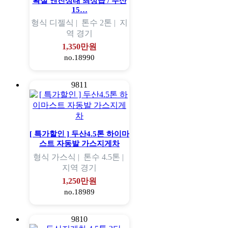
확실 엔진상태 최상급 / 두산
15…
형식
디젤식 |
톤수
2톤 |
지
역
경기
1,350만원
no.18990
9811
[ 특가할인 ] 두산4.5톤 하이마
스트 자동발 가스지게차
형식
가스식 |
톤수
4.5톤 |
지역
경기
1,250만원
no.18989
9810