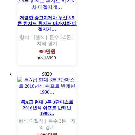
저렴한 중고지게차 두산 3.5
톤 힌지드 흰지드 바가지차 디
젤지게…
형식
디젤식 |
톤수
3.5톤 |
지역
경기
980만원
no.18999
9820
특A급 현대 3톤 3단마스트
2016년식 쉬프트 반캐빈
1900…
형식
디젤식 |
톤수
3톤 |
지
역
경기