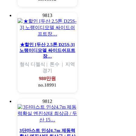
9813
★할인 [두산 2.5톤 D25S-3]
노랭이디모델 싸이드쉬프트
장…
형식
디젤식 |
톤수
|
지역
경기
980만원
no.18991
9812
3단마스트 인상4.7m 제동력