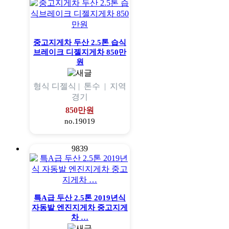
중고지게차 두산 2.5톤 습식
브레이크 디젤지게차 850만
원
형식
디젤식 |
톤수
|
지역
경기
850만원
no.19019
9839
특A급 두산 2.5톤 2019년식
자동발 엔진지게차 중고지게
차 …