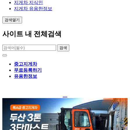
지게차 지식인
지게차 유용한정보
검색열기
사이트 내 전체검색
검색
중고지게차
무료등록하기
유용한정보
....