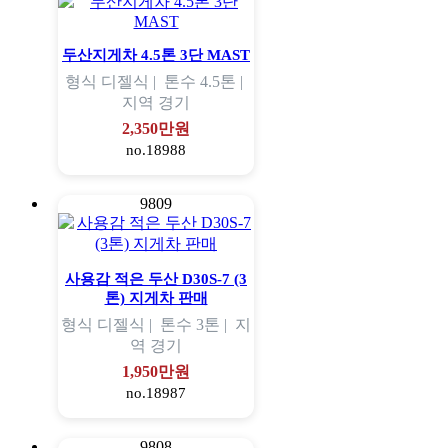
두산지게차 4.5톤 3단 MAST
형식
디젤식 |
톤수
4.5톤 |
지역
경기
2,350만원
no.18988
9809
사용감 적은 두산 D30S-7 (3
톤) 지게차 판매
형식
디젤식 |
톤수
3톤 |
지
역
경기
1,950만원
no.18987
9808