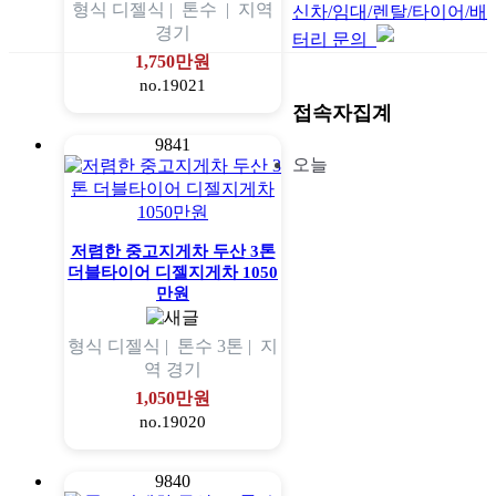
형식
디젤식 |
톤수
|
지역
신차/임대/렌탈/타이어/배
경기
터리 문의
1,750만원
no.19021
접속자집계
9841
오늘
저렴한 중고지게차 두산 3톤
더블타이어 디젤지게차 1050
만원
형식
디젤식 |
톤수
3톤 |
지
역
경기
1,050만원
no.19020
9840