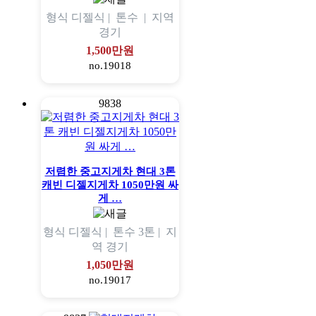
형식
디젤식 |
톤수
|
지역
경기
1,500만원
no.19018
9838
저렴한 중고지게차 현대 3톤
캐빈 디젤지게차 1050만원 싸
게 …
형식
디젤식 |
톤수
3톤 |
지
역
경기
1,050만원
no.19017