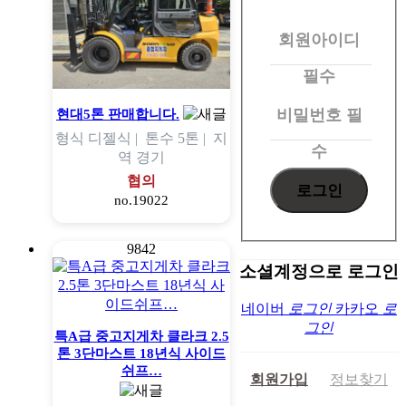
원
회원아이디
로
그
필수
인
비밀번호
필
현대5톤 판매합니다.
형식
디젤식 |
톤수
5톤 |
지
수
역
경기
협의
no.19022
9842
소셜계정으로 로그인
네이버
로그인
카카오
로
그인
특A급 중고지게차 클라크 2.5
톤 3단마스트 18년식 사이드
쉬프…
회원가입
정보찾기