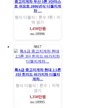
중고지게차 두산 3톤 3단마스
트 쉬프트 2006년식 디젤지게
차 …
형식
디젤식 |
톤수
3톤 |
지
역
경기
1,450만원
no.18996
9817
특A급 중고지게차 현대 2.5톤
3단 힌지드 바가지차 디젤지
게차…
형식
디젤식 |
톤수
|
지역
경기
1,350만원
no.18995