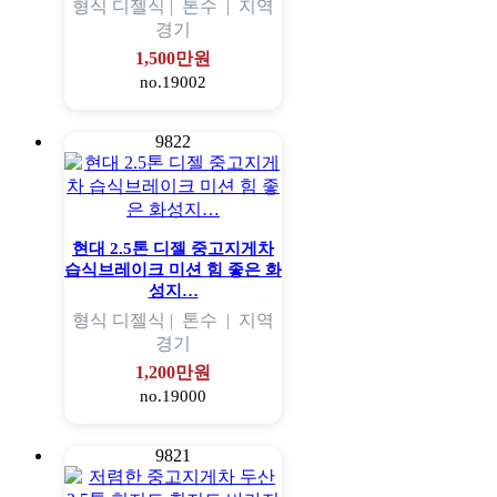
형식
디젤식 |
톤수
|
지역
경기
1,500만원
no.19002
9822
현대 2.5톤 디젤 중고지게차
습식브레이크 미션 힘 좋은 화
성지…
형식
디젤식 |
톤수
|
지역
경기
1,200만원
no.19000
9821