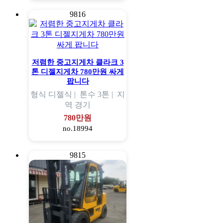
9816
저렴한 중고지게차 클라크 3
톤 디젤지게차 780만원 싸게
팝니다
형식
디젤식 |
톤수
3톤 |
지
역
경기
780만원
no.18994
9815