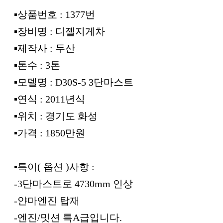
▪︎상품번호 : 1377번
▪︎장비명 : 디젤지게차
▪︎제작사 : 두산
▪︎톤수 : 3톤
▪︎모델명 : D30S-5 3단마스트
▪︎연식 : 2011년식
▪︎위치 : 경기도 화성
▪︎가격 : 1850만원
▪︎특이( 옵션 )사항 :
-3단마스트로 4730mm 인상
-얀마엔진 탑재
-엔진/밋션 특A급입니다.