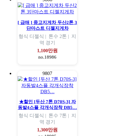
[ 급매 ] 중고지게차 두산2톤 3
단마스트 디젤지게차
형식
디젤식 |
톤수
2톤 |
지
역
경기
1,100만원
no.18986
9807
★할인 [두산 7톤 D70S-3] 자
동발4스플 각개식장착 DB5…
형식
디젤식 |
톤수
7톤 |
지
역
경기
1,300만원