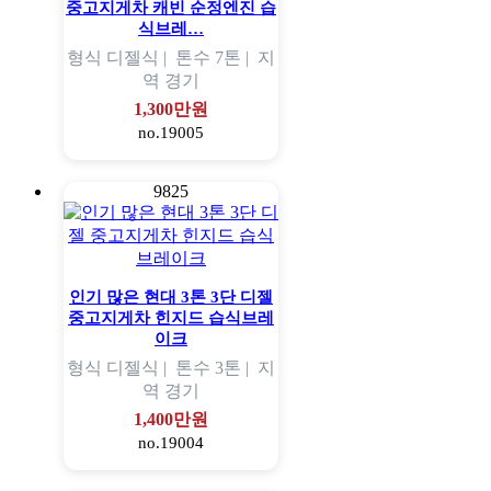
중고지게차 캐빈 순정엔진 습
식브레…
형식
디젤식 |
톤수
7톤 |
지
역
경기
1,300만원
no.19005
9825
인기 많은 현대 3톤 3단 디젤
중고지게차 힌지드 습식브레
이크
형식
디젤식 |
톤수
3톤 |
지
역
경기
1,400만원
no.19004