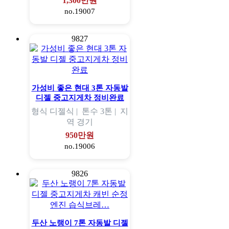
1,300만원
no.19007
9827
가성비 좋은 현대 3톤 자동발
디젤 중고지게차 정비완료
형식
디젤식 |
톤수
3톤 |
지
역
경기
950만원
no.19006
9826
두산 노랭이 7톤 자동발 디젤