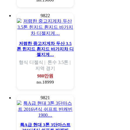
no.19000
9822
저렴한 중고지게차 두산 3.5
톤 힌지드 흰지드 바가지차 디
젤지게…
형식
디젤식 |
톤수
3.5톤 |
지역
경기
980만원
no.18999
9821
특A급 현대 3톤 3단마스트