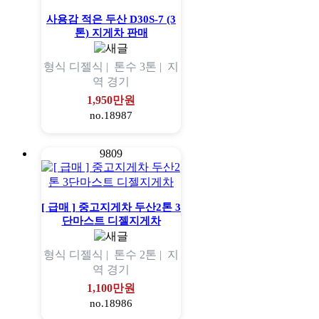
사용감 적은 두산 D30S-7 (3
톤) 지게차 판매
형식
디젤식 |
톤수
3톤 |
지
역
경기
1,950만원
no.18987
9809
[ 급매 ] 중고지게차 두산2톤 3
단마스트 디젤지게차
형식
디젤식 |
톤수
2톤 |
지
역
경기
1,100만원
no.18986