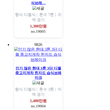
식브레…
형식
디젤식 |
톤수
7톤 |
지
역
경기
1,300만원
no.19005
9826
인기 많은 현대 3톤 3단 디젤
중고지게차 힌지드 습식브레
이크
형식
디젤식 |
톤수
3톤 |
지
역
경기
1,400만원
no.19004