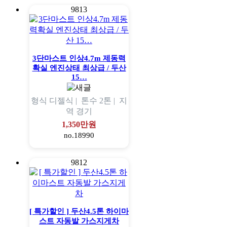
9813
3단마스트 인상4.7m 제동력
확실 엔진상태 최상급 / 두산
15…
형식
디젤식 |
톤수
2톤 |
지
역
경기
1,350만원
no.18990
9812
[ 특가할인 ] 두산4.5톤 하이마
스트 자동발 가스지게차