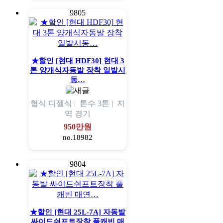
9805
★할인 [현대 HDF30] 현대 3
톤 양개식자동발 장착 일발시
동…
형식
디젤식 |
톤수
3톤 |
지
역
경기
950만원
no.18982
9804
★할인 [현대 25L-7A] 자동발
싸이드쉬프트장착 풀캐빈 매