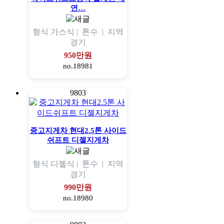
연…
형식
가스식 |
톤수
|
지역
경기
950만원
no.18981
9803
중고지게차 현대2.5톤 사이드
쉬프트 디젤지게차
형식
디젤식 |
톤수
|
지역
경기
990만원
no.18980