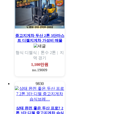
중고지게차 두산 2톤 3단마스
트 디젤지게차 가성비 매물
형식
디젤식 |
톤수
2톤 |
지
역
경기
1,100만원
no.19009
9830
상태 완전 좋은 두산 프로7 2
톤 3단 디젤 중고지게차 습식