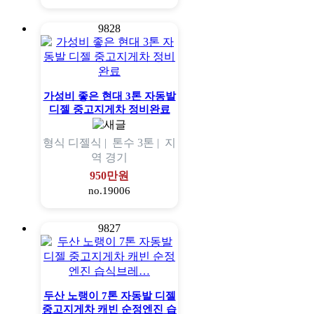
9828
가성비 좋은 현대 3톤 자동발
디젤 중고지게차 정비완료
형식
디젤식 |
톤수
3톤 |
지
역
경기
950만원
no.19006
9827
두산 노랭이 7톤 자동발 디젤
중고지게차 캐빈 순정엔진 습