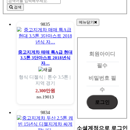
검색
메뉴닫기
9835
회
원
중고지게차 매매 특A급 현대
회원아이디
로
3.5톤 3단마스트 2018년식
그
자…
필수
인
형식
디젤식 |
톤수
3.5톤 |
비밀번호
필
지역
경기
수
2,300만원
no.19013
9834
소셜계정으로 로그인