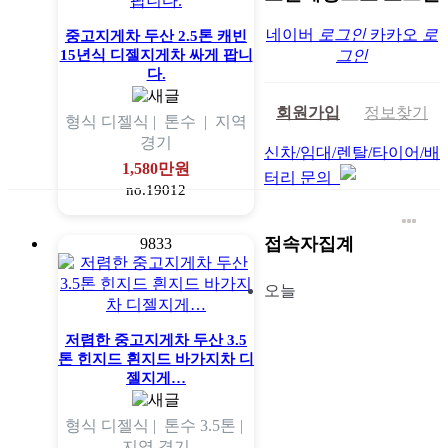
네이버
로그인
카카오
로
중고지게차 두산 2.5톤 캐빈
15년식 디젤지게차 싸게 팝니
그인
다.
회원가입
정보찾기
형식
디젤식 |
톤수
|
지역
경기
신차/임대/렌탈/타이어/배
1,580만원
터리 문의
no.19012
접속자집계
9833
오늘
저렴한 중고지게차 두산 3.5
톤 힌지드 흰지드 바가지차 디
젤지게…
형식
디젤식 |
톤수
3.5톤 |
지역
경기