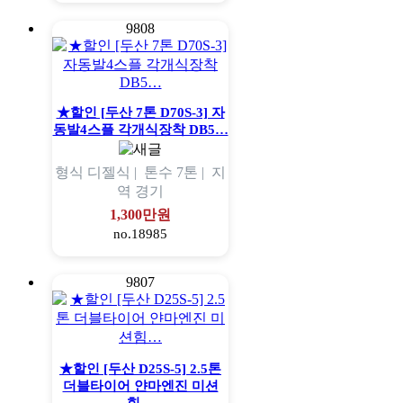
9808
★할인 [두산 7톤 D70S-3] 자
동발4스플 각개식장착 DB5…
형식
디젤식 |
톤수
7톤 |
지
역
경기
1,300만원
no.18985
9807
★할인 [두산 D25S-5] 2.5톤
더블타이어 얀마엔진 미션