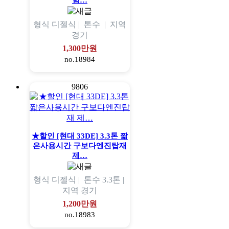
힘…
형식
디젤식 |
톤수
|
지역
경기
1,300만원
no.18984
9806
★할인 [현대 33DE] 3.3톤 짧
은사용시간 구보다엔진탑재
제…
형식
디젤식 |
톤수
3.3톤 |
지역
경기
1,200만원
no.18983