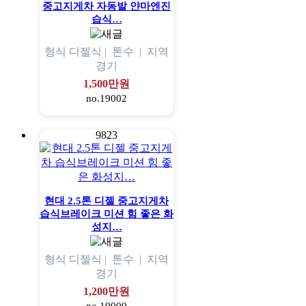
중고지게차 자동발 얀마엔진
습식…
형식
디젤식 |
톤수
|
지역
경기
1,500만원
no.19002
9823
현대 2.5톤 디젤 중고지게차
습식브레이크 미션 힘 좋은 화
성지…
형식
디젤식 |
톤수
|
지역
경기
1,200만원