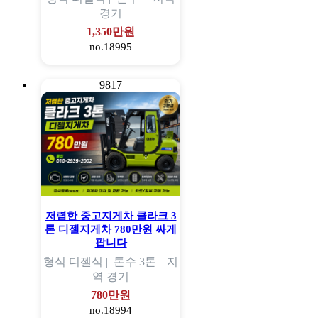
경기
1,350만원
no.18995
9817
저렴한 중고지게차 클라크 3
톤 디젤지게차 780만원 싸게
팝니다
형식
디젤식 |
톤수
3톤 |
지
역
경기
780만원
no.18994