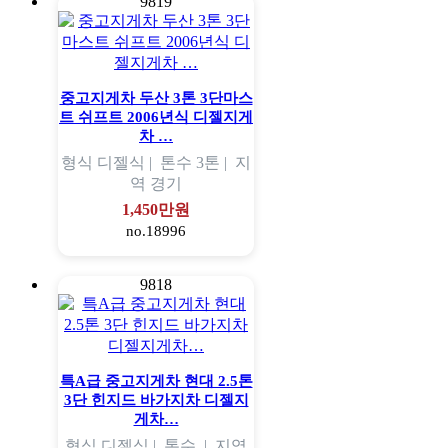
9819
중고지게차 두산 3톤 3단마스
트 쉬프트 2006년식 디젤지게
차 …
형식
디젤식 |
톤수
3톤 |
지
역
경기
1,450만원
no.18996
9818
특A급 중고지게차 현대 2.5톤
3단 힌지드 바가지차 디젤지
게차…
형식
디젤식 |
톤수
|
지역