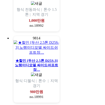
형식
전동좌식 |
톤수
1.5
톤 |
지역
경기
1,000만원
no.18992
9814
★할인 [두산 2.5톤 D25S-3]
노랭이디모델 싸이드쉬프트
장…
형식
디젤식 |
톤수
|
지역
경기
980만원
no.18991