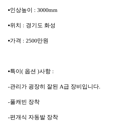
▪︎인상높이 : 3000mm
▪︎위치 : 경기도 화성
▪︎가격 : 2500만원
▪︎특이( 옵션 )사항 :
-관리가 굉장히 잘된 A급 장비입니다.
-풀캐빈 장착
-편개식 자동발 장착