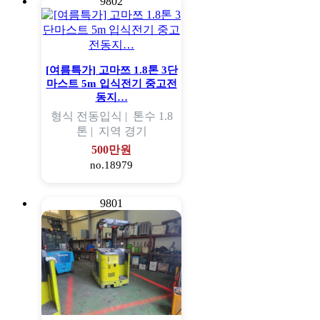
9802
[여름특가] 고마쯔 1.8톤 3단
마스트 5m 입식전기 중고전
동지…
형식
전동입식 |
톤수
1.8
톤 |
지역
경기
500만원
no.18979
9801