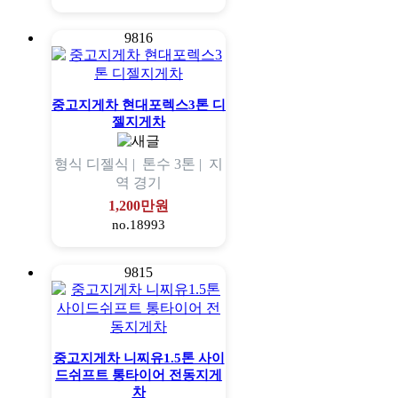
9816
중고지게차 현대포렉스3톤 디
젤지게차
형식
디젤식 |
톤수
3톤 |
지
역
경기
1,200만원
no.18993
9815
중고지게차 니찌유1.5톤 사이
드쉬프트 통타이어 전동지게
차