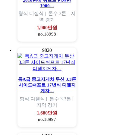
2016년식 쉬프트 반캐빈
1900…
형식
디젤식 |
톤수
3톤 |
지
역
경기
1,900만원
no.18998
9820
특A급 중고지게차 두산 3.3톤
사이드쉬프트 17년식 디젤지
게차…
형식
디젤식 |
톤수
3.3톤 |
지역
경기
1,680만원
no.18997