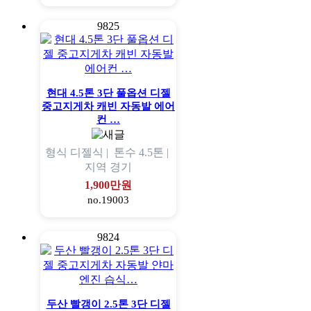
9825
현대 4.5톤 3단 풀옵션 디젤
중고지게차 캐빈 자동발 에어
컨 …
형식
디젤식 |
톤수
4.5톤 |
지역
경기
1,900만원
no.19003
9824
두산 빨갱이 2.5톤 3단 디젤