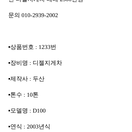
문의 010-2939-2002
▪︎상품번호 : 1233번
▪︎장비명 : 디젤지게차
▪︎제작사 : 두산
▪︎톤수 : 10톤
▪︎모델명 : D100
▪︎연식 : 2003년식