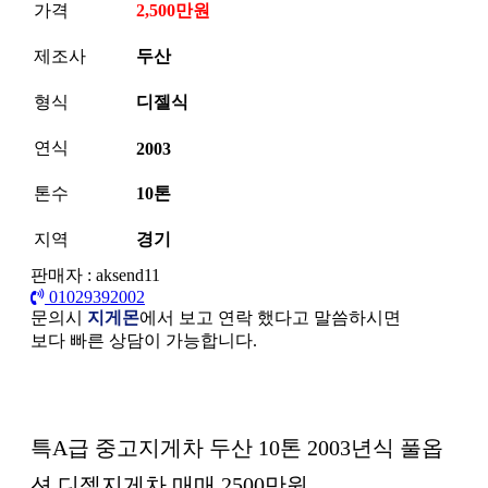
가격
2,500만원
제조사
두산
형식
디젤식
연식
2003
톤수
10톤
지역
경기
판매자 : aksend11
01029392002
문의시
지게몬
에서 보고 연락 했다고 말씀하시면
보다 빠른 상담이 가능합니다.
본문
특A급 중고지게차 두산 10톤 2003년식 풀옵
션 디젤지게차 매매 2500만원