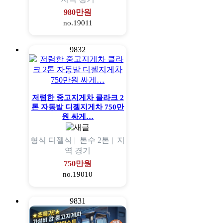
980만원
no.19011
9832
저렴한 중고지게차 클라크 2
톤 자동발 디젤지게차 750만
원 싸게…
형식
디젤식 |
톤수
2톤 |
지
역
경기
750만원
no.19010
9831