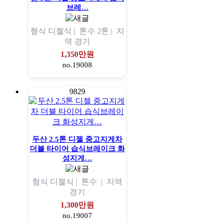
브레…
형식
디젤식 |
톤수
2톤 |
지
역
경기
1,350만원
no.19008
9829
두산 2.5톤 디젤 중고지게차
더블 타이어 습식브레이크 화
성지게…
형식
디젤식 |
톤수
|
지역
경기
1,300만원
no.19007