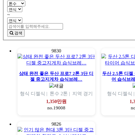
~
검색
9830
상태 완전 좋은 두산 프로7 2톤 3단 디
두산 2.5톤 디
젤 중고지게차 습식브레…
어 습식브
형식
디젤식 |
톤수
2톤 |
지역
경기
형식
디젤식 
1,350만원
1
no.19008
n
9826