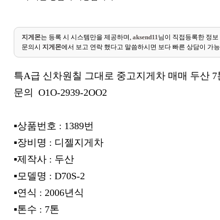
지게몬
는 등록 시 시스템만을 제공하며,
aksend11
님이 직접등록한 정보
문의시
지게몬
에서 보고 연락 했다고 말씀하시면 보다 빠른 상담이 가
특A급 신차원칠 그대로 중고지게차 매매 두산 7톤
문의 O1O-2939-2OO2
▪︎상품번호 : 1389번
▪︎장비명 : 디젤지게차
▪︎제작사 : 두산
▪︎모델명 : D70S-2
▪︎연식 : 2006년식
▪︎톤수 : 7톤