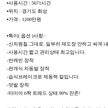
▪︎사용시간 : 5671시간
▪︎위치 : 경기도 화성
▪︎가격 : 1200만원
▪︎특이( 옵션 )사항 :
-신차원칠 그대로. 일부러 재도장 안하고 싸게 
-사용시간 짧고 관리상태 최고입니다.
-반캐빈 장착
-편개식 자동발 장착
-습식브레이크로 제동력 칼입니다.
-덧발 장착
-타이어 6짝 트레드 상태 90% 잔존!