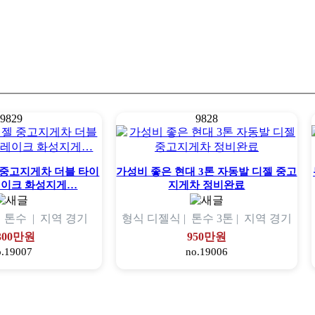
9829
9828
젤 중고지게차 더블 타이
가성비 좋은 현대 3톤 자동발 디젤 중고
레이크 화성지게…
지게차 정비완료
|
톤수
|
지역
경기
형식
디젤식 |
톤수
3톤 |
지역
경기
,300만원
950만원
o.19007
no.19006