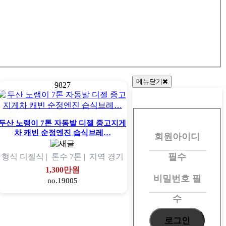
메뉴닫기
9827
회
원
두산 노랭이 7톤 자동발 디젤 중고지게
차 캐빈 순정엔진 습식브레…
회원아이디
로
그
필수
형식
디젤식 |
톤수
7톤 |
지역
경기
인
1,300만원
비밀번호
필
no.19005
수