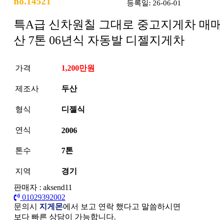
no.14521
등록일: 26-06-01
특A급 신차원칠 그대로 중고지게차 매매
산 7톤 06년식 자동발 디젤지게차
가격
1,200만원
제조사
두산
형식
디젤식
연식
2006
톤수
7톤
지역
경기
판매자 : aksend11
01029392002
문의시
지게몬
에서 보고 연락 했다고 말씀하시면
보다 빠른 상담이 가능합니다.