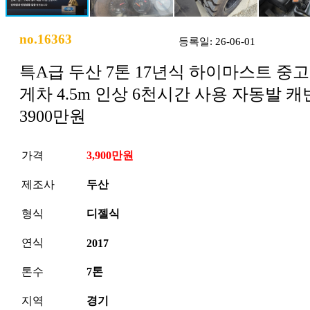
no.16363
등록일: 26-06-01
특A급 두산 7톤 17년식 하이마스트 중
게차 4.5m 인상 6천시간 사용 자동발 캐
3900만원
가격
3,900만원
제조사
두산
형식
디젤식
연식
2017
톤수
7톤
지역
경기