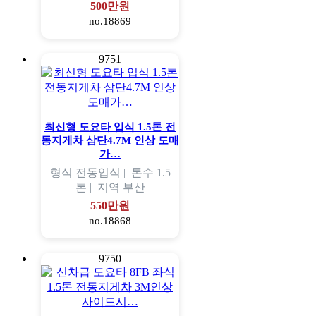
500만원
no.18869
9751
최신형 도요타 입식 1.5톤 전
동지게차 삼단4.7M 인상 도매
가…
형식
전동입식 |
톤수
1.5
톤 |
지역
부산
550만원
no.18868
9750