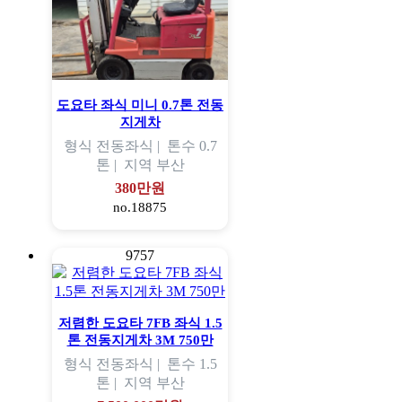
도요타 좌식 미니 0.7톤 전동
지게차
형식
전동좌식 |
톤수
0.7
톤 |
지역
부산
380만원
no.18875
9757
저렴한 도요타 7FB 좌식 1.5
톤 전동지게차 3M 750만
형식
전동좌식 |
톤수
1.5
톤 |
지역
부산