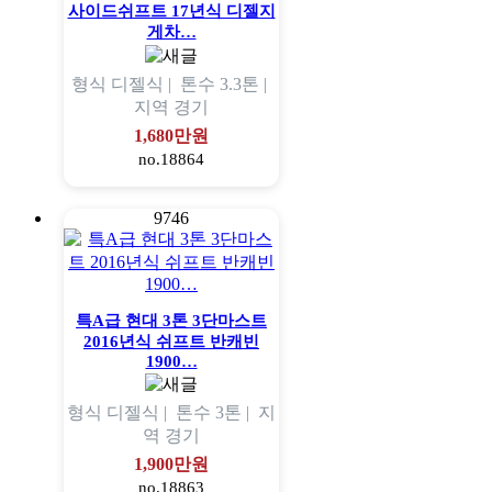
사이드쉬프트 17년식 디젤지
게차…
형식
디젤식 |
톤수
3.3톤 |
지역
경기
1,680만원
no.18864
9746
특A급 현대 3톤 3단마스트
2016년식 쉬프트 반캐빈
1900…
형식
디젤식 |
톤수
3톤 |
지
역
경기
1,900만원
no.18863