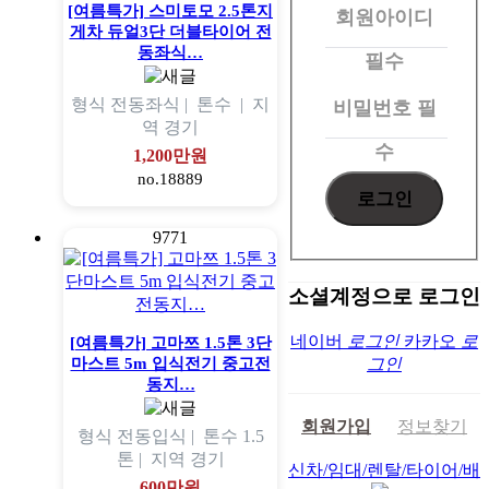
[여름특가] 스미토모 2.5톤지
회원아이디
로
게차 듀얼3단 더블타이어 전
그
동좌식…
필수
인
형식
전동좌식 |
톤수
|
지
비밀번호
필
역
경기
수
1,200만원
no.18889
9771
소셜계정으로 로그인
네이버
로그인
카카오
로
[여름특가] 고마쯔 1.5톤 3단
마스트 5m 입식전기 중고전
그인
동지…
회원가입
정보찾기
형식
전동입식 |
톤수
1.5
톤 |
지역
경기
신차/임대/렌탈/타이어/배
600만원