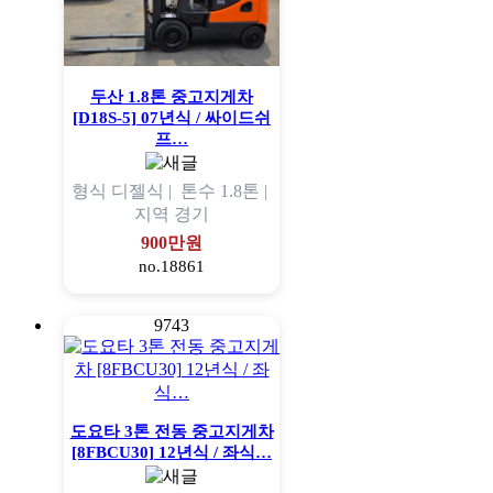
두산 1.8톤 중고지게차
[D18S-5] 07년식 / 싸이드쉬
프…
형식
디젤식 |
톤수
1.8톤 |
지역
경기
900만원
no.18861
9743
도요타 3톤 전동 중고지게차
[8FBCU30] 12년식 / 좌식…