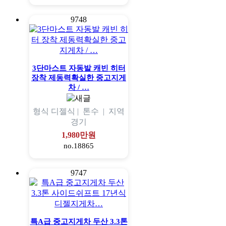
9748
3단마스트 자동발 캐빈 히터
장착 제동력확실한 중고지게
차 / …
형식
디젤식 |
톤수
|
지역
경기
1,980만원
no.18865
9747
특A급 중고지게차 두산 3.3톤