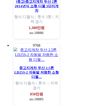
[중고]중고지게차 두산 2톤
2014년식 소형 디젤 3단지게
차
형식
디젤식 |
톤수
2톤 |
지
역
경기
1,300만원
no.18886
9768
중고지게차 두산 2.5톤
LD25S-2 자동발 저렴한 소형
디젤…
형식
디젤식 |
톤수
|
지역
경기
850만원
no.18885