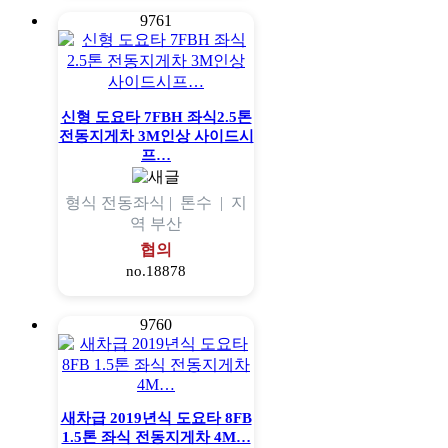
9761
신형 도요타 7FBH 좌식2.5톤
전동지게차 3M인상 사이드시
프…
형식
전동좌식 |
톤수
|
지
역
부산
협의
no.18878
9760
새차급 2019년식 도요타 8FB
1.5톤 좌식 전동지게차 4M…