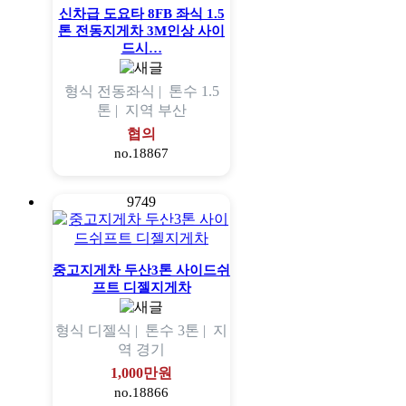
신차급 도요타 8FB 좌식 1.5
톤 전동지게차 3M인상 사이
드시…
형식
전동좌식 |
톤수
1.5
톤 |
지역
부산
협의
no.18867
9749
중고지게차 두산3톤 사이드쉬
프트 디젤지게차
형식
디젤식 |
톤수
3톤 |
지
역
경기
1,000만원
no.18866