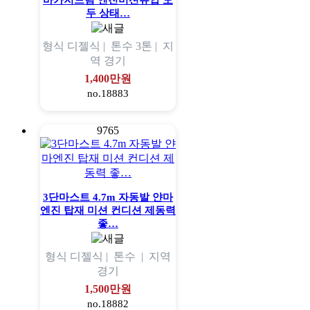
바가지드림 엔진미션유압 모
두 상태…
형식
디젤식 |
톤수
3톤 |
지
역
경기
1,400만원
no.18883
9765
3단마스트 4.7m 자동발 얀마
엔진 탑재 미션 컨디션 제동력
좋…
형식
디젤식 |
톤수
|
지역
경기
1,500만원
no.18882