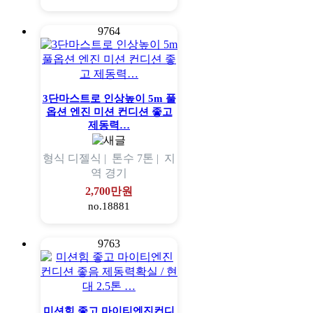
9764
3단마스트로 인상높이 5m 풀
옵션 엔진 미션 컨디션 좋고
제동력…
형식
디젤식 |
톤수
7톤 |
지
역
경기
2,700만원
no.18881
9763
미션힘 좋고 마이티엔진컨디