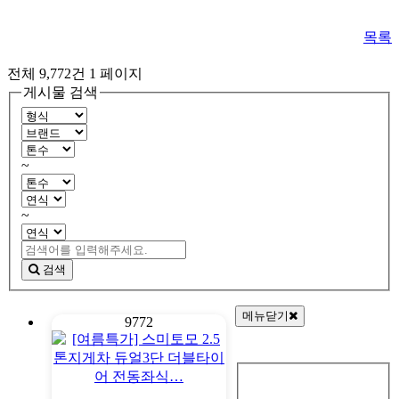
목록
전체 9,772건
1 페이지
게시물 검색
~
~
검색
메뉴닫기
9772
회
원