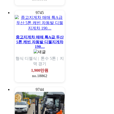
9745
중고지게차 매매 특A급 두산
5톤 캐빈 자동발 디젤지게차
190…
형식
디젤식 |
톤수
5톤 |
지
역
경기
1,900만원
no.18862
9744