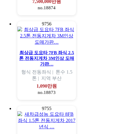
7,500,000만원
no.18874
9756
최상급 도요타 7FB 좌식 2.5
톤 전동지게차 3M인상 도매
가판…
형식
전동좌식 |
톤수
1.5
톤 |
지역
부산
1,090만원
no.18873
9755