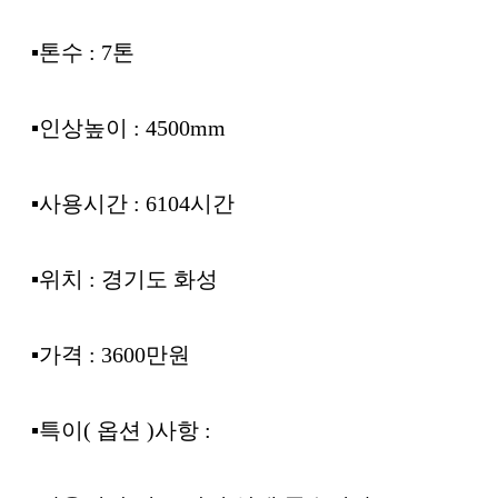
▪︎톤수 : 7톤
▪︎인상높이 : 4500mm
▪︎사용시간 : 6104시간
▪︎위치 : 경기도 화성
▪︎가격 : 3600만원
▪︎특이( 옵션 )사항 :