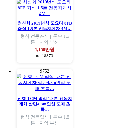
최신형 2019년식 도요타 8FB
좌식 1.5톤 전동지게차 4M…
형식
전동좌식 |
톤수
1.5
톤 |
지역
부산
1,150만원
no.18870
9752
신형 TCM 입식 1.8톤 전동지
게차 삼단4.8m인상 도매 초
특…
형식
전동입식 |
톤수
1.8
톤 |
지역
부산