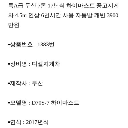
본문
특A급 두산 7톤 17년식 하이마스트 중고지게
차 4.5m 인상 6천시간 사용 자동발 캐빈 3900
만원
▪︎상품번호 : 1383번
▪︎장비명 : 디젤지게차
▪︎제작사 : 두산
▪︎모델명 : D70S-7 하이마스트
▪︎연식 : 2017년식