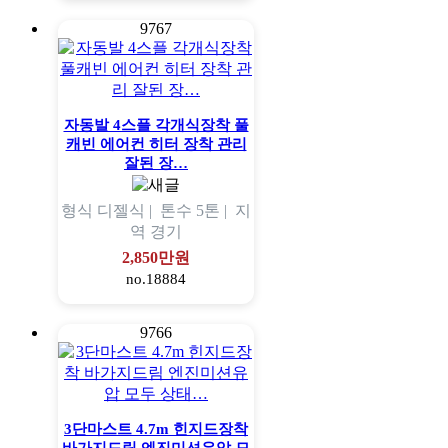
9767
자동발 4스플 각개식장착 풀
캐빈 에어컨 히터 장착 관리
잘된 장…
형식
디젤식 |
톤수
5톤 |
지
역
경기
2,850만원
no.18884
9766
3단마스트 4.7m 힌지드장착