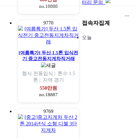
터리 문의
no.18888
접속자집계
9770
오늘
[여름특가] 두산 1.5톤 입식전
기 중고전동지게차직거래
형식
전동입식 |
톤수
1.5
톤 |
지역
경기
550만원
no.18887
9769