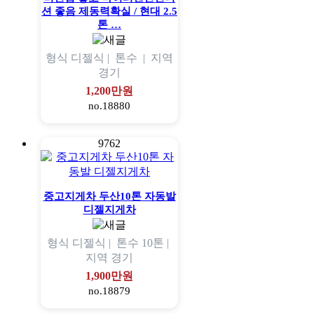
션 좋음 제동력확실 / 현대 2.5
톤 …
형식
디젤식 |
톤수
|
지역
경기
1,200만원
no.18880
9762
중고지게차 두산10톤 자동발
디젤지게차
형식
디젤식 |
톤수
10톤 |
지역
경기
1,900만원
no.18879