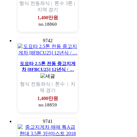
형식
전동좌식 |
톤수
3톤 |
지역
경기
1,400만원
no.18860
9742
도요타 2.5톤 전동 중고지게
차 [8FBCU25] 12년식 / …
형식
전동좌식 |
톤수
|
지
역
경기
1,400만원
no.18859
9741