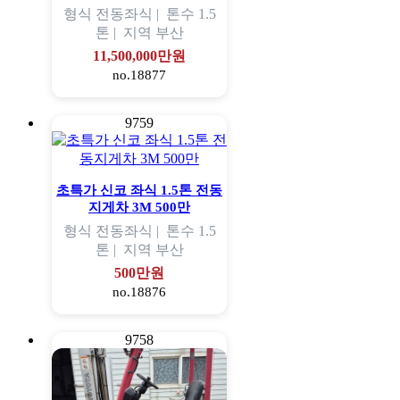
형식
전동좌식 |
톤수
1.5
톤 |
지역
부산
11,500,000만원
no.18877
9759
초특가 신코 좌식 1.5톤 전동
지게차 3M 500만
형식
전동좌식 |
톤수
1.5
톤 |
지역
부산
500만원
no.18876
9758