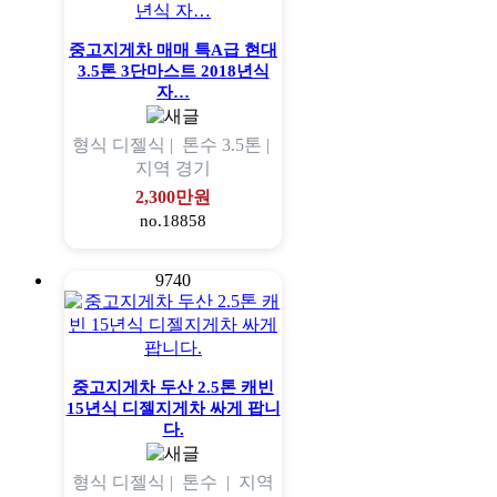
중고지게차 매매 특A급 현대
3.5톤 3단마스트 2018년식
자…
형식
디젤식 |
톤수
3.5톤 |
지역
경기
2,300만원
no.18858
9740
중고지게차 두산 2.5톤 캐빈
15년식 디젤지게차 싸게 팝니
다.
형식
디젤식 |
톤수
|
지역