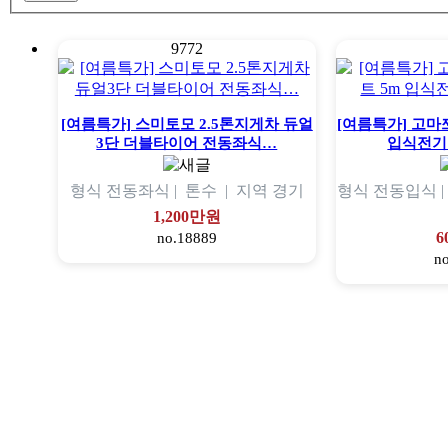
9772
[여름특가] 스미토모 2.5톤지게차 듀얼
[여름특가] 고마쯔
3단 더블타이어 전동좌식…
입식전기
형식
전동좌식 |
톤수
|
지역
경기
형식
전동입식 
1,200만원
6
no.18889
n