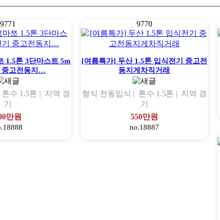
9771
9770
 1.5톤 3단마스트 5m
[여름특가] 두산 1.5톤 입식전기 중고전
 중고전동지…
동지게차직거래
|
톤수
1.5톤 |
지역
경
형식
전동입식 |
톤수
1.5톤 |
지역
경
기
기
00만원
550만원
o.18888
no.18887