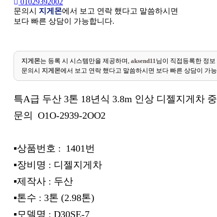
01029392002
문의시
지게몬
에서 보고 연락 했다고 말씀하시면
보다 빠른 상담이 가능합니다.
지게몬
는 등록 시 시스템만을 제공하며,
aksend11
님이 직접등록한 정보
문의시
지게몬
에서 보고 연락 했다고 말씀하시면 보다 빠른 상담이 가
특A급 두산 3톤 18년식 3.8m 인상 디젤지게차 
문의 O1O-2939-2OO2
▪︎상품번호 : 1401번
▪︎장비명 : 디젤지게차
▪︎제작사 : 두산
▪︎톤수 : 3톤 (2.98톤)
▪︎모델명 : D30SE-7