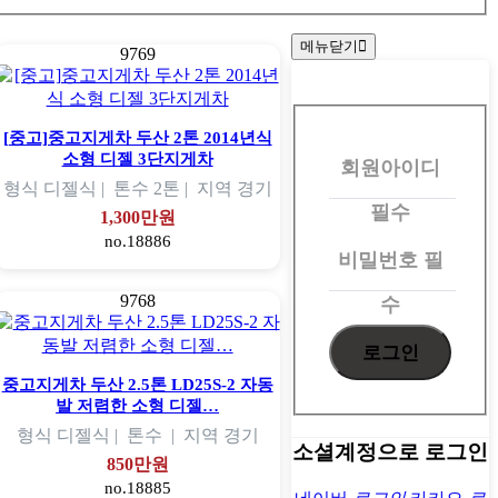
메뉴닫기
9769
회
원
[중고]중고지게차 두산 2톤 2014년식
소형 디젤 3단지게차
회원아이디
로
형식
디젤식 |
톤수
2톤 |
지역
경기
그
필수
1,300만원
인
no.18886
비밀번호
필
9768
수
중고지게차 두산 2.5톤 LD25S-2 자동
발 저렴한 소형 디젤…
형식
디젤식 |
톤수
|
지역
경기
소셜계정으로 로그인
850만원
no.18885