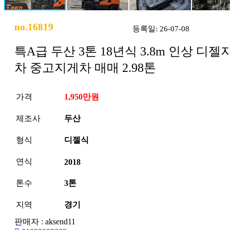
no.16819
등록일: 26-07-08
특A급 두산 3톤 18년식 3.8m 인상 디젤
차 중고지게차 매매 2.98톤
가격
1,950만원
제조사
두산
형식
디젤식
연식
2018
톤수
3톤
지역
경기
판매자 : aksend11