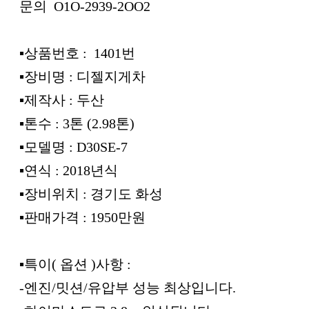
문의 O1O-2939-2OO2
▪︎상품번호 : 1401번
▪︎장비명 : 디젤지게차
▪︎제작사 : 두산
▪︎톤수 : 3톤 (2.98톤)
▪︎모델명 : D30SE-7
▪︎연식 : 2018년식
▪︎장비위치 : 경기도 화성
▪︎판매가격 : 1950만원
▪︎특이( 옵션 )사항 :
-엔진/밋션/유압부 성능 최상입니다.