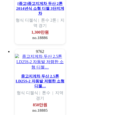
[중고]중고지게차 두산 2톤
2014년식 소형 디젤 3단지게
차
형식
디젤식 |
톤수
2톤 |
지
역
경기
1,300만원
no.18886
9762
중고지게차 두산 2.5톤
LD25S-2 자동발 저렴한 소형
디젤…
형식
디젤식 |
톤수
|
지역
경기
850만원
no.18885