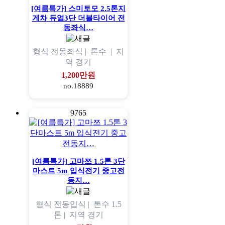
[여름특가] 스미토모 2.5톤지
게차 듀얼3단 더블타이어 전
동좌식…
형식
전동좌식 |
톤수
|
지
역
경기
1,200만원
no.18889
9765
[여름특가] 고마쯔 1.5톤 3단
마스트 5m 입식전기 중고전
동지…
형식
전동입식 |
톤수
1.5
톤 |
지역
경기