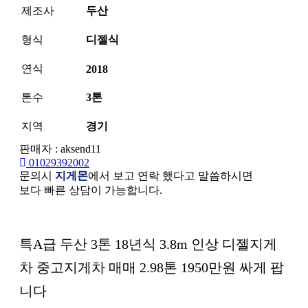
제조사
두산
형식
디젤식
연식
2018
톤수
3톤
지역
경기
판매자 : aksend11
01029392002
문의시
지게몬
에서 보고 연락 했다고 말씀하시면
보다 빠른 상담이 가능합니다.
본문
특A급 두산 3톤 18년식 3.8m 인상 디젤지게
차 중고지게차 매매 2.98톤 1950만원 싸게 팝
니다