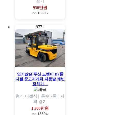
경기
950만원
no.18895
9771
인기많은 두산 노랭이 D7톤
디젤 중고지게차 자동발 캐빈
장차거…
형식
디젤식 |
톤수
7톤 |
지
역
경기
1,300만원
no.18894