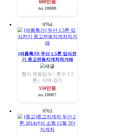
600만원
no.18888
9764
[여름특가] 두산 1.5톤 입식전
기 중고전동지게차직거래
형식
전동입식 |
톤수
1.5
톤 |
지역
경기
550만원
no.18887
9763