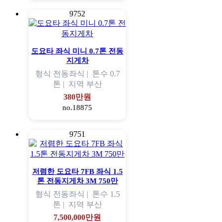
9752
도요타 좌식 미니 0.7톤 전동
지게차
형식
전동좌식 |
톤수
0.7
톤 |
지역
부산
380만원
no.18875
9751
저렴한 도요타 7FB 좌식 1.5
톤 전동지게차 3M 750만
형식
전동좌식 |
톤수
1.5
톤 |
지역
부산
7,500,000만원