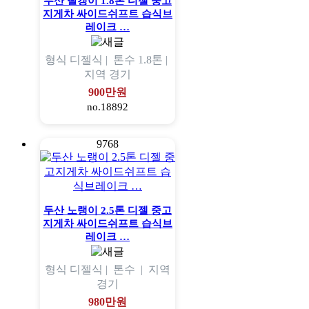
두산 빨갱이 1.8톤 디젤 중고
지게차 싸이드쉬프트 습식브
레이크 …
형식
디젤식 |
톤수
1.8톤 |
지역
경기
900만원
no.18892
9768
두산 노랭이 2.5톤 디젤 중고
지게차 싸이드쉬프트 습식브
레이크 …
형식
디젤식 |
톤수
|
지역
경기
980만원