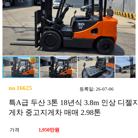
no.16625
등록일: 26-07-06
특A급 두산 3톤 18년식 3.8m 인상 디젤
게차 중고지게차 매매 2.98톤
가격
1,950만원