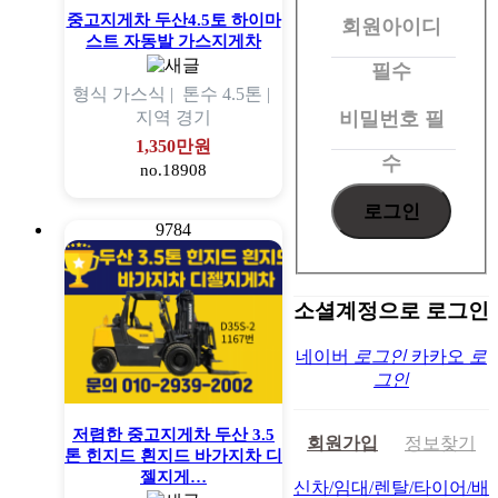
중고지게차 두산4.5토 하이마
회원아이디
로
스트 자동발 가스지게차
그
필수
형식
가스식 |
톤수
4.5톤 |
인
비밀번호
필
지역
경기
1,350만원
수
no.18908
9784
소셜계정으로 로그인
네이버
로그인
카카오
로
그인
저렴한 중고지게차 두산 3.5
회원가입
정보찾기
톤 힌지드 흰지드 바가지차 디
젤지게…
신차/임대/렌탈/타이어/배