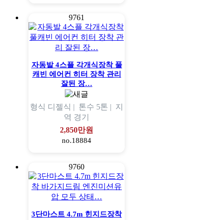
9761
자동발 4스플 각개식장착 풀
캐빈 에어컨 히터 장착 관리
잘된 장…
형식
디젤식 |
톤수
5톤 |
지
역
경기
2,850만원
no.18884
9760
3단마스트 4.7m 힌지드장착