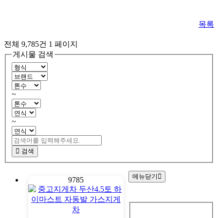
목록
전체 9,785건
1 페이지
게시물 검색
~
~
검색
메뉴닫기
9785
회
원