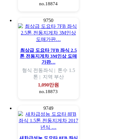
no.18874
9750
최상급 도요타 7FB 좌식 2.5
톤 전동지게차 3M인상 도매
가판…
형식
전동좌식 |
톤수
1.5
톤 |
지역
부산
1,090만원
no.18873
9749
새차급성능 도요타 8FB 좌식