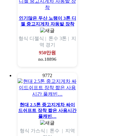
인기많은 두산 노랭이 3톤 디
젤 중고지게차 자동발 장착
형식
디젤식 |
톤수
3톤 |
지
역
경기
950만원
no.18896
9772
현대 2.5톤 중고지게차 싸이
드쉬프트 장착 짧은 사용시간
풀캐빈…
형식
가스식 |
톤수
|
지역