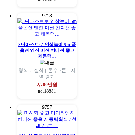
9758
3단마스트로 인상높이 5m 풀
옵션 엔진 미션 컨디션 좋고
제동력…
형식
디젤식 |
톤수
7톤 |
지
역
경기
2,700만원
no.18881
9757