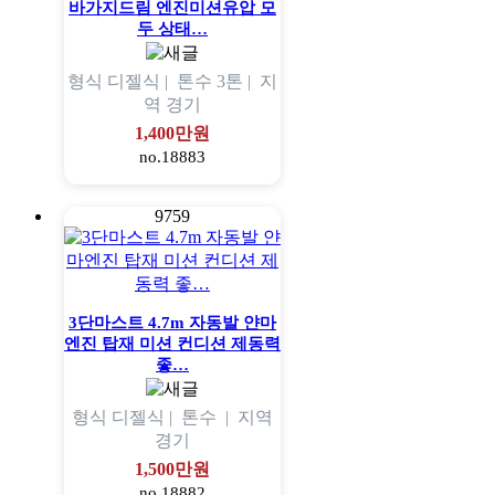
바가지드림 엔진미션유압 모
두 상태…
형식
디젤식 |
톤수
3톤 |
지
역
경기
1,400만원
no.18883
9759
3단마스트 4.7m 자동발 얀마
엔진 탑재 미션 컨디션 제동력
좋…
형식
디젤식 |
톤수
|
지역
경기
1,500만원
no.18882