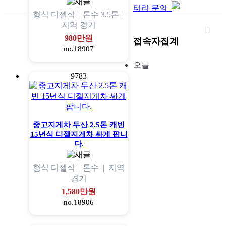
터리 문의
형식
디젤식 |
톤수
3.5톤 |
지역
경기
980만원
접속자집계
no.18907
오늘
9783
중고지게차 두산 2.5톤 캐빈
15년식 디젤지게차 싸게 팝니
다.
형식
디젤식 |
톤수
|
지역
경기
1,580만원
no.18906