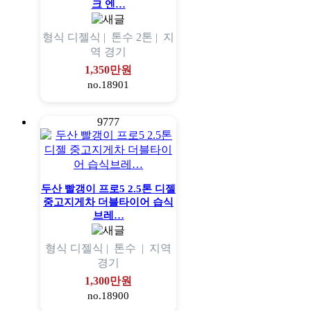
크 엔…
형식
디젤식 |
톤수
2톤 |
지
역
경기
1,350만원
no.18901
9777
두산 빨갱이 프로5 2.5톤 디젤
중고지게차 더블타이어 습식
브레…
형식
디젤식 |
톤수
|
지역
경기
1,300만원
no.18900