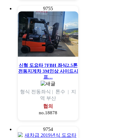
9755
신형 도요타 7FBH 좌식2.5톤
전동지게차 3M인상 사이드시
프…
형식
전동좌식 |
톤수
|
지
역
부산
협의
no.18878
9754