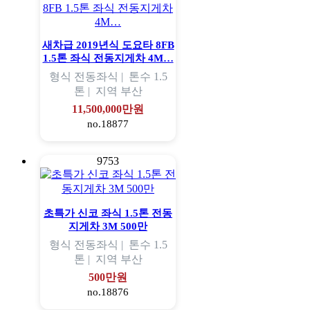
새차급 2019년식 도요타 8FB
1.5톤 좌식 전동지게차 4M…
형식
전동좌식 |
톤수
1.5
톤 |
지역
부산
11,500,000만원
no.18877
9753
초특가 신코 좌식 1.5톤 전동
지게차 3M 500만
형식
전동좌식 |
톤수
1.5
톤 |
지역
부산
500만원
no.18876