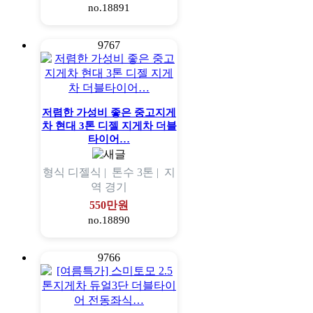
no.18891
9767
저렴한 가성비 좋은 중고지게
차 현대 3톤 디젤 지게차 더블
타이어…
형식
디젤식 |
톤수
3톤 |
지
역
경기
550만원
no.18890
9766