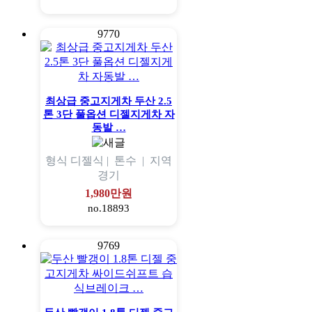
9770
최상급 중고지게차 두산 2.5
톤 3단 풀옵션 디젤지게차 자
동발 …
형식
디젤식 |
톤수
|
지역
경기
1,980만원
no.18893
9769