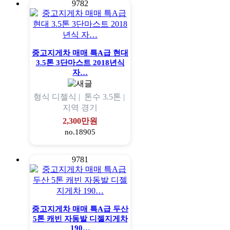
9782
중고지게차 매매 특A급 현대
3.5톤 3단마스트 2018년식
자…
형식
디젤식 |
톤수
3.5톤 |
지역
경기
2,300만원
no.18905
9781
중고지게차 매매 특A급 두산
5톤 캐빈 자동발 디젤지게차
190…