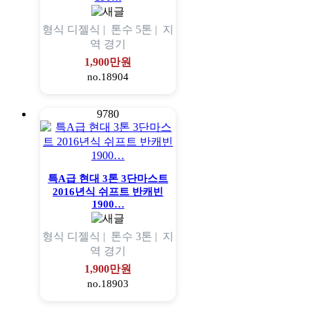
형식
디젤식 |
톤수
5톤 |
지
역
경기
1,900만원
no.18904
9780
특A급 현대 3톤 3단마스트
2016년식 쉬프트 반캐빈
1900…
형식
디젤식 |
톤수
3톤 |
지
역
경기
1,900만원
no.18903