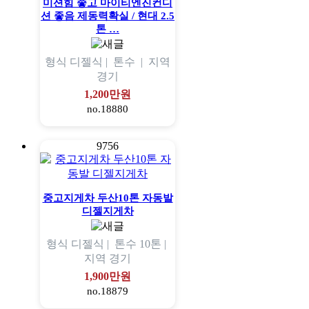
미션힘 좋고 마이티엔진컨디
션 좋음 제동력확실 / 현대 2.5
톤 …
형식
디젤식 |
톤수
|
지역
경기
1,200만원
no.18880
9756
중고지게차 두산10톤 자동발
디젤지게차
형식
디젤식 |
톤수
10톤 |
지역
경기
1,900만원
no.18879