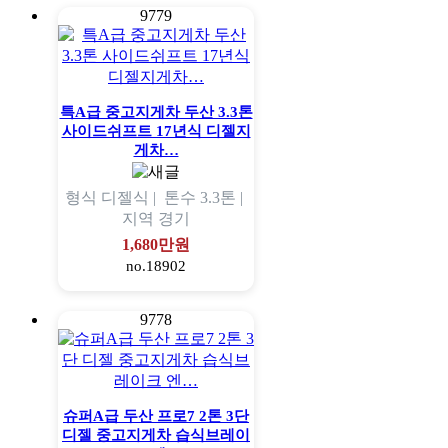
9779
특A급 중고지게차 두산 3.3톤
사이드쉬프트 17년식 디젤지
게차…
형식
디젤식 |
톤수
3.3톤 |
지역
경기
1,680만원
no.18902
9778
슈퍼A급 두산 프로7 2톤 3단
디젤 중고지게차 습식브레이