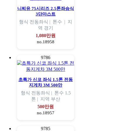
니찌유 75시리즈 2.5톤좌승식
3단마스트
형식
전동좌식 |
톤수
|
지
역
경기
1,080만원
no.18958
9786
초특가 신코 좌식 1.5톤 전동
지게차 3M 500만
형식
전동좌식 |
톤수
1.5
톤 |
지역
부산
500만원
no.18957
9785