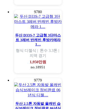
9780
두산 D33S-7 고급형 3단마스
트 3레버 반캐빈 후방카메라
1…
형식
디젤식 |
톤수
3.3톤 |
지역
경기
1,950만원
no.18951
9779
두산 2.5톤 자동발 올캐빈 습
식브레이크 정비완료 06년식