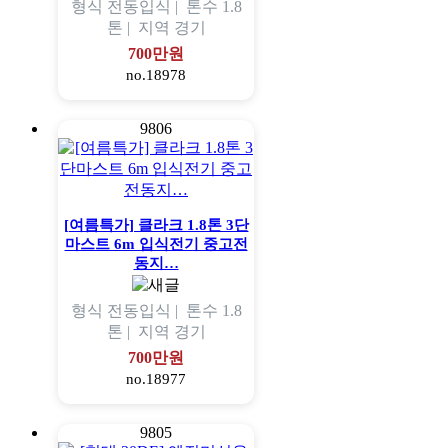
형식
전동입식 |
톤수
1.8
톤 |
지역
경기
700만원
no.18978
9806
[여름특가] 클라크 1.8톤 3단
마스트 6m 입식전기 중고전
동지…
형식
전동입식 |
톤수
1.8
톤 |
지역
경기
700만원
no.18977
9805