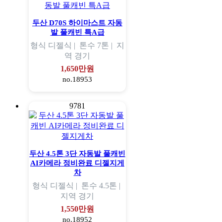
두산 D70S 하이마스트 자동
발 풀캐빈 특A급
형식
디젤식 |
톤수
7톤 |
지
역
경기
1,650만원
no.18953
9781
두산 4.5톤 3단 자동발 풀캐빈
AI카메라 정비완료 디젤지게
차
형식
디젤식 |
톤수
4.5톤 |
지역
경기
1,550만원
no.18952