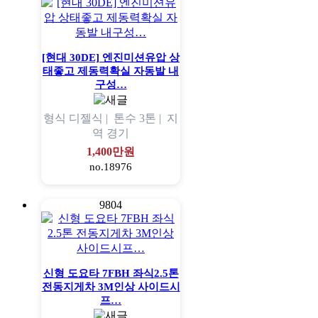
[현대 30DE] 엔진미션유압 상
태좋고 제동력확실 자동발 내
구성…
형식
디젤식 |
톤수
3톤 |
지
역
경기
1,400만원
no.18976
9804
신형 도요타 7FBH 좌식2.5톤
전동지게차 3M인상 사이드시
프…