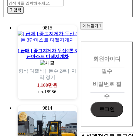
검색
메뉴닫기
9815
회
원
[ 급매 ] 중고지게차 두산2톤 3
단마스트 디젤지게차
회원아이디
로
그
필수
형식
디젤식 |
톤수
2톤 |
지
역
경기
인
비밀번호
필
1,100만원
no.18986
수
9814