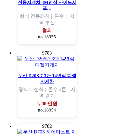
전동지게차 3M인상 사이드시
프…
형식
전동좌식 |
톤수
|
지
역
부산
협의
no.18955
9783
두산 D20S-7 3단 14년식 디젤
지게차
형식
디젤식 |
톤수
2톤 |
지
역
경기
1,200만원
no.18954
9782