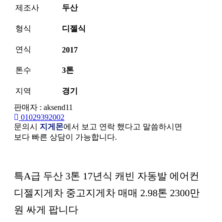
제조사
두산
형식
디젤식
연식
2017
톤수
3톤
지역
경기
판매자 : aksend11
01029392002
문의시
지게몬
에서 보고 연락 했다고 말씀하시면
보다 빠른 상담이 가능합니다.
본문
특A급 두산 3톤 17년식 캐빈 자동발 에어컨
디젤지게차 중고지게차 매매 2.98톤 2300만
원 싸게 팝니다