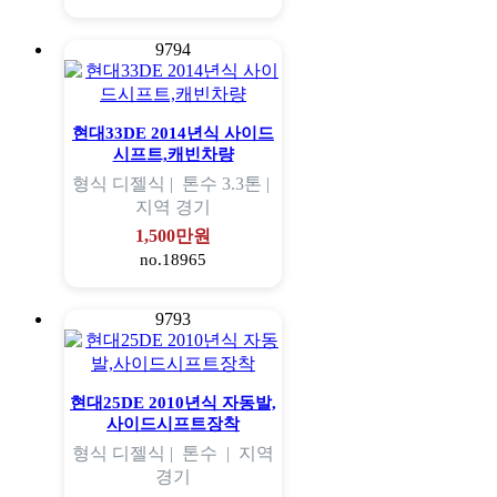
9794
현대33DE 2014년식 사이드
시프트,캐빈차량
형식
디젤식 |
톤수
3.3톤 |
지역
경기
1,500만원
no.18965
9793
현대25DE 2010년식 자동발,
사이드시프트장착
형식
디젤식 |
톤수
|
지역
경기