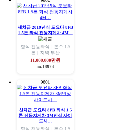
9802
새차급 2019년식 도요타 8FB
1.5톤 좌식 전동지게차 4M…
형식
전동좌식 |
톤수
1.5
톤 |
지역
부산
11,000,000만원
no.18973
9801
신차급 도요타 8FB 좌식 1.5
톤 전동지게차 3M인상 사이
드시…
형식
전동좌식 |
톤수
1.5