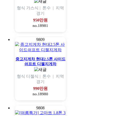
형식
가스식 |
톤수
|
지역
경기
950만원
no.18981
9809
중고지게차 현대2.5톤 사이드
쉬프트 디젤지게차
형식
디젤식 |
톤수
|
지역
경기
990만원
no.18980
9808