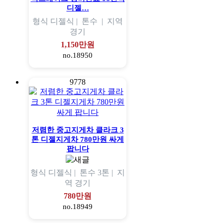
디젤…
형식
디젤식 |
톤수
|
지역
경기
1,150만원
no.18950
9778
저렴한 중고지게차 클라크 3
톤 디젤지게차 780만원 싸게
팝니다
형식
디젤식 |
톤수
3톤 |
지
역
경기
780만원
no.18949