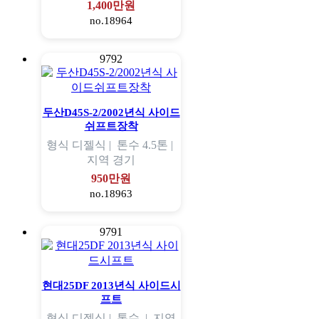
1,400만원
no.18964
9792
두산D45S-2/2002년식 사이드
쉬프트장착
형식
디젤식 |
톤수
4.5톤 |
지역
경기
950만원
no.18963
9791
현대25DF 2013년식 사이드시
프트
형식
디젤식 |
톤수
|
지역