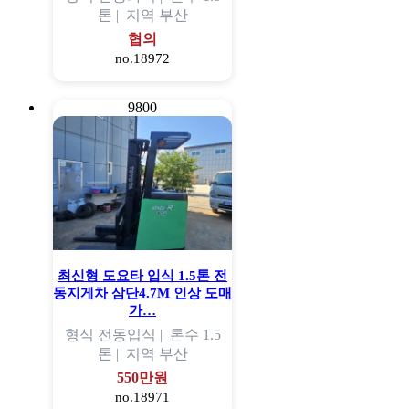
톤 |
지역
부산
협의
no.18972
9800
최신형 도요타 입식 1.5톤 전
동지게차 삼단4.7M 인상 도매
가…
형식
전동입식 |
톤수
1.5
톤 |
지역
부산
550만원
no.18971