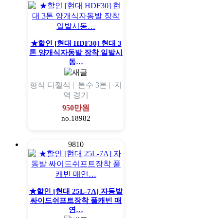
★할인 [현대 HDF30] 현대 3
톤 양개식자동발 장착 일발시
동…
형식
디젤식 |
톤수
3톤 |
지
역
경기
950만원
no.18982
9810
★할인 [현대 25L-7A] 자동발
싸이드쉬프트장착 풀캐빈 매
연…