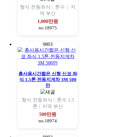
형식
전동좌식 |
톤수
|
지
역
부산
1,000만원
no.18975
9803
총사용시간짧은 신형 신코 좌
식 1.5톤 전동지게차 3M 500
만
형식
전동좌식 |
톤수
1.5
톤 |
지역
부산
500만원
no.18974