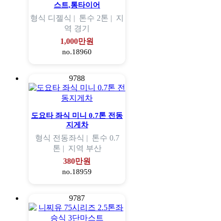
스트,통타이어
형식
디젤식 |
톤수
2톤 |
지
역
경기
1,000만원
no.18960
9788
도요타 좌식 미니 0.7톤 전동
지게차
형식
전동좌식 |
톤수
0.7
톤 |
지역
부산
380만원
no.18959
9787