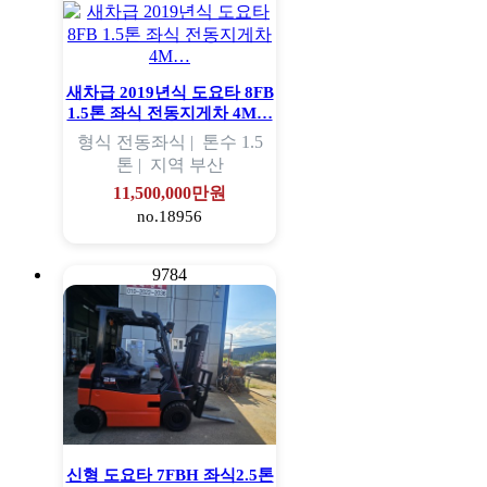
새차급 2019년식 도요타 8FB
1.5톤 좌식 전동지게차 4M…
형식
전동좌식 |
톤수
1.5
톤 |
지역
부산
11,500,000만원
no.18956
9784
신형 도요타 7FBH 좌식2.5톤