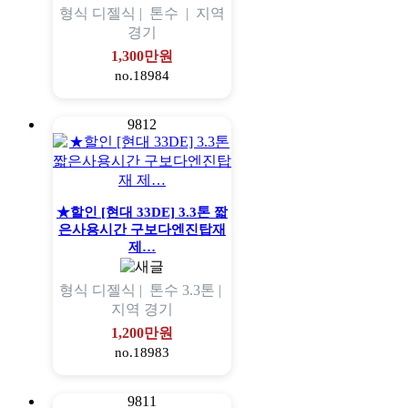
형식
디젤식 |
톤수
|
지역
경기
1,300만원
no.18984
9812
★할인 [현대 33DE] 3.3톤 짧
은사용시간 구보다엔진탑재
제…
형식
디젤식 |
톤수
3.3톤 |
지역
경기
1,200만원
no.18983
9811