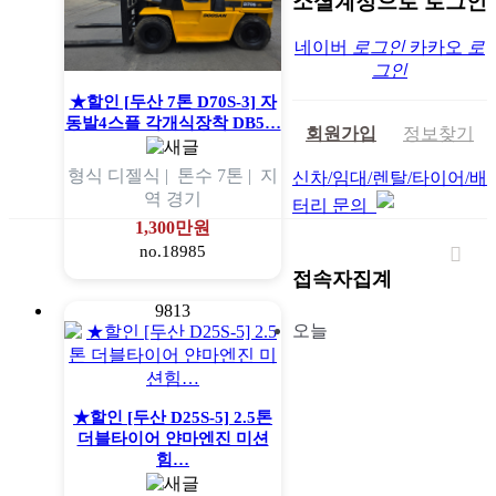
소셜계정으로 로그인
네이버
로그인
카카오
로
그인
★할인 [두산 7톤 D70S-3] 자
동발4스플 각개식장착 DB5…
회원가입
정보찾기
형식
디젤식 |
톤수
7톤 |
지
신차/임대/렌탈/타이어/배
역
경기
터리 문의
1,300만원
no.18985
접속자집계
9813
오늘
★할인 [두산 D25S-5] 2.5톤
더블타이어 얀마엔진 미션
힘…