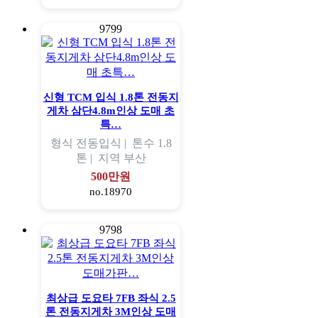
9799
신형 TCM 입식 1.8톤 전동지
게차 삼단4.8m인상 도매 초
특…
형식
전동입식 |
톤수
1.8
톤 |
지역
부산
500만원
no.18970
9798
최상급 도요타 7FB 좌식 2.5
톤 전동지게차 3M인상 도매