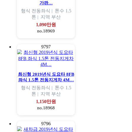
가판…
형식
전동좌식 |
톤수
1.5
톤 |
지역
부산
1,090만원
no.18969
9797
최신형 2019년식 도요타 8FB
좌식 1.5톤 전동지게차 4M…
형식
전동좌식 |
톤수
1.5
톤 |
지역
부산
1,150만원
no.18968
9796