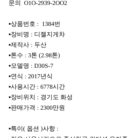
문의 O1O-2939-2OO2
▪︎상품번호 : 1384번
▪︎장비명 : 디젤지게차
▪︎제작사 : 두산
▪︎톤수 : 3톤 (2.98톤)
▪︎모델명 : D30S-7
▪︎연식 : 2017년식
▪︎사용시간 : 6778시간
▪︎장비위치 : 경기도 화성
▪︎판매가격 : 2300만원
▪︎특이( 옵션 )사항 :