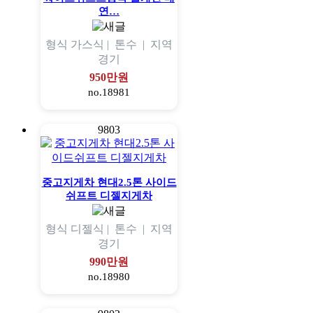
연…
형식
가스식 |
톤수
|
지역
경기
950만원
no.18981
9803
중고지게차 현대2.5톤 사이드
쉬프트 디젤지게차
형식
디젤식 |
톤수
|
지역
경기
990만원
no.18980