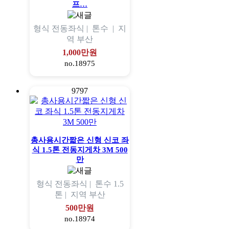
프…
형식
전동좌식 |
톤수
|
지
역
부산
1,000만원
no.18975
9797
총사용시간짧은 신형 신코 좌
식 1.5톤 전동지게차 3M 500
만
형식
전동좌식 |
톤수
1.5
톤 |
지역
부산
500만원
no.18974