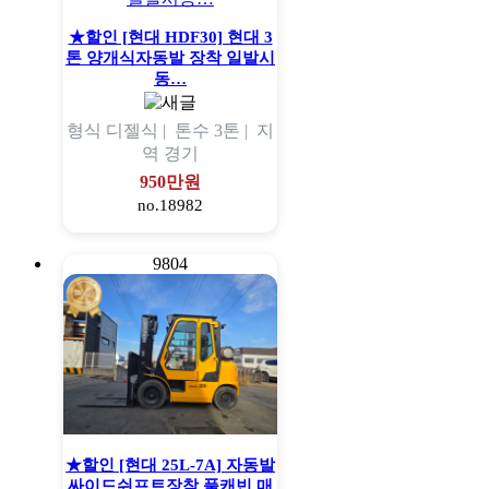
★할인 [현대 HDF30] 현대 3
톤 양개식자동발 장착 일발시
동…
형식
디젤식 |
톤수
3톤 |
지
역
경기
950만원
no.18982
9804
★할인 [현대 25L-7A] 자동발
싸이드쉬프트장착 풀캐빈 매