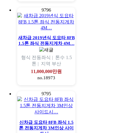
9796
새차급 2019년식 도요타 8FB
1.5톤 좌식 전동지게차 4M…
형식
전동좌식 |
톤수
1.5
톤 |
지역
부산
11,000,000만원
no.18973
9795
신차급 도요타 8FB 좌식 1.5
톤 전동지게차 3M인상 사이