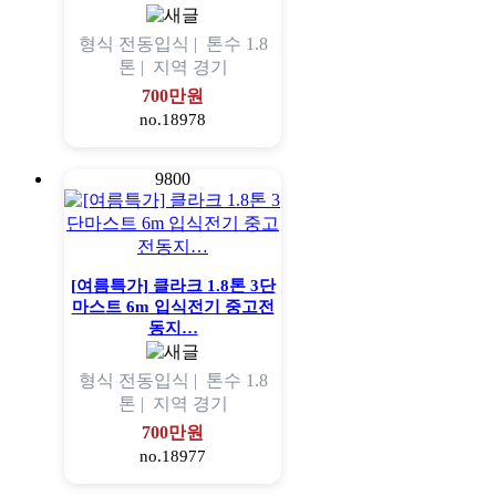
형식
전동입식 |
톤수
1.8
톤 |
지역
경기
700만원
no.18978
9800
[여름특가] 클라크 1.8톤 3단
마스트 6m 입식전기 중고전
동지…
형식
전동입식 |
톤수
1.8
톤 |
지역
경기
700만원
no.18977