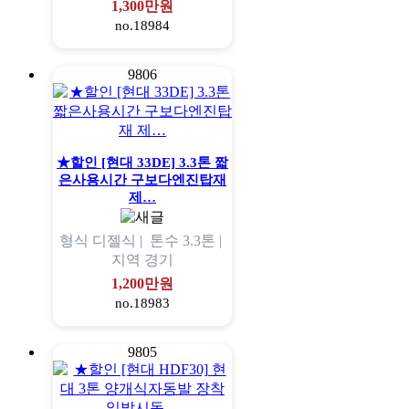
1,300만원
no.18984
9806
★할인 [현대 33DE] 3.3톤 짧
은사용시간 구보다엔진탑재
제…
형식
디젤식 |
톤수
3.3톤 |
지역
경기
1,200만원
no.18983
9805