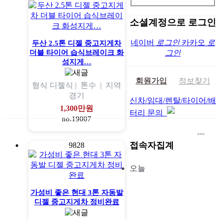
소셜계정으로 로그인
네이버
로그인
카카오
로
두산 2.5톤 디젤 중고지게차
더블 타이어 습식브레이크 화
그인
성지게…
회원가입
정보찾기
형식
디젤식 |
톤수
|
지역
경기
신차/임대/렌탈/타이어/배
1,300만원
터리 문의
no.19007
접속자집계
9828
오늘
가성비 좋은 현대 3톤 자동발
디젤 중고지게차 정비완료