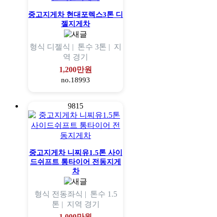
중고지게차 현대포렉스3톤 디
젤지게차
형식
디젤식 |
톤수
3톤 |
지
역
경기
1,200만원
no.18993
9815
중고지게차 니찌유1.5톤 사이
드쉬프트 통타이어 전동지게
차
형식
전동좌식 |
톤수
1.5
톤 |
지역
경기
1,000만원