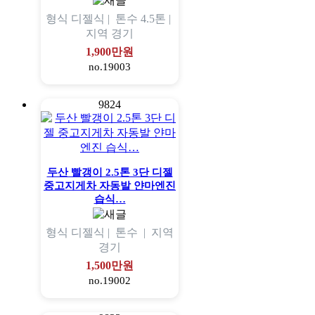
형식
디젤식 |
톤수
4.5톤 |
지역
경기
1,900만원
no.19003
9824
두산 빨갱이 2.5톤 3단 디젤
중고지게차 자동발 얀마엔진
습식…
형식
디젤식 |
톤수
|
지역
경기
1,500만원
no.19002