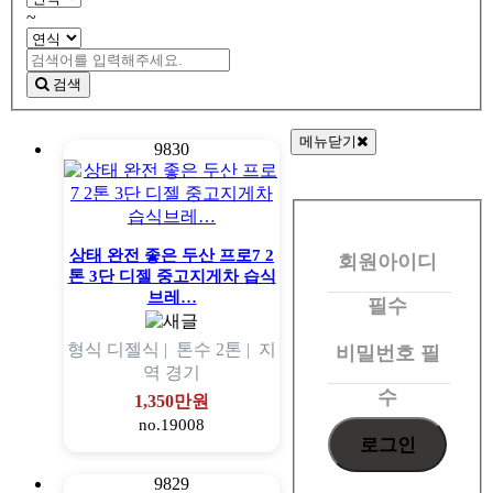
~
검색
메뉴닫기
9830
회
원
상태 완전 좋은 두산 프로7 2
회원아이디
로
톤 3단 디젤 중고지게차 습식
그
브레…
필수
인
형식
디젤식 |
톤수
2톤 |
지
비밀번호
필
역
경기
수
1,350만원
no.19008
9829