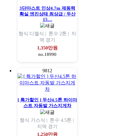
3단마스트 인상4.7m 제동력
확실 엔진상태 최상급 / 두산
15…
형식
디젤식 |
톤수
2톤 |
지
역
경기
1,350만원
no.18990
9812
[ 특가할인 ] 두산4.5톤 하이마
스트 자동발 가스지게차
형식
가스식 |
톤수
4.5톤 |
지역
경기
1,250만원