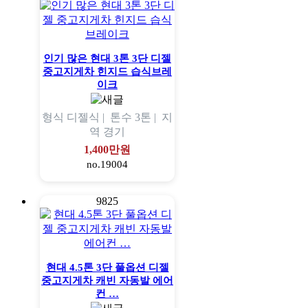
인기 많은 현대 3톤 3단 디젤
중고지게차 힌지드 습식브레
이크
형식
디젤식 |
톤수
3톤 |
지
역
경기
1,400만원
no.19004
9825
현대 4.5톤 3단 풀옵션 디젤
중고지게차 캐빈 자동발 에어
컨 …