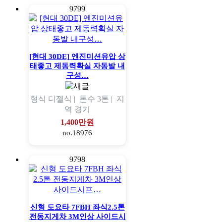
9799
[현대 30DE] 엔진미션유압 상
태좋고 제동력확실 자동발 내
구성…
형식
디젤식 |
톤수
3톤 |
지
역
경기
1,400만원
no.18976
9798
신형 도요타 7FBH 좌식2.5톤
전동지게차 3M인상 사이드시