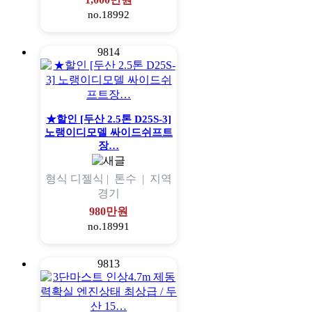
no.18992
9814
★할인 [두산 2.5톤 D25S-3]
노랭이디모델 싸이드쉬프트
장…
형식
디젤식 |
톤수
|
지역
경기
980만원
no.18991
9813