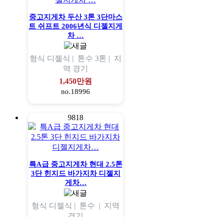
중고지게차 두산 3톤 3단마스
트 쉬프트 2006년식 디젤지게
차 …
형식
디젤식 |
톤수
3톤 |
지
역
경기
1,450만원
no.18996
9818
특A급 중고지게차 현대 2.5톤
3단 힌지드 바가지차 디젤지
게차…
형식
디젤식 |
톤수
|
지역
경기