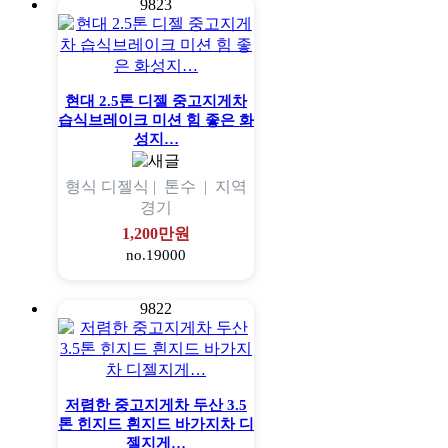
9823
현대 2.5톤 디젤 중고지게차
습식브레이크 미션 힘 좋은 화
성지…
형식
디젤식 |
톤수
|
지역
경기
1,200만원
no.19000
9822
저렴한 중고지게차 두산 3.5
톤 힌지드 흰지드 바가지차 디
젤지게…