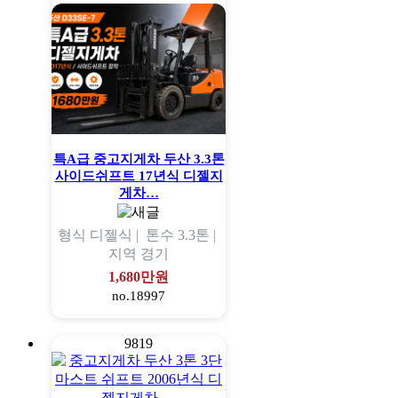
특A급 중고지게차 두산 3.3톤
사이드쉬프트 17년식 디젤지
게차…
형식
디젤식 |
톤수
3.3톤 |
지역
경기
1,680만원
no.18997
9819