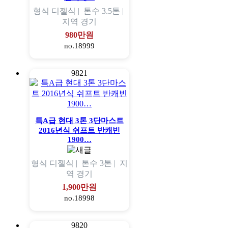
형식
디젤식 |
톤수
3.5톤 |
지역
경기
980만원
no.18999
9821
특A급 현대 3톤 3단마스트
2016년식 쉬프트 반캐빈
1900…
형식
디젤식 |
톤수
3톤 |
지
역
경기
1,900만원
no.18998
9820