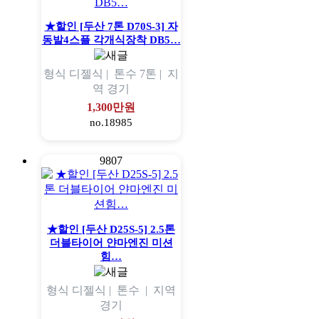
★할인 [두산 7톤 D70S-3] 자
동발4스플 각개식장착 DB5…
형식
디젤식 |
톤수
7톤 |
지
역
경기
1,300만원
no.18985
9807
★할인 [두산 D25S-5] 2.5톤
더블타이어 얀마엔진 미션
힘…
형식
디젤식 |
톤수
|
지역
경기