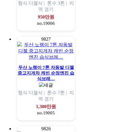
형식
디젤식 |
톤수
3톤 |
지
역
경기
950만원
no.19006
9827
두산 노랭이 7톤 자동발 디젤
중고지게차 캐빈 순정엔진 습
식브레…
형식
디젤식 |
톤수
7톤 |
지
역
경기
1,300만원
no.19005
9826