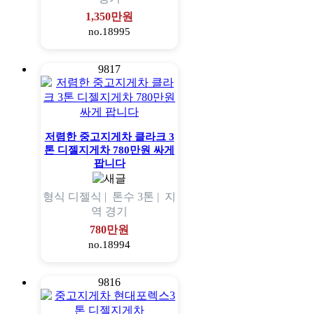
1,350만원
no.18995
9817
저렴한 중고지게차 클라크 3
톤 디젤지게차 780만원 싸게
팝니다
형식
디젤식 |
톤수
3톤 |
지
역
경기
780만원
no.18994
9816