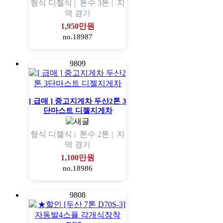
형식
디젤식 |
톤수
3톤 |
지
역
경기
1,950만원
no.18987
9809
[ 급매 ] 중고지게차 두산2톤 3
단마스트 디젤지게차
형식
디젤식 |
톤수
2톤 |
지
역
경기
1,100만원
no.18986
9808