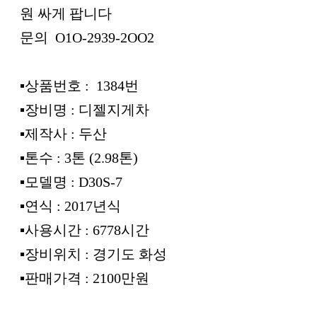
원 싸게 팝니다
문의 O1O-2939-2OO2
▪︎상품번호 : 1384번
▪︎장비명 : 디젤지게차
▪︎제작사 : 두산
▪︎톤수 : 3톤 (2.98톤)
▪︎모델명 : D30S-7
▪︎연식 : 2017년식
▪︎사용시간 : 6778시간
▪︎장비위치 : 경기도 화성
▪︎판매가격 : 2100만원