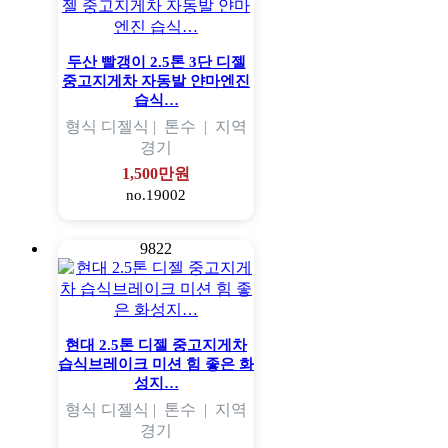
두산 빨갱이 2.5톤 3단 디젤
중고지게차 자동발 얀마엔진
습식…
형식
디젤식 |
톤수
|
지역
경기
1,500만원
no.19002
9822
현대 2.5톤 디젤 중고지게차
습식브레이크 미션 힘 좋은 화
성지…
형식
디젤식 |
톤수
|
지역
경기