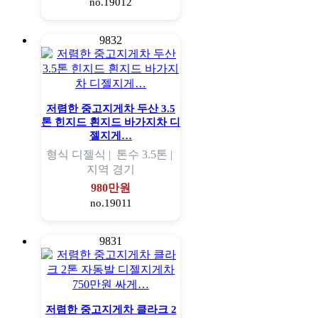
no.19012
9832
저렴한 중고지게차 두산 3.5
톤 힌지드 흰지드 바가지차 디
젤지게…
형식
디젤식 |
톤수
3.5톤 |
지역
경기
980만원
no.19011
9831
저렴한 중고지게차 클라크 2