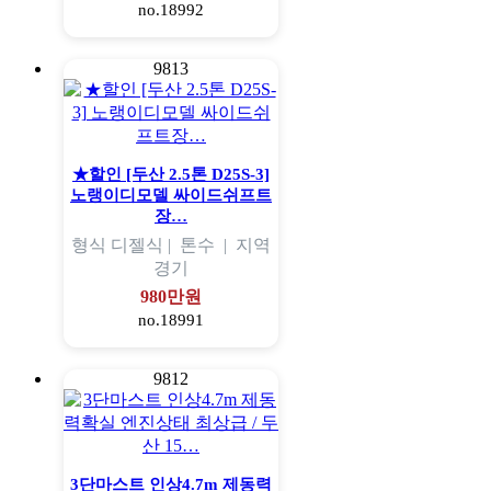
no.18992
9813
★할인 [두산 2.5톤 D25S-3]
노랭이디모델 싸이드쉬프트
장…
형식
디젤식 |
톤수
|
지역
경기
980만원
no.18991
9812
3단마스트 인상4.7m 제동력