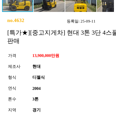
no.4632
등록일: 25-09-11
[특가★][중고지게차] 현대 3톤 3단 4스
판매
가격
13,900,000만원
제조사
현대
형식
디젤식
연식
2004
톤수
3톤
지역
경기