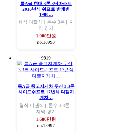
특A급 현대 3톤 3단마스트
2016년식 쉬프트 반캐빈
1900…
형식
디젤식 |
톤수
3톤 |
지
역
경기
1,900만원
no.18998
9819
특A급 중고지게차 두산 3.3톤
사이드쉬프트 17년식 디젤지
게차…
형식
디젤식 |
톤수
3.3톤 |
지역
경기
1,680만원
no.18997