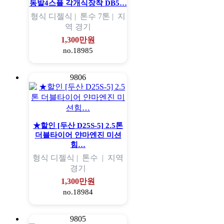
동발4스플 각개식장착 DB5…
형식
디젤식 |
톤수
7톤 |
지
역
경기
1,300만원
no.18985
9806
★할인 [두산 D25S-5] 2.5톤
더블타이어 얀마엔진 미션
힘…
형식
디젤식 |
톤수
|
지역
경기
1,300만원
no.18984
9805