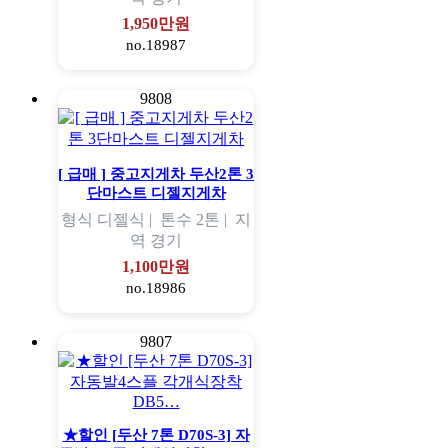
1,950만원
no.18987
9808
[ 급매 ] 중고지게차 두산2톤 3
단마스트 디젤지게차
형식
디젤식 |
톤수
2톤 |
지
역
경기
1,100만원
no.18986
9807
★할인 [두산 7톤 D70S-3] 자