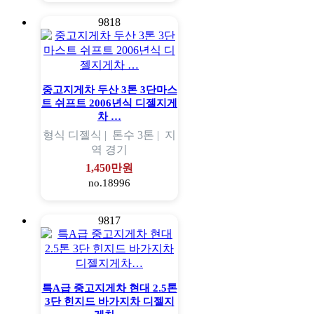
9818
중고지게차 두산 3톤 3단마스
트 쉬프트 2006년식 디젤지게
차 …
형식
디젤식 |
톤수
3톤 |
지
역
경기
1,450만원
no.18996
9817
특A급 중고지게차 현대 2.5톤
3단 힌지드 바가지차 디젤지