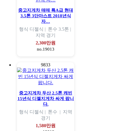
중고지게차 매매 특A급 현대
3.5톤 3단마스트 2018년식
자…
형식
디젤식 |
톤수
3.5톤 |
지역
경기
2,300만원
no.19013
9833
중고지게차 두산 2.5톤 캐빈
15년식 디젤지게차 싸게 팝니
다.
형식
디젤식 |
톤수
|
지역
경기
1,580만원