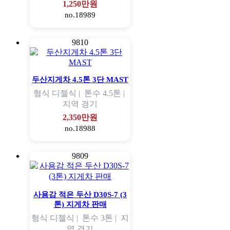
1,250만원
no.18989
9810
두산지게차 4.5톤 3단 MAST
형식
디젤식 |
톤수
4.5톤 |
지역
경기
2,350만원
no.18988
9809
사용감 적은 두산 D30S-7 (3
톤) 지게차 판매
형식
디젤식 |
톤수
3톤 |
지
역
경기