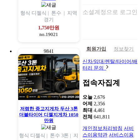
소셜계정으로 로그인
형식
디젤식 |
톤수
|
지역
경기
1,750만원
no.19021
회원가입
정보찾기
9841
신차/임대/렌탈/타이어/배
터리 문의
접속자집계
오늘
2,676
어제
2,356
저렴한 중고지게차 두산 3톤
최대
4,461
더블타이어 디젤지게차 1050
전체
641,811
만원
개인정보처리방침
서비
스이용약관
서비스이용
형식
디젤식 |
톤수
3톤 |
지