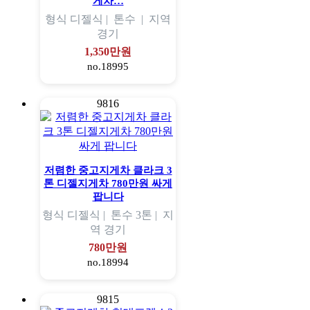
게차…
형식
디젤식 |
톤수
|
지역
경기
1,350만원
no.18995
9816
저렴한 중고지게차 클라크 3
톤 디젤지게차 780만원 싸게
팝니다
형식
디젤식 |
톤수
3톤 |
지
역
경기
780만원
no.18994
9815