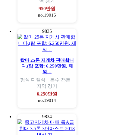
역
경기
950만원
no.19015
9835
칼마 25톤 지게차 판매합니
다.(람 포함: 6,250만원, 제
외…
형식
디젤식 |
톤수
25톤 |
지역
경기
6,250만원
no.19014
9834