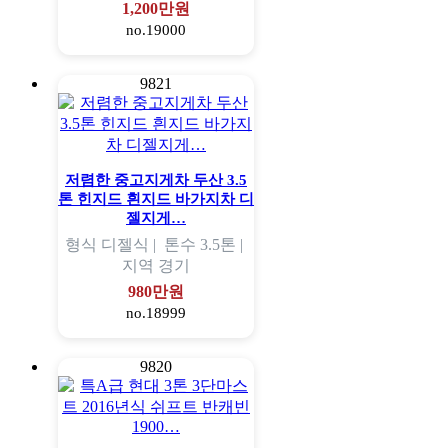
1,200만원
no.19000
9821
저렴한 중고지게차 두산 3.5
톤 힌지드 흰지드 바가지차 디
젤지게…
형식
디젤식 |
톤수
3.5톤 |
지역
경기
980만원
no.18999
9820