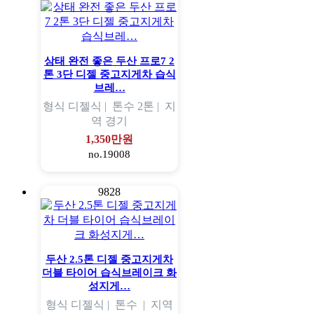
상태 완전 좋은 두산 프로7 2
톤 3단 디젤 중고지게차 습식
브레…
형식
디젤식 |
톤수
2톤 |
지
역
경기
1,350만원
no.19008
9828
두산 2.5톤 디젤 중고지게차
더블 타이어 습식브레이크 화
성지게…
형식
디젤식 |
톤수
|
지역