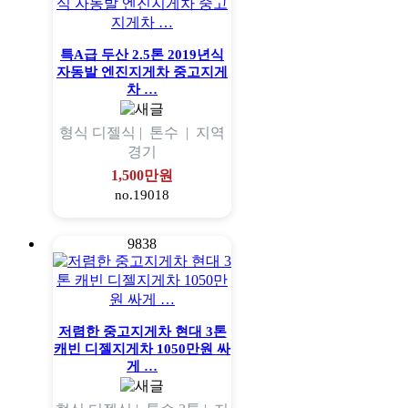
특A급 두산 2.5톤 2019년식
자동발 엔진지게차 중고지게
차 …
형식
디젤식 |
톤수
|
지역
경기
1,500만원
no.19018
9838
저렴한 중고지게차 현대 3톤
캐빈 디젤지게차 1050만원 싸
게 …