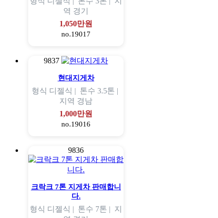
형식
디젤식 |
톤수
3톤 |
지
역
경기
1,050만원
no.19017
9837
현대지게차
형식
디젤식 |
톤수
3.5톤 |
지역
경남
1,000만원
no.19016
9836
크락크 7톤 지게차 판매합니
다.
형식
디젤식 |
톤수
7톤 |
지