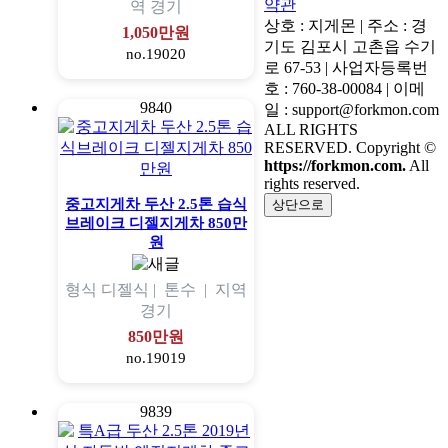
약관
역
경기
상호 : 지게몬 | 주소 : 경
1,050만원
기도 김포시 고촌읍 수기
no.19020
로 67-53 | 사업자등록번
호 : 760-38-00084 | 이메
9840
일 : support@forkmon.com
ALL RIGHTS
RESERVED. Copyright ©
https://forkmon.com.
All
rights reserved.
중고지게차 두산 2.5톤 습식
상단으로
브레이크 디젤지게차 850만
원
형식
디젤식 |
톤수
|
지역
경기
850만원
no.19019
9839