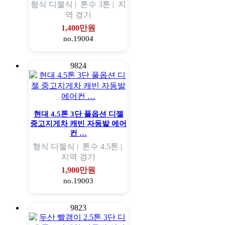
형식
디젤식 |
톤수
3톤 |
지
역
경기
1,400만원
no.19004
9824
현대 4.5톤 3단 풀옵션 디젤
중고지게차 캐빈 자동발 에어
컨 …
형식
디젤식 |
톤수
4.5톤 |
지역
경기
1,900만원
no.19003
9823