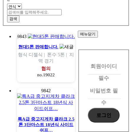
~
검색
메뉴닫기
9843
회
현대5톤 판매합니다.
형식
디젤식 |
톤수
5톤 |
지
원
역
경기
회원아이디
로
협의
no.19022
그
필수
인
비밀번호
필
9842
수
특A급 중고지게차 클라크 2.5
톤 3단마스트 18년식 사이드
쉬프…