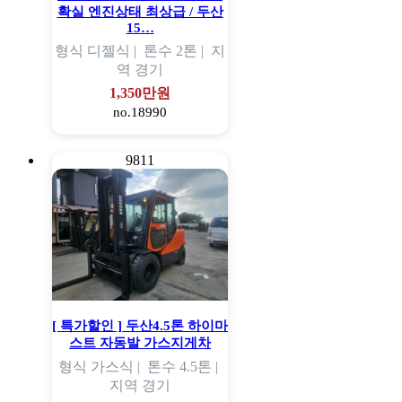
확실 엔진상태 최상급 / 두산
15…
형식
디젤식 |
톤수
2톤 |
지
역
경기
1,350만원
no.18990
9811
[ 특가할인 ] 두산4.5톤 하이마
스트 자동발 가스지게차
형식
가스식 |
톤수
4.5톤 |
지역
경기