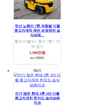
두산 노랭이 7톤 자동발 디젤
중고지게차 캐빈 순정엔진 습
식브레…
형식
디젤식 |
톤수
7톤 |
지
역
경기
1,300만원
no.19005
9825
인기 많은 현대 3톤 3단 디젤
중고지게차 힌지드 습식브레
이크