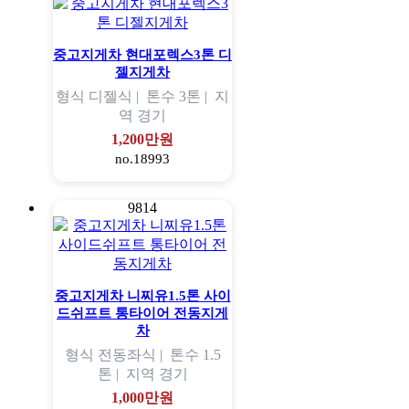
중고지게차 현대포렉스3톤 디
젤지게차
형식
디젤식 |
톤수
3톤 |
지
역
경기
1,200만원
no.18993
9814
중고지게차 니찌유1.5톤 사이
드쉬프트 통타이어 전동지게
차
형식
전동좌식 |
톤수
1.5
톤 |
지역
경기
1,000만원