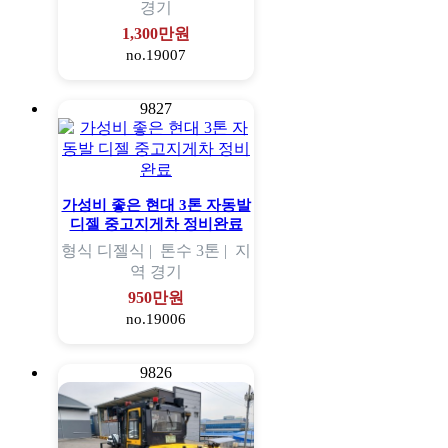
경기
1,300만원
no.19007
9827
가성비 좋은 현대 3톤 자동발
디젤 중고지게차 정비완료
형식
디젤식 |
톤수
3톤 |
지
역
경기
950만원
no.19006
9826