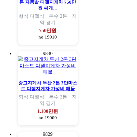
톤 자동발 디젤지게차 750만
원 싸게…
형식
디젤식 |
톤수
2톤 |
지
역
경기
750만원
no.19010
9830
중고지게차 두산 2톤 3단마스
트 디젤지게차 가성비 매물
형식
디젤식 |
톤수
2톤 |
지
역
경기
1,100만원
no.19009
9829