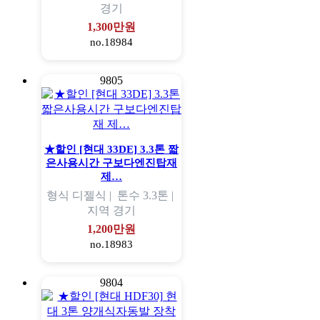
경기
1,300만원
no.18984
9805
★할인 [현대 33DE] 3.3톤 짧
은사용시간 구보다엔진탑재
제…
형식
디젤식 |
톤수
3.3톤 |
지역
경기
1,200만원
no.18983
9804