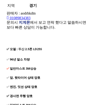
지역
경기
판매자 : aodrhkdtn
01089834383
문의시
지게몬
에서 보고 연락 했다고 말씀하시면
보다 빠른 상담이 가능합니다.
본문
✅
모델 :
두산 2.5톤 LD25S
✅
96년 말소 차량
✅
일반마스트 3M상승
✅
앞, 뒷타이어 상태 양호
✅
엔진, 밋션 상태 양호
✅ 경사면 주행 양호
✅
일반마스트 3M상승