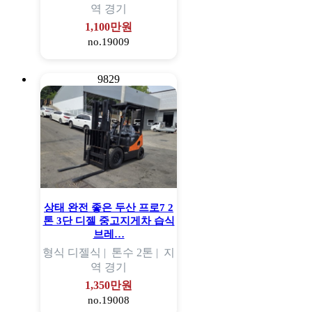
역
경기
1,100만원
no.19009
9829
상태 완전 좋은 두산 프로7 2
톤 3단 디젤 중고지게차 습식
브레…
형식
디젤식 |
톤수
2톤 |
지
역
경기
1,350만원
no.19008