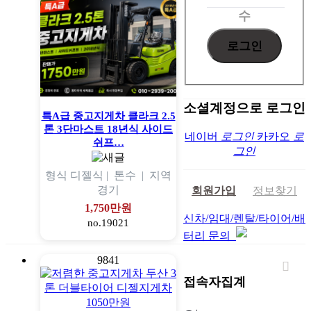
수
소셜계정으로 로그인
특A급 중고지게차 클라크 2.5
톤 3단마스트 18년식 사이드
네이버
로그인
카카오
로
쉬프…
그인
형식
디젤식 |
톤수
|
지역
경기
회원가입
정보찾기
1,750만원
신차/임대/렌탈/타이어/배
no.19021
터리 문의
9841
접속자집계