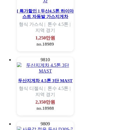
[ 특가할인 ] 두산4.5톤 하이마
스트 자동발 가스지게차
형식
가스식 |
톤수
4.5톤 |
지역
경기
1,250만원
no.18989
9810
두산지게차 4.5톤 3단 MAST
형식
디젤식 |
톤수
4.5톤 |
지역
경기
2,350만원
no.18988
9809