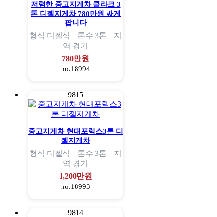
저렴한 중고지게차 클라크 3
톤 디젤지게차 780만원 싸게
팝니다
형식
디젤식 |
톤수
3톤 |
지
역
경기
780만원
no.18994
9815
중고지게차 현대포렉스3톤 디
젤지게차
형식
디젤식 |
톤수
3톤 |
지
역
경기
1,200만원
no.18993
9814