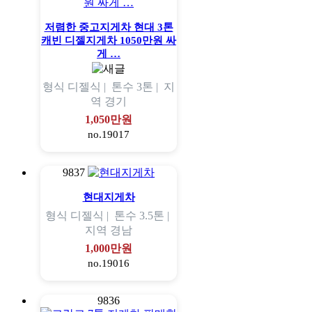
저렴한 중고지게차 현대 3톤
캐빈 디젤지게차 1050만원 싸
게 …
형식
디젤식 |
톤수
3톤 |
지
역
경기
1,050만원
no.19017
9837
현대지게차
형식
디젤식 |
톤수
3.5톤 |
지역
경남
1,000만원
no.19016
9836