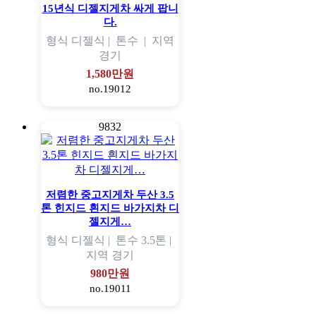
15년식 디젤지게차 싸게 팝니
다.
형식
디젤식 |
톤수
|
지역
경기
1,580만원
no.19012
9832
저렴한 중고지게차 두산 3.5
톤 힌지드 흰지드 바가지차 디
젤지게…
형식
디젤식 |
톤수
3.5톤 |
지역
경기
980만원
no.19011