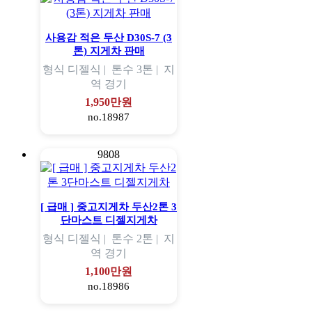
사용감 적은 두산 D30S-7 (3
톤) 지게차 판매
형식
디젤식 |
톤수
3톤 |
지
역
경기
1,950만원
no.18987
9808
[ 급매 ] 중고지게차 두산2톤 3
단마스트 디젤지게차
형식
디젤식 |
톤수
2톤 |
지
역
경기
1,100만원
no.18986