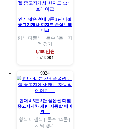
인기 많은 현대 3톤 3단 디젤
중고지게차 힌지드 습식브레
이크
형식
디젤식 |
톤수
3톤 |
지
역
경기
1,400만원
no.19004
9824
현대 4.5톤 3단 풀옵션 디젤
중고지게차 캐빈 자동발 에어
컨 …
형식
디젤식 |
톤수
4.5톤 |
지역
경기