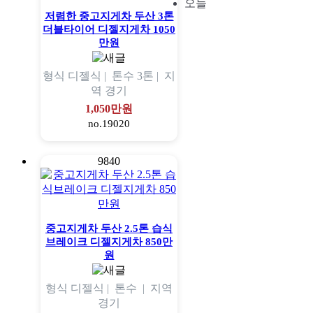
오늘
저렴한 중고지게차 두산 3톤
더블타이어 디젤지게차 1050
만원
형식
디젤식 |
톤수
3톤 |
지
역
경기
1,050만원
no.19020
9840
중고지게차 두산 2.5톤 습식
브레이크 디젤지게차 850만
원
형식
디젤식 |
톤수
|
지역
경기