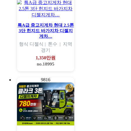
특A급 중고지게차 현대 2.5톤
3단 힌지드 바가지차 디젤지
게차…
형식
디젤식 |
톤수
|
지역
경기
1,350만원
no.18995
9816