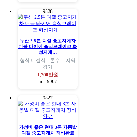
9828
두산 2.5톤 디젤 중고지게차
더블 타이어 습식브레이크 화
성지게…
형식
디젤식 |
톤수
|
지역
경기
1,300만원
no.19007
9827
가성비 좋은 현대 3톤 자동발
디젤 중고지게차 정비완료