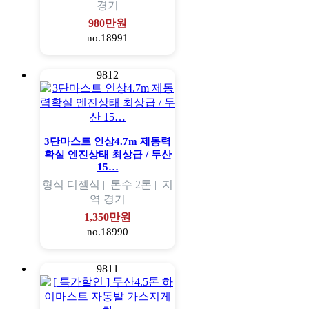
경기
980만원
no.18991
9812
3단마스트 인상4.7m 제동력
확실 엔진상태 최상급 / 두산
15…
형식
디젤식 |
톤수
2톤 |
지
역
경기
1,350만원
no.18990
9811