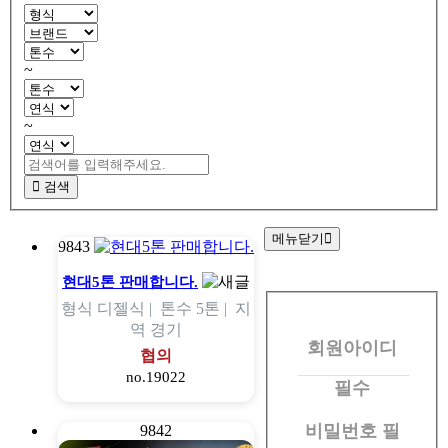
~
~
검색
메뉴닫기
9843
회
현대5톤 판매합니다.
형식
디젤식 |
톤수
5톤 |
지
원
역
경기
회원아이디
로
협의
no.19022
그
필수
인
비밀번호
필
9842