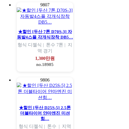
9807
★할인 [두산 7톤 D70S-3] 자
동발4스플 각개식장착 DB5…
형식
디젤식 |
톤수
7톤 |
지
역
경기
1,300만원
no.18985
9806
★할인 [두산 D25S-5] 2.5톤
더블타이어 얀마엔진 미션
힘…
형식
디젤식 |
톤수
|
지역