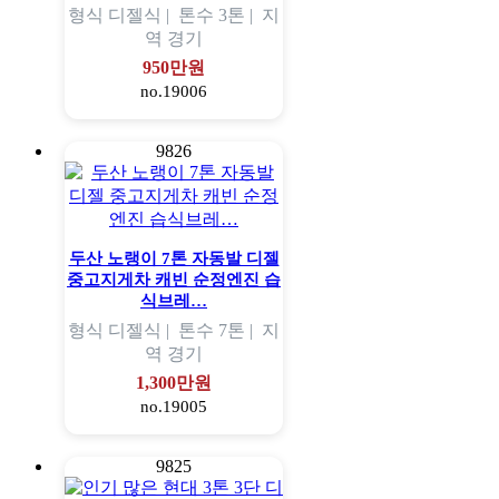
형식
디젤식 |
톤수
3톤 |
지
역
경기
950만원
no.19006
9826
두산 노랭이 7톤 자동발 디젤
중고지게차 캐빈 순정엔진 습
식브레…
형식
디젤식 |
톤수
7톤 |
지
역
경기
1,300만원
no.19005
9825