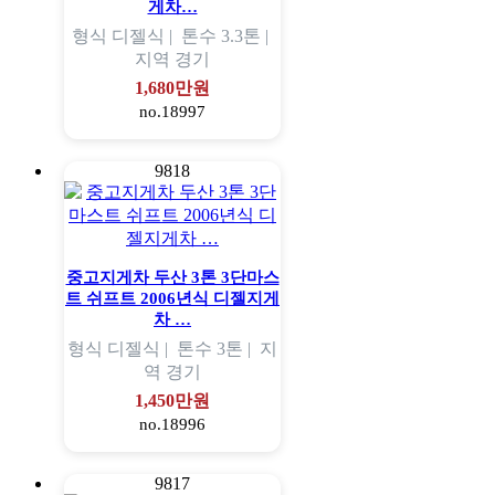
게차…
형식
디젤식 |
톤수
3.3톤 |
지역
경기
1,680만원
no.18997
9818
중고지게차 두산 3톤 3단마스
트 쉬프트 2006년식 디젤지게
차 …
형식
디젤식 |
톤수
3톤 |
지
역
경기
1,450만원
no.18996
9817