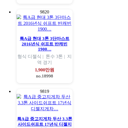
9820
특A급 현대 3톤 3단마스트
2016년식 쉬프트 반캐빈
1900…
형식
디젤식 |
톤수
3톤 |
지
역
경기
1,900만원
no.18998
9819
특A급 중고지게차 두산 3.3톤
사이드쉬프트 17년식 디젤지