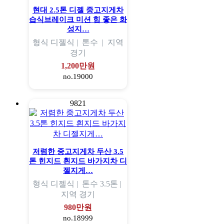
현대 2.5톤 디젤 중고지게차
습식브레이크 미션 힘 좋은 화
성지…
형식
디젤식 |
톤수
|
지역
경기
1,200만원
no.19000
9821
저렴한 중고지게차 두산 3.5
톤 힌지드 흰지드 바가지차 디
젤지게…
형식
디젤식 |
톤수
3.5톤 |
지역
경기
980만원
no.18999