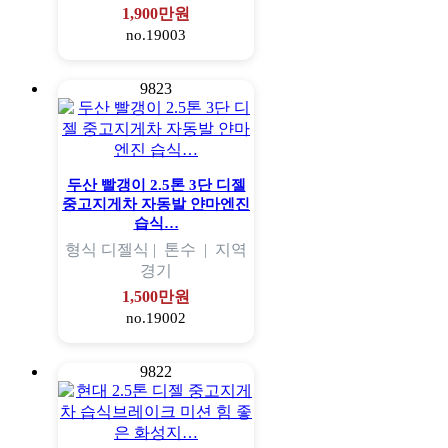
1,900만원
no.19003
9823
두산 빨갱이 2.5톤 3단 디젤
중고지게차 자동발 얀마엔진
습식…
형식
디젤식 |
톤수
|
지역
경기
1,500만원
no.19002
9822