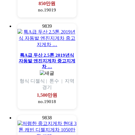
850만원
no.19019
9839
특A급 두산 2.5톤 2019년식
자동발 엔진지게차 중고지게
차 …
형식
디젤식 |
톤수
|
지역
경기
1,500만원
no.19018
9838