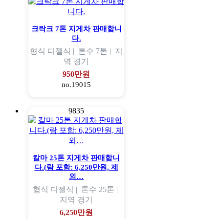
크락크 7톤 지게차 판매합니
다.
형식
디젤식 |
톤수
7톤 |
지
역
경기
950만원
no.19015
9835
칼마 25톤 지게차 판매합니
다.(람 포함: 6,250만원, 제
외…
형식
디젤식 |
톤수
25톤 |
지역
경기
6,250만원