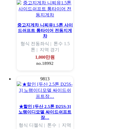
중고지게차 니찌유1.5톤 사이
드쉬프트 통타이어 전동지게
차
형식
전동좌식 |
톤수
1.5
톤 |
지역
경기
1,000만원
no.18992
9813
★할인 [두산 2.5톤 D25S-3]
노랭이디모델 싸이드쉬프트
장…
형식
디젤식 |
톤수
|
지역