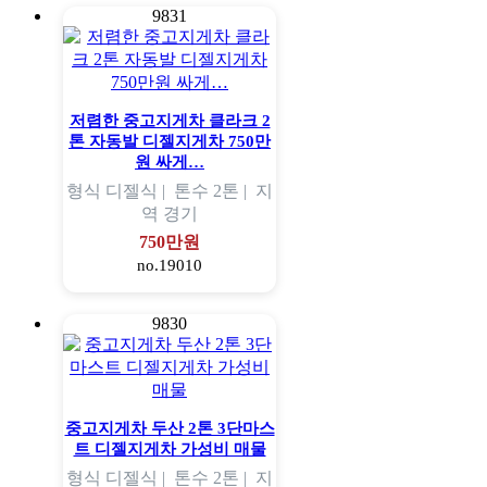
9831
저렴한 중고지게차 클라크 2
톤 자동발 디젤지게차 750만
원 싸게…
형식
디젤식 |
톤수
2톤 |
지
역
경기
750만원
no.19010
9830
중고지게차 두산 2톤 3단마스
트 디젤지게차 가성비 매물
형식
디젤식 |
톤수
2톤 |
지